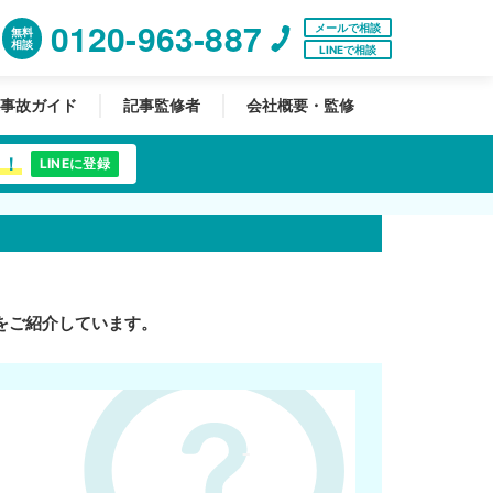
0120-963-887
メールで相談
無料
相談
LINEで相談
事故ガイド
記事監修者
会社概要・監修
中！
LINEに登録
をご紹介しています。