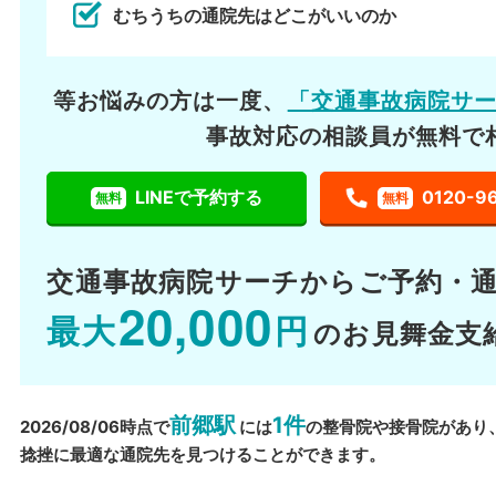
むちうちの通院先はどこがいいのか
等お悩みの方は一度、
「交通事故病院サ
事故対応の相談員が無料で
LINEで予約する
0120-9
無料
無料
交通事故病院サーチから
ご予約・
20,000
最大
円
のお見舞金支
前郷駅
1件
2026/08/06時点で
には
の整骨院や接骨院があり
捻挫に最適な通院先を見つけることができます。