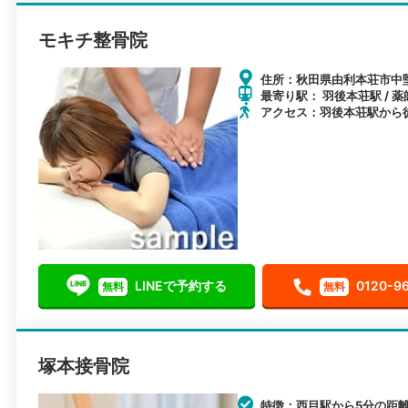
モキチ整骨院
住所：秋田県由利本荘市中堅
最寄り駅： 羽後本荘駅 / 薬
アクセス：羽後本荘駅から徒
LINEで予約する
0120-9
無料
無料
塚本接骨院
特徴：西目駅から5分の距