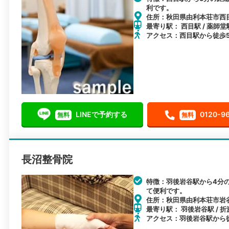
利です。
住所：秋田県由利本荘市西目
最寄り駅： 西目駅 / 薬師堂駅
アクセス：西目駅から徒歩
LINEで予約する
0120-9
無料
無料
長沼整骨院
特徴：羽後岩谷駅から4分
て便利です。
住所：秋田県由利本荘市岩谷
最寄り駅： 羽後岩谷駅 / 折
アクセス：羽後岩谷駅から