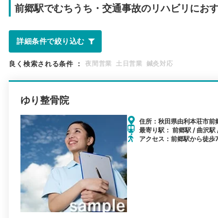
前郷駅で
むちうち・交通事故のリハビリにお
詳細条件で絞り込む
良く検索される条件
：
夜間営業
土日営業
鍼灸対応
ゆり整骨院
住所：秋田県由利本荘市前郷
最寄り駅： 前郷駅 / 曲沢駅 
アクセス：前郷駅から徒歩