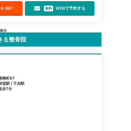
63-887
WEBで予約する
無料
を表示
きる整骨院
尾崎町87
師堂駅 / 子吉駅
徒歩7分