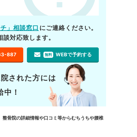
ーチ」相談窓口
にご連絡ください。
相談対応致します。
63-887
WEBで予約する
無料
通院された方には
給中！
、整骨院の詳細情報や口コミ等からむちうちや腰椎