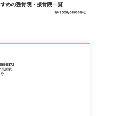
すすめの整骨院・接骨院一覧
1
件
2026/08/06時点
前郷172
/ 黒沢駅
7分