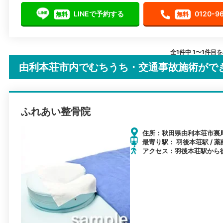
LINEで予約する
0120-9
無料
無料
全1件中 1〜1件目
由利本荘市内でむちうち・交通事故施術がで
ふれあい整骨院
住所：秋田県由利本荘市裏
最寄り駅： 羽後本荘駅 / 薬
アクセス：羽後本荘駅から