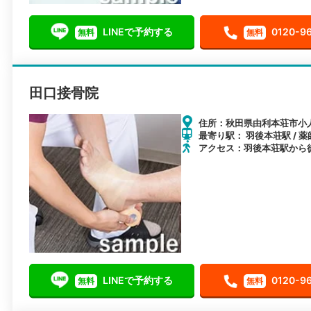
LINEで予約する
0120-9
無料
無料
田口接骨院
住所：秋田県由利本荘市小人
最寄り駅： 羽後本荘駅 / 薬
アクセス：羽後本荘駅から徒
LINEで予約する
0120-9
無料
無料