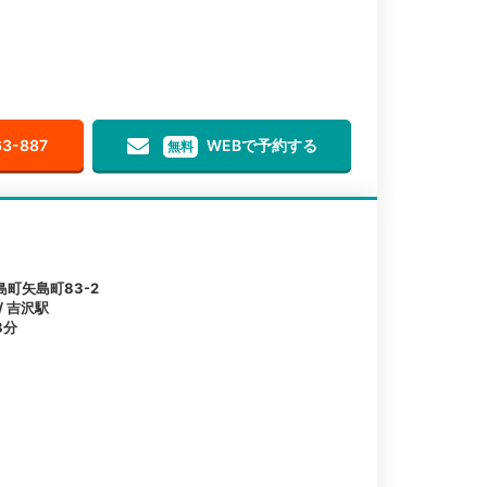
63-887
WEBで予約する
無料
町矢島町83-2
/ 吉沢駅
8分