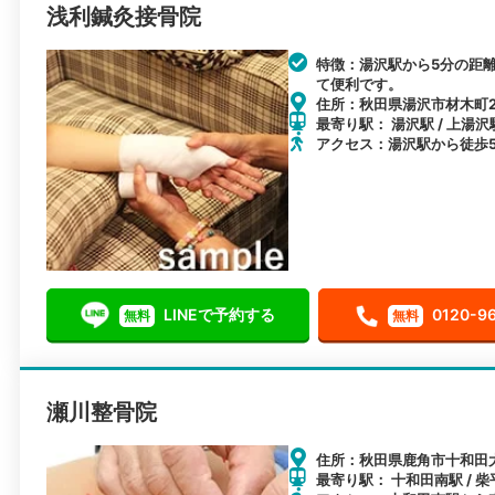
浅利鍼灸接骨院
特徴：湯沢駅から5分の距
て便利です。
住所：秋田県湯沢市材木町2丁
最寄り駅： 湯沢駅 / 上湯沢
アクセス：湯沢駅から徒歩
LINEで予約する
0120-9
無料
無料
瀬川整骨院
住所：秋田県鹿角市十和田大
最寄り駅： 十和田南駅 / 柴