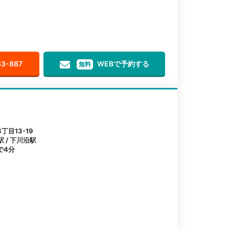
63-887
WEBで予約する
無料
目13-19
駅 / 下川沿駅
で4分