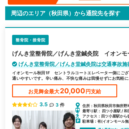
周辺のエリア（秋田県）から
通院先を探す
整骨院・接骨院
げんき堂整骨院／げんき堂鍼灸院 イオンモ
げんき堂整骨院／げんき堂鍼灸院は交通事故施
イオンモール秋田1F セントラルコートエレベーター側にご
通いやすいです。辛い痛み、不快な痛みは我慢せずにお気軽に
20,000
お見舞金最大
円支給
3.5
3
件
住所：秋田県秋田市御所野地蔵
最寄り駅： 四ツ小屋駅 / 和
アクセス：四ツ小屋駅から徒
駐車場：有(イオンモール無