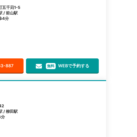
五千苅1-5
 / 前山駅
歩4分
63-887
WEBで予約する
無料
42
 / 柳田駅
3分