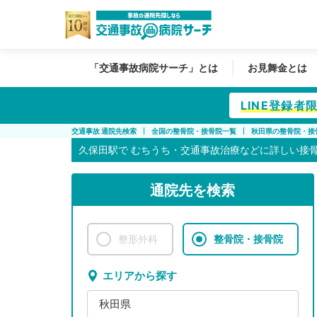
「交通事故病院サーチ」とは
お見舞金とは
LINE登録
交通事故 通院先検索
全国の整骨院・接骨院一覧
秋田県の整骨院・接
久保田駅で
むちうち・交通事故治療などに詳しい接
通院先を検索
整形外科
整骨院・接骨院
エリアから探す
秋田県