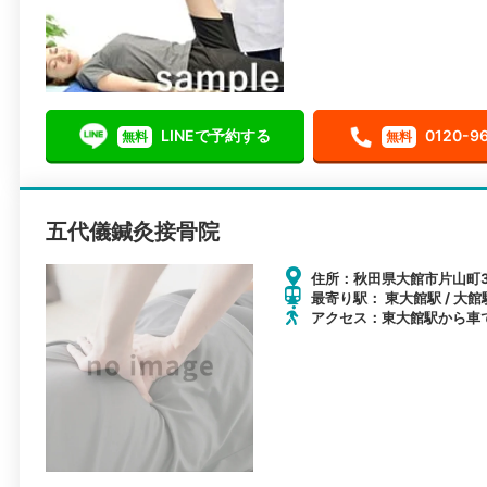
LINEで予約する
0120-9
無料
無料
五代儀鍼灸接骨院
住所：秋田県大館市片山町3丁
最寄り駅： 東大館駅 / 大館
アクセス：東大館駅から車