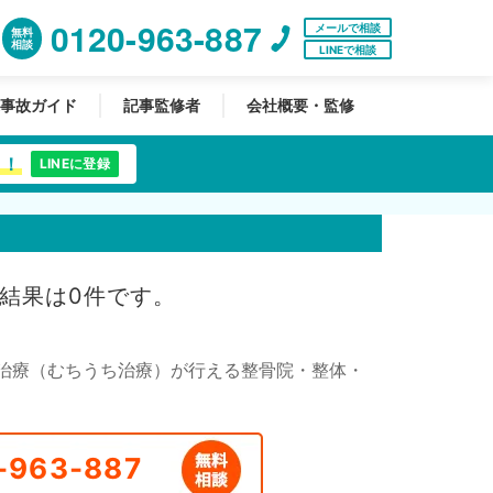
0120-963-887
メールで相談
無料
相談
LINEで相談
事故ガイド
記事監修者
会社概要・監修
中！
LINEに登録
結果は0件です。
治療（むちうち治療）が行える整骨院・整体・
-963-887