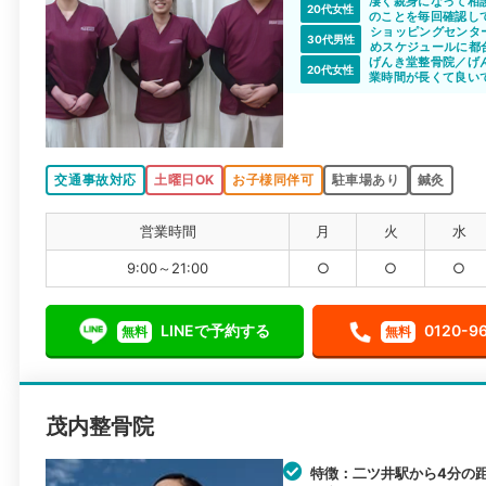
凄く親身になって相
20代女性
のことを毎回確認し
ショッピングセンタ
30代男性
めスケジュールに都
げんき堂整骨院／げん
20代女性
業時間が長くて良い
仕事上、通院を諦め
もなくなりますね。
交通事故対応
土曜日OK
お子様同伴可
駐車場あり
鍼灸
営業時間
月
火
水
9:00～21:00
○
○
○
LINEで予約する
0120-9
無料
無料
茂内整骨院
特徴：二ツ井駅から4分の