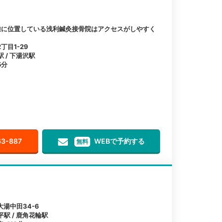
離に位置している浅利鍼灸接骨院はアクセスがしやすく
目1-29
駅 / 下湯沢駅
5分
63-887
WEBで予約する
無料
湯中田34-6
平駅 / 鹿角花輪駅