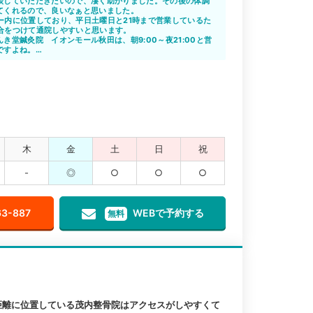
談していただきたいので、凄く助かりました。その後の体調
てくれるので、良いなぁと思いました。
ー内に位置しており、平日土曜日と21時まで営業しているた
合をつけて通院しやすいと思います。
き堂鍼灸院 イオンモール秋田は、朝9:00～夜21:00と営
ですよね。
ていた方も、定期的に通院できると思います。後遺症の心配
木
金
土
日
祝
-
◎
○
○
○
63-887
WEBで予約する
無料
距離に位置している茂内整骨院はアクセスがしやすくて