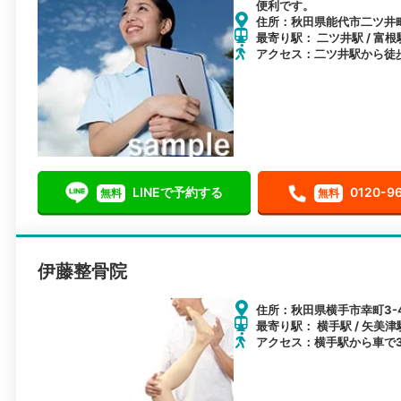
便利です。
住所：秋田県能代市二ツ井町
最寄り駅： 二ツ井駅 / 富根駅
アクセス：二ツ井駅から徒
LINEで予約する
0120-9
無料
無料
伊藤整骨院
住所：秋田県横手市幸町3-
最寄り駅： 横手駅 / 矢美津駅
アクセス：横手駅から車で