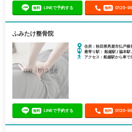
LINEで予約する
0120-9
無料
無料
ふみたけ整骨院
住所：秋田県男鹿市払戸横長
最寄り駅： 船越駅 / 脇本駅 
アクセス：船越駅から車で
LINEで予約する
0120-9
無料
無料