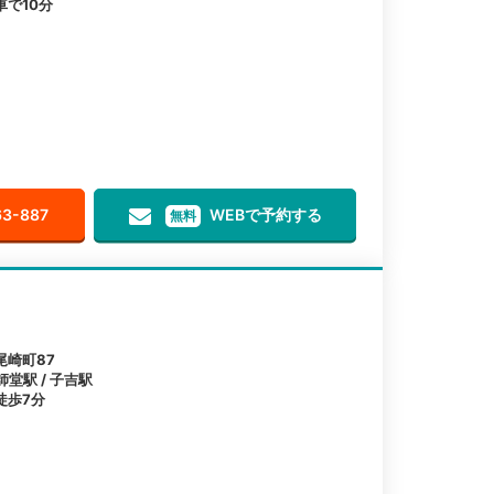
で10分
63-887
WEBで予約する
無料
尾崎町87
師堂駅 / 子吉駅
徒歩7分