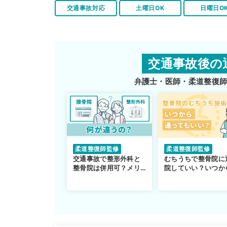
交通事故対応
土曜日OK
日曜日O
交通事故後の
弁護士・医師・柔道整復
柔道整復師監修
柔道整復師監修
交通事故で整形外科と
むちうちで整骨院に
整骨院は併用可？メリ
院していい？いつか
ットや注意点を解説
通えるかや施術も解
説！