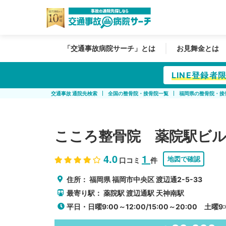
「交通事故病院サーチ」とは
お見舞金とは
LINE登録
交通事故 通院先検索
全国の整骨院・接骨院一覧
福岡県の整骨院・接
こころ整骨院 薬院駅ビル
4.0
1
地図で確認
口コミ
件
住所：
福岡県
福岡市中央区
渡辺通2-5-33
最寄り駅：
薬院駅
渡辺通駅
天神南駅
平日・日曜9:00～12:00/15:00～20:00 土曜9: