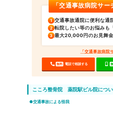
「交通事故病院サー
交通事故通院に便利な
通
転院したい等のお悩みも
最大20,000円の
お見舞
「交通事故病院
電話で相談する
無料
こころ整骨院 薬院駅ビル院につい
●交通事故による怪我