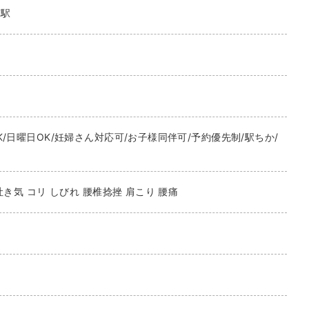
南駅
/日曜日OK/妊婦さん対応可/お子様同伴可/予約優先制/駅ちか/
吐き気 コリ しびれ 腰椎捻挫 肩こり 腰痛
）