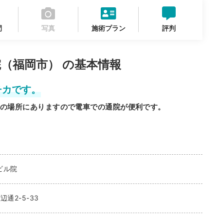
間
写真
施術プラン
評判
（福岡市） の基本情報
チカです。
の場所にありますので電車での通院が便利です。
ビル院
辺通2-5-33