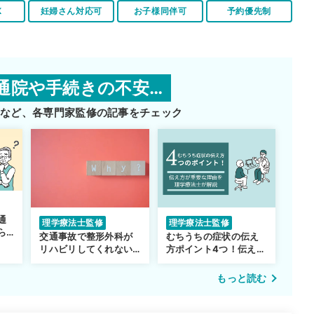
K
妊婦さん対応可
お子様同伴可
予約優先制
通院や手続きの不安…
師など、
各専門家監修の記事をチェック
通
理学療法士監修
理学療法士監修
ら
交通事故で整形外科が
むちうちの症状の伝え
リハビリしてくれない…
方ポイント4つ！伝え方
転院するべき？
が重要な理由も解説
もっと読む