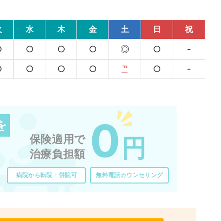
火
水
木
金
土
日
祝
○
○
○
○
◎
○
-
○
○
○
○
℡
○
-
0
を
保険適用で
円
治療負担額
病院から転院・併院可
無料電話カウンセリング