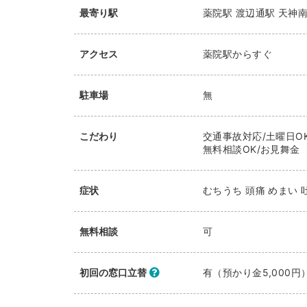
最寄り駅
薬院駅
渡辺通駅
天神
アクセス
薬院駅からすぐ
駐車場
無
こだわり
交通事故対応/土曜日OK
無料相談OK/お見舞金
症状
むちうち 頭痛 めまい 
無料相談
可
初回の窓口立替
有（預かり金5,000円