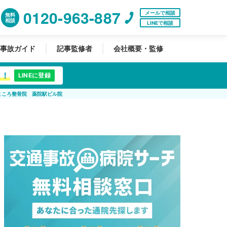
0120-963-887
メールで相談
無料
相談
LINEで相談
事故ガイド
記事監修者
会社概要・監修
中！
LINEに登録
こころ整骨院 薬院駅ビル院