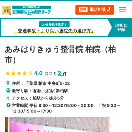
menu
電話相談
無料
LINE登録者限定！
LINEに
登録
「交通事故：より良い通院先の選び方」
あみはりきゅう整骨院 柏院（柏
市）
4.0
2
口コミ
件
住所：
千葉県
柏市
中央町5-22
最寄り駅：
柏駅
北柏駅
新柏駅
アクセス：柏駅から徒歩5分
営業時間:平日 9:30～12:30/15:00～20:00 土祝 9:30～
12:30/15:00～17:30