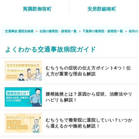
夷隅郡御宿町
安房郡鋸南町
交通事故 通院先検索
全国の整骨院・接骨院一覧
千葉県の整骨院・接骨院一覧
柏市の
よくわかる交通事故病院ガイド
むちうちの症状の伝え方ポイント4つ！伝
え方が重要な理由も解説
腰椎捻挫とは？原因から症状、治療法やリ
ハビリも解説！
むちうちで整骨院に通院していい？いつか
ら通えるかや施術も解説！