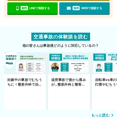
無料
LINEで相談する
無料
WEBで相談する
交通事故の体験談を読む
他の皆さんは事故後どのように対応しているの？
妊娠中の事故でむちう
追突事故で後から痛み
自転車vs車
ちに！整形外科で治療
が…整形外科と整骨院
打撲やむちう
できず
の併用通院〜示談まで
を進めるまで
もっと読む