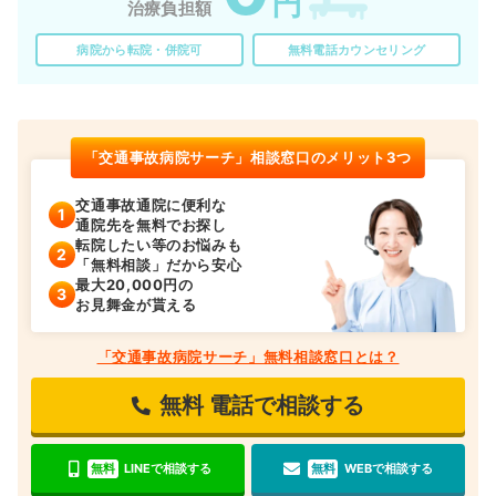
円
治療負担額
病院から転院・併院可
無料電話カウンセリング
「交通事故病院サーチ」相談窓口のメリット3つ
交通事故通院に便利な
通院先を無料でお探し
転院したい等のお悩みも
「無料相談」だから安心
最大20,000円の
お見舞金が貰える
「交通事故病院サーチ」無料相談窓口とは？
無料
電話で相談する
無料
LINEで相談する
無料
WEBで相談する