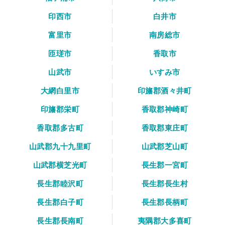
印西市
白井市
富里市
南房総市
匝瑳市
香取市
山武市
いすみ市
大網白里市
印旛郡酒々井町
印旛郡栄町
香取郡神崎町
香取郡多古町
香取郡東庄町
山武郡九十九里町
山武郡芝山町
山武郡横芝光町
長生郡一宮町
長生郡睦沢町
長生郡長生村
長生郡白子町
長生郡長柄町
長生郡長南町
夷隅郡大多喜町