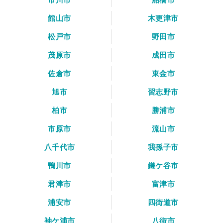
館山市
木更津市
松戸市
野田市
茂原市
成田市
佐倉市
東金市
旭市
習志野市
柏市
勝浦市
市原市
流山市
八千代市
我孫子市
鴨川市
鎌ケ谷市
君津市
富津市
浦安市
四街道市
袖ケ浦市
八街市