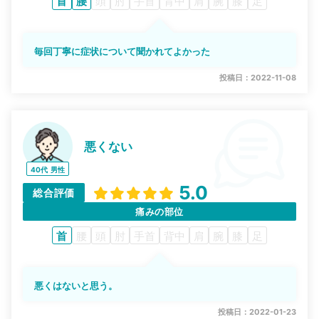
首
腰
頭
肘
手首
背中
肩
腕
膝
足
毎回丁寧に症状について聞かれてよかった
投稿日：2022-11-08
悪くない
40代
男性
5.0
総合評価
痛みの部位
首
腰
頭
肘
手首
背中
肩
腕
膝
足
悪くはないと思う。
投稿日：2022-01-23