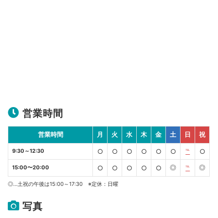
営業時間
営業時間
月
火
水
木
金
土
日
祝
9:30～12:30
○
○
○
○
○
○
℡
○
◎
◎
15:00〜20:00
○
○
○
○
○
℡
◎…土祝の午後は15:00～17:30 ※定休：日曜
写真