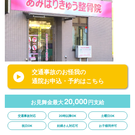
交通事故のお怪我の
通院お申込・予約はこちら
20,000
お見舞金最大
円支給
交通事故対応
20時以降OK
土曜日OK
祝日OK
妊婦さん対応可
お子様同伴可