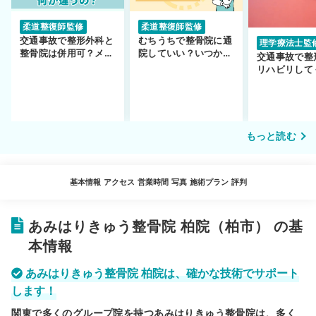
柔道整復師監修
柔道整復師監修
交通事故で整形外科と
むちうちで整骨院に通
理学療法士監
整骨院は併用可？メリ
院していい？いつから
交通事故で整
ットや注意点を解説
通えるかや施術も解
リハビリして
説！
い…転院する
もっと読む
基本情報
アクセス
営業時間
写真
施術プラン
評判
あみはりきゅう整骨院 柏院（柏市） の基
本情報
あみはりきゅう整骨院 柏院は、確かな技術でサポート
します！
関東で多くのグループ院を持つあみはりきゅう整骨院は、多く