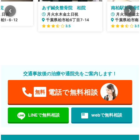
院
あず鍼灸整骨院 柏院
南柏駅前整骨
土日祝
月火水木金土日祝
月火水木金土
1-6-12
千葉県柏市柏6丁目7-14
千葉県柏市南柏
3.5
3.5
交通事故後の治療や通院先をご案内します！
電話で無料相談
無料
featured_play_list
LINEで無料相談
webで無料相談