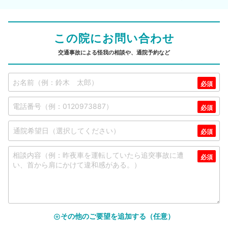
この院にお問い合わせ
交通事故による怪我の相談や、通院予約など
その他のご要望を追加する（任意）
add_circle_outline