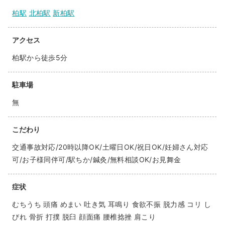
柏駅
北柏駅
新柏駅
アクセス
柏駅から徒歩5分
駐車場
無
こだわり
交通事故対応/20時以降OK/土曜日OK/祝日OK/妊婦さん対応
可/お子様同伴可/駅ちか/鍼灸/無料相談OK/お見舞金
症状
むちうち 頭痛 めまい 吐き気 耳鳴り 食欲不振 脱力感 コリ し
びれ 骨折 打撲 脱臼 顔面痛 腰椎捻挫 肩こり