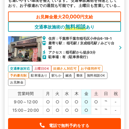
も通いやすい環境を整えています。 交通事故施術を得意として
おり、お子様連れでの通院も可能です。 土曜日も営業している
ので、お忙しい方もご都合に合わせてお越しいただけます。
20,000
お見舞金最大
円支給
無料相談
交通事故施術の
あり
住所：千葉県千葉市稲毛区小仲台6-19-1
最寄り駅： 稲毛駅 / 京成稲毛駅 / みどり台
駅
アクセス：稲毛駅から徒歩3分
駐車場：有（駐車券発行）
交通事故対応
土曜日OK
妊婦さん対応可
お子様同伴可
予約優先制
駐車場あり
駅ちか
鍼灸
整体
無料相談OK
お見舞金
営業時間
月
火
水
木
金
土
日
祝
9:00～12:00
○
○
○
○
○
○
℡
-
15:00～20:00
○
○
○
○
○
℡
℡
-
電話で無料予約をする