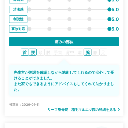
5.0
清潔感
5.0
利便性
5.0
事故対応
痛みの部位
首
腰
頭
肘
手首
背中
肩
腕
膝
足
先生方が体調を確認しながら施術してくれるので安心して受
けることができました。
また家でもできるようにアドバイスもしてくれて助かりまし
た。
投稿日：2026-01-11
リーフ整骨院 稲毛マルエツ院の詳細を見る