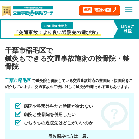
menu
電話相談
無料
LINE登録者限定！
LINEに
登録
「交通事故：より良い通院先の選び方」
千葉市稲毛区で
鍼灸もできる交通事故施術の接骨院・整
骨院
千葉市稲毛区
で鍼灸院も併設している交通事故対応の整骨院・接骨院をご
紹介しています。交通事故の症状に対して鍼灸が利用される事もあります。
病院や整形外科だと時間が合わない
病院と整骨院を併用したい
むちうちの通院先はどこがいいのか
等お悩みの方は一度、