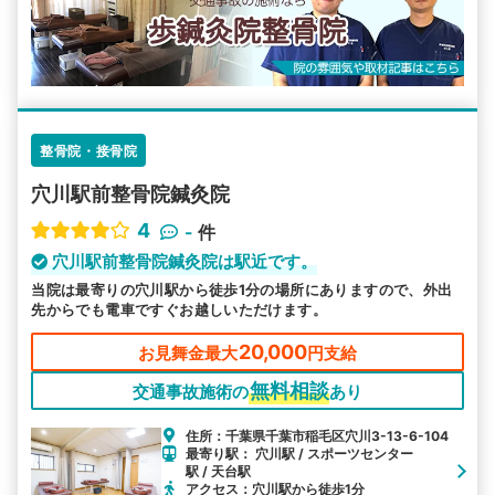
整骨院・接骨院
穴川駅前整骨院鍼灸院
4
-
件
穴川駅前整骨院鍼灸院は駅近です。
当院は最寄りの穴川駅から徒歩1分の場所にありますので、外出
先からでも電車ですぐお越しいただけます。
20,000
お見舞金最大
円支給
無料相談
交通事故施術の
あり
住所：千葉県千葉市稲毛区穴川3-13-6-104
最寄り駅： 穴川駅 / スポーツセンター
駅 / 天台駅
アクセス：穴川駅から徒歩1分