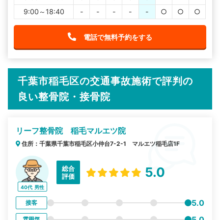
9:00～18:40
-
-
-
-
-
○
○
○
電話で無料予約をする
千葉市稲毛区の交通事故施術で評判の
良い整骨院・接骨院
リーフ整骨院 稲毛マルエツ院
住所：千葉県千葉市稲毛区小仲台7-2-1 マルエツ稲毛店1F
総合
5.0
評価
40代
男性
5.0
接客
5.0
雰囲気