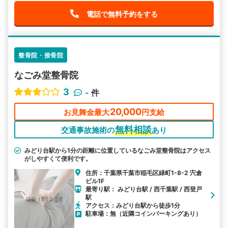
電話で無料予約をする
整骨院・接骨院
なごみ堂整骨院
3
-
件
20,000
お見舞金最大
円支給
無料相談
交通事故施術の
あり
みどり台駅から1分の距離に位置しているなごみ堂整骨院はアクセス
がしやすくて便利です。
住所：千葉県千葉市稲毛区緑町1-8-2 宍倉
ビル1F
最寄り駅： みどり台駅 / 西千葉駅 / 西登戸
駅
アクセス：みどり台駅から徒歩1分
駐車場：無（近隣コインパーキングあり）