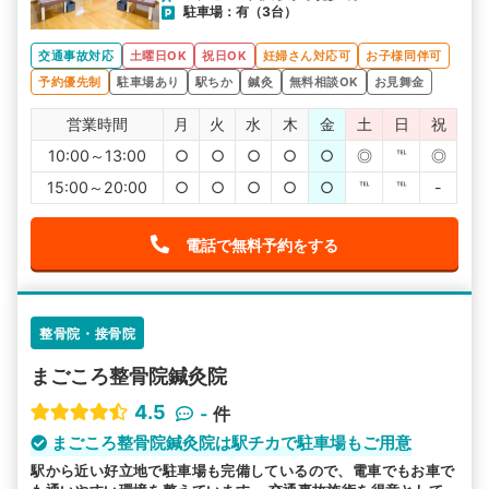
駐車場：有（3台）
交通事故対応
土曜日OK
祝日OK
妊婦さん対応可
お子様同伴可
予約優先制
駐車場あり
駅ちか
鍼灸
無料相談OK
お見舞金
営業時間
月
火
水
木
金
土
日
祝
10:00～13:00
○
○
○
○
○
◎
℡
◎
15:00～20:00
○
○
○
○
○
℡
℡
-
電話で無料予約をする
整骨院・接骨院
まごころ整骨院鍼灸院
4.5
-
件
まごころ整骨院鍼灸院は駅チカで駐車場もご用意
駅から近い好立地で駐車場も完備しているので、電車でもお車で