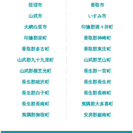
匝瑳市
香取市
山武市
いすみ市
大網白里市
印旛郡酒々井町
印旛郡栄町
香取郡神崎町
香取郡多古町
香取郡東庄町
山武郡九十九里町
山武郡芝山町
山武郡横芝光町
長生郡一宮町
長生郡睦沢町
長生郡長生村
長生郡白子町
長生郡長柄町
長生郡長南町
夷隅郡大多喜町
夷隅郡御宿町
安房郡鋸南町