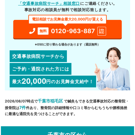
「交通事故病院サーチ」相談窓口
にご連絡ください。
事故対応の相談員が無料で相談対応致します。
電話相談でお見舞金最大20,000円が貰える
0120-963-887
24h
無料
対応
※050に切り替わる場合があります（通話無料）
交通事故病院サーチから
ご予約・通院された方には
20,000
最大
円
のお見舞金支給中！
千葉市稲毛区
2026/08/07時点で
で鍼灸もできる交通事故対応の整骨院・
7件
接骨院は
件あり、整骨院の詳細情報や口コミ等からむちうちや腰椎捻挫
に最適な通院先を見つけることができます。
千葉市の区から