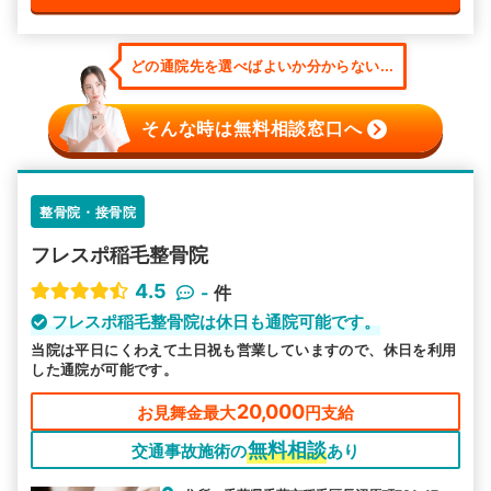
どの通院先を選べばよいか分からない...
そんな時は無料相談窓口へ
整骨院・接骨院
フレスポ稲毛整骨院
4.5
-
件
フレスポ稲毛整骨院は休日も通院可能です。
当院は平日にくわえて土日祝も営業していますので、休日を利用
した通院が可能です。
20,000
お見舞金最大
円支給
無料相談
交通事故施術の
あり