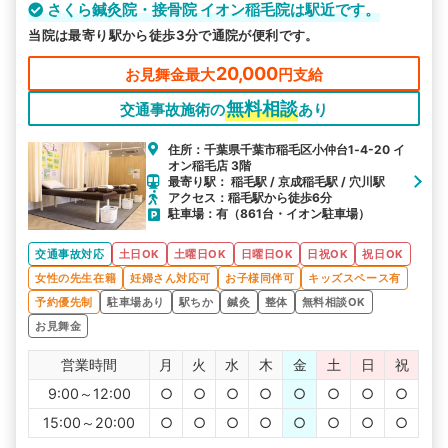
さくら鍼灸院・接骨院 イオン稲毛院は駅近です。
当院は最寄り駅から徒歩3分で通院が便利です。
20,000
お見舞金最大
円支給
無料相談
交通事故施術の
あり
住所：千葉県千葉市稲毛区小仲台1‐4-20 イ
オン稲毛店 3階
最寄り駅： 稲毛駅 / 京成稲毛駅 / 穴川駅
アクセス：稲毛駅から徒歩6分
駐車場：有（861台・イオン駐車場）
交通事故対応
土日OK
土曜日OK
日曜日OK
日祝OK
祝日OK
女性の先生在籍
妊婦さん対応可
お子様同伴可
キッズスペース有
予約優先制
駐車場あり
駅ちか
鍼灸
整体
無料相談OK
お見舞金
営業時間
月
火
水
木
金
土
日
祝
9:00～12:00
○
○
○
○
○
○
○
○
15:00～20:00
○
○
○
○
○
○
○
○