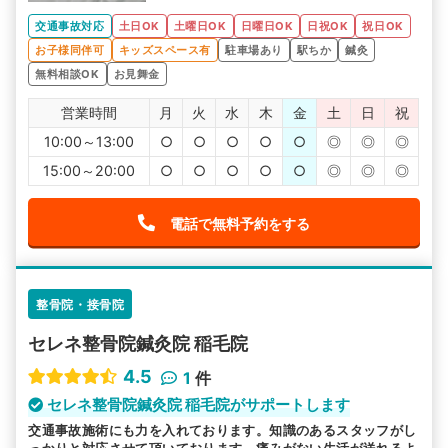
交通事故対応
土日OK
土曜日OK
日曜日OK
日祝OK
祝日OK
お子様同伴可
キッズスペース有
駐車場あり
駅ちか
鍼灸
無料相談OK
お見舞金
営業時間
月
火
水
木
金
土
日
祝
10:00～13:00
○
○
○
○
○
◎
◎
◎
15:00～20:00
○
○
○
○
○
◎
◎
◎
電話で無料予約をする
整骨院・接骨院
セレネ整骨院鍼灸院 稲毛院
4.5
1
件
セレネ整骨院鍼灸院 稲毛院がサポートします
交通事故施術にも力を入れております。知識のあるスタッフがし