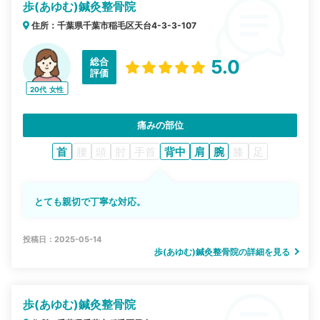
歩(あゆむ)鍼灸整骨院
住所：千葉県千葉市稲毛区天台4-3-3-107
総合
5.0
評価
20代
女性
痛みの部位
首
腰
頭
肘
手首
背中
肩
腕
膝
足
とても親切で丁寧な対応。
投稿日：2025-05-14
歩(あゆむ)鍼灸整骨院の詳細を見る
歩(あゆむ)鍼灸整骨院