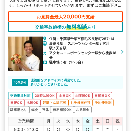
っかりと対応させて頂いております。痛みがない生活が送れるよ
う、しっかりサポートさせていただきます。まずはご相談下さ
い。
20,000
お見舞金最大
円支給
無料相談
交通事故施術の
あり
住所：千葉県千葉市稲毛区長沼町257-14
最寄り駅： スポーツセンター駅 / 穴川
駅 / 天台駅
アクセス：スポーツセンター駅から徒歩18
分
駐車場：有（1〜5台）
理論的なアドバイスに満足でした。
40代男性
ありがとうございました。
交通事故対応
20時以降OK
土日OK
土曜日OK
日曜日OK
日祝OK
祝日OK
妊婦さん対応可
お子様同伴可
予約優先制
駐車場あり
鍼灸
整体
無料相談OK
お見舞金
営業時間
月
火
水
木
金
土
日
祝
9:00～21:00
○
○
○
○
○
℡
℡
-