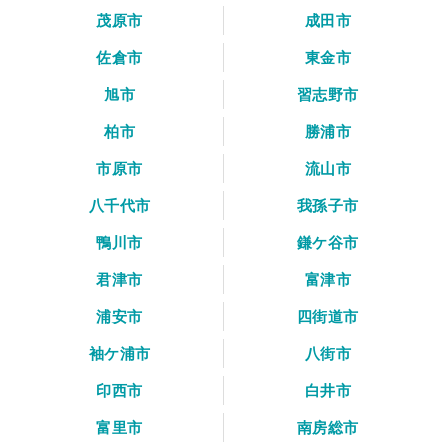
茂原市
成田市
佐倉市
東金市
旭市
習志野市
柏市
勝浦市
市原市
流山市
八千代市
我孫子市
鴨川市
鎌ケ谷市
君津市
富津市
浦安市
四街道市
袖ケ浦市
八街市
印西市
白井市
富里市
南房総市