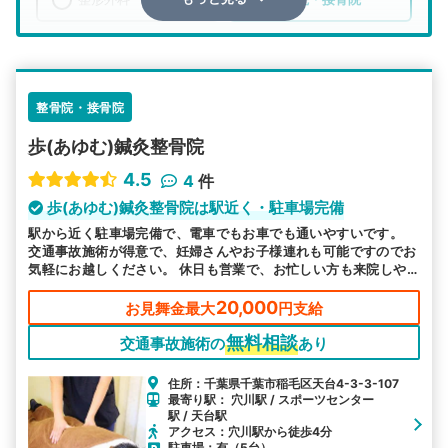
エリア
千葉県
千葉市稲毛区
検索する
整骨院・接骨院
歩(あゆむ)鍼灸整骨院
詳細条件で絞り込む
4.5
4
件
その他の検索方法
歩(あゆむ)鍼灸整骨院は駅近く・駐車場完備
駅から近く駐車場完備で、電車でもお車でも通いやすいです。
駅から探す
院名から探す
交通事故施術が得意で、妊婦さんやお子様連れも可能ですのでお
気軽にお越しください。 休日も営業で、お忙しい方も来院しや
すい環境で皆様のお越しをお待ちしております。
20,000
お見舞金最大
円支給
無料相談
交通事故施術の
あり
住所：千葉県千葉市稲毛区天台4-3-3-107
最寄り駅： 穴川駅 / スポーツセンター
駅 / 天台駅
アクセス：穴川駅から徒歩4分
駐車場：有（5台）