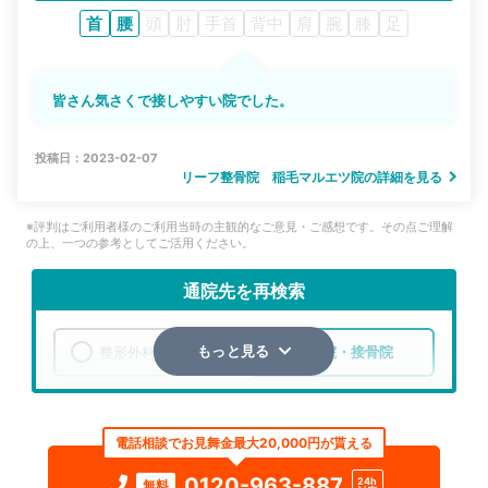
首
腰
頭
肘
手首
背中
肩
腕
膝
足
皆さん気さくで接しやすい院でした。
投稿日：2023-02-07
リーフ整骨院 稲毛マルエツ院の詳細を見る
※評判はご利用者様のご利用当時の主観的なご意見・ご感想です。その点ご理解
の上、一つの参考としてご活用ください。
通院先を再検索
整形外科
整骨院・接骨院
もっと見る
エリア
千葉県
千葉市稲毛区
電話相談でお見舞金最大20,000円が貰える
検索する
0120-963-887
24h
無料