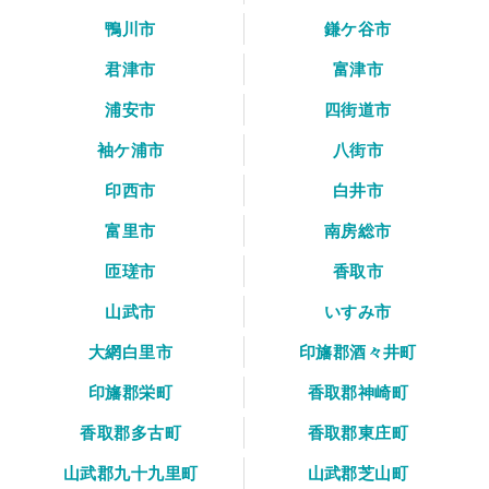
鴨川市
鎌ケ谷市
君津市
富津市
浦安市
四街道市
袖ケ浦市
八街市
印西市
白井市
富里市
南房総市
匝瑳市
香取市
山武市
いすみ市
大網白里市
印旛郡酒々井町
印旛郡栄町
香取郡神崎町
香取郡多古町
香取郡東庄町
山武郡九十九里町
山武郡芝山町