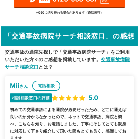
対応
詳細条件で絞り込む
※050に切り替わる場合があります（通話無料）
その他の検索方法
「交通事故病院サーチ相談窓口」の感想
駅から探す
院名から探す
交通事故の通院先探しで「交通事故病院サーチ」をご利用
いただいた方々のご感想を掲載しています。
交通事故病院
サーチ相談窓口
とは？
Mii
電話相談
さん
5.0
相談相談窓口の評価
初めての交通事故による通院が必要だったため、どこに通えば
良いのか分からなかったので、ネットで交通事故、病院と調
べ、こちらを知り、お電話しました。丁寧にそしてとても親身
に対応して下さり紹介して頂いた院もとても良く、感謝してお
ります。