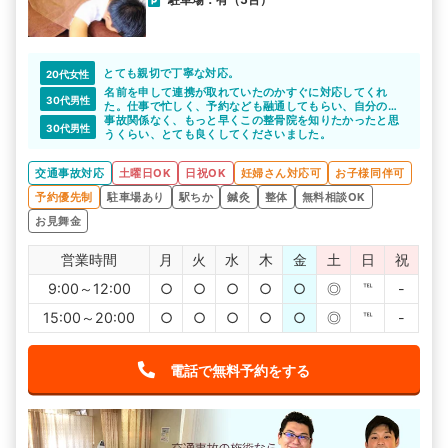
とても親切で丁寧な対応。
20代女性
名前を申して連携が取れていたのかすぐに対応してくれ
30代男性
た。仕事で忙しく、予約なども融通してもらい、自分のタ
イミングに合わせて対応してもらった。
事故関係なく、もっと早くこの整骨院を知りたかったと思
30代男性
うくらい、とても良くしてくださいました。
交通事故対応
土曜日OK
日祝OK
妊婦さん対応可
お子様同伴可
予約優先制
駐車場あり
駅ちか
鍼灸
整体
無料相談OK
お見舞金
営業時間
月
火
水
木
金
土
日
祝
9:00～12:00
○
○
○
○
○
◎
℡
-
15:00～20:00
○
○
○
○
○
◎
℡
-
電話で無料予約をする