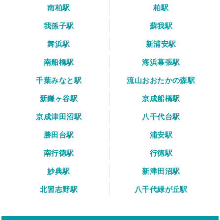
南柏駅
柏駅
我孫子駅
蘇我駅
舞浜駅
新浦安駅
南船橋駅
海浜幕張駅
千葉みなと駅
流山おおたかの森駅
新鎌ヶ谷駅
京成船橋駅
京成津田沼駅
八千代台駅
勝田台駅
浦安駅
南行徳駅
行徳駅
妙典駅
新津田沼駅
北習志野駅
八千代緑が丘駅