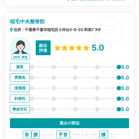
稲毛中央整骨院
住所：千葉県千葉市稲毛区小仲台2-8-20 和英ﾋﾞﾙ1F
総合
5.0
評価
20代
男性
5.0
接客
5.0
雰囲気
5.0
清潔感
5.0
利便性
5.0
事故対応
痛みの部位
首
腰
頭
肘
手首
背中
肩
腕
膝
足