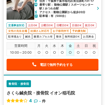
住所：千葉県千葉市稲毛区長沼原町731-17
最寄り駅： 動物公園駅 / スポーツセンター
駅 / みつわ台駅
アクセス：動物公園駅から徒歩20分
駐車場：有（500台）
交通事故対応
土日OK
土曜日OK
日曜日OK
日祝OK
祝日OK
女性の先生在籍
妊婦さん対応可
お子様同伴可
予約優先制
駐車場あり
鍼灸
酸素カプセル有
整体
無料相談OK
お見舞金
営業時間
月
火
水
木
金
土
日
祝
10:00～20:00
○
○
○
○
○
○
○
○
電話で無料予約をする
整骨院・接骨院
さくら鍼灸院・接骨院 イオン稲毛院
4
-
件