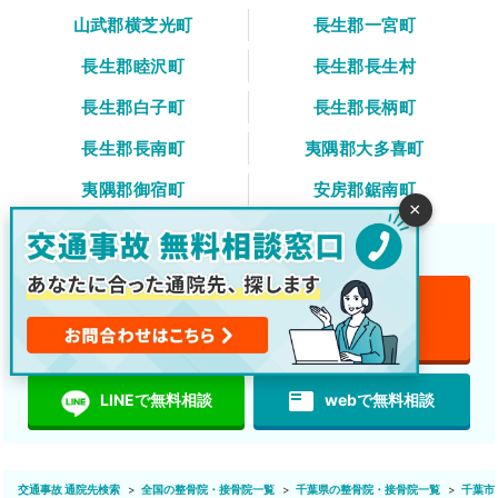
山武郡横芝光町
長生郡一宮町
長生郡睦沢町
長生郡長生村
長生郡白子町
長生郡長柄町
長生郡長南町
夷隅郡大多喜町
夷隅郡御宿町
安房郡鋸南町
×
交通事故後の治療や通院先をご案内します！
電話で無料相談
無料
featured_play_list
LINEで無料相談
webで無料相談
交通事故 通院先検索
全国の整骨院・接骨院一覧
千葉県の整骨院・接骨院一覧
千葉市