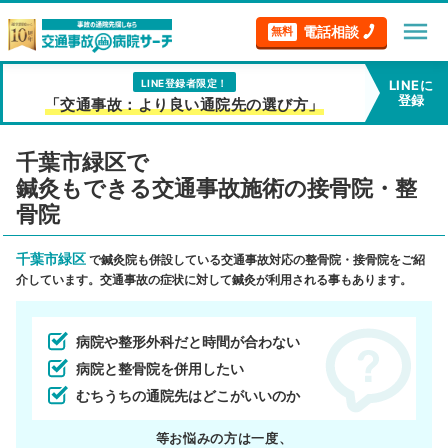
menu
電話相談
無料
LINE登録者限定！
LINEに
登録
「交通事故：より良い通院先の選び方」
千葉市緑区で
鍼灸もできる交通事故施術の接骨院・整
骨院
千葉市緑区
で鍼灸院も併設している交通事故対応の整骨院・接骨院をご紹
介しています。交通事故の症状に対して鍼灸が利用される事もあります。
病院や整形外科だと時間が合わない
病院と整骨院を併用したい
むちうちの通院先はどこがいいのか
等お悩みの方は一度、