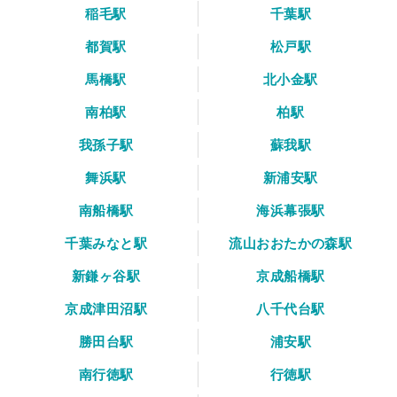
稲毛駅
千葉駅
都賀駅
松戸駅
馬橋駅
北小金駅
南柏駅
柏駅
我孫子駅
蘇我駅
舞浜駅
新浦安駅
南船橋駅
海浜幕張駅
千葉みなと駅
流山おおたかの森駅
新鎌ヶ谷駅
京成船橋駅
京成津田沼駅
八千代台駅
勝田台駅
浦安駅
南行徳駅
行徳駅