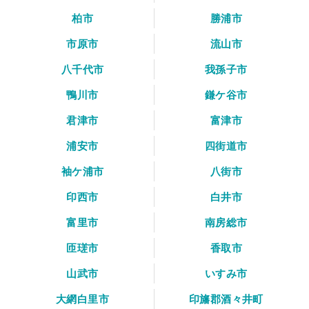
柏市
勝浦市
市原市
流山市
八千代市
我孫子市
鴨川市
鎌ケ谷市
君津市
富津市
浦安市
四街道市
袖ケ浦市
八街市
印西市
白井市
富里市
南房総市
匝瑳市
香取市
山武市
いすみ市
大網白里市
印旛郡酒々井町