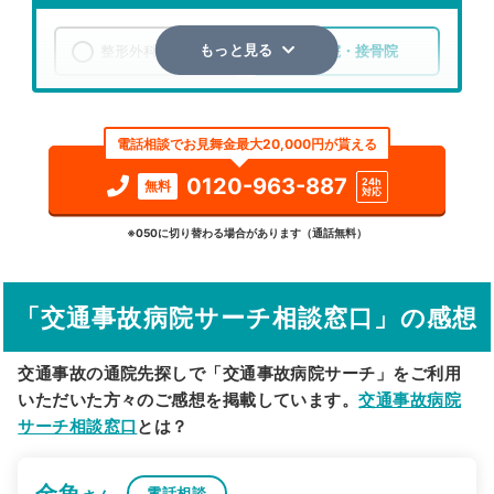
整形外科
整骨院・接骨院
もっと見る
エリア
千葉県
千葉市緑区
電話相談でお見舞金最大20,000円が貰える
検索する
0120-963-887
24h
無料
対応
詳細条件で絞り込む
※050に切り替わる場合があります（通話無料）
その他の検索方法
「交通事故病院サーチ相談窓口」の感想
駅から探す
院名から探す
交通事故の通院先探しで「交通事故病院サーチ」をご利用
いただいた方々のご感想を掲載しています。
交通事故病院
サーチ相談窓口
とは？
金魚
電話相談