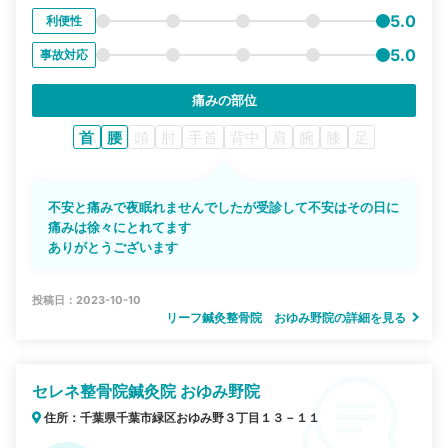
5.0
利便性
5.0
事故対応
痛みの部位
首
腰
頭
肘
手首
背中
肩
腕
膝
足
不安と痛みで夜眠れませんでしたが受診して不安はその日に
痛みは徐々にとれてます
ありがとうございます
投稿日：2023-10-10
リーフ鍼灸整骨院 おゆみ野院の詳細を見る
セレネ整骨院鍼灸院 おゆみ野院
住所：千葉県千葉市緑区おゆみ野３丁目１３－１１