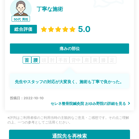
丁寧な施術
50代
男性
5.0
総合評価
痛みの部位
首
腰
頭
肘
手首
背中
肩
腕
膝
足
先生やスタッフの対応が大変良く、施術も丁寧で良かった。
投稿日：2022-10-10
セレネ整骨院鍼灸院 おゆみ野院の詳細を見る
※評判はご利用者様のご利用当時の主観的なご意見・ご感想です。その点ご理解
の上、一つの参考としてご活用ください。
通院先を再検索