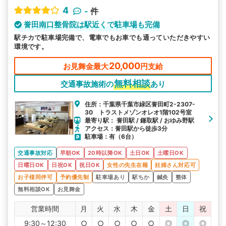
4
-
件
誉田南口整骨院は駅近くで駐車場も完備
駅チカで駐車場完備で、電車でもお車でも通っていただきやすい
環境です。
20,000
お見舞金最大
円支給
無料相談
交通事故施術の
あり
住所：千葉県千葉市緑区誉田町2-2307-
30 トラストメゾンオレオ1階102号室
最寄り駅： 誉田駅 / 鎌取駅 / おゆみ野駅
アクセス：誉田駅から徒歩3分
駐車場：有（6台）
交通事故対応
早朝OK
20時以降OK
土日OK
土曜日OK
日曜日OK
日祝OK
祝日OK
女性の先生在籍
妊婦さん対応可
お子様同伴可
予約優先制
駐車場あり
駅ちか
鍼灸
整体
無料相談OK
お見舞金
営業時間
月
火
水
木
金
土
日
祝
9:30～12:30
○
○
○
○
○
◎
◎
◎