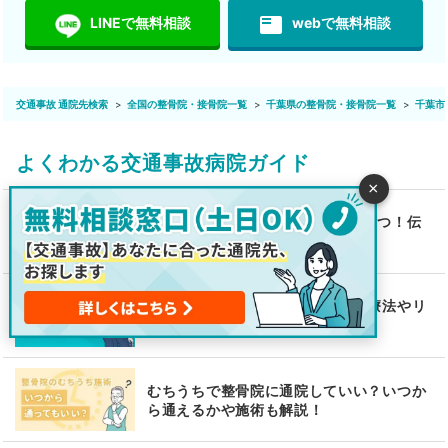
featured_play_list
LINEで無料相談
webで無料相談
交通事故 通院先検索
全国の整骨院・接骨院一覧
千葉県の整骨院・接骨院一覧
千葉市
よくわかる交通事故病院ガイド
×
むちうちの症状の伝え方ポイント4つ！伝
え方が重要な理由も解説
腰椎捻挫とは？原因から症状、治療法やリ
ハビリも解説！
むちうちで整骨院に通院していい？いつか
ら通えるかや施術も解説！