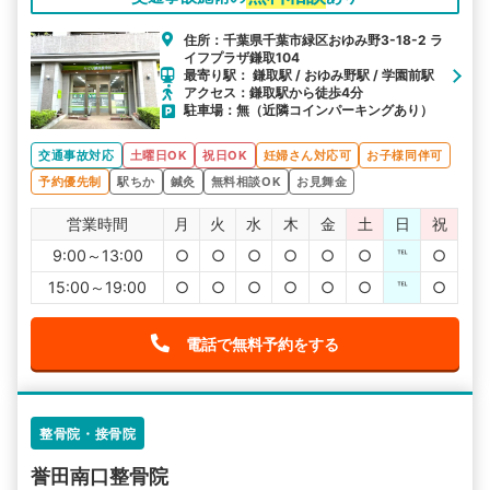
住所：千葉県千葉市緑区おゆみ野3-18-2 ラ
イフプラザ鎌取104
最寄り駅： 鎌取駅 / おゆみ野駅 / 学園前駅
アクセス：鎌取駅から徒歩4分
駐車場：無（近隣コインパーキングあり）
交通事故対応
土曜日OK
祝日OK
妊婦さん対応可
お子様同伴可
予約優先制
駅ちか
鍼灸
無料相談OK
お見舞金
営業時間
月
火
水
木
金
土
日
祝
9:00～13:00
○
○
○
○
○
○
℡
○
15:00～19:00
○
○
○
○
○
○
℡
○
電話で無料予約をする
整骨院・接骨院
誉田南口整骨院