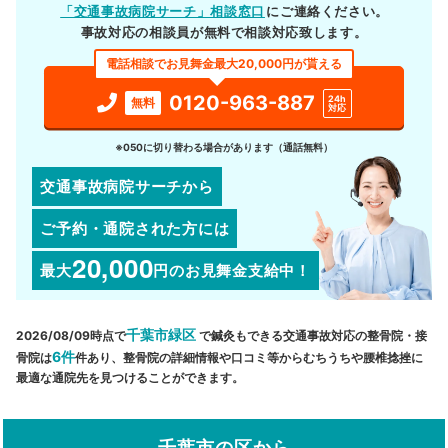
「交通事故病院サーチ」相談窓口
にご連絡ください。
事故対応の相談員が無料で相談対応致します。
電話相談でお見舞金最大20,000円が貰える
0120-963-887
24h
無料
対応
※050に切り替わる場合があります（通話無料）
交通事故病院サーチから
ご予約・通院された方には
20,000
最大
円
のお見舞金支給中！
千葉市緑区
2026/08/09時点で
で鍼灸もできる交通事故対応の整骨院・接
6件
骨院は
件あり、整骨院の詳細情報や口コミ等からむちうちや腰椎捻挫に
最適な通院先を見つけることができます。
千葉市の区から