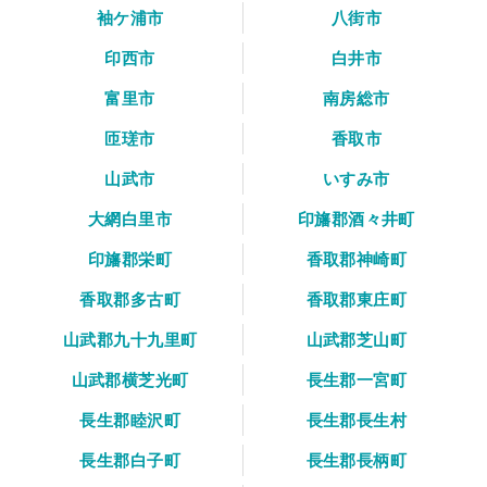
袖ケ浦市
八街市
印西市
白井市
富里市
南房総市
匝瑳市
香取市
山武市
いすみ市
大網白里市
印旛郡酒々井町
印旛郡栄町
香取郡神崎町
香取郡多古町
香取郡東庄町
山武郡九十九里町
山武郡芝山町
山武郡横芝光町
長生郡一宮町
長生郡睦沢町
長生郡長生村
長生郡白子町
長生郡長柄町