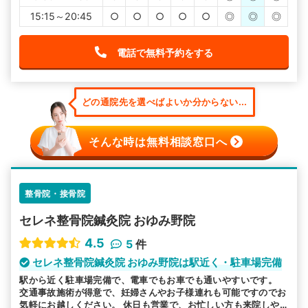
15:15～20:45
○
○
○
○
○
◎
◎
◎
電話で無料予約をする
どの通院先を選べばよいか分からない...
そんな時は無料相談窓口へ
整骨院・接骨院
セレネ整骨院鍼灸院 おゆみ野院
4.5
5
件
セレネ整骨院鍼灸院 おゆみ野院は駅近く・駐車場完備
駅から近く駐車場完備で、電車でもお車でも通いやすいです。
交通事故施術が得意で、妊婦さんやお子様連れも可能ですのでお
気軽にお越しください。 休日も営業で、お忙しい方も来院しや