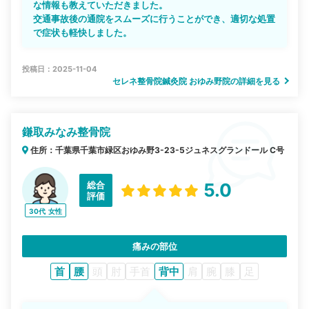
な情報も教えていただきました。
交通事故後の通院をスムーズに行うことができ、適切な処置
で症状も軽快しました。
投稿日：2025-11-04
セレネ整骨院鍼灸院 おゆみ野院の詳細を見る
鎌取みなみ整骨院
住所：千葉県千葉市緑区おゆみ野3-23-5ジュネスグランドール C号
総合
5.0
評価
30代
女性
痛みの部位
首
腰
頭
肘
手首
背中
肩
腕
膝
足