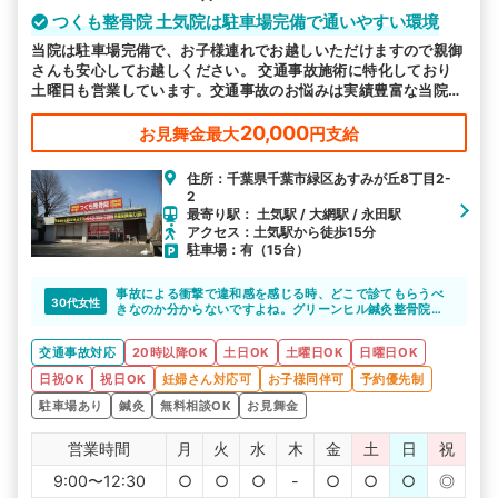
つくも整骨院 土気院は駐車場完備で通いやすい環境
当院は駐車場完備で、お子様連れでお越しいただけますので親御
さんも安心してお越しください。 交通事故施術に特化しており
土曜日も営業しています。交通事故のお悩みは実績豊富な当院へ
お任せください。
20,000
お見舞金最大
円支給
住所：千葉県千葉市緑区あすみが丘8丁目2-
2
最寄り駅： 土気駅 / 大網駅 / 永田駅
アクセス：土気駅から徒歩15分
駐車場：有（15台）
事故による衝撃で違和感を感じる時、どこで診てもらうべ
30代女性
きなのか分からないですよね。グリーンヒル鍼灸整骨院
は、事故に詳しく、手技による施術なので、薬が合わない
という心配もなく通えると思います。
交通事故対応
20時以降OK
土日OK
土曜日OK
日曜日OK
日祝OK
祝日OK
妊婦さん対応可
お子様同伴可
予約優先制
駐車場あり
鍼灸
無料相談OK
お見舞金
営業時間
月
火
水
木
金
土
日
祝
9:00〜12:30
○
○
○
-
○
○
○
◎