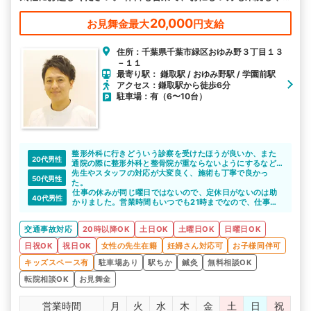
すい環境で皆様のお越しをお待ちしております。
20,000
お見舞金最大
円支給
住所：千葉県千葉市緑区おゆみ野３丁目１３
－１１
最寄り駅： 鎌取駅 / おゆみ野駅 / 学園前駅
アクセス：鎌取駅から徒歩6分
駐車場：有（6〜10台）
整形外科に行きどういう診察を受けたほうが良いか、また
20代男性
通院の際に整形外科と整骨院が重ならないようにするなど
細かな情報も教えていただきました。
先生やスタッフの対応が大変良く、施術も丁寧で良かっ
50代男性
交通事故後の通院をスムーズに行うことができ、適切な処
た。
置で症状も軽快しました。
仕事の休みが同じ曜日ではないので、定休日がないのは助
40代男性
かりました。営業時間もいつでも21時までなので、仕事が
終わってから施術が受けられました。
病院だけに通っていたら、こんなに快適ではなかったと思
交通事故対応
20時以降OK
土日OK
土曜日OK
日曜日OK
うので相談してよかったです。
日祝OK
祝日OK
女性の先生在籍
妊婦さん対応可
お子様同伴可
キッズスペース有
駐車場あり
駅ちか
鍼灸
無料相談OK
転院相談OK
お見舞金
営業時間
月
火
水
木
金
土
日
祝