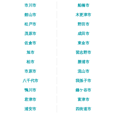
市川市
船橋市
館山市
木更津市
松戸市
野田市
茂原市
成田市
佐倉市
東金市
旭市
習志野市
柏市
勝浦市
市原市
流山市
八千代市
我孫子市
鴨川市
鎌ケ谷市
君津市
富津市
浦安市
四街道市