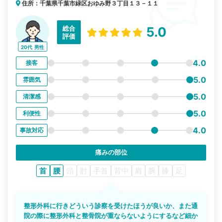
住所：千葉県千葉市緑区おゆみ野３丁目１３－１１
総合
5.0
評価
20代
男性
4.0
接客
5.0
雰囲気
5.0
清潔感
5.0
利便性
4.0
事故対応
痛みの部位
首
腰
頭
肘
手首
背中
肩
腕
膝
足
整形外科に行きどういう診察を受けたほうが良いか、また通
院の際に整形外科と整骨院が重ならないようにするなど細か