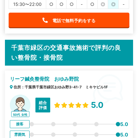
15:30〜22:00
○
○
○
-
○
◎
◎
-
電話で無料予約をする
千葉市緑区の交通事故施術で評判の良
い整骨院・接骨院
リーフ鍼灸整骨院 おゆみ野院
住所：千葉県千葉市緑区おゆみ野3-41-7 ミキヤビル1F
総合
5.0
評価
50代
女性
5.0
接客
5.0
雰囲気