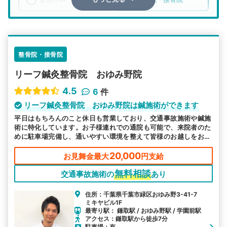
エリア
千葉県
千葉市緑区
検索する
整骨院・接骨院
リーフ鍼灸整骨院 おゆみ野院
詳細条件で絞り込む
4.5
6
件
その他の検索方法
リーフ鍼灸整骨院 おゆみ野院は鍼施術ができます
平日はもちろんのこと休日も営業しており、交通事故施術や鍼施
駅から探す
院名から探す
術に特化しています。お子様連れでの通院も可能で、来院者のた
めに駐車場完備し、通いやすい環境を整えて皆様のお越しをお待
ちしております。
20,000
お見舞金最大
円支給
無料相談
交通事故施術の
あり
住所：千葉県千葉市緑区おゆみ野3-41-7
ミキヤビル1F
最寄り駅： 鎌取駅 / おゆみ野駅 / 学園前駅
アクセス：鎌取駅から徒歩7分
駐車場：有