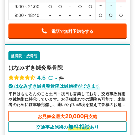
9:00～21:00
○
○
-
○
○
℡
℡
-
9:00～18:40
-
-
-
-
-
○
○
○
電話で無料予約をする
整骨院・接骨院
はなみずき鍼灸整骨院
4.5
-
件
はなみずき鍼灸整骨院は鍼施術ができます
平日はもちろんのこと土日・祝日も営業しており、交通事故施術
や鍼施術に特化しています。お子様連れでの通院も可能で、来院
者のために駐車場完備し、通いやすい環境を整えて皆様のお越し
をお待ちしております。
20,000
お見舞金最大
円支給
無料相談
交通事故施術の
あり