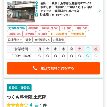
住所：千葉県千葉市緑区越智町822-69
最寄り駅： 誉田駅 / 土気駅 / ちはら台駅
アクセス：誉田駅から車で4分
駐車場：有（6〜10台）
交通事故対応
早朝OK
20時以降OK
土日OK
土曜日OK
日曜日OK
日祝OK
祝日OK
お子様同伴可
予約優先制
駐車場あり
鍼灸
無料相談OK
お見舞金
営業時間
月
火
水
木
金
土
日
祝
9:00〜19:30
○
○
○
○
○
○
○
○
電話で無料予約をする
整骨院・接骨院
つくも整骨院 土気院
4
1
件