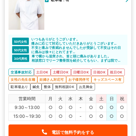
いつもありがとうございます。
50代女性
痛みに応じて対応していただきありがとうございます。
施術後は痛みは楽になっています。
不安と痛みで夜眠れませんでしたが受診して不安はその日
50代女性
に痛みは徐々にとれてます
ありがとうございます
車で横から追突され、首と頭に痛みがありました。
30代男性
相談窓口でリーフ整骨院を紹介してもらい、まずは院で相
談しました。その後の治療もこちらでお願いし、首と頭の
調子も良くなりました。
交通事故対応
土日OK
土曜日OK
日曜日OK
日祝OK
祝日OK
女性の先生在籍
妊婦さん対応可
お子様同伴可
キッズスペース有
駐車場あり
鍼灸
整体
無料相談OK
お見舞金
営業時間
月
火
水
木
金
土
日
祝
9:30～13:00
○
○
○
-
○
○
○
○
15:00～19:30
○
○
○
-
○
○
○
○
電話で無料予約をする