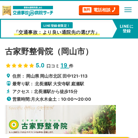
menu
電話相談
無料
LINE登録者限定！
LINEに
登録
「交通事故：より良い通院先の選び方」
古家野整骨院（岡山市）
5.0
19
口コミ
件
住所：
岡山県
岡山市北区
田中121-113
最寄り駅：
北長瀬駅
大安寺駅
庭瀬駅
アクセス：北長瀬駅から徒歩15分
営業時間:月火水木金土：10:00〜20:00