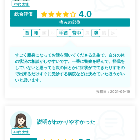
20代
女性
4.0
総合評価
痛みの部位
首
腰
頭
肘
手首
背中
肩
腕
膝
足
すごく親身になってお話を聞いてくださる先生で、自分の体
の状況の相談がしやすいです。一番に警察を呼んで、怪我を
していないと思っても次の日とかに症状がでてきたりするの
で出来るだけすぐに受診する病院などは決めていたほうがい
いと思います。
投稿日：2021-09-19
説明がわかりやすかった
40代
女性