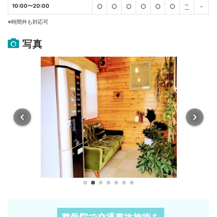
10:00〜20:00
○
○
○
○
○
○
℡
-
※時間外も対応可
写真