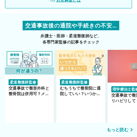
お見舞金とは
交通事故後の通院や手続きの不安…
弁護士・医師・柔道整復師など、
各専門家監修の記事をチェック
柔道整復師監修
柔道整復師監修
交通事故で整形外科と
むちうちで整骨院に通
理学療法士監
整骨院は併用可？メリ
院していい？いつから
交通事故で整
ットや注意点を解説
通えるかや施術も解
リハビリして
説！
い…転院する
もっと読む