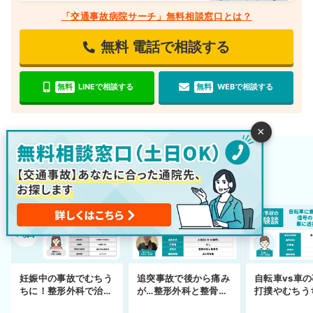
「交通事故病院サーチ」無料相談窓口とは？
無料
電話で相談する
無料
LINEで相談する
無料
WEBで相談する
×
交通事故の体験談を読む
他の皆さんは事故後どのように対応しているの？
妊娠中の事故でむちう
追突事故で後から痛み
自転車vs車
ちに！整形外科で治療
が…整形外科と整骨院
打撲やむちう
できず
の併用通院〜示談まで
を進めるまで