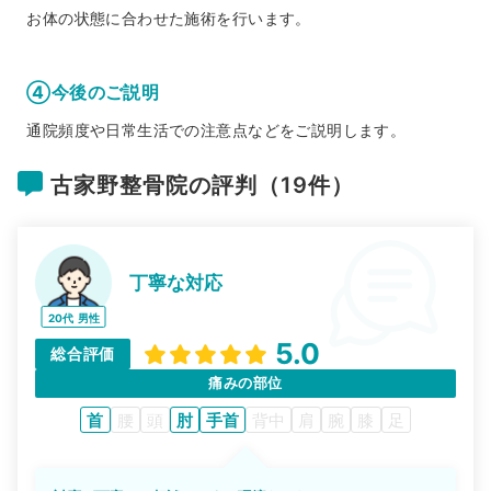
お体の状態に合わせた施術を行います。
④今後のご説明
通院頻度や日常生活での注意点などをご説明します。
古家野整骨院の評判（19件）
丁寧な対応
20代
男性
5.0
総合評価
痛みの部位
首
腰
頭
肘
手首
背中
肩
腕
膝
足