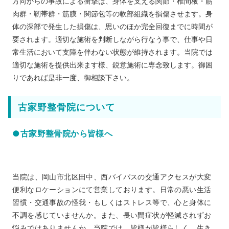
方向からの事故による衝撃は、身体を支える関節・椎間板・筋
肉群・靭帯群・筋膜・関節包等の軟部組織を損傷させます。身
体の深部で発生した損傷は、思いのほか完全回復までに時間が
要されます。適切な施術を判断しながら行なう事で、仕事や日
常生活において支障を伴わない状態が維持されます。当院では
適切な施術を提供出来ます様、鋭意施術に専念致します。御困
りであれば是非一度、御相談下さい。
古家野整骨院について
●古家野整骨院から皆様へ
当院は、岡山市北区田中、西バイパスの交通アクセスが大変
便利なロケーションにて営業しております。日常の悪い生活
習慣・交通事故の怪我・もしくはストレス等で、心と身体に
不調を感じていませんか。また、長い間症状が軽減されずお
悩みではありませんか。当院では、皆様が皆様らしく、生き