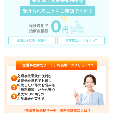
整骨院で交通事故施術を
受けられることを
ご存知ですか？
0
保険適用で
円
治療負担額
病院から転院・併院可
無料電話カウンセリング
「交通事故病院サーチ」相談窓口のメリット3つ
交通事故通院に便利な
通院先を無料でお探し
転院したい等のお悩みも
「無料相談」だから安心
最大20,000円の
お見舞金が貰える
「交通事故病院サーチ」無料相談窓口とは？