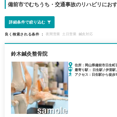
備前市で
むちうち・交通事故のリハビリにお
詳細条件で絞り込む
良く検索される条件
：
夜間営業
土日営業
鍼灸対応
鈴木鍼灸整骨院
住所：岡山県備前市日生町日生
最寄り駅： 日生駅 / 伊里駅 
アクセス：日生駅から徒歩1