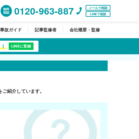
0120-963-887
メールで相談
無料
相談
LINEで相談
事故ガイド
記事監修者
会社概要・監修
中！
LINEに登録
をご紹介しています。