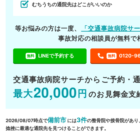
むちうちの通院先はどこがいいのか
等お悩みの方は一度、
「交通事故病院サ
事故対応の相談員が無料で
LINEで予約する
0120-9
無料
無料
交通事故病院サーチから
ご予約・
20,000
最大
円
のお見舞金支
備前市
3件
2026/08/07時点で
には
の整骨院や接骨院があり
捻挫に最適な通院先を見つけることができます。