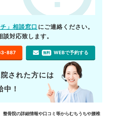
ーチ」相談窓口
にご連絡ください。
相談対応致します。
63-887
WEBで予約する
無料
通院された方には
給中！
、整骨院の詳細情報や口コミ等からむちうちや腰椎