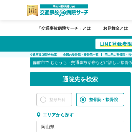
「交通事故病院サーチ」とは
お見舞金とは
LINE登録
交通事故 通院先検索
全国の整骨院・接骨院一覧
岡山県の整骨院・接
備前市で
むちうち・交通事故治療などに詳しい接骨
通院先を検索
整形外科
整骨院・接骨院
エリアから探す
岡山県