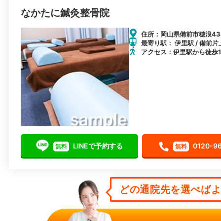
なかたに鍼灸整骨院
住所：岡山県備前市穂浪434
最寄り駅： 伊里駅 / 備前片
アクセス：伊里駅から徒歩1
LINEで予約する
0120-9
無料
無料
どの通院先を選べばよい