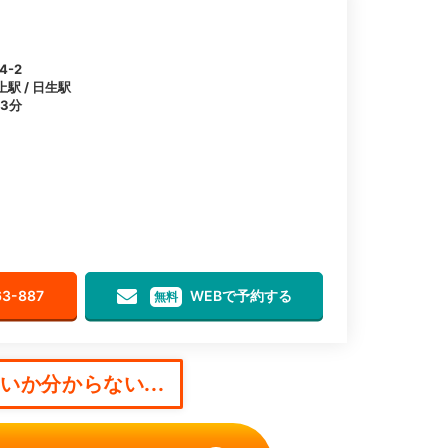
-2
上駅 / 日生駅
3分
63-887
WEBで予約する
無料
か分からない...