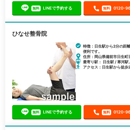
LINEで予約する
0120-9
無料
無料
ひなせ整骨院
特徴：日生駅から2分の距
便利です。
住所：岡山県備前市日生町日生
最寄り駅： 日生駅 / 寒河駅 
アクセス：日生駅から徒歩
LINEで予約する
0120-9
無料
無料