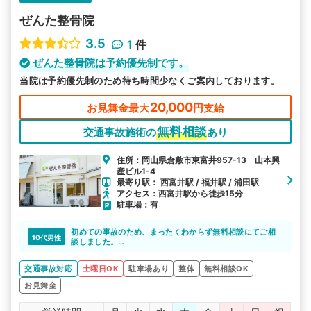
ぜんた整骨院
3.5
1
件
ぜんた整骨院は予約優先制です。
当院は予約優先制のため待ち時間少なくご案内しております。
20,000
お見舞金最大
円支給
無料相談
交通事故施術の
あり
住所：岡山県倉敷市東富井957-13 山本興
産ビル1-4
最寄り駅： 西富井駅 / 福井駅 / 浦田駅
アクセス：西富井駅から徒歩15分
駐車場：有
初めての事故のため、まったくわからず無料相談にてご相
10代男性
談しました。
わかりやすく説明してくださり通院しました。
交通事故対応
土曜日OK
駐車場あり
整体
無料相談OK
お見舞金