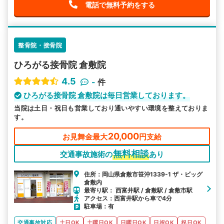
電話で無料予約をする
整骨院・接骨院
ひろがる接骨院 倉敷院
4.5
-
件
ひろがる接骨院 倉敷院は毎日営業しております。
当院は土日・祝日も営業しており通いやすい環境を整えておりま
す。
20,000
お見舞金最大
円支給
無料相談
交通事故施術の
あり
住所：岡山県倉敷市笹沖1339-1 ザ・ビッグ
倉敷内
最寄り駅： 西富井駅 / 倉敷駅 / 倉敷市駅
アクセス：西富井駅から車で4分
駐車場：有
交通事故対応
土日OK
土曜日OK
日曜日OK
日祝OK
祝日OK