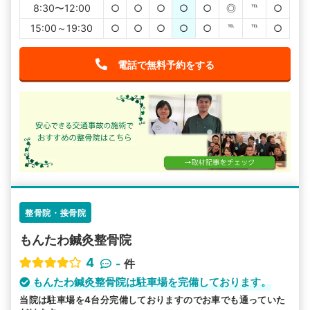
8:30〜12:00
○
○
○
○
○
◎
℡
○
15:00～19:30
○
○
○
○
○
℡
℡
○
電話で無料予約をする
整骨院・接骨院
もんたわ鍼灸整骨院
4
-
件
もんたわ鍼灸整骨院は駐車場を完備しております。
当院は駐車場を4台分完備しておりますのでお車でも通っていた