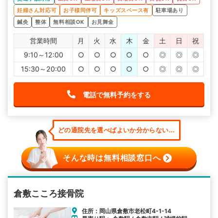
妊婦さん対応可
お子様同伴可
キッズスペース有
駐車場あり
鍼灸
整体
無料相談OK
お見舞金
営業時間
月
火
水
木
金
土
日
祝
9:10～12:00
○
○
○
○
○
◎
◎
◎
15:30～20:00
○
○
○
○
○
◎
◎
◎
電話で無料予約をする
どの通院先を選べばよいか分からない...
そんな時は無料相談窓口へ
倉敷こころ接骨院
住所：岡山県倉敷市老松町4-1-14