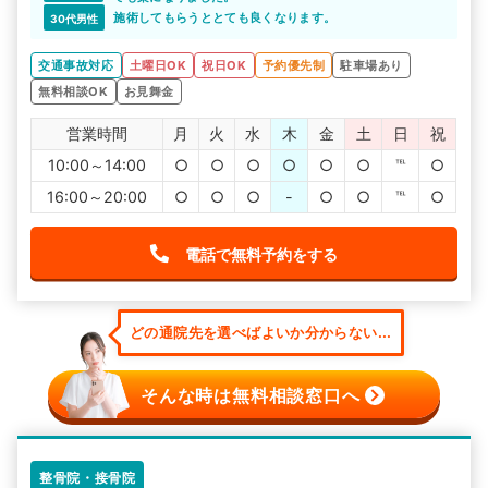
施術してもらうととても良くなります。
30代男性
交通事故対応
土曜日OK
祝日OK
予約優先制
駐車場あり
無料相談OK
お見舞金
営業時間
月
火
水
木
金
土
日
祝
10:00～14:00
○
○
○
○
○
○
℡
○
16:00～20:00
○
○
○
-
○
○
℡
○
電話で無料予約をする
どの通院先を選べばよいか分からない...
そんな時は無料相談窓口へ
整骨院・接骨院