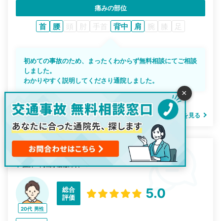
痛みの部位
首
腰
頭
肘
手首
背中
肩
腕
膝
足
初めての事故のため、まったくわからず無料相談にてご相談
しました。
わかりやすく説明してくださり通院しました。
×
投稿日：2025-12-10
ぜんた整骨院の詳細を見る
整骨院 健晴
住所：岡山県倉敷市沖282-1
総合
5.0
評価
20代
男性