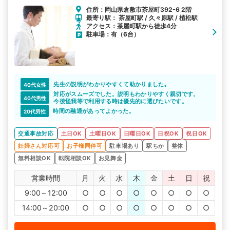
住所：岡山県倉敷市茶屋町392-6 2階
最寄り駅： 茶屋町駅 / 久々原駅 / 植松駅
アクセス：茶屋町駅から徒歩4分
駐車場：有（6台）
先生の説明がわかりやすくて助かりました｡
40代女性
対応がスムーズでした。説明もわかりやすく親切です。
40代男性
今後怪我等で利用する時は優先的に選びたいです。
時間の融通があってよかった。
20代男性
交通事故対応
土日OK
土曜日OK
日曜日OK
日祝OK
祝日OK
妊婦さん対応可
お子様同伴可
駐車場あり
駅ちか
整体
無料相談OK
転院相談OK
お見舞金
営業時間
月
火
水
木
金
土
日
祝
9:00～12:00
○
○
○
○
○
○
○
○
14:00～20:00
○
○
○
○
○
○
○
○