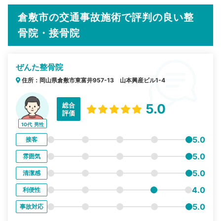
倉敷市の交通事故施術で評判の良い整
骨院・接骨院
ぜんた整骨院
住所：岡山県倉敷市東富井957-13 山本興産ビル1-4
総合
5.0
評価
10代
男性
5.0
接客
5.0
雰囲気
5.0
清潔感
4.0
利便性
5.0
事故対応