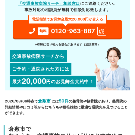
「交通事故病院サーチ」相談窓口
にご連絡ください。
事故対応の相談員が無料で相談対応致します。
電話相談でお見舞金最大20,000円が貰える
0120-963-887
24h
無料
対応
※050に切り替わる場合があります（通話無料）
交通事故病院サーチから
ご予約・通院された方には
20,000
最大
円
のお見舞金支給中！
倉敷市
50件
2026/08/06時点で
には
の整骨院や接骨院があり、整骨院の
詳細情報や口コミ等からむちうちや腰椎捻挫に最適な通院先を見つけること
ができます。
倉敷市で