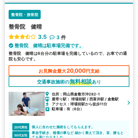
整骨院・接骨院
整骨院 健晴
3.5
3
件
整骨院 健晴は駐車場完備です。
整骨院 健晴は6台分の駐車場を完備しているので、お車での通
院も安心です。
20,000
お見舞金最大
円支給
無料相談
交通事故施術の
あり
住所：岡山県倉敷市沖282-1
最寄り駅： 球場前駅 / 西富井駅 / 倉敷駅
アクセス：球場前駅から徒歩11分
駐車場：有（6台）
個人に合わせた施術をしてもらえます。
20代男性
事故手続き、補償の事など 細かく教えて頂き、首、腰もと
50代女性
ても楽になりました。