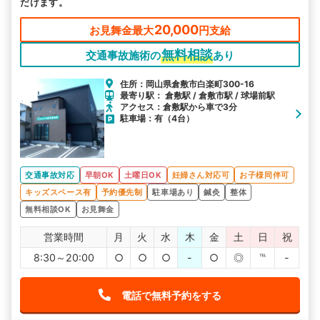
だけます。
20,000
お見舞金最大
円支給
無料相談
交通事故施術の
あり
住所：岡山県倉敷市白楽町300-16
最寄り駅： 倉敷駅 / 倉敷市駅 / 球場前駅
アクセス：倉敷駅から車で3分
駐車場：有（4台）
交通事故対応
早朝OK
土曜日OK
妊婦さん対応可
お子様同伴可
キッズスペース有
予約優先制
駐車場あり
鍼灸
整体
無料相談OK
お見舞金
営業時間
月
火
水
木
金
土
日
祝
8:30～20:00
○
○
○
-
○
◎
℡
-
電話で無料予約をする