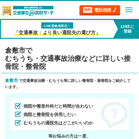
menu
電話相談
無料
LINE登録者限定！
LINEに
登録
「交通事故：より良い通院先の選び方」
倉敷市で
むちうち・交通事故治療などに詳しい接
骨院・整骨院
倉敷市
で交通事故治療・むちうち等に詳しい整骨院・接骨院をご紹介して
います。
病院や整形外科だと時間が合わない
病院と整骨院を併用したい
むちうちの通院先はどこがいいのか
等お悩みの方は一度、