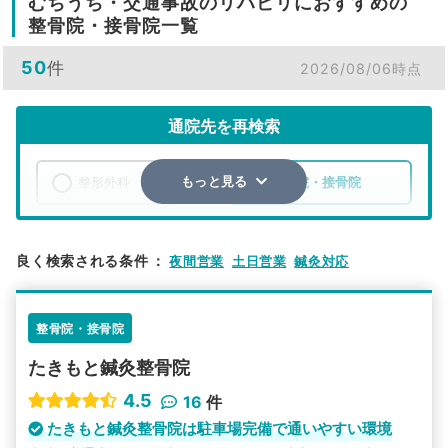
むちうち・交通事故のリハビリにおすすめの
整骨院・接骨院一覧
50
件
2026/08/06時点
通院先を再検索
整形外科
整骨院・接骨院
もっと見る
エリア
岡山県
倉敷市
良く検索される条件
：
夜間営業
土日営業
鍼灸対応
検索する
整骨院・接骨院
詳細条件で絞り込む
たきもと鍼灸整骨院
その他の検索方法
4.5
16
件
駅から探す
院名から探す
たきもと鍼灸整骨院は駐車場完備で通いやすい環境