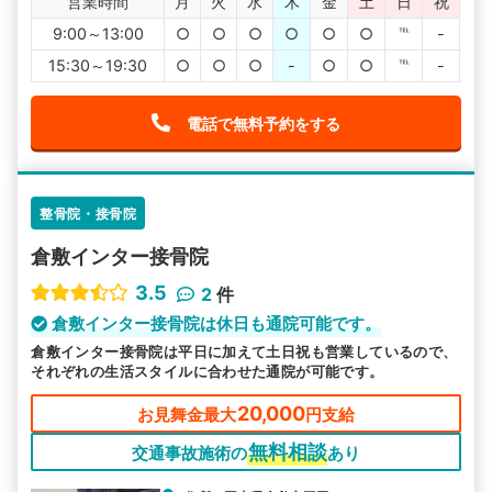
営業時間
月
火
水
木
金
土
日
祝
9:00～13:00
○
○
○
○
○
○
℡
-
15:30～19:30
○
○
○
-
○
○
℡
-
電話で無料予約をする
整骨院・接骨院
倉敷インター接骨院
3.5
2
件
倉敷インター接骨院は休日も通院可能です。
倉敷インター接骨院は平日に加えて土日祝も営業しているので、
それぞれの生活スタイルに合わせた通院が可能です。
20,000
お見舞金最大
円支給
無料相談
交通事故施術の
あり