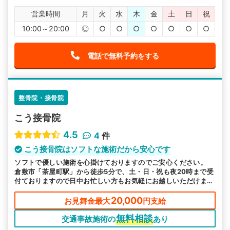
営業時間
月
火
水
木
金
土
日
祝
10:00～20:00
◎
○
○
○
○
○
○
○
電話で無料予約をする
整骨院・接骨院
こう接骨院
4.5
4
件
こう接骨院はソフトな施術だから安心です
ソフトで優しい施術を心掛けておりますのでご安心ください。
倉敷市「茶屋町駅」から徒歩5分で、土・日・祝も夜20時まで受
付ておりますので日中お忙しい方もお気軽にお越しいただけま
す。
20,000
お見舞金最大
円支給
無料相談
交通事故施術の
あり