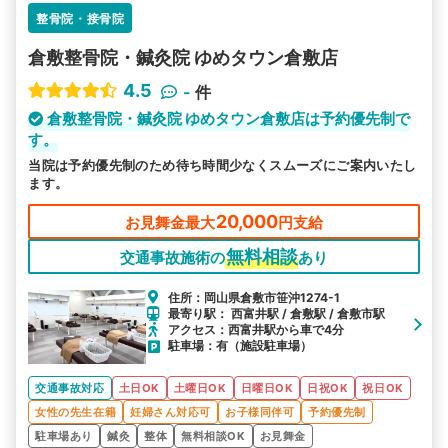
整骨院・接骨院
倉敷整骨院・鍼灸院 ゆめタウン倉敷店
4.5
-
件
倉敷整骨院・鍼灸院 ゆめタウン倉敷店は予約優先制で
す。
当院は予約優先制のため待ち時間少なくスムーズにご案内いたし
ます。
20,000
お見舞金最大
円支給
無料相談
交通事故施術の
あり
住所：岡山県倉敷市笹沖1274-1
最寄り駅： 西富井駅 / 倉敷駅 / 倉敷市駅
アクセス：西富井駅から車で4分
駐車場：有（施設駐車場）
交通事故対応
土日OK
土曜日OK
日曜日OK
日祝OK
祝日OK
女性の先生在籍
妊婦さん対応可
お子様同伴可
予約優先制
駐車場あり
鍼灸
整体
無料相談OK
お見舞金