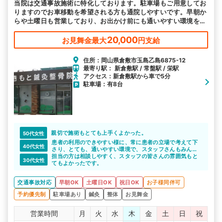
当院は交通事故施術に特化しております。駐車場もご用意してお
りますのでお車移動を希望される方も通院しやすいです。早朝か
らや土曜日も営業しており、お出かけ前にも通いやすい環境を整
えて皆様のお越しをお待ちしております。
20,000
お見舞金最大
円支給
住所：岡山県倉敷市玉島乙島6875-12
最寄り駅： 新倉敷駅 / 常盤駅 / 栄駅
アクセス：新倉敷駅から車で5分
駐車場：有8台
親切で施術もとても上手くよかった。
50代女性
患者の利用のできやすい様に、常に患者の立場で考えて下
40代女性
さり、とても、通いやすい環境で、スタッフさんもみんな
元気で感じ良かったです。
担当の方は相談しやすく、スタッフの皆さんの雰囲気もと
30代女性
てもよかったです。
交通事故対応
早朝OK
土曜日OK
祝日OK
お子様同伴可
予約優先制
駐車場あり
鍼灸
整体
お見舞金
営業時間
月
火
水
木
金
土
日
祝