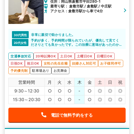
住所：岡山県倉敷市平田280-1
最寄り駅： 倉敷市駅 / 倉敷駅 / 中庄駅
アクセス：倉敷市駅から車で4分
非常に親切で助かりました。
30代男性
予約が多く、予約時間が限られていたが、優先して見てく
20代女性
ださりとても良かったです。この治療に意味があったのか
はわかりません。
交通事故対応
20時以降OK
土日OK
土曜日OK
日曜日OK
日祝OK
祝日OK
女性の先生在籍
妊婦さん対応可
お子様同伴可
予約優先制
駐車場あり
お見舞金
営業時間
月
火
水
木
金
土
日
祝
9:30～12:30
○
○
○
-
○
◎
◎
◎
15:30～20:30
○
○
○
-
○
◎
◎
◎
電話で無料予約をする