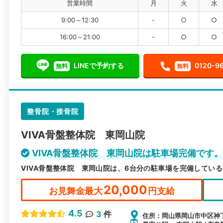
営業時間
月
火
水
9:00～12:30
-
○
○
16:00～21:00
-
○
○
LINEで予約する
0120-9
無料
無料
整骨院・接骨院
VIVA骨盤整体院 東岡山院
VIVA骨盤整体院 東岡山院は駐車場完備です
VIVA骨盤整体院 東岡山院は、6台分の駐車場を完備してい
20,000
お見舞金最大
円支給
4.5
3
件
住所：岡山県岡山市中区神下1