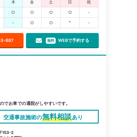
木
金
土
日
祝
○
○
○
○
-
-
○
○
℡
-
63-887
WEBで予約する
無料
。
るのでお車での通院がしやすいです。
無料相談
交通事故施術の
あり
53-2