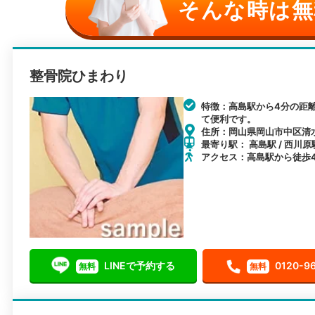
そんな時は無
整骨院ひまわり
特徴：高島駅から4分の距
て便利です。
住所：岡山県岡山市中区清水1
最寄り駅： 高島駅 / 西川原
アクセス：高島駅から徒歩
LINEで予約する
0120-9
無料
無料