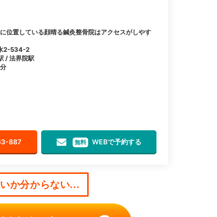
離に位置している顔晴る鍼灸整骨院はアクセスがしやす
-534-2
駅 / 法界院駅
1分
63-887
WEBで予約する
無料
か分からない...