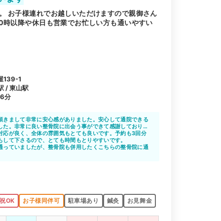
。 お子様連れでお越しいただけますので親御さん
20時以降や休日も営業でお忙しい方も通いやすい
39-1
 / 東山駅
6分
頂きまして非常に安心感がありました。安心して通院できる
した。非常に良い整骨院に出会う事ができて感謝しておりま
対応が良く、全体の雰囲気もとても良いです。予約も3回分
もして下さるので、とても時間もとりやすいです。
通っていましたが、整骨院も併用したくこちらの整骨院に通
通いやすかったですし、平日の夜や週末も行くことができま
祝OK
お子様同伴可
駐車場あり
鍼灸
お見舞金