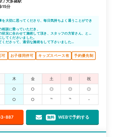
駅 / 大多羅駅
15分
事を大切に思ってくださり、毎日気持ちよく通うことができ
ない痛みでも、必ず良くなるはずです！
の相談に乗っていただき、
の状況に合わせて施術して頂き、スタッフの方皆さん、とて
解けやすい明るい雰囲気で
にしてくださいました。
ただいております。
てくださって、適切な施術をして下さいました。
って不安も薄らぐ事ができました。
応可
お子様同伴可
キッズスペース有
予約優先制
木
金
土
日
祝
○
○
◎
◎
◎
○
○
℡
℡
-
63-887
WEBで予約する
無料