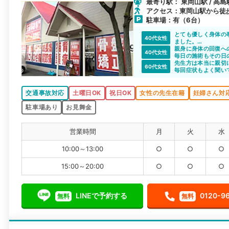
最寄り駅： 東岡山駅 / 高島
アクセス：東岡山駅から徒歩
駐車場：有（6台）
とても優しく身体の
40代女性
ました。
事故による先の見え
親身に身体の回復へ
40代女性
毎日の施術もその日
も話しやすく、打ち
先生方は本当に親切
60代女性
心地よく通わせてい
毎回症状もよく聞い
明るく接してくださ
感謝しています。
交通事故対応
土曜日OK
祝日OK
女性の先生在籍
妊婦さん対
駐車場あり
お見舞金
営業時間
月
火
水
10:00～13:00
○
○
○
15:00～20:00
○
○
○
LINEで予約する
0120-9
無料
無料