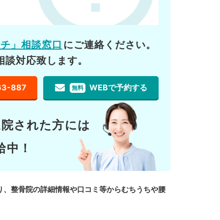
ーチ」相談窓口
にご連絡ください。
相談対応致します。
63-887
WEBで予約する
無料
通院された方には
給中！
り、整骨院の詳細情報や口コミ等からむちうちや腰