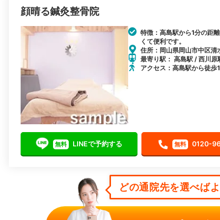
顔晴る鍼灸整骨院
特徴：高島駅から1分の距
くて便利です。
住所：岡山県岡山市中区清水2
最寄り駅： 高島駅 / 西川原
アクセス：高島駅から徒歩
LINEで予約する
0120-9
無料
無料
どの通院先を選べばよい