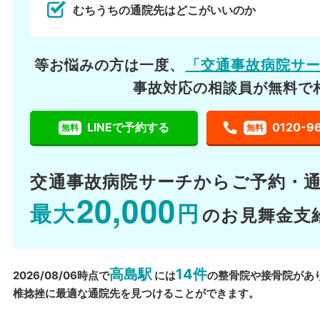
むちうちの通院先はどこがいいのか
等お悩みの方は一度、
「交通事故病院サ
事故対応の相談員が無料で
LINEで予約する
0120-9
無料
無料
交通事故病院サーチから
ご予約・
20,000
最大
円
のお見舞金支
高島駅
14件
2026/08/06時点で
には
の整骨院や接骨院があ
椎捻挫に最適な通院先を見つけることができます。