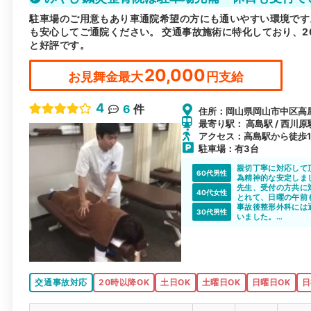
駐車場のご用意もあり車通院希望の方にも通いやすい環境です
も安心してご通院ください。 交通事故施術に特化しており、
と好評です。
20,000
お見舞金最大
円支給
4
6
件
住所：岡山県岡山市中区高屋1
最寄り駅： 高島駅 / 西川原駅
アクセス：高島駅から徒歩1
駐車場：有3台
親切丁寧に対応して
60代男性
為精神的な安定しま
す。
先生、受付の方共に
40代女性
とれて、日曜の午前
事故後整形外科には
30代男性
いました。
自宅近くだったので
した。
交通事故対応
20時以降OK
土日OK
土曜日OK
日曜日OK
日