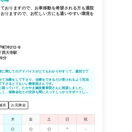
しておりますので、お車移動を希望される方も通院
ておりますので、お忙しい方にも通いやすい環境を
町沖212-9
/ 西大寺駅
9分
術に関してのアドバイスがとてもわかりやすくて、親切で丁
あり、事故での通院は終了してしまいましたが、家族や友達
せて治療をして下さり、治療をできるだけ受けれるよう完治
でした。
て下さるとてもいい整骨院さんです。
に困っていて、たかやま鍼灸整骨院さんに相談しました。
しく、保険会社との交渉も間に入ってしっかりサポートして
鍼灸
お見舞金
木
金
土
日
祝
○
○
○
℡
-