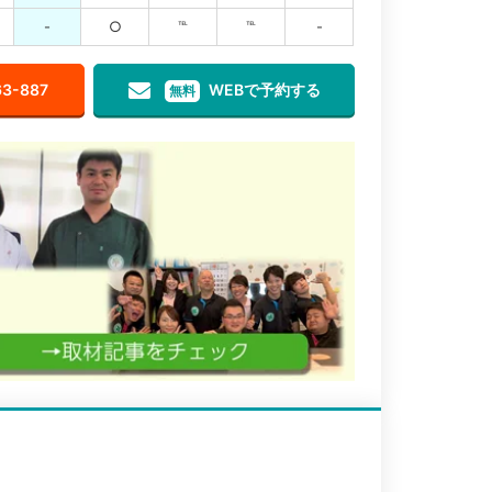
-
○
℡
℡
-
63-887
WEBで予約する
無料