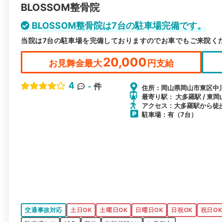
BLOSSOM整骨院
BLOSSOM整骨院は7台の駐車場完備です。
当院は7台の駐車場を完備しておりますのでお車でもご来院く
20,000
お見舞金最大
円支給
4
-
件
住所：岡山県岡山市東区中川
最寄り駅： 大多羅駅 / 東岡
アクセス：大多羅駅から徒
駐車場：有（7台）
交通事故対応
土日OK
土曜日OK
日曜日OK
日祝OK
祝日O
駐車場あり
鍼灸
整体
無料相談OK
お見舞金