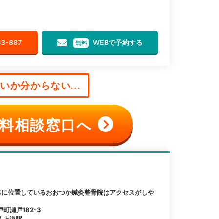
63-887
WEBで予約する
無料
か分からない...
料相談窓口へ
離に位置しているおおつか鍼灸整骨院はアクセスがしや
町瀬戸182-3
/ 上道駅
3分