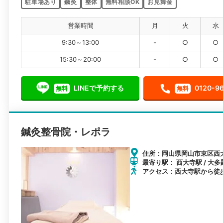
営業時間
月
火
水
9:30～13:00
-
○
○
15:30～20:00
-
○
○
LINEで予約する
0120-9
無料
無料
鍼灸整骨院・レポラ
住所：岡山県岡山市東区西大寺
最寄り駅： 西大寺駅 / 大多
アクセス：西大寺駅から徒歩