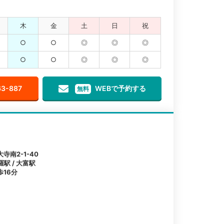
木
金
土
日
祝
○
○
◎
◎
◎
○
○
◎
◎
◎
63-887
WEBで予約する
無料
南2-1-40
羅駅 / 大富駅
16分