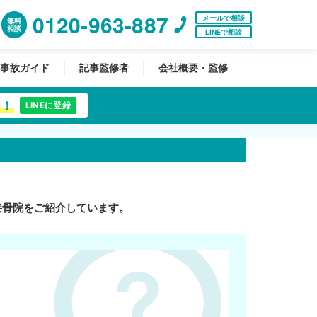
0120-963-887
メールで相談
無料
相談
LINEで相談
事故ガイド
記事監修者
会社概要・監修
中！
LINEに登録
接骨院をご紹介しています。