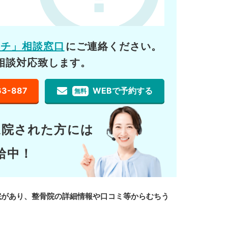
ーチ」相談窓口
にご連絡ください。
相談対応致します。
63-887
WEBで予約する
無料
通院された方には
給中！
院があり、整骨院の詳細情報や口コミ等からむちう