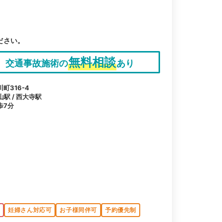
ださい。
無料相談
交通事故施術の
あり
町316-4
山駅 / 西大寺駅
歩7分
K
妊婦さん対応可
お子様同伴可
予約優先制