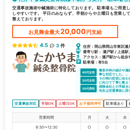
交通事故施術や鍼施術に特化しております。 駐車場もご用意
しやすいです。 平日のみならず、早朝からや土曜日も営業し
整えております。
20,000
お見舞金最大
円支給
4.5
3
件
住所：岡山県岡山市東区瀬戸
最寄り駅： 瀬戸駅 / 上道駅 
アクセス：瀬戸駅から徒歩1
駐車場：有5台
整形外科の紹介や施
40代女性
寧な対応でした。
施術もとても効果が
その時の症状に合わ
30代女性
に紹介したい整骨院
に向けて丁寧に教え
保険会社との手続き
30代男性
先生は交通事故に詳
いただきました。
交通事故対応
早朝OK
土曜日OK
お子様同伴可
駐車場あり
営業時間
月
火
水
8:30〜12:30
○
○
○