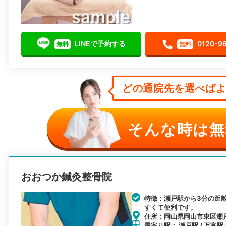
LINEで予約する
0120-9
無料
無料
どの通院先を選べばよい
そんな時は無
おおつか鍼灸整骨院
特徴：瀬戸駅から3分の距
すくて便利です。
住所：岡山県岡山市東区瀬戸
最寄り駅： 瀬戸駅 / 万富駅 
アクセス：瀬戸駅から徒歩