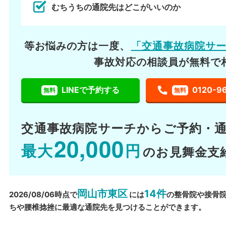
むちうちの通院先はどこがいいのか
等お悩みの方は一度、
「交通事故病院サ
事故対応の相談員が無料で
LINEで予約する
0120-9
無料
無料
交通事故病院サーチから
ご予約・
20,000
最大
円
のお見舞金支
岡山市東区
14件
2026/08/06時点で
には
の整骨院や接骨
ちや腰椎捻挫に最適な通院先を見つけることができます。