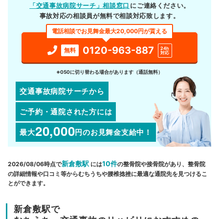
「交通事故病院サーチ」相談窓口
にご連絡ください。
事故対応の相談員が無料で相談対応致します。
電話相談でお見舞金最大20,000円が貰える
0120-963-887
24h
無料
対応
※050に切り替わる場合があります（通話無料）
交通事故病院サーチから
ご予約・通院された方には
20,000
最大
円
のお見舞金支給中！
新倉敷駅
10件
2026/08/06時点で
には
の整骨院や接骨院があり、整骨院
の詳細情報や口コミ等からむちうちや腰椎捻挫に最適な通院先を見つけるこ
とができます。
新倉敷駅で