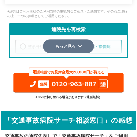
※評判はご利用者様のご利用当時の主観的なご意見・ご感想です。その点ご理解
の上、一つの参考としてご活用ください。
通院先を再検索
整形外科
整骨院・接骨院
もっと見る
エリア
岡山県
倉敷市
電話相談でお見舞金最大20,000円が貰える
検索する
0120-963-887
24h
無料
対応
詳細条件で絞り込む
※050に切り替わる場合があります（通話無料）
その他の検索方法
「交通事故病院サーチ相談窓口」の感想
駅から探す
院名から探す
交通事故の通院先探しで「交通事故病院サーチ」をご利用