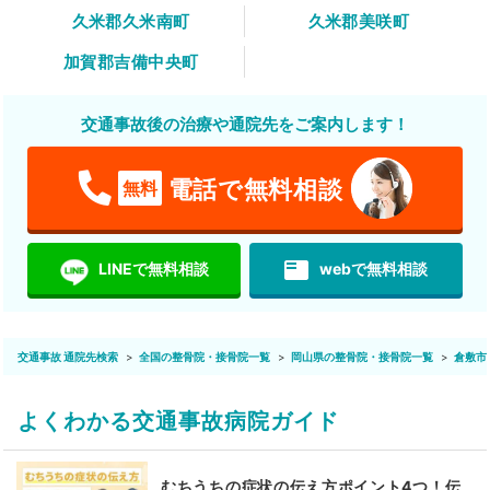
久米郡久米南町
久米郡美咲町
加賀郡吉備中央町
交通事故後の治療や通院先をご案内します！
電話で無料相談
無料
featured_play_list
LINEで無料相談
webで無料相談
交通事故 通院先検索
全国の整骨院・接骨院一覧
岡山県の整骨院・接骨院一覧
倉敷市
よくわかる交通事故病院ガイド
むちうちの症状の伝え方ポイント4つ！伝