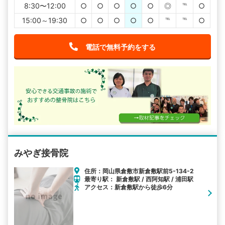
8:30〜12:00
○
○
○
○
○
◎
℡
○
15:00～19:30
○
○
○
○
○
℡
℡
○
電話で無料予約をする
みやぎ接骨院
住所：岡山県倉敷市新倉敷駅前5-134-2
最寄り駅： 新倉敷駅 / 西阿知駅 / 浦田駅
アクセス：新倉敷駅から徒歩6分