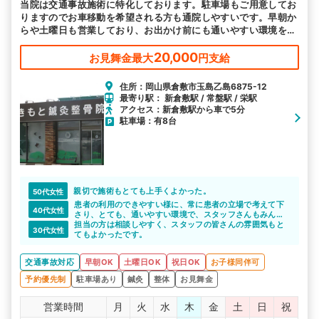
当院は交通事故施術に特化しております。駐車場もご用意してお
りますのでお車移動を希望される方も通院しやすいです。早朝か
らや土曜日も営業しており、お出かけ前にも通いやすい環境を整
えて皆様のお越しをお待ちしております。
20,000
お見舞金最大
円支給
住所：岡山県倉敷市玉島乙島6875-12
最寄り駅： 新倉敷駅 / 常盤駅 / 栄駅
アクセス：新倉敷駅から車で5分
駐車場：有8台
親切で施術もとても上手くよかった。
50代女性
患者の利用のできやすい様に、常に患者の立場で考えて下
40代女性
さり、とても、通いやすい環境で、スタッフさんもみんな
元気で感じ良かったです。
担当の方は相談しやすく、スタッフの皆さんの雰囲気もと
30代女性
てもよかったです。
交通事故対応
早朝OK
土曜日OK
祝日OK
お子様同伴可
予約優先制
駐車場あり
鍼灸
整体
お見舞金
営業時間
月
火
水
木
金
土
日
祝