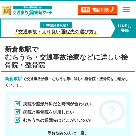
menu
電話相談
無料
LINE登録者限定！
LINEに
登録
「交通事故：より良い通院先の選び方」
新倉敷駅で
むちうち・交通事故治療などに詳しい接
骨院・整骨院
新倉敷駅
で交通事故治療・むちうち等に詳しい整骨院・接骨院をご紹介し
ています。
病院や整形外科だと時間が合わない
病院と整骨院を併用したい
むちうちの通院先はどこがいいのか
等お悩みの方は一度、