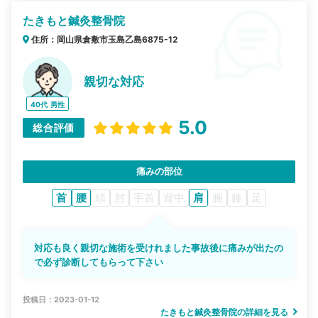
たきもと鍼灸整骨院
住所：岡山県倉敷市玉島乙島6875-12
親切な対応
40代
男性
5.0
総合評価
痛みの部位
首
腰
頭
肘
手首
背中
肩
腕
膝
足
対応も良く親切な施術を受けれました事故後に痛みが出たの
で必ず診断してもらって下さい
投稿日：2023-01-12
たきもと鍼灸整骨院の詳細を見る