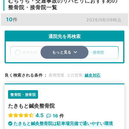
むちうち・交通事故のリハビリにおすすめの
整骨院・接骨院一覧
10
件
2026/08/06時点
通院先を再検索
整形外科
整骨院・接骨院
もっと見る
エリア
岡山県
倉敷市
良く検索される条件
：
夜間営業
土日営業
鍼灸対応
検索する
整骨院・接骨院
詳細条件で絞り込む
たきもと鍼灸整骨院
その他の検索方法
4.5
16
件
駅から探す
院名から探す
たきもと鍼灸整骨院は駐車場完備で通いやすい環境