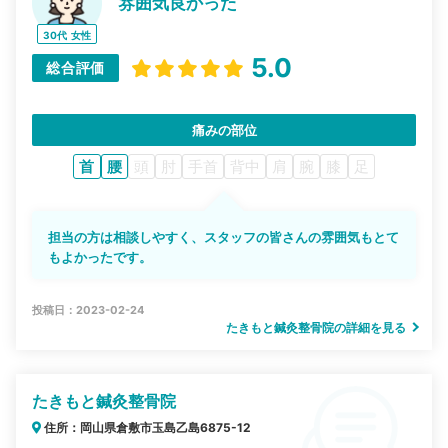
雰囲気良かった
30代
女性
5.0
総合評価
痛みの部位
首
腰
頭
肘
手首
背中
肩
腕
膝
足
担当の方は相談しやすく、スタッフの皆さんの雰囲気もとて
もよかったです。
投稿日：2023-02-24
たきもと鍼灸整骨院の詳細を見る
たきもと鍼灸整骨院
住所：岡山県倉敷市玉島乙島6875-12