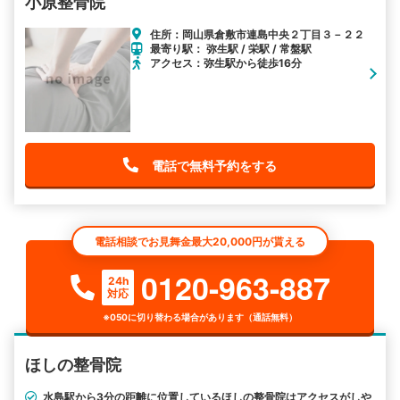
小原整骨院
住所：岡山県倉敷市連島中央２丁目３－２２
最寄り駅： 弥生駅 / 栄駅 / 常盤駅
アクセス：弥生駅から徒歩16分
電話で無料予約をする
電話相談でお見舞金最大20,000円が貰える
0120-963-887
24h
対応
※050に切り替わる場合があります（通話無料）
ほしの整骨院
水島駅から3分の距離に位置しているほしの整骨院はアクセスがしや