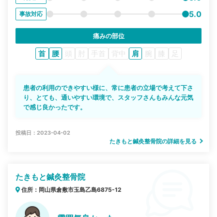
5.0
事故対応
痛みの部位
首
腰
頭
肘
手首
背中
肩
腕
膝
足
患者の利用のできやすい様に、常に患者の立場で考えて下さ
り、とても、通いやすい環境で、スタッフさんもみんな元気
で感じ良かったです。
投稿日：2023-04-02
たきもと鍼灸整骨院の詳細を見る
たきもと鍼灸整骨院
住所：岡山県倉敷市玉島乙島6875-12