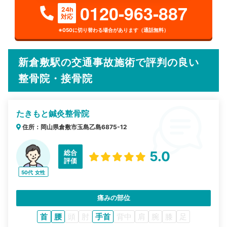
0120-963-887
24h
対応
※050に切り替わる場合があります（通話無料）
新倉敷駅の交通事故施術で評判の良い
整骨院・接骨院
たきもと鍼灸整骨院
住所：岡山県倉敷市玉島乙島6875-12
総合
5.0
評価
50代
女性
痛みの部位
首
腰
頭
肘
手首
背中
肩
腕
膝
足