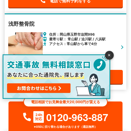
電話で無料予約をする
浅野整骨院
住所：岡山県玉野市迫間996
最寄り駅： 常山駅 / 迫川駅 / 八浜駅
アクセス：常山駅から車で4分
×
電話で無料予約をする
電話相談でお見舞金最大20,000円が貰える
0120-963-887
24h
対応
※050に切り替わる場合があります（通話無料）