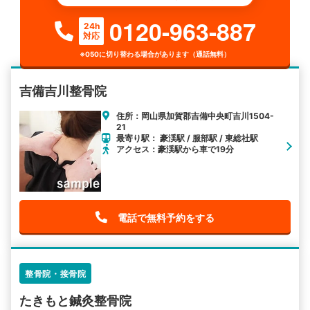
0120-963-887
24h
対応
※050に切り替わる場合があります（通話無料）
吉備吉川整骨院
住所：岡山県加賀郡吉備中央町吉川1504-
21
最寄り駅： 豪渓駅 / 服部駅 / 東総社駅
アクセス：豪渓駅から車で19分
電話で無料予約をする
整骨院・接骨院
たきもと鍼灸整骨院