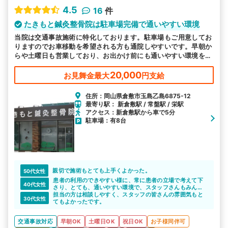
4.5
16
件
たきもと鍼灸整骨院は駐車場完備で通いやすい環境
当院は交通事故施術に特化しております。駐車場もご用意してお
りますのでお車移動を希望される方も通院しやすいです。早朝か
らや土曜日も営業しており、お出かけ前にも通いやすい環境を整
えて皆様のお越しをお待ちしております。
20,000
お見舞金最大
円支給
住所：岡山県倉敷市玉島乙島6875-12
最寄り駅： 新倉敷駅 / 常盤駅 / 栄駅
アクセス：新倉敷駅から車で5分
駐車場：有8台
親切で施術もとても上手くよかった。
50代女性
患者の利用のできやすい様に、常に患者の立場で考えて下
40代女性
さり、とても、通いやすい環境で、スタッフさんもみんな
元気で感じ良かったです。
担当の方は相談しやすく、スタッフの皆さんの雰囲気もと
30代女性
てもよかったです。
交通事故対応
早朝OK
土曜日OK
祝日OK
お子様同伴可