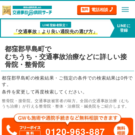
menu
電話相談
無料
LINE登録者限定！
LINEに
登録
「交通事故：より良い通院先の選び方」
都窪郡早島町で
むちうち・交通事故治療などに詳しい接
骨院・整骨院
都窪郡早島町の検索結果・ご指定の条件での検索結果は0件で
す。
条件を変更して再度検索してください。
整骨院・接骨院。交通事故被害者の味方。全国の交通事故治療（むち
うち治療）が行える整骨院・整体・治療院・鍼灸院をご紹介します。
0120-963-887