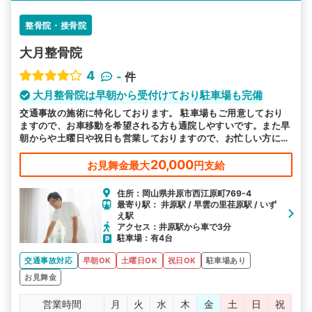
整骨院・接骨院
大月整骨院
4
-
件
大月整骨院は早朝から受付けており駐車場も完備
交通事故の施術に特化しております。 駐車場もご用意しており
ますので、お車移動を希望される方も通院しやすいです。また早
朝からや土曜日や祝日も営業しておりますので、お忙しい方にも
通いやすい環境を整えております。皆様のお越しをお待ちしてお
ります。
20,000
お見舞金最大
円支給
住所：岡山県井原市西江原町769-4
最寄り駅： 井原駅 / 早雲の里荏原駅 / いず
え駅
アクセス：井原駅から車で3分
駐車場：有4台
交通事故対応
早朝OK
土曜日OK
祝日OK
駐車場あり
お見舞金
営業時間
月
火
水
木
金
土
日
祝