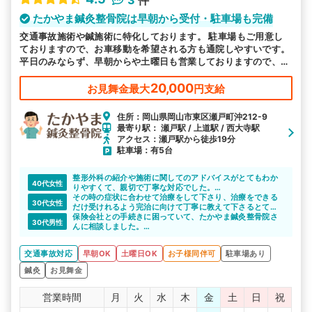
3
件
たかやま鍼灸整骨院は早朝から受付・駐車場も完備
交通事故施術や鍼施術に特化しております。 駐車場もご用意し
ておりますので、お車移動を希望される方も通院しやすいです。
平日のみならず、早朝からや土曜日も営業しておりますので、お
忙しい方にも通いやすい環境を整えております。
20,000
お見舞金最大
円支給
住所：岡山県岡山市東区瀬戸町沖212-9
最寄り駅： 瀬戸駅 / 上道駅 / 西大寺駅
アクセス：瀬戸駅から徒歩19分
駐車場：有5台
整形外科の紹介や施術に関してのアドバイスがとてもわか
40代女性
りやすくて、親切で丁寧な対応でした。
施術もとても効果があり、事故での通院は終了してしまい
その時の症状に合わせて治療をして下さり、治療をできる
30代女性
ましたが、家族や友達に紹介したい整骨院でした。
だけ受けれるよう完治に向けて丁寧に教えて下さるとても
いい整骨院さんです。
保険会社との手続きに困っていて、たかやま鍼灸整骨院さ
30代男性
んに相談しました。
先生は交通事故に詳しく、保険会社との交渉も間に入って
しっかりサポートしていただきました。
交通事故対応
早朝OK
土曜日OK
お子様同伴可
駐車場あり
鍼灸
お見舞金
営業時間
月
火
水
木
金
土
日
祝