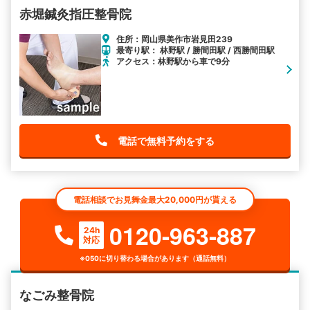
赤堀鍼灸指圧整骨院
住所：岡山県美作市岩見田239
最寄り駅： 林野駅 / 勝間田駅 / 西勝間田駅
アクセス：林野駅から車で9分
電話で無料予約をする
電話相談でお見舞金最大20,000円が貰える
0120-963-887
24h
対応
※050に切り替わる場合があります（通話無料）
なごみ整骨院