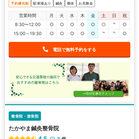
予約優先制
駐車場あり
鍼灸
整体
お見舞金
営業時間
月
火
水
木
金
土
日
祝
8:30〜12:00
○
○
○
○
○
◎
℡
○
15:00～19:30
○
○
○
○
○
℡
℡
○
電話で無料予約をする
整骨院・接骨院
たかやま鍼灸整骨院
4.5