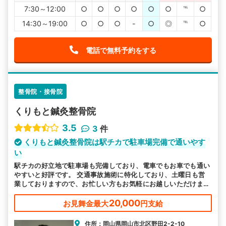
7:30～12:00
○
○
○
○
○
○
℡
○
14:30～19:00
○
○
○
-
○
◎
℡
○
電話で無料予約をする
整骨院・接骨院
くりもと鍼灸整骨院
3.5
3
件
くりもと鍼灸整骨院は駅チカで駐車場完備で通いやす
い
駅チカの好立地で駐車場も完備しており、電車でもお車でも通い
やすいと好評です。 交通事故施術に特化しており、土曜日も営
業しておりますので、お忙しい方もお気軽にお越しいただけま
す。
20,000
お見舞金最大
円支給
住所：岡山県岡山市北区野田2-2-10