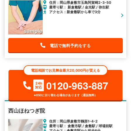
住所：岡山県倉敷市玉島阿賀崎2-3-50
最寄り駅： 新倉敷駅 / 金光駅 / 弥生駅
アクセス：新倉敷駅から車で3分
電話で無料予約をする
電話相談でお見舞金最大20,000円が貰える
0120-963-887
24h
対応
※050に切り替わる場合があります（通話無料）
西山ほねつぎ院
住所：岡山県倉敷市鶴形1-4-2
最寄り駅： 倉敷市駅 / 倉敷駅 / 球場前駅
アクセス：倉敷市駅から徒歩6分