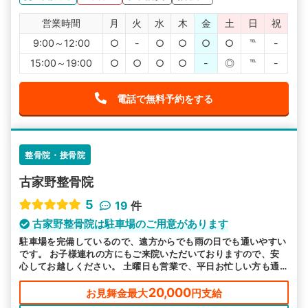
営業時間
月
火
水
木
金
土
日
祝
9:00～12:00
○
-
○
○
○
○
℡
-
15:00～19:00
○
○
○
○
-
◎
℡
-
電話で無料予約をする
整骨院・接骨院
古家野整骨院
5
19
件
古家野整骨院は駐車場のご用意があります
駐車場を完備しているので、遠方からでも雨の日でも通いやすい
です。 お子様連れの方にもご来院いただいておりますので、安
心してお越しください。 土曜日も営業で、平日お忙しい方も通
いやすい環境をご用意しています。
20,000
お見舞金最大
円支給