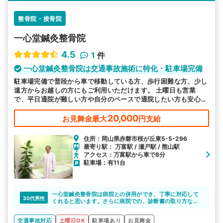
整骨院・接骨院
一心堂鍼灸整骨院
4.5
1
件
一心堂鍼灸整骨院は交通事故施術に特化・駐車場完備
駐車場完備で普段から車で移動している方、歩行困難な方、少し
遠方からお越しの方にもご利用いただけます。 土曜日も営業
で、平日通院が難しい方や自分のペースで通院したい方も安心で
す。 むち打ち等、交通事故後の各症状に対応しております。
20,000
お見舞金最大
円支給
住所：岡山県赤磐市桜が丘東5-5-296
最寄り駅： 万富駅 / 瀬戸駅 / 熊山駅
アクセス：万富駅から車で8分
駐車場：有11台
一心堂鍼灸整骨院は病院との併用ができ、丁寧に対応して
30代男性
くれると思います。さらに病院での、診断書の取り方など
も教えてくれると思います。
交通事故対応
土曜日OK
駐車場あり
お見舞金