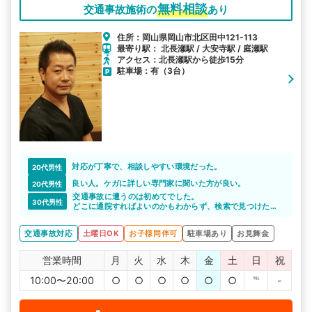
無料相談
交通事故施術の
あり
住所：岡山県岡山市北区田中121-113
最寄り駅： 北長瀬駅 / 大安寺駅 / 庭瀬駅
アクセス：北長瀬駅から徒歩15分
駐車場：有（3台）
対応が丁寧で、相談しやすい環境だった。
20代男性
良い人。ケガに詳しい専門家に聞いた方が良い。
20代男性
交通事故に遭うのは初めてでした。
30代男性
どこに通院すればよいのかもわからず、検索で見つけたこ
のサイトで相談させてもらいました。
整骨院に通院するメリットも教えてもらえて、通いやすい
交通事故対応
土曜日OK
お子様同伴可
駐車場あり
お見舞金
整骨院に通院できたので助かりました。
営業時間
月
火
水
木
金
土
日
祝
10:00〜20:00
○
○
○
○
○
○
℡
-