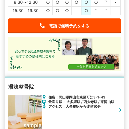
8:30〜12:30
○
○
○
○
○
○
℡
-
15:30～19:30
○
○
○
-
○
℡
℡
-
電話で無料予約をする
湯浅整骨院
住所：岡山県岡山市東区可知3-1-43
最寄り駅： 大多羅駅 / 西大寺駅 / 東岡山駅
アクセス：大多羅駅から徒歩10分