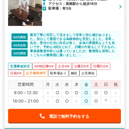
アクセス：高島駅から徒歩16分
駐車場：有3台
親切丁寧に対応して頂きまして非常に安心感がありまし
60代男性
た。安心して通院できる為精神的な安定しました。非常に
良い整骨院に出会う事ができて感謝しております。
先生、受付の方共に対応が良く、全体の雰囲気もとても良
40代女性
いです。予約も3回分とれて、日曜の午前もして下さるの
で、とても時間もとりやすいです。
事故後整形外科には通っていましたが、整骨院も併用した
30代男性
くこちらの整骨院に通いました。
自宅近くだったので通いやすかったですし、平日の夜や週
末も行くことができました。
交通事故対応
20時以降OK
土日OK
土曜日OK
日曜日OK
日祝OK
お子様同伴可
駐車場あり
鍼灸
お見舞金
営業時間
月
火
水
木
金
土
日
祝
9:00～12:30
-
○
○
○
○
○
○
-
16:00～21:00
-
○
○
-
○
○
℡
-
電話で無料予約をする