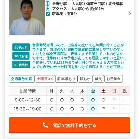
最寄り駅： 大元駅 / 備前三門駅 / 北長瀬駅
アクセス：大元駅から徒歩11分
駐車場：有5台
営業時間が長いので、ご自身の空いてる時間に行くことが
40代女性
できます。無理のない範囲で継続的に通院しやすいのでよ
くりもと鍼灸整骨院は、夜遅くまで営業しているのがよい
いですね。先生も親身になって相談に乗ってくれるので、
20代女性
ですね。仕事終わりや予定があっても通院しやすいと思い
不安なことは何でも聞くことができます。
ます。
予約をしていれば21時まで受け付けてもらえるので忙しい
30代男性
人でも自分に合った時間を見つけて通院することが可能で
す。駐車場もあるので車で通院しやすいと思います。
交通事故対応
土曜日OK
駐車場あり
駅ちか
鍼灸
お見舞金
営業時間
月
火
水
木
金
土
日
祝
9:00～12:30
○
○
○
○
○
○
℡
-
15:30～19:00
○
○
○
○
○
℡
℡
-
電話で無料予約をする