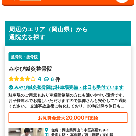
周辺のエリア（岡山県）から
通院先を探す
整骨院・接骨院
みやび鍼灸整骨院
4
6
件
みやび鍼灸整骨院は駐車場完備・休日も受付ています
駐車場のご用意もあり車通院希望の方にも通いやすい環境です。
お子様連れでお越しいただけますので親御さんも安心してご通院
ください。 交通事故施術に特化しており、20時以降や休日も営
業でお忙しい方も通いやすいと好評です。
20,000
お見舞金最大
円支給
住所：岡山県岡山市中区高屋139-1
最寄り駅： 高島駅 / 西川原駅 / 東山駅