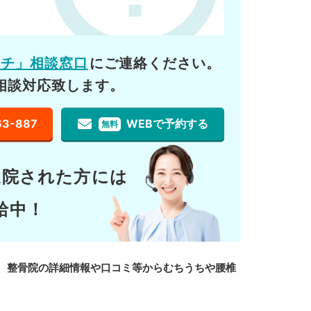
ーチ」相談窓口
にご連絡ください。
相談対応致します。
63-887
WEBで予約する
無料
通院された方には
給中！
、整骨院の詳細情報や口コミ等からむちうちや腰椎