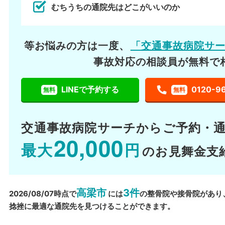
むちうちの通院先はどこがいいのか
等お悩みの方は一度、
「交通事故病院サ
事故対応の相談員が無料で
LINEで予約する
0120-9
無料
無料
交通事故病院サーチから
ご予約・
20,000
最大
円
のお見舞金支
高梁市
3件
2026/08/07時点で
には
の整骨院や接骨院があり
捻挫に最適な通院先を見つけることができます。