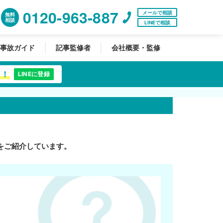
0120-963-887
メールで相談
無料
相談
LINEで相談
事故ガイド
記事監修者
会社概要・監修
中！
LINEに登録
をご紹介しています。