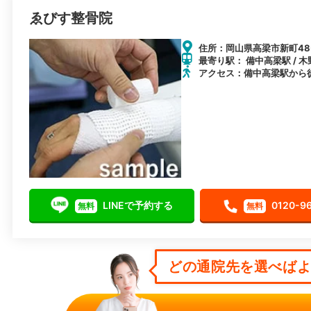
ゑびす整骨院
住所：岡山県高梁市新町48-
最寄り駅： 備中高梁駅 / 木
アクセス：備中高梁駅から徒
LINEで予約する
0120-9
無料
無料
どの通院先を選べばよい