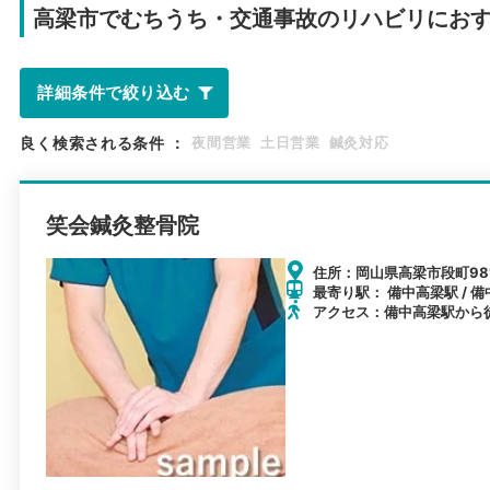
高梁市で
むちうち・交通事故のリハビリにお
詳細条件で絞り込む
良く検索される条件
：
夜間営業
土日営業
鍼灸対応
笑会鍼灸整骨院
住所：岡山県高梁市段町98
最寄り駅： 備中高梁駅 / 備
アクセス：備中高梁駅から徒