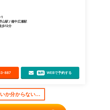
1
野山駅 / 備中広瀬駅
歩12分
63-887
WEBで予約する
無料
か分からない...