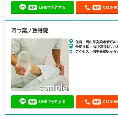
LINEで予約する
0120-9
無料
無料
四つ葉ノ整骨院
住所：岡山県高梁市新町48-
最寄り駅： 備中高梁駅 / 木
アクセス：備中高梁駅から徒
LINEで予約する
0120-9
無料
無料