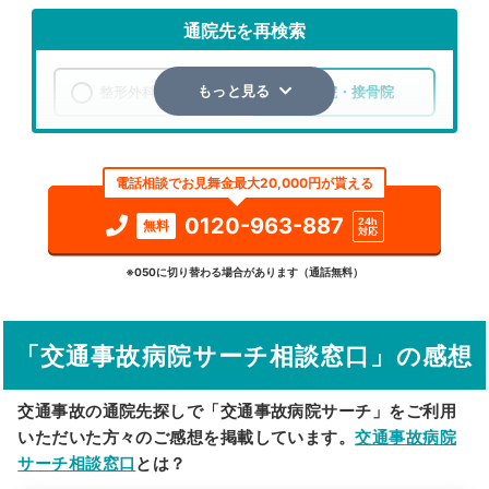
通院先を再検索
整形外科
整骨院・接骨院
もっと見る
エリア
岡山県
岡山市北区
電話相談でお見舞金最大20,000円が貰える
検索する
0120-963-887
24h
無料
対応
詳細条件で絞り込む
※050に切り替わる場合があります（通話無料）
その他の検索方法
「交通事故病院サーチ相談窓口」の感想
駅から探す
院名から探す
交通事故の通院先探しで「交通事故病院サーチ」をご利用
いただいた方々のご感想を掲載しています。
交通事故病院
サーチ相談窓口
とは？