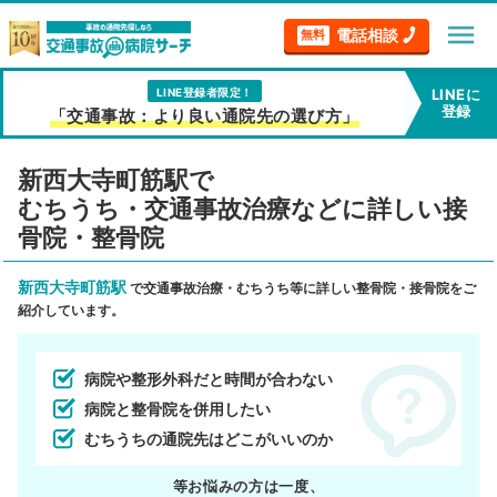
menu
電話相談
無料
LINE登録者限定！
LINEに
登録
「交通事故：より良い通院先の選び方」
新西大寺町筋駅で
むちうち・交通事故治療などに詳しい接
骨院・整骨院
新西大寺町筋駅
で交通事故治療・むちうち等に詳しい整骨院・接骨院をご
紹介しています。
病院や整形外科だと時間が合わない
病院と整骨院を併用したい
むちうちの通院先はどこがいいのか
等お悩みの方は一度、