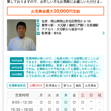
業しておりますので、お忙しい方もお気軽にお越しいただけま
す。
20,000
お見舞金最大
円支給
住所：岡山県岡山市北区野田2-2-10
最寄り駅： 大元駅 / 備前三門駅 / 北長瀬駅
アクセス：大元駅から徒歩11分
駐車場：有5台
営業時間が長いので、ご自身の空いてる時間に行くことが
40代女性
できます。無理のない範囲で継続的に通院しやすいのでよ
くりもと鍼灸整骨院は、夜遅くまで営業しているのがよい
いですね。先生も親身になって相談に乗ってくれるので、
20代女性
ですね。仕事終わりや予定があっても通院しやすいと思い
不安なことは何でも聞くことができます。
ます。
予約をしていれば21時まで受け付けてもらえるので忙しい
30代男性
人でも自分に合った時間を見つけて通院することが可能で
す。駐車場もあるので車で通院しやすいと思います。
交通事故対応
土曜日OK
駐車場あり
駅ちか
鍼灸
お見舞金
営業時間
月
火
水
木
金
土
日
祝
9:00～12:30
○
○
○
○
○
○
℡
-
15:30～19:00
○
○
○
○
○
℡
℡
-