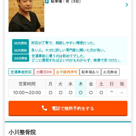
駐車場：有（3台）
対応が丁寧で、相談しやすい環境だった。
20代男性
良い人。ケガに詳しい専門家に聞いた方が良い。
20代男性
交通事故に遭うのは初めてでした。
30代男性
どこに通院すればよいのかもわからず、検索で見つけたこ
のサイトで相談させてもらいました。
整骨院に通院するメリットも教えてもらえて、通いやすい
交通事故対応
土曜日OK
お子様同伴可
駐車場あり
お見舞金
整骨院に通院できたので助かりました。
営業時間
月
火
水
木
金
土
日
祝
10:00〜20:00
○
○
○
○
○
○
℡
-
電話で無料予約をする
小川整骨院