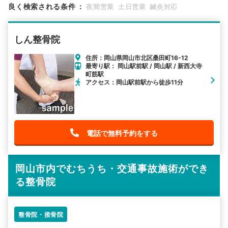
良く検索される条件
：
夜間営業
土日営業
鍼灸対応
検索する
しん整骨院
詳細条件で絞り込む
住所：岡山県岡山市北区桑田町16-12
最寄り駅： 岡山駅前駅 / 岡山駅 / 新西大寺
その他の検索方法
町筋駅
アクセス：岡山駅前駅から徒歩11分
駅から探す
院名から探す
電話で無料予約をする
岡山市内でむちうち・交通事故施術ができ
る整骨院
整骨院・接骨院