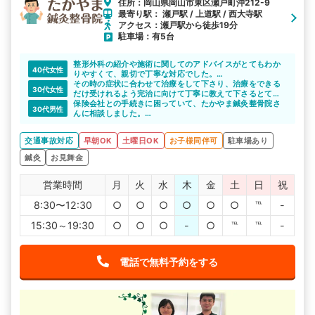
住所：岡山県岡山市東区瀬戸町沖212-9
最寄り駅： 瀬戸駅 / 上道駅 / 西大寺駅
アクセス：瀬戸駅から徒歩19分
駐車場：有5台
整形外科の紹介や施術に関してのアドバイスがとてもわか
40代女性
りやすくて、親切で丁寧な対応でした。
施術もとても効果があり、事故での通院は終了してしまい
その時の症状に合わせて治療をして下さり、治療をできる
30代女性
ましたが、家族や友達に紹介したい整骨院でした。
だけ受けれるよう完治に向けて丁寧に教えて下さるとても
いい整骨院さんです。
保険会社との手続きに困っていて、たかやま鍼灸整骨院さ
30代男性
んに相談しました。
先生は交通事故に詳しく、保険会社との交渉も間に入って
しっかりサポートしていただきました。
交通事故対応
早朝OK
土曜日OK
お子様同伴可
駐車場あり
鍼灸
お見舞金
営業時間
月
火
水
木
金
土
日
祝
8:30〜12:30
○
○
○
○
○
○
℡
-
15:30～19:30
○
○
○
-
○
℡
℡
-
電話で無料予約をする