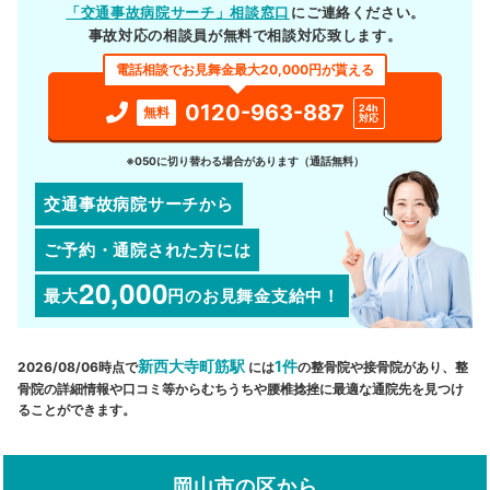
「交通事故病院サーチ」相談窓口
にご連絡ください。
事故対応の相談員が無料で相談対応致します。
電話相談でお見舞金最大20,000円が貰える
0120-963-887
24h
無料
対応
※050に切り替わる場合があります（通話無料）
交通事故病院サーチから
ご予約・通院された方には
20,000
最大
円
のお見舞金支給中！
新西大寺町筋駅
1件
2026/08/06時点で
には
の整骨院や接骨院があり、整
骨院の詳細情報や口コミ等からむちうちや腰椎捻挫に最適な通院先を見つけ
ることができます。
岡山市の区から