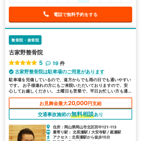
電話で無料予約をする
整骨院・接骨院
古家野整骨院
5
19
件
古家野整骨院は駐車場のご用意があります
駐車場を完備しているので、遠方からでも雨の日でも通いやすい
です。 お子様連れの方にもご来院いただいておりますので、安
心してお越しください。 土曜日も営業で、平日お忙しい方も通
いやすい環境をご用意しています。
20,000
お見舞金最大
円支給
無料相談
交通事故施術の
あり
住所：岡山県岡山市北区田中121-113
最寄り駅： 北長瀬駅 / 大安寺駅 / 庭瀬駅
アクセス：北長瀬駅から徒歩15分