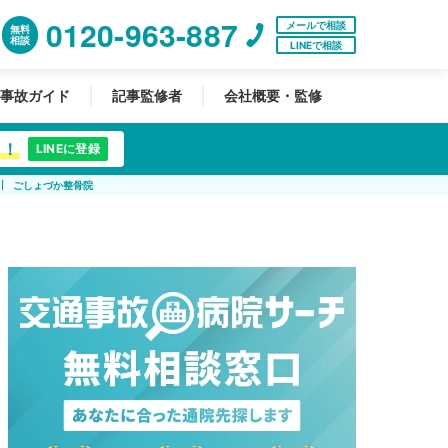
0120-963-887
メールで相談
無料
相談
LINEで相談
事故ガイド
記事監修者
会社概要・監修
中！
LINEに登録
ごしょづか整骨院