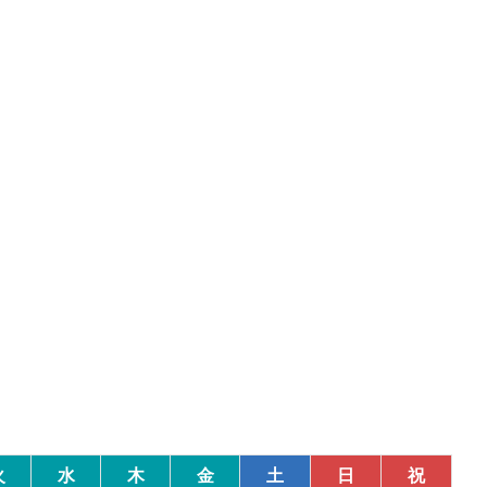
火
水
木
金
土
日
祝