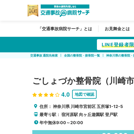
「交通事故病院サーチ」とは
お見舞金とは
LINE登録
交通事故 通院先検索
全国の整骨院・接骨院一覧
神奈川県の整骨院・
ごしょづか整骨院（川崎
4.0
地図で確認
住所：
神奈川県
川崎市宮前区
五所塚1-12-5
最寄り駅：
宿河原駅
向ヶ丘遊園駅
登戸駅
年中無休9:00～20:00