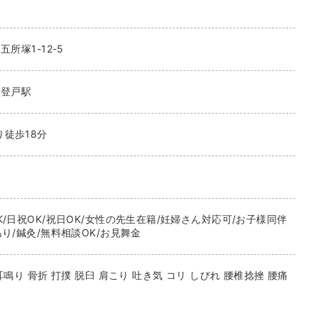
五所塚1-12-5
登戸駅
徒歩18分
/日祝OK/祝日OK/女性の先生在籍/妊婦さん対応可/お子様同伴
り/鍼灸/無料相談OK/お見舞金
耳鳴り 骨折 打撲 脱臼 肩こり 吐き気 コリ しびれ 腰椎捻挫 腰痛