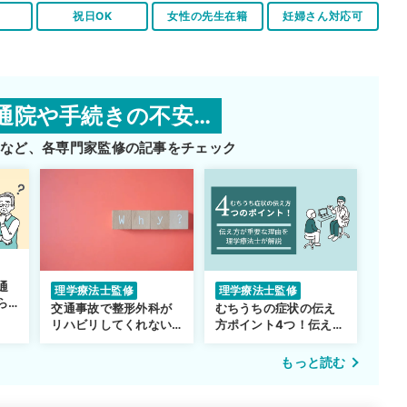
祝日OK
女性の先生在籍
妊婦さん対応可
通院や手続きの不安…
師など、
各専門家監修の記事をチェック
通
理学療法士監修
理学療法士監修
ら
交通事故で整形外科が
むちうちの症状の伝え
リハビリしてくれない…
方ポイント4つ！伝え方
転院するべき？
が重要な理由も解説
もっと読む