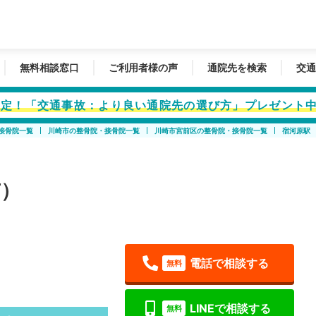
無料相談窓口
ご利用者様の声
通院先を検索
交通
者限定！「交通事故：より良い通院先の選び方」プレゼント
接骨院一覧
川崎市の整骨院・接骨院一覧
川崎市宮前区の整骨院・接骨院一覧
宿河原駅
市）
電話で相談する
無料
LINEで相談する
無料