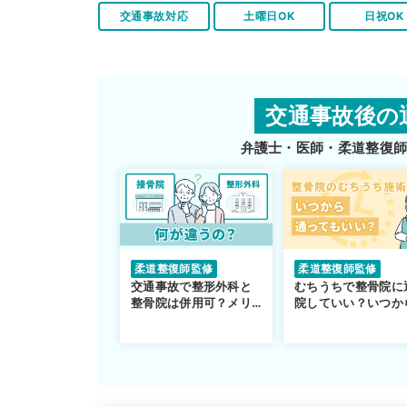
交通事故対応
土曜日OK
日祝OK
交通事故後の
弁護士・医師・柔道整復
柔道整復師監修
柔道整復師監修
交通事故で整形外科と
むちうちで整骨院に
整骨院は併用可？メリ
院していい？いつか
ットや注意点を解説
通えるかや施術も解
説！