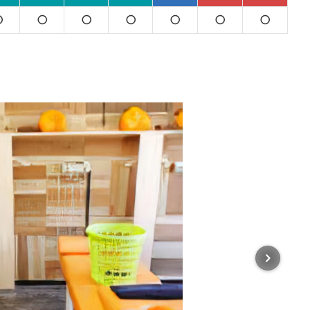
○
○
○
○
○
○
○