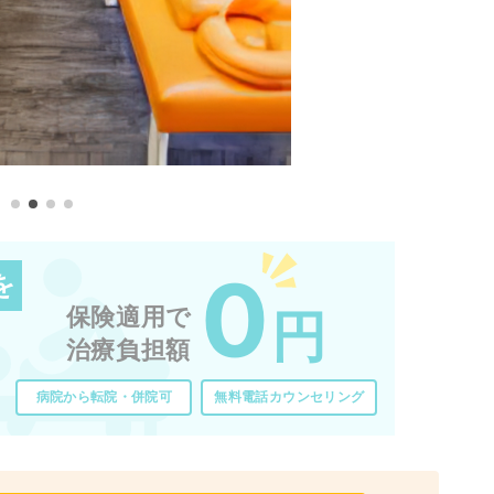
0
を
保険適用で
円
治療負担額
病院から転院・併院可
無料電話カウンセリング