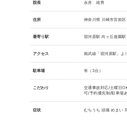
院長
永井 靖男
住所
神奈川県
川崎市宮前区
最寄り駅
宿河原駅
向ヶ丘遊園駅
アクセス
南武線「宿河原駅」より
駐車場
有（3台）
こだわり
交通事故対応/土曜日OK
可/予約優先制/駐車場あ
症状
むちうち 頭痛 めまい 