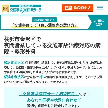
menu
電話相談
無料
LINE登録者限定！
LINEに
登録
「交通事故：より良い通院先の選び方」
横浜市金沢区で
夜間営業している交通事故治療対応の病
院・整形外科
横浜市金沢区
で18時以降も営業している交通事故治療やむちうち改善に対
応している病院・整形外科をご紹介しています。夜通えるので、お忙しい方
や会社帰りや学校帰りに通院したい方にもおすすめです。
横浜市金沢区
9件
には全部で
の整形外科や病院があります。その中から通
いやすく適切な通院先を見つけることができます。
「交通事故病院サーチ相談窓口」
では、
あなたの症状や状況に合わせて
適切な通院先をご紹介しています。