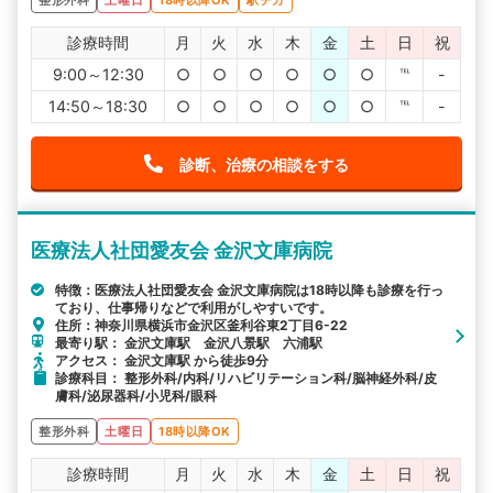
診療時間
月
火
水
木
金
土
日
祝
9:00～12:30
○
○
○
○
○
○
℡
-
14:50～18:30
○
○
○
○
○
○
℡
-
診断、治療の相談をする
医療法人社団愛友会 金沢文庫病院
特徴：医療法人社団愛友会 金沢文庫病院は18時以降も診療を行っ
ており、仕事帰りなどで利用がしやすいです。
住所：神奈川県横浜市金沢区釜利谷東2丁目6-22
最寄り駅： 金沢文庫駅 金沢八景駅 六浦駅
アクセス： 金沢文庫駅 から徒歩9分
診療科目： 整形外科/内科/リハビリテーション科/脳神経外科/皮
膚科/泌尿器科/小児科/眼科
整形外科
土曜日
18時以降OK
診療時間
月
火
水
木
金
土
日
祝