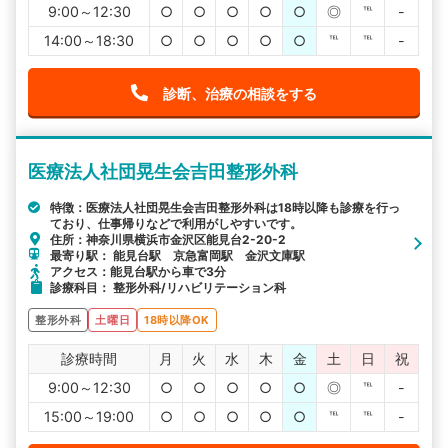
9:00～12:30
○
○
○
○
○
◎
℡
-
14:00～18:30
○
○
○
○
○
℡
℡
-
診断、治療の相談をする
医療法人社団晃生会吉田整形外科
特徴：医療法人社団晃生会吉田整形外科は18時以降も診療を行っ
ており、仕事帰りなどで利用がしやすいです。
住所：神奈川県横浜市金沢区能見台2-20-2
最寄り駅： 能見台駅 京急富岡駅 金沢文庫駅
アクセス：能見台駅から車で3分
診療科目： 整形外科/リハビリテーション科
整形外科
土曜日
18時以降OK
診療時間
月
火
水
木
金
土
日
祝
9:00～12:30
○
○
○
○
○
◎
℡
-
15:00～19:00
○
○
○
○
○
℡
℡
-