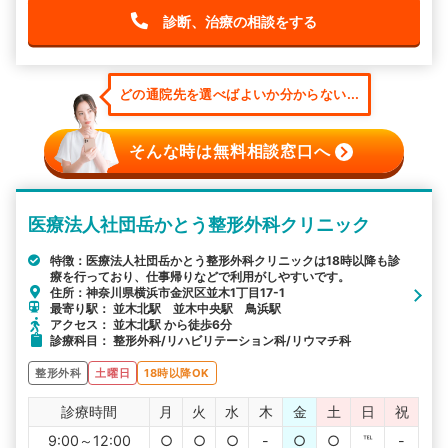
診断、治療の相談をする
どの通院先を選べばよいか分からない...
そんな時は無料相談窓口へ
医療法人社団岳かとう整形外科クリニック
特徴：医療法人社団岳かとう整形外科クリニックは18時以降も診
療を行っており、仕事帰りなどで利用がしやすいです。
住所：神奈川県横浜市金沢区並木1丁目17-1
最寄り駅： 並木北駅 並木中央駅 鳥浜駅
アクセス： 並木北駅 から徒歩6分
診療科目： 整形外科/リハビリテーション科/リウマチ科
整形外科
土曜日
18時以降OK
診療時間
月
火
水
木
金
土
日
祝
9:00～12:00
○
○
○
-
○
○
℡
-