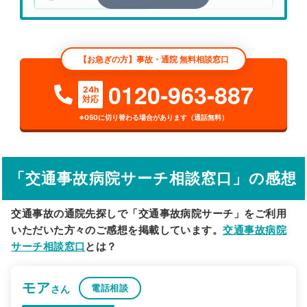
エリア
神奈川県
横浜市金沢区
【お急ぎの方】事故・通院 無料相談窓口
検索する
0120-963-887
24h
対応
詳細条件で絞り込む
※050に切り替わる場合があります（通話無料）
その他の検索方法
駅から探す
院名から探す
「交通事故病院サーチ相談窓口」の感想
交通事故の通院先探しで「交通事故病院サーチ」をご利用
いただいた方々のご感想を掲載しています。
交通事故病院
サーチ相談窓口
とは？
モア
電話相談
さん