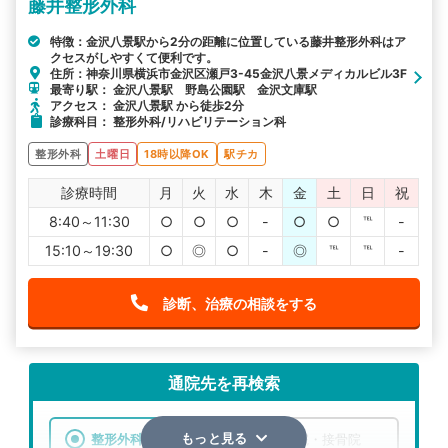
藤井整形外科
特徴：金沢八景駅から2分の距離に位置している藤井整形外科はア
クセスがしやすくて便利です。
住所：神奈川県横浜市金沢区瀬戸3-45金沢八景メディカルビル3F
最寄り駅： 金沢八景駅 野島公園駅 金沢文庫駅
アクセス： 金沢八景駅 から徒歩2分
診療科目： 整形外科/リハビリテーション科
整形外科
土曜日
18時以降OK
駅チカ
診療時間
月
火
水
木
金
土
日
祝
8:40～11:30
○
○
○
-
○
○
℡
-
15:10～19:30
○
◎
○
-
◎
℡
℡
-
診断、治療の相談をする
通院先を再検索
整形外科
整骨院・接骨院
もっと見る