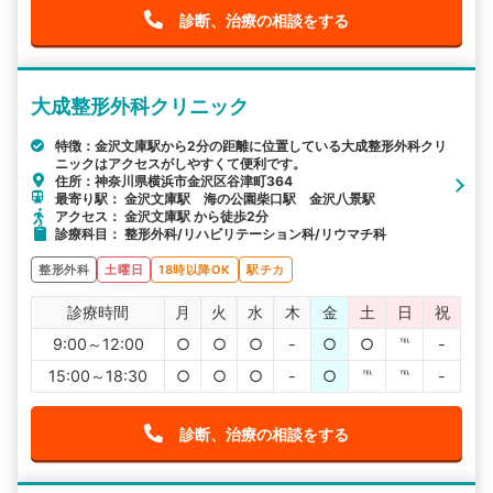
診断、治療の相談をする
大成整形外科クリニック
特徴：金沢文庫駅から2分の距離に位置している大成整形外科クリ
ニックはアクセスがしやすくて便利です。
住所：神奈川県横浜市金沢区谷津町364
最寄り駅： 金沢文庫駅 海の公園柴口駅 金沢八景駅
アクセス： 金沢文庫駅 から徒歩2分
診療科目： 整形外科/リハビリテーション科/リウマチ科
整形外科
土曜日
18時以降OK
駅チカ
診療時間
月
火
水
木
金
土
日
祝
9:00～12:00
○
○
○
-
○
○
℡
-
15:00～18:30
○
○
○
-
○
℡
℡
-
診断、治療の相談をする