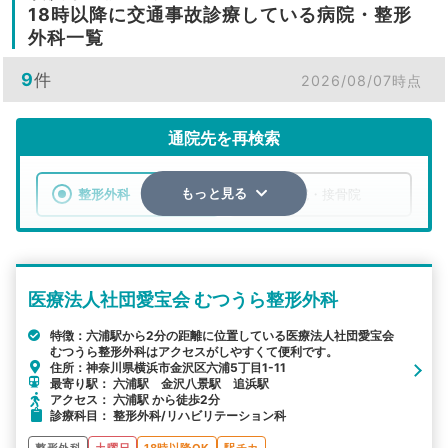
18時以降に交通事故診療している病院・整形
外科一覧
9
件
2026/08/07時点
通院先を再検索
整形外科
整骨院・接骨院
もっと見る
エリア
神奈川県
横浜市金沢区
医療法人社団愛宝会 むつうら整形外科
検索する
特徴：六浦駅から2分の距離に位置している医療法人社団愛宝会
むつうら整形外科はアクセスがしやすくて便利です。
詳細条件で絞り込む
住所：神奈川県横浜市金沢区六浦5丁目1-11
最寄り駅： 六浦駅 金沢八景駅 追浜駅
その他の検索方法
アクセス： 六浦駅 から徒歩2分
診療科目： 整形外科/リハビリテーション科
駅から探す
院名から探す
整形外科
土曜日
18時以降OK
駅チカ