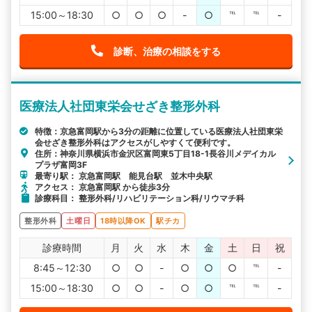
15:00～18:30
○
○
○
-
○
℡
℡
-
診断、治療の相談をする
医療法人社団東栄会せざき整形外科
特徴：京急富岡駅から3分の距離に位置している医療法人社団東栄
会せざき整形外科はアクセスがしやすくて便利です。
住所：神奈川県横浜市金沢区富岡東5丁目18-1長谷川メデイカル
プラザ富岡3F
最寄り駅： 京急富岡駅 能見台駅 並木中央駅
アクセス： 京急富岡駅 から徒歩3分
診療科目： 整形外科/リハビリテーション科/リウマチ科
整形外科
土曜日
18時以降OK
駅チカ
診療時間
月
火
水
木
金
土
日
祝
8:45～12:30
○
○
-
○
○
○
℡
-
15:00～18:30
○
○
-
○
○
℡
℡
-