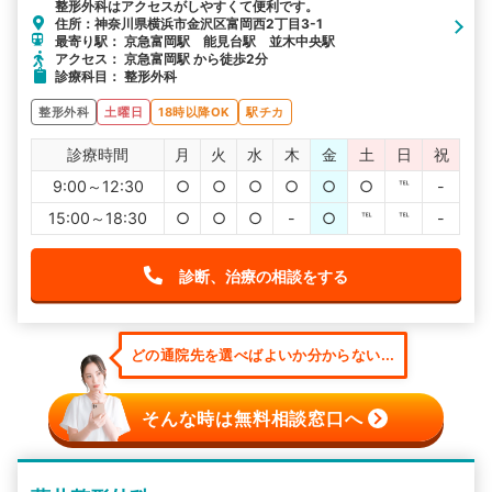
整形外科はアクセスがしやすくて便利です。
住所：神奈川県横浜市金沢区富岡西2丁目3-1
最寄り駅： 京急富岡駅 能見台駅 並木中央駅
アクセス： 京急富岡駅 から徒歩2分
診療科目： 整形外科
整形外科
土曜日
18時以降OK
駅チカ
診療時間
月
火
水
木
金
土
日
祝
9:00～12:30
○
○
○
○
○
○
℡
-
15:00～18:30
○
○
○
-
○
℡
℡
-
診断、治療の相談をする
どの通院先を選べばよいか分からない...
そんな時は無料相談窓口へ