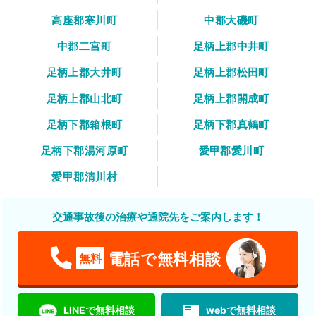
高座郡寒川町
中郡大磯町
中郡二宮町
足柄上郡中井町
足柄上郡大井町
足柄上郡松田町
足柄上郡山北町
足柄上郡開成町
足柄下郡箱根町
足柄下郡真鶴町
足柄下郡湯河原町
愛甲郡愛川町
愛甲郡清川村
交通事故後の治療や通院先をご案内します！
電話で無料相談
無料
featured_play_list
LINEで無料相談
webで無料相談