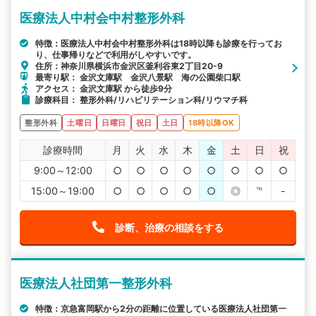
医療法人中村会中村整形外科
特徴：医療法人中村会中村整形外科は18時以降も診療を行ってお
り、仕事帰りなどで利用がしやすいです。
住所：神奈川県横浜市金沢区釜利谷東2丁目20-9
最寄り駅： 金沢文庫駅 金沢八景駅 海の公園柴口駅
アクセス： 金沢文庫駅 から徒歩9分
診療科目： 整形外科/リハビリテーション科/リウマチ科
整形外科
土曜日
日曜日
祝日
土日
18時以降OK
診療時間
月
火
水
木
金
土
日
祝
9:00～12:00
○
○
○
○
○
○
○
○
15:00～19:00
○
○
○
○
○
◎
℡
-
診断、治療の相談をする
医療法人社団第一整形外科
特徴：京急富岡駅から2分の距離に位置している医療法人社団第一