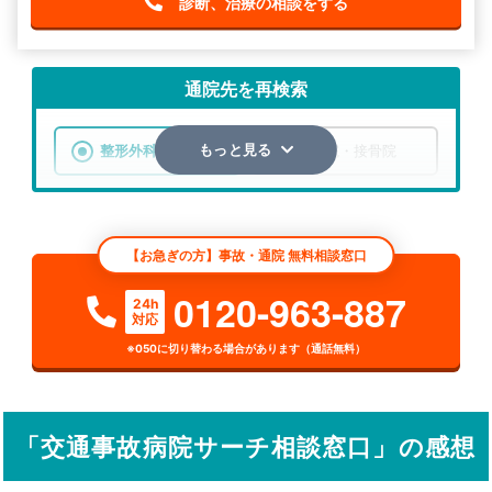
診断、治療の相談をする
通院先を再検索
整形外科
整骨院・接骨院
もっと見る
エリア
神奈川県
横浜市瀬谷区
【お急ぎの方】事故・通院 無料相談窓口
検索する
0120-963-887
24h
対応
詳細条件で絞り込む
※050に切り替わる場合があります（通話無料）
その他の検索方法
駅から探す
院名から探す
「交通事故病院サーチ相談窓口」の感想