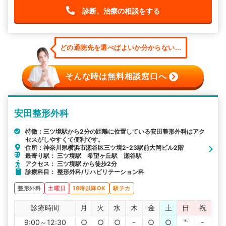
診断、治療の相談をする
どの通院先を選べばよいか分からない...
そんな時は無料相談窓口へ
安田整形外科
特徴：三ツ境駅から2分の距離に位置している安田整形外科はアク
セスがしやすくて便利です。
住所：神奈川県横浜市瀬谷区三ツ境2-23駅前大岡ビル2階
最寄り駅： 三ツ境駅 希望ヶ丘駅 瀬谷駅
アクセス： 三ツ境駅 から徒歩2分
診療科目： 整形外科/リハビリテーション科
整形外科
土曜日
18時以降OK
駅チカ
診療時間
月
火
水
木
金
土
日
祝
9:00～12:30
○
○
○
-
○
○
℡
-