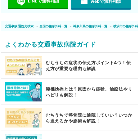
featured_play_list
LINEで無料相談
webで無料相談
交通事故 通院先検索
全国の整形外科一覧
神奈川県の整形外科一覧
横浜市の整形外科
よくわかる交通事故病院ガイド
むちうちの症状の伝え方ポイント4つ！伝
え方が重要な理由も解説
腰椎捻挫とは？原因から症状、治療法やリ
ハビリも解説！
むちうちで整骨院に通院していい？いつか
ら通えるかや施術も解説！