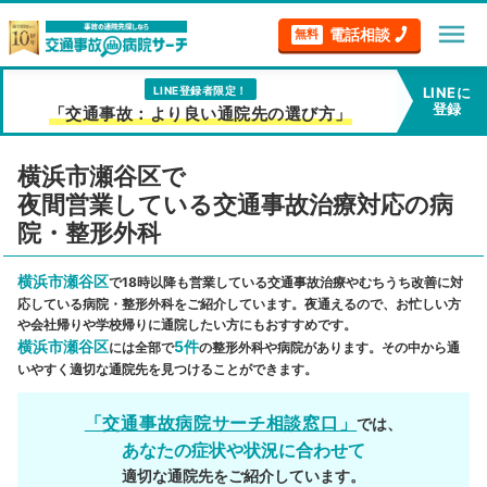
menu
電話相談
無料
LINE登録者限定！
LINEに
登録
「交通事故：より良い通院先の選び方」
横浜市瀬谷区で
夜間営業している交通事故治療対応の病
院・整形外科
横浜市瀬谷区
で18時以降も営業している交通事故治療やむちうち改善に対
応している病院・整形外科をご紹介しています。夜通えるので、お忙しい方
や会社帰りや学校帰りに通院したい方にもおすすめです。
横浜市瀬谷区
5件
には全部で
の整形外科や病院があります。その中から通
いやすく適切な通院先を見つけることができます。
「交通事故病院サーチ相談窓口」
では、
あなたの症状や状況に合わせて
適切な通院先をご紹介しています。