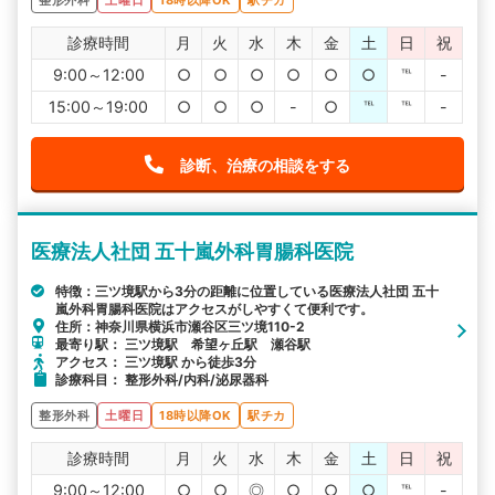
診療時間
月
火
水
木
金
土
日
祝
9:00～12:00
○
○
○
○
○
○
℡
-
15:00～19:00
○
○
○
-
○
℡
℡
-
診断、治療の相談をする
医療法人社団 五十嵐外科胃腸科医院
特徴：三ツ境駅から3分の距離に位置している医療法人社団 五十
嵐外科胃腸科医院はアクセスがしやすくて便利です。
住所：神奈川県横浜市瀬谷区三ツ境110-2
最寄り駅： 三ツ境駅 希望ヶ丘駅 瀬谷駅
アクセス： 三ツ境駅 から徒歩3分
診療科目： 整形外科/内科/泌尿器科
整形外科
土曜日
18時以降OK
駅チカ
診療時間
月
火
水
木
金
土
日
祝
9:00～12:00
○
○
◎
○
○
○
℡
-