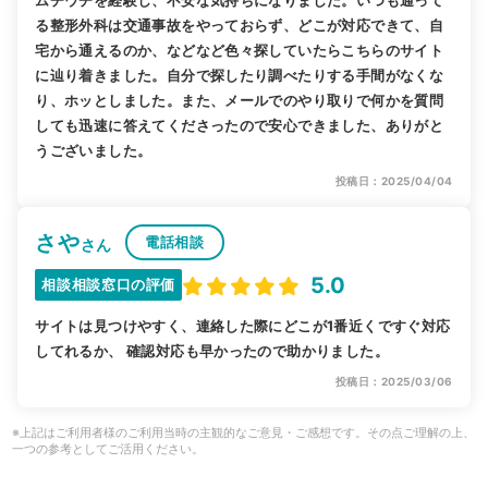
ムチウチを経験し、不安な気持ちになりました。いつも通って
る整形外科は交通事故をやっておらず、どこが対応できて、自
宅から通えるのか、などなど色々探していたらこちらのサイト
に辿り着きました。自分で探したり調べたりする手間がなくな
り、ホッとしました。また、メールでのやり取りで何かを質問
しても迅速に答えてくださったので安心できました、ありがと
うございました。
投稿日：2025/04/04
さや
電話相談
さん
5.0
相談相談窓口の評価
サイトは見つけやすく、連絡した際にどこが1番近くですぐ対応
してれるか、 確認対応も早かったので助かりました。
投稿日：2025/03/06
※上記はご利用者様のご利用当時の主観的なご意見・ご感想です。その点ご理解の上、
一つの参考としてご活用ください。