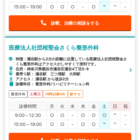
15:00～19:00
○
○
○
-
○
℡
℡
-
診断、治療の相談をする
医療法人社団桜聖会さくら整形外科
特徴：瀬谷駅から2分の距離に位置している医療法人社団桜聖会さ
くら整形外科はアクセスがしやすくて便利です。
住所：神奈川県横浜市瀬谷区瀬谷4丁目5-9
最寄り駅： 瀬谷駅 三ツ境駅 大和駅
アクセス： 瀬谷駅 から徒歩2分
診療科目： 整形外科/リハビリテーション科
整形外科
土曜日
18時以降OK
駅チカ
診療時間
月
火
水
木
金
土
日
祝
9:00～12:30
○
○
-
○
○
◎
℡
-
15:00～19:00
○
○
-
○
○
℡
℡
-