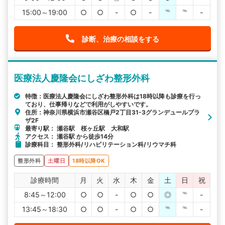
15:00～19:00
○
○
-
○
-
℡
℡
-
診断、治療の相談をする
医療法人慶隆会にしざわ整形外科
特徴：医療法人慶隆会にしざわ整形外科は18時以降も診療を行っ
ており、仕事帰りなどで利用がしやすいです。
住所：神奈川県横浜市瀬谷区橋戸2丁目31-3グランデュールプラ
ザ2F
最寄り駅： 瀬谷駅 桜ヶ丘駅 大和駅
アクセス： 瀬谷駅 から徒歩14分
診療科目： 整形外科/リハビリテーション科/リウマチ科
整形外科
土曜日
18時以降OK
診療時間
月
火
水
木
金
土
日
祝
8:45～12:00
○
○
-
○
○
◎
℡
-
13:45～18:30
○
○
-
○
○
℡
℡
-