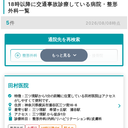
18時以降に交通事故診療している病院・整形
外科一覧
5
件
2026/08/08時点
通院先を再検索
整形外科
整骨院・接骨院
もっと見る
エリア
神奈川県
横浜市瀬谷区
田村医院
検索する
特徴：三ツ境駅から1分の距離に位置している田村医院はアクセス
がしやすくて便利です。
詳細条件で絞り込む
住所：神奈川県横浜市瀬谷区三ツ境16-6
最寄り駅： 三ツ境駅 希望ヶ丘駅 瀬谷駅
その他の検索方法
アクセス： 三ツ境駅 から徒歩1分
診療科目： 整形外科/内科/リハビリテーション科/皮膚科
駅から探す
院名から探す
整形外科
土曜日
18時以降OK
駅チカ