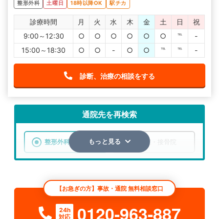
整形外科
土曜日
18時以降OK
駅チカ
診療時間
月
火
水
木
金
土
日
祝
9:00～12:30
○
○
○
○
○
○
℡
-
15:00～18:30
○
○
-
○
○
℡
℡
-
診断、治療の相談をする
通院先を再検索
整形外科
整骨院・接骨院
もっと見る
エリア
神奈川県
横浜市港北区
【お急ぎの方】事故・通院 無料相談窓口
検索する
0120-963-887
24h
対応