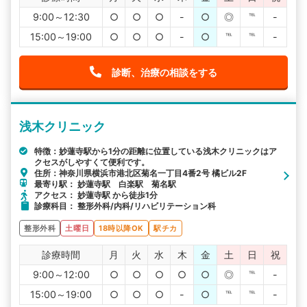
9:00～12:30
○
○
○
-
○
◎
℡
-
15:00～19:00
○
○
○
-
○
℡
℡
-
診断、治療の相談をする
浅木クリニック
特徴：妙蓮寺駅から1分の距離に位置している浅木クリニックはア
クセスがしやすくて便利です。
住所：神奈川県横浜市港北区菊名一丁目4番2号 橘ビル2F
最寄り駅： 妙蓮寺駅 白楽駅 菊名駅
アクセス： 妙蓮寺駅 から徒歩1分
診療科目： 整形外科/内科/リハビリテーション科
整形外科
土曜日
18時以降OK
駅チカ
診療時間
月
火
水
木
金
土
日
祝
9:00～12:00
○
○
○
○
○
◎
℡
-
15:00～19:00
○
○
○
-
○
℡
℡
-