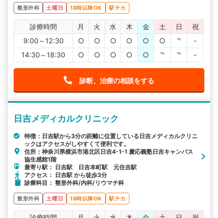
整形外科
土曜日
18時以降OK
駅チカ
診療時間
月
火
水
木
金
土
日
祝
9:00～12:30
○
○
○
○
○
○
℡
-
14:30～18:30
○
○
○
○
○
℡
℡
-
診断、治療の相談をする
日吉メディカルクリニック
特徴：日吉駅から3分の距離に位置している日吉メディカルクリニ
ックはアクセスがしやすくて便利です。
住所：神奈川県横浜市港北区日吉4-1-1 慶応義塾日吉キャンパス
協生感館1階
最寄り駅： 日吉駅 日吉本町駅 元住吉駅
アクセス： 日吉駅 から徒歩3分
診療科目： 整形外科/内科/リウマチ科
整形外科
土曜日
18時以降OK
駅チカ
診療時間
月
火
水
木
金
土
日
祝