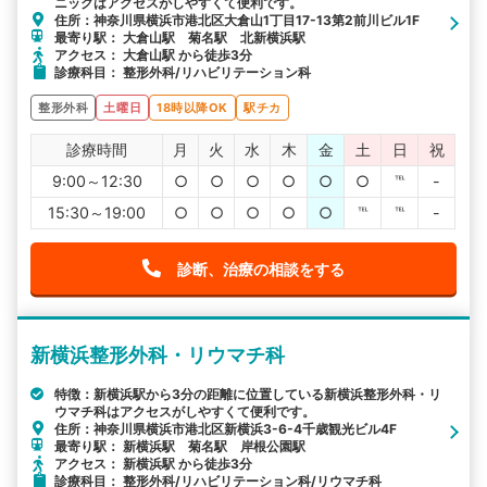
ニックはアクセスがしやすくて便利です。
住所：神奈川県横浜市港北区大倉山1丁目17-13第2前川ビル1F
最寄り駅： 大倉山駅 菊名駅 北新横浜駅
アクセス： 大倉山駅 から徒歩3分
診療科目： 整形外科/リハビリテーション科
整形外科
土曜日
18時以降OK
駅チカ
診療時間
月
火
水
木
金
土
日
祝
9:00～12:30
○
○
○
○
○
○
℡
-
15:30～19:00
○
○
○
○
○
℡
℡
-
診断、治療の相談をする
新横浜整形外科・リウマチ科
特徴：新横浜駅から3分の距離に位置している新横浜整形外科・リ
ウマチ科はアクセスがしやすくて便利です。
住所：神奈川県横浜市港北区新横浜3-6-4千歳観光ビル4F
最寄り駅： 新横浜駅 菊名駅 岸根公園駅
アクセス： 新横浜駅 から徒歩3分
診療科目： 整形外科/リハビリテーション科/リウマチ科