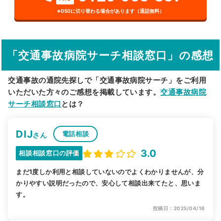
詳細条件で絞り込む
※050に切り替わる場合があります（通話無料）
その他の検索方法
駅から探す
院名から探す
「交通事故病院サーチ相談窓口」の感想
交通事故の通院先探しで「交通事故病院サーチ」をご利用
いただいた方々のご感想を掲載しています。
交通事故病院
サーチ相談窓口
とは？
DIJ
電話相談
さん
3.0
相談相談窓口の評価
まだ1度しか利用と相談していないのでよくわかりませんが、分
かりやすい説明だったので、安心して相談出来てたと、思いま
す。
投稿日：2025/04/16