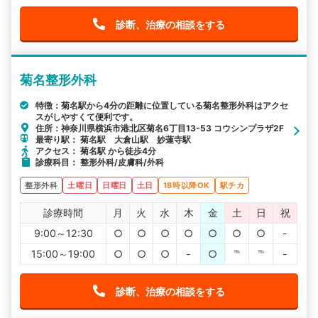
診断、治療の相談をする
菊名整形外科
特徴：菊名駅から4分の距離に位置している菊名整形外科はアクセ
スがしやすくて便利です。
住所：神奈川県横浜市港北区菊名6丁目13-53 コウシンプラザ2F
最寄り駅： 菊名駅 大倉山駅 妙蓮寺駅
アクセス： 菊名駅 から徒歩4分
診療科目： 整形外科/皮膚科/外科
整形外科
土曜日
日曜日
土日
18時以降OK
駅チカ
診療時間
月
火
水
木
金
土
日
祝
9:00～12:30
○
○
○
○
○
○
○
-
15:00～19:00
○
○
○
-
○
℡
℡
-
診断、治療の相談をする