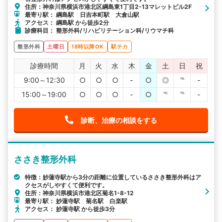
住所：神奈川県横浜市港北区綱島東1丁目2-13マレットビル2F
最寄り駅： 綱島駅 日吉本町駅 大倉山駅
アクセス： 綱島駅 から徒歩2分
診療科目： 整形外科/リハビリテーション科/リウマチ科
整形外科
土曜日
18時以降OK
駅チカ
診療時間
月
火
水
木
金
土
日
祝
9:00～12:30
○
○
○
-
○
◎
℡
-
15:00～19:00
○
○
○
-
○
℡
℡
-
診断、治療の相談をする
ささき整形外科
特徴：妙蓮寺駅から3分の距離に位置しているささき整形外科はア
クセスがしやすくて便利です。
住所：神奈川県横浜市港北区菊名1-8-12
最寄り駅： 妙蓮寺駅 菊名駅 白楽駅
アクセス： 妙蓮寺駅 から徒歩3分