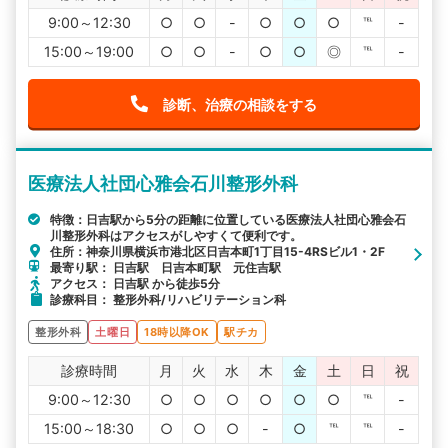
9:00～12:30
○
○
-
○
○
○
℡
-
15:00～19:00
○
○
-
○
○
◎
℡
-
診断、治療の相談をする
医療法人社団心雅会石川整形外科
特徴：日吉駅から5分の距離に位置している医療法人社団心雅会石
川整形外科はアクセスがしやすくて便利です。
住所：神奈川県横浜市港北区日吉本町1丁目15-4RSビル1・2F
最寄り駅： 日吉駅 日吉本町駅 元住吉駅
アクセス： 日吉駅 から徒歩5分
診療科目： 整形外科/リハビリテーション科
整形外科
土曜日
18時以降OK
駅チカ
診療時間
月
火
水
木
金
土
日
祝
9:00～12:30
○
○
○
○
○
○
℡
-
15:00～18:30
○
○
○
-
○
℡
℡
-