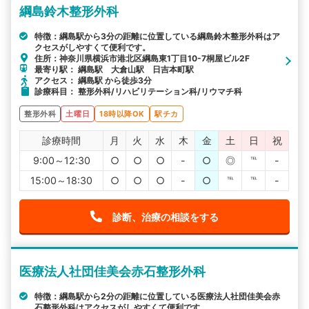
綱島鈴木整形外科
特徴：綱島駅から3分の距離に位置している綱島鈴木整形外科はア
クセスがしやすくて便利です。
住所：神奈川県横浜市港北区綱島東1丁目10-7桐屋ビル2F
最寄り駅： 綱島駅 大倉山駅 日吉本町駅
アクセス： 綱島駅 から徒歩3分
診療科目： 整形外科/リハビリテーション科/リウマチ科
整形外科
土曜日
18時以降OK
駅チカ
診療時間
月
火
水
木
金
土
日
祝
9:00～12:30
○
○
○
-
○
◎
℡
-
15:00～18:30
○
○
○
-
○
℡
℡
-
診断、治療の相談をする
医療法人社団佳美会赤石整形外科
特徴：綱島駅から2分の距離に位置している医療法人社団佳美会赤
石整形外科はアクセスがしやすくて便利です。