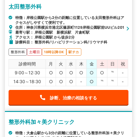
太田整形外科
特徴：岸根公園駅から2分の距離に位置している太田整形外科はア
クセスがしやすくて便利です。
住所：神奈川県横浜市港北区篠原町1129岸根公園駅前UUビル201
最寄り駅： 岸根公園駅 新横浜駅 片倉町駅
アクセス： 岸根公園駅 から徒歩2分
診療科目： 整形外科/リハビリテーション科/リウマチ科
整形外科
土曜日
18時以降OK
駅チカ
診療時間
月
火
水
木
金
土
日
祝
9:00～12:30
○
○
○
○
○
○
℡
-
14:30～18:30
○
○
○
-
○
℡
℡
-
診断、治療の相談をする
整形外科加々美クリニック
特徴：大倉山駅から3分の距離に位置している整形外科加々美クリ