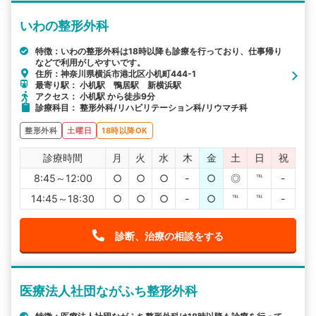
いわの整形外科
特徴：いわの整形外科は18時以降も診療を行っており、仕事帰り
などで利用がしやすいです。
住所：神奈川県横浜市港北区小机町444-1
最寄り駅： 小机駅 鴨居駅 新横浜駅
アクセス： 小机駅 から徒歩9分
診療科目： 整形外科/リハビリテーション科/リウマチ科
整形外科
土曜日
18時以降OK
診療時間
月
火
水
木
金
土
日
祝
8:45～12:00
○
○
○
-
○
◎
℡
-
14:45～18:30
○
○
○
-
○
℡
℡
-
診断、治療の相談をする
医療法人社団ながふち整形外科