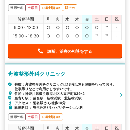
整形外科
土曜日
18時以降OK
駅チカ
診療時間
月
火
水
木
金
土
日
祝
9:00～13:00
○
○
○
○
○
○
℡
-
15:00～18:30
○
○
○
○
○
℡
℡
-
診断、治療の相談をする
舟波整形外科クリニック
特徴：舟波整形外科クリニックは18時以降も診療を行っており、
仕事帰りなどで利用がしやすいです。
住所：神奈川県横浜市港北区大豆戸町639-2
最寄り駅： 菊名駅 新横浜駅 北新横浜駅
アクセス： 菊名駅 から徒歩10分
診療科目： 整形外科/リハビリテーション科
整形外科
土曜日
18時以降OK
診療時間
月
火
水
木
金
土
日
祝