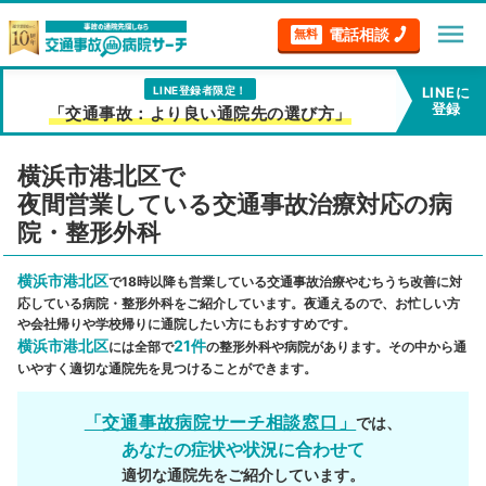
menu
電話相談
無料
LINE登録者限定！
LINEに
登録
「交通事故：より良い通院先の選び方」
横浜市港北区で
夜間営業している交通事故治療対応の病
院・整形外科
横浜市港北区
で18時以降も営業している交通事故治療やむちうち改善に対
応している病院・整形外科をご紹介しています。夜通えるので、お忙しい方
や会社帰りや学校帰りに通院したい方にもおすすめです。
横浜市港北区
21件
には全部で
の整形外科や病院があります。その中から通
いやすく適切な通院先を見つけることができます。
「交通事故病院サーチ相談窓口」
では、
あなたの症状や状況に合わせて
適切な通院先をご紹介しています。