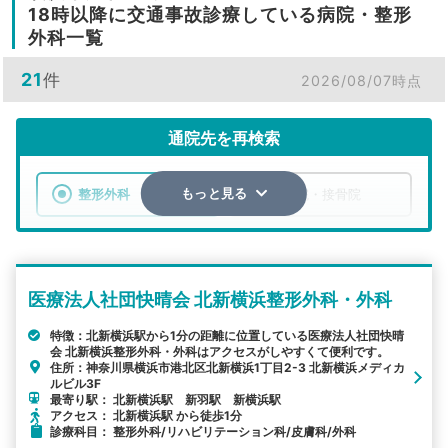
18時以降に交通事故診療している病院・整形
外科一覧
21
件
2026/08/07時点
通院先を再検索
整形外科
整骨院・接骨院
もっと見る
エリア
神奈川県
横浜市港北区
医療法人社団快晴会 北新横浜整形外科・外科
検索する
特徴：北新横浜駅から1分の距離に位置している医療法人社団快晴
会 北新横浜整形外科・外科はアクセスがしやすくて便利です。
詳細条件で絞り込む
住所：神奈川県横浜市港北区北新横浜1丁目2-3 北新横浜メディカ
ルビル3F
その他の検索方法
最寄り駅： 北新横浜駅 新羽駅 新横浜駅
アクセス： 北新横浜駅 から徒歩1分
駅から探す
院名から探す
診療科目： 整形外科/リハビリテーション科/皮膚科/外科