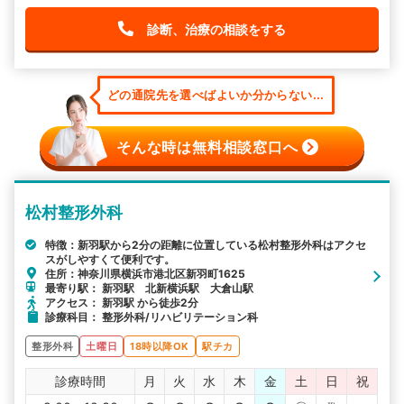
診断、治療の相談をする
どの通院先を選べばよいか分からない...
そんな時は無料相談窓口へ
松村整形外科
特徴：新羽駅から2分の距離に位置している松村整形外科はアクセ
スがしやすくて便利です。
住所：神奈川県横浜市港北区新羽町1625
最寄り駅： 新羽駅 北新横浜駅 大倉山駅
アクセス： 新羽駅 から徒歩2分
診療科目： 整形外科/リハビリテーション科
整形外科
土曜日
18時以降OK
駅チカ
診療時間
月
火
水
木
金
土
日
祝