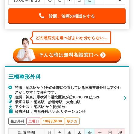
15:00～18:30
○
○
-
○
○
℡
℡
-
診断、治療の相談をする
どの通院先を選べばよいか分からない...
そんな時は無料相談窓口へ
三橋整形外科
特徴：菊名駅から1分の距離に位置している三橋整形外科はアクセ
スがしやすくて便利です。
住所：神奈川県横浜市港北区錦が丘16-16 YKビル2F
最寄り駅： 菊名駅 妙蓮寺駅 大倉山駅
アクセス： 菊名駅 から徒歩1分
診療科目： 整形外科/リハビリテーション科
整形外科
土曜日
18時以降OK
駅チカ
診療時間
月
火
水
木
金
土
日
祝