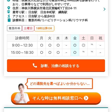
特徴：医療法人社団ながふち整形外科は18時以降も診療を行って
おり、仕事帰りなどで利用がしやすいです。
住所：神奈川県横浜市港北区箕輪町1丁目24-11
最寄り駅： 日吉駅 日吉本町駅 綱島駅
アクセス： 日吉駅 から徒歩8分
診療科目： 整形外科/リハビリテーション科/リウマチ科
整形外科
土曜日
18時以降OK
診療時間
月
火
水
木
金
土
日
祝
9:00～12:30
○
○
○
-
○
◎
℡
-
15:00～18:30
○
○
○
-
○
℡
℡
-
診断、治療の相談をする
どの通院先を選べばよいか分からない...
そんな時は無料相談窓口へ