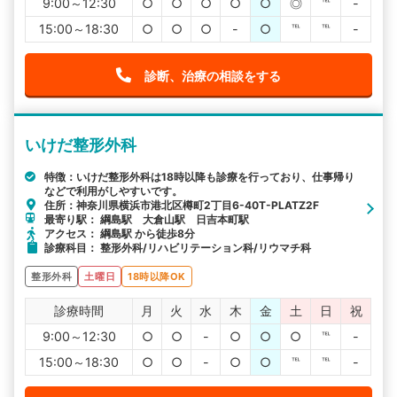
9:00～12:30
○
○
○
○
○
◎
℡
-
15:00～18:30
○
○
○
-
○
℡
℡
-
診断、治療の相談をする
いけだ整形外科
特徴：いけだ整形外科は18時以降も診療を行っており、仕事帰り
などで利用がしやすいです。
住所：神奈川県横浜市港北区樽町2丁目6-40T-PLATZ2F
最寄り駅： 綱島駅 大倉山駅 日吉本町駅
アクセス： 綱島駅 から徒歩8分
診療科目： 整形外科/リハビリテーション科/リウマチ科
整形外科
土曜日
18時以降OK
診療時間
月
火
水
木
金
土
日
祝
9:00～12:30
○
○
-
○
○
○
℡
-
15:00～18:30
○
○
-
○
○
℡
℡
-