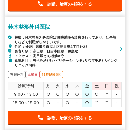
診断、治療の相談をする
鈴木整形外科医院
特徴：鈴木整形外科医院は18時以降も診療を行っており、仕事帰
りなどで利用がしやすいです。
住所：神奈川県横浜市港北区高田東4丁目1-25
最寄り駅： 高田駅 日吉本町駅 綱島駅
アクセス： 高田駅 から徒歩8分
診療科目： 整形外科/リハビリテーション科/リウマチ科/ペインク
リニック内科
整形外科
土曜日
18時以降OK
診療時間
月
火
水
木
金
土
日
祝
9:00～13:00
○
○
○
○
○
○
℡
-
15:00～19:00
○
-
○
-
○
℡
℡
-
診断、治療の相談をする