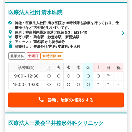
医療法人社団 清水医院
特徴：医療法人社団 清水医院は18時以降も診療を行っており、仕
事帰りなどで利用がしやすいです。
住所：神奈川県横浜市港北区菊名3丁目21-10
最寄り駅： 菊名駅 妙蓮寺駅 新横浜駅
アクセス： 菊名駅 から徒歩6分
診療科目： 整形外科/内科/皮膚科/小児科
整形外科
土曜日
18時以降OK
診療時間
月
火
水
木
金
土
日
祝
9:00～12:30
○
○
○
○
○
○
℡
-
15:00～19:00
○
○
○
○
○
℡
℡
-
診断、治療の相談をする
医療法人三愛会平井整形外科クリニック