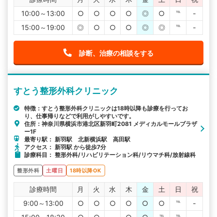
10:00～13:00
○
○
○
○
◎
○
℡
-
15:00～19:00
◎
○
○
○
◎
◎
℡
-
診断、治療の相談をする
すとう整形外科クリニック
特徴：すとう整形外科クリニックは18時以降も診療を行ってお
り、仕事帰りなどで利用がしやすいです。
住所：神奈川県横浜市港北区新羽町2081 メディカルモールブラザ
ー1F
最寄り駅： 新羽駅 北新横浜駅 高田駅
アクセス： 新羽駅 から徒歩7分
診療科目： 整形外科/リハビリテーション科/リウマチ科/放射線科
整形外科
土曜日
18時以降OK
診療時間
月
火
水
木
金
土
日
祝
9:00～13:00
○
○
○
○
○
○
℡
-