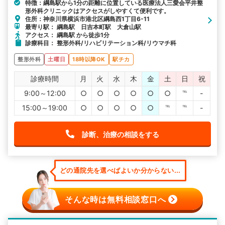
特徴：綱島駅から1分の距離に位置している医療法人三愛会平井整
形外科クリニックはアクセスがしやすくて便利です。
住所：神奈川県横浜市港北区綱島西1丁目6-11
最寄り駅： 綱島駅 日吉本町駅 大倉山駅
アクセス： 綱島駅 から徒歩1分
診療科目： 整形外科/リハビリテーション科/リウマチ科
整形外科
土曜日
18時以降OK
駅チカ
診療時間
月
火
水
木
金
土
日
祝
9:00～12:00
○
○
○
○
○
○
℡
-
15:00～19:00
○
○
○
○
○
℡
℡
-
診断、治療の相談をする
どの通院先を選べばよいか分からない...
そんな時は無料相談窓口へ