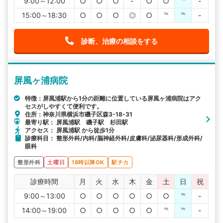
9:00～12:00
○
○
○
-
○
○
℡
-
15:00～18:30
○
○
○
◎
○
℡
℡
-
診断、治療の相談をする
屏風ヶ浦病院
特徴：屏風浦駅から1分の距離に位置している屏風ヶ浦病院はアク
セスがしやすくて便利です。
住所：神奈川県横浜市磯子区森3-18-31
最寄り駅： 屏風浦駅 磯子駅 杉田駅
アクセス： 屏風浦駅 から徒歩1分
診療科目： 整形外科/内科/脳神経外科/皮膚科/泌尿器科/形成外科/
眼科
整形外科
土曜日
18時以降OK
駅チカ
診療時間
月
火
水
木
金
土
日
祝
9:00～13:00
○
○
○
○
○
○
℡
-
14:00～19:00
○
○
○
○
○
℡
℡
-