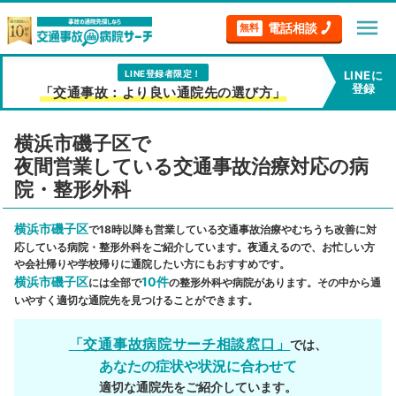
menu
電話相談
無料
LINE登録者限定！
LINEに
登録
「交通事故：より良い通院先の選び方」
横浜市磯子区で
夜間営業している交通事故治療対応の病
院・整形外科
横浜市磯子区
で18時以降も営業している交通事故治療やむちうち改善に対
応している病院・整形外科をご紹介しています。夜通えるので、お忙しい方
や会社帰りや学校帰りに通院したい方にもおすすめです。
横浜市磯子区
10件
には全部で
の整形外科や病院があります。その中から通
いやすく適切な通院先を見つけることができます。
「交通事故病院サーチ相談窓口」
では、
あなたの症状や状況に合わせて
適切な通院先をご紹介しています。