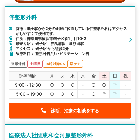
伴整形外科
特徴：磯子駅から2分の距離に位置している伴整形外科はアクセス
がしやすくて便利です。
住所：神奈川県横浜市磯子区森1丁目10-2
最寄り駅： 磯子駅 屏風浦駅 新杉田駅
アクセス： 磯子駅 から徒歩2分
診療科目： 整形外科/リハビリテーション科
整形外科
土曜日
18時以降OK
駅チカ
診療時間
月
火
水
木
金
土
日
祝
9:00～12:30
○
○
○
-
○
○
℡
-
15:00～19:00
○
○
○
-
○
℡
℡
-
診断、治療の相談をする
医療法人社団恵和会河原整形外科