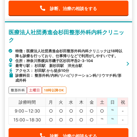
診断、治療の相談をする
医療法人社団勇進会杉田整形外科内科クリニッ
ク
特徴：医療法人社団勇進会杉田整形外科内科クリニックは18時以
降も診療を行っており、仕事帰りなどで利用がしやすいです。
住所：神奈川県横浜市磯子区杉田坪呑2-3-104
最寄り駅： 杉田駅 新杉田駅 洋光台駅
アクセス： 杉田駅 から徒歩10分
診療科目： 整形外科/内科/リハビリテーション科/リウマチ科/形
成外科
整形外科
土曜日
18時以降OK
診療時間
月
火
水
木
金
土
日
祝
9:00～12:30
○
○
○
○
○
○
℡
-
15:00～18:30
○
○
○
○
○
℡
℡
-
診断、治療の相談をする