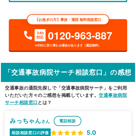
エリア
神奈川県
横浜市磯子区
【お急ぎの方】事故・通院 無料相談窓口
検索する
0120-963-887
24h
対応
詳細条件で絞り込む
※050に切り替わる場合があります（通話無料）
その他の検索方法
駅から探す
院名から探す
「交通事故病院サーチ相談窓口」の感想
交通事故の通院先探しで「交通事故病院サーチ」をご利用
いただいた方々のご感想を掲載しています。
交通事故病院
サーチ相談窓口
とは？
みっちゃん
電話相談
さん
5.0
相談相談窓口の評価