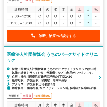
診療時間
月
火
水
木
金
土
日
祝
9:00～12:30
○
○
○
-
○
○
℡
-
15:00～18:30
○
○
○
-
○
℡
℡
-
診断、治療の相談をする
医療法人社団智隆会 うちのパークサイドクリニ
ック
特徴：医療法人社団智隆会 うちのパークサイドクリニックは18時
以降も診療を行っており、仕事帰りなどで利用がしやすいです。
住所：神奈川県横浜市磯子区洋光台1丁目2-20
最寄り駅： 洋光台駅 杉田駅 港南中央駅
アクセス： 洋光台駅 から徒歩8分
診療科目： 整形外科/リハビリテーション科/脳神経外科/神経内科
整形外科
土曜日
18時以降OK
診療時間
月
火
水
木
金
土
日
祝