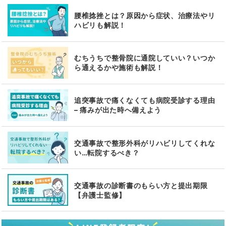
腰椎捻挫とは？原因から症状、治療法やリ
ハビリも解説！
むちうちで整骨院に通院していい？いつか
ら通えるかや施術も解説！
追突事故で痛くなくても病院受診する理由
– 痛みが出た時へ備えよう
交通事故で整形外科がリハビリしてくれな
い…転院するべき？
交通事故の診断書のもらい方と提出期限
【弁護士監修】