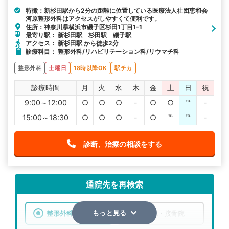
特徴：新杉田駅から2分の距離に位置している医療法人社団恵和会
河原整形外科はアクセスがしやすくて便利です。
住所：神奈川県横浜市磯子区杉田1丁目1-1
最寄り駅： 新杉田駅 杉田駅 磯子駅
アクセス： 新杉田駅 から徒歩2分
診療科目： 整形外科/リハビリテーション科/リウマチ科
整形外科
土曜日
18時以降OK
駅チカ
診療時間
月
火
水
木
金
土
日
祝
9:00～12:00
○
○
○
-
○
○
℡
-
15:00～18:30
○
○
○
-
○
℡
℡
-
診断、治療の相談をする
通院先を再検索
整形外科
整骨院・接骨院
もっと見る