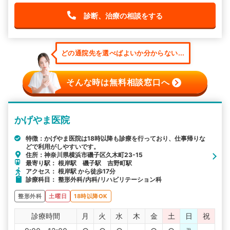
診断、治療の相談をする
どの通院先を選べばよいか分からない...
そんな時は無料相談窓口へ
かげやま医院
特徴：かげやま医院は18時以降も診療を行っており、仕事帰りな
どで利用がしやすいです。
住所：神奈川県横浜市磯子区久木町23-15
最寄り駅： 根岸駅 磯子駅 吉野町駅
アクセス： 根岸駅 から徒歩17分
診療科目： 整形外科/内科/リハビリテーション科
整形外科
土曜日
18時以降OK
診療時間
月
火
水
木
金
土
日
祝