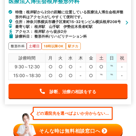
医療法人博生会根岸整形外科
特徴：根岸駅から2分の距離に位置している医療法人博生会根岸整
形外科はアクセスがしやすくて便利です。
住所：神奈川県横浜市磯子区東町15-32モンビル横浜根岸208号
最寄り駅： 根岸駅 山手駅 伊勢佐木長者町駅
アクセス： 根岸駅 から徒歩2分
診療科目： 整形外科/リハビリテーション科
整形外科
土曜日
18時以降OK
駅チカ
診療時間
月
火
水
木
金
土
日
祝
9:30～12:30
○
○
○
-
○
○
℡
-
15:00～18:30
○
○
○
-
○
℡
℡
-
診断、治療の相談をする
どの通院先を選べばよいか分からない...
そんな時は無料相談窓口へ