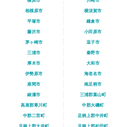
横浜市
川崎市
相模原市
横須賀市
平塚市
鎌倉市
藤沢市
小田原市
茅ヶ崎市
逗子市
三浦市
秦野市
厚木市
大和市
伊勢原市
海老名市
座間市
南足柄市
綾瀬市
三浦郡葉山町
高座郡寒川町
中郡大磯町
中郡二宮町
足柄上郡中井町
足柄上郡大井町
足柄上郡松田町