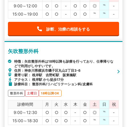
9:00～12:00
○
○
-
○
○
◎
℡
-
15:00～19:00
○
○
-
○
○
℡
℡
-
診断、治療の相談をする
矢吹整形外科
特徴：矢吹整形外科は18時以降も診療を行っており、仕事帰りな
どで利用がしやすいです。
住所：神奈川県横浜市磯子区丸山2丁目3-6
最寄り駅： 根岸駅 吉野町駅 阪東橋駅
アクセス： 根岸駅 から徒歩17分
診療科目： 整形外科/リハビリテーション科/皮膚科
整形外科
土曜日
18時以降OK
診療時間
月
火
水
木
金
土
日
祝
9:00～12:30
○
○
○
-
○
◎
℡
-
15:00～18:30
○
○
○
-
○
℡
℡
-