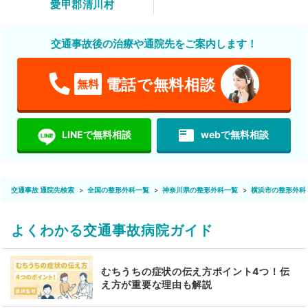
愛甲郡清川村
交通事故後の治療や通院先をご案内します！
電話で無料相談
無料
featured_play_list
LINEで無料相談
webで無料相談
交通事故 通院先検索
全国の整形外科一覧
神奈川県の整形外科一覧
横浜市の整形外科
よくわかる交通事故病院ガイド
むちうちの症状の伝え方ポイント4つ！伝
え方が重要な理由も解説