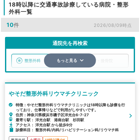
18時以降に交通事故診療している病院・整形
外科一覧
10
件
2026/08/09時点
通院先を再検索
整形外科
整骨院・接骨院
もっと見る
エリア
神奈川県
横浜市磯子区
やそだ整形外科リウマチクリニック
検索する
特徴：やそだ整形外科リウマチクリニックは18時以降も診療を行
っており、仕事帰りなどで利用がしやすいです。
詳細条件で絞り込む
住所：神奈川県横浜市磯子区洋光台6-7-27
最寄り駅： 洋光台駅 港南台駅 杉田駅
その他の検索方法
アクセス： 洋光台駅 から徒歩9分
診療科目： 整形外科/内科/リハビリテーション科/リウマチ科
駅から探す
院名から探す
整形外科
土曜日
18時以降OK