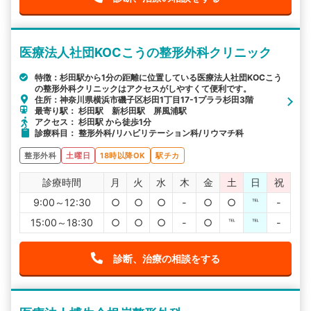
医療法人社団KOCこうの整形外科クリニック
特徴：杉田駅から1分の距離に位置している医療法人社団KOCこう
の整形外科クリニックはアクセスがしやすくて便利です。
住所：神奈川県横浜市磯子区杉田1丁目17-1プララ杉田3階
最寄り駅： 杉田駅 新杉田駅 屏風浦駅
アクセス： 杉田駅 から徒歩1分
診療科目： 整形外科/リハビリテーション科/リウマチ科
整形外科
土曜日
18時以降OK
駅チカ
診療時間
月
火
水
木
金
土
日
祝
9:00～12:30
○
○
○
-
○
○
℡
-
15:00～18:30
○
○
○
-
○
℡
℡
-
診断、治療の相談をする