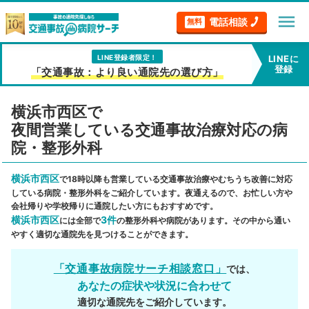
menu
電話相談
無料
LINE登録者限定！
LINEに
登録
「交通事故：より良い通院先の選び方」
横浜市西区で
夜間営業している交通事故治療対応の病
院・整形外科
横浜市西区
で18時以降も営業している交通事故治療やむちうち改善に対応
している病院・整形外科をご紹介しています。夜通えるので、お忙しい方や
会社帰りや学校帰りに通院したい方にもおすすめです。
横浜市西区
3件
には全部で
の整形外科や病院があります。その中から通い
やすく適切な通院先を見つけることができます。
「交通事故病院サーチ相談窓口」
では、
あなたの症状や状況に合わせて
適切な通院先をご紹介しています。