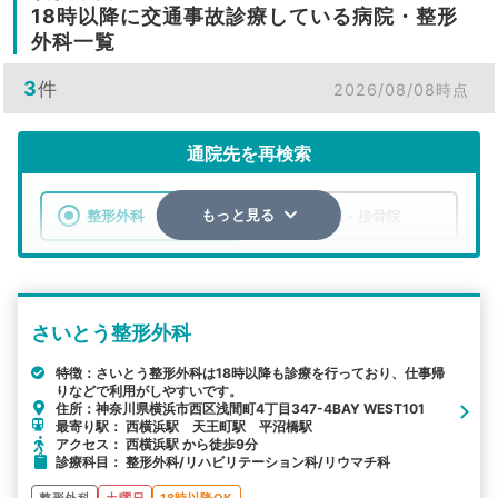
18時以降に交通事故診療している病院・整形
外科一覧
3
件
2026/08/08時点
通院先を再検索
整形外科
整骨院・接骨院
もっと見る
エリア
神奈川県
横浜市西区
さいとう整形外科
検索する
特徴：さいとう整形外科は18時以降も診療を行っており、仕事帰
りなどで利用がしやすいです。
詳細条件で絞り込む
住所：神奈川県横浜市西区浅間町4丁目347-4BAY WEST101
最寄り駅： 西横浜駅 天王町駅 平沼橋駅
その他の検索方法
アクセス： 西横浜駅 から徒歩9分
診療科目： 整形外科/リハビリテーション科/リウマチ科
駅から探す
院名から探す
整形外科
土曜日
18時以降OK