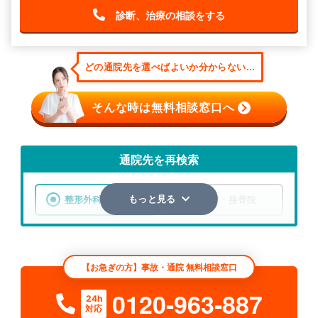
診断、治療の相談をする
どの通院先を選べばよいか分からない...
そんな時は無料相談窓口へ
通院先を再検索
整形外科
整骨院・接骨院
もっと見る
エリア
神奈川県
横浜市西区
【お急ぎの方】事故・通院 無料相談窓口
検索する
0120-963-887
24h
対応
詳細条件で絞り込む