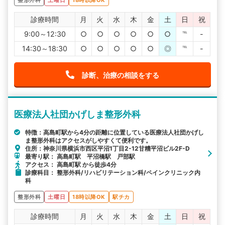
診療時間
月
火
水
木
金
土
日
祝
9:00～12:30
○
○
○
○
○
○
℡
-
14:30～18:30
○
○
○
○
○
◎
℡
-
診断、治療の相談をする
医療法人社団かげしま整形外科
特徴：高島町駅から4分の距離に位置している医療法人社団かげし
ま整形外科はアクセスがしやすくて便利です。
住所：神奈川県横浜市西区平沼1丁目2-12甘糟平沼ビル2F-D
最寄り駅： 高島町駅 平沼橋駅 戸部駅
アクセス： 高島町駅 から徒歩4分
診療科目： 整形外科/リハビリテーション科/ペインクリニック内
科
整形外科
土曜日
18時以降OK
駅チカ
診療時間
月
火
水
木
金
土
日
祝