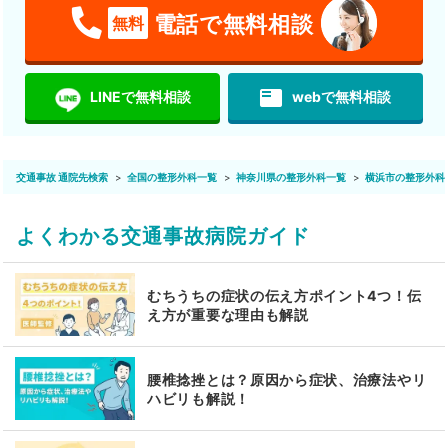
電話で無料相談
無料
featured_play_list
LINEで無料相談
webで無料相談
交通事故 通院先検索
全国の整形外科一覧
神奈川県の整形外科一覧
横浜市の整形外科
よくわかる交通事故病院ガイド
むちうちの症状の伝え方ポイント4つ！伝
え方が重要な理由も解説
腰椎捻挫とは？原因から症状、治療法やリ
ハビリも解説！