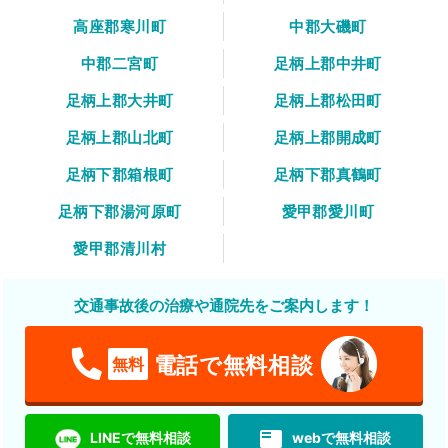
高座郡寒川町
中郡大磯町
中郡二宮町
足柄上郡中井町
足柄上郡大井町
足柄上郡松田町
足柄上郡山北町
足柄上郡開成町
足柄下郡箱根町
足柄下郡真鶴町
足柄下郡湯河原町
愛甲郡愛川町
愛甲郡清川村
交通事故後の治療や通院先をご案内します！
電話で無料相談
無料
featured_play_list
LINEで無料相談
webで無料相談