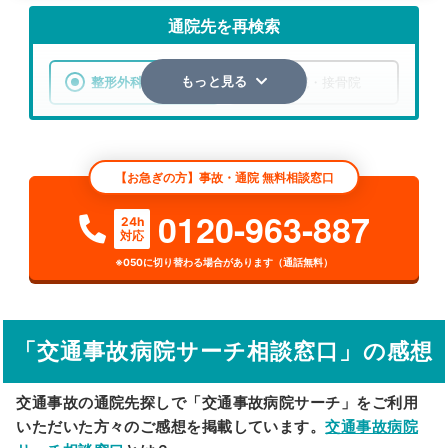
通院先を再検索
整形外科
整骨院・接骨院
もっと見る
エリア
神奈川県
横浜市南区
【お急ぎの方】事故・通院 無料相談窓口
検索する
0120-963-887
24h
対応
詳細条件で絞り込む
※050に切り替わる場合があります（通話無料）
その他の検索方法
駅から探す
院名から探す
「交通事故病院サーチ相談窓口」の感想
交通事故の通院先探しで「交通事故病院サーチ」をご利用
いただいた方々のご感想を掲載しています。
交通事故病院