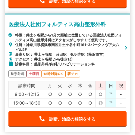
診断、治療の相談をする
医療法人社団フォルティス高山整形外科
特徴：井土ヶ谷駅から1分の距離に位置している医療法人社団フォ
ルティス高山整形外科はアクセスがしやすくて便利です。
住所：神奈川県横浜市南区井土ケ谷中町161-3パークノヴア大八
ビル2F
最寄り駅： 井土ヶ谷駅 蒔田駅 弘明寺駅（横浜市営）
アクセス： 井土ヶ谷駅 から徒歩1分
診療科目： 整形外科/内科/リハビリテーション科
整形外科
土曜日
18時以降OK
駅チカ
診療時間
月
火
水
木
金
土
日
祝
9:00～12:15
○
○
○
○
○
○
℡
-
15:00～18:30
○
○
○
○
○
◎
℡
-
診断、治療の相談をする