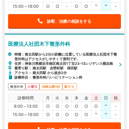
15:00～19:00
○
○
-
○
○
℡
℡
-
診断、治療の相談をする
医療法人社団木下整形外科
特徴：南太田駅から2分の距離に位置している医療法人社団木下整
形外科はアクセスがしやすくて便利です。
住所：神奈川県横浜市南区南太田1丁目23-13レジデンス横浜南
最寄り駅： 南太田駅 吉野町駅 蒔田駅
アクセス： 南太田駅 から徒歩2分
診療科目： 整形外科/リハビリテーション科
整形外科
土曜日
18時以降OK
駅チカ
診療時間
月
火
水
木
金
土
日
祝
9:00～13:00
○
○
○
○
○
○
℡
-
15:00～19:00
○
○
○
○
○
℡
℡
-