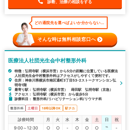
診断、治療の相談をする
どの通院先を選べばよいか分からない...
そんな時は無料相談窓口へ
医療法人社団光生会中村整形外科
特徴：弘明寺駅（横浜市営）から5分の距離に位置している医療法
人社団光生会中村整形外科はアクセスがしやすくて便利です。
住所：神奈川県横浜市南区通町3丁目53-2ストークマンシヨン弘
明寺1階
最寄り駅： 弘明寺駅（横浜市営） 蒔田駅 弘明寺駅（京急）
アクセス： 弘明寺駅（横浜市営） から徒歩5分
診療科目： 整形外科/リハビリテーション科/リウマチ科
整形外科
土曜日
18時以降OK
駅チカ
診療時間
月
火
水
木
金
土
日
祝
9:00～12:30
○
○
-
○
○
○
℡
-