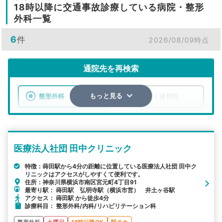
18時以降に交通事故診療している病院・整形
外科一覧
6
件
2026/08/09時点
通院先を再検索
整形外科
整骨院・接骨院
もっと見る
エリア
神奈川県
横浜市南区
医療法人社団 田中クリニック
検索する
特徴：蒔田駅から4分の距離に位置している医療法人社団 田中ク
リニックはアクセスがしやすくて便利です。
詳細条件で絞り込む
住所：神奈川県横浜市南区宮元町4丁目91
最寄り駅： 蒔田駅 弘明寺駅（横浜市営） 井土ヶ谷駅
その他の検索方法
アクセス： 蒔田駅 から徒歩4分
診療科目： 整形外科/内科/リハビリテーション科
駅から探す
院名から探す
整形外科
土曜日
18時以降OK
駅チカ