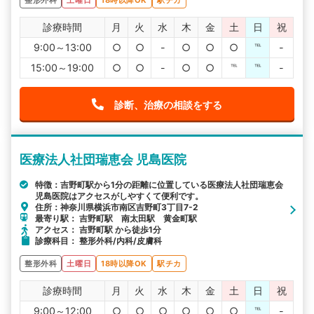
診療時間
月
火
水
木
金
土
日
祝
9:00～13:00
○
○
-
○
○
○
℡
-
15:00～19:00
○
○
-
○
○
℡
℡
-
診断、治療の相談をする
医療法人社団瑞恵会 児島医院
特徴：吉野町駅から1分の距離に位置している医療法人社団瑞恵会
児島医院はアクセスがしやすくて便利です。
住所：神奈川県横浜市南区吉野町3丁目7-2
最寄り駅： 吉野町駅 南太田駅 黄金町駅
アクセス： 吉野町駅 から徒歩1分
診療科目： 整形外科/内科/皮膚科
整形外科
土曜日
18時以降OK
駅チカ
診療時間
月
火
水
木
金
土
日
祝
9:00～12:00
○
○
○
○
○
○
℡
-