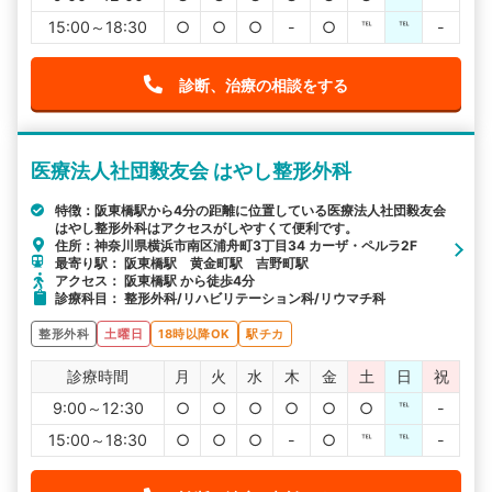
15:00～18:30
○
○
○
-
○
℡
℡
-
診断、治療の相談をする
医療法人社団毅友会 はやし整形外科
特徴：阪東橋駅から4分の距離に位置している医療法人社団毅友会
はやし整形外科はアクセスがしやすくて便利です。
住所：神奈川県横浜市南区浦舟町3丁目34 カーザ・ペルラ2F
最寄り駅： 阪東橋駅 黄金町駅 吉野町駅
アクセス： 阪東橋駅 から徒歩4分
診療科目： 整形外科/リハビリテーション科/リウマチ科
整形外科
土曜日
18時以降OK
駅チカ
診療時間
月
火
水
木
金
土
日
祝
9:00～12:30
○
○
○
○
○
○
℡
-
15:00～18:30
○
○
○
-
○
℡
℡
-