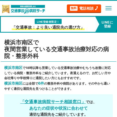
menu
電話相談
無料
LINE登録者限定！
LINEに
登録
「交通事故：より良い通院先の選び方」
横浜市南区で
夜間営業している交通事故治療対応の病
院・整形外科
横浜市南区
で18時以降も営業している交通事故治療やむちうち改善に対応
している病院・整形外科をご紹介しています。夜通えるので、お忙しい方や
会社帰りや学校帰りに通院したい方にもおすすめです。
横浜市南区
6件
には全部で
の整形外科や病院があります。その中から通い
やすく適切な通院先を見つけることができます。
「交通事故病院サーチ相談窓口」
では、
あなたの症状や状況に合わせて
適切な通院先をご紹介しています。