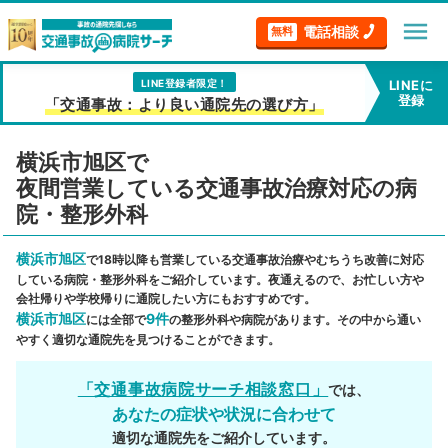
menu
電話相談
無料
LINE登録者限定！
LINEに
登録
「交通事故：より良い通院先の選び方」
横浜市旭区で
夜間営業している交通事故治療対応の病
院・整形外科
横浜市旭区
で18時以降も営業している交通事故治療やむちうち改善に対応
している病院・整形外科をご紹介しています。夜通えるので、お忙しい方や
会社帰りや学校帰りに通院したい方にもおすすめです。
横浜市旭区
9件
には全部で
の整形外科や病院があります。その中から通い
やすく適切な通院先を見つけることができます。
「交通事故病院サーチ相談窓口」
では、
あなたの症状や状況に合わせて
適切な通院先をご紹介しています。