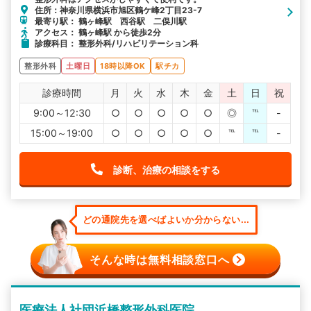
住所：神奈川県横浜市旭区鶴ケ峰2丁目23-7
最寄り駅： 鶴ヶ峰駅 西谷駅 二俣川駅
アクセス： 鶴ヶ峰駅 から徒歩2分
診療科目： 整形外科/リハビリテーション科
整形外科
土曜日
18時以降OK
駅チカ
診療時間
月
火
水
木
金
土
日
祝
9:00～12:30
○
○
○
○
○
◎
℡
-
15:00～19:00
○
○
○
○
○
℡
℡
-
診断、治療の相談をする
どの通院先を選べばよいか分からない...
そんな時は無料相談窓口へ
医療法人社団浜橋整形外科医院