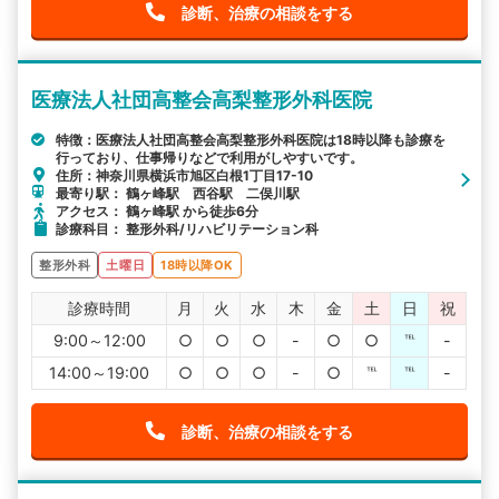
診断、治療の相談をする
医療法人社団高整会高梨整形外科医院
特徴：医療法人社団高整会高梨整形外科医院は18時以降も診療を
行っており、仕事帰りなどで利用がしやすいです。
住所：神奈川県横浜市旭区白根1丁目17-10
最寄り駅： 鶴ヶ峰駅 西谷駅 二俣川駅
アクセス： 鶴ヶ峰駅 から徒歩6分
診療科目： 整形外科/リハビリテーション科
整形外科
土曜日
18時以降OK
診療時間
月
火
水
木
金
土
日
祝
9:00～12:00
○
○
○
-
○
○
℡
-
14:00～19:00
○
○
○
-
○
℡
℡
-
診断、治療の相談をする