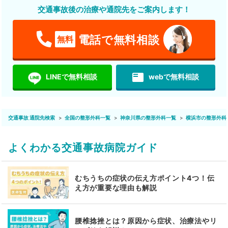
交通事故後の治療や通院先をご案内します！
電話で無料相談
無料
featured_play_list
LINEで無料相談
webで無料相談
交通事故 通院先検索
全国の整形外科一覧
神奈川県の整形外科一覧
横浜市の整形外科
よくわかる交通事故病院ガイド
むちうちの症状の伝え方ポイント4つ！伝
え方が重要な理由も解説
腰椎捻挫とは？原因から症状、治療法やリ