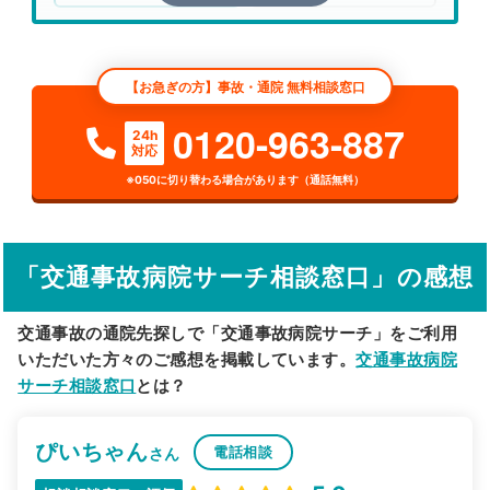
エリア
神奈川県
横浜市旭区
【お急ぎの方】事故・通院 無料相談窓口
検索する
0120-963-887
24h
対応
詳細条件で絞り込む
※050に切り替わる場合があります（通話無料）
その他の検索方法
駅から探す
院名から探す
「交通事故病院サーチ相談窓口」の感想
交通事故の通院先探しで「交通事故病院サーチ」をご利用
いただいた方々のご感想を掲載しています。
交通事故病院
サーチ相談窓口
とは？
ぴいちゃん
電話相談
さん