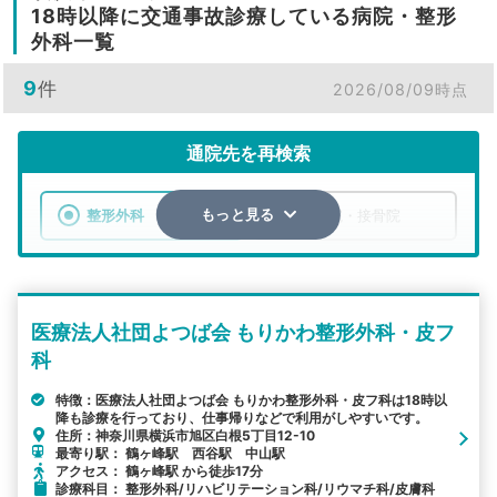
18時以降に交通事故診療している病院・整形
外科一覧
9
件
2026/08/09時点
通院先を再検索
整形外科
整骨院・接骨院
もっと見る
エリア
神奈川県
横浜市旭区
医療法人社団よつば会 もりかわ整形外科・皮フ
検索する
科
詳細条件で絞り込む
特徴：医療法人社団よつば会 もりかわ整形外科・皮フ科は18時以
降も診療を行っており、仕事帰りなどで利用がしやすいです。
住所：神奈川県横浜市旭区白根5丁目12-10
その他の検索方法
最寄り駅： 鶴ヶ峰駅 西谷駅 中山駅
アクセス： 鶴ヶ峰駅 から徒歩17分
駅から探す
院名から探す
診療科目： 整形外科/リハビリテーション科/リウマチ科/皮膚科