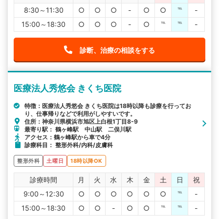
8:30～11:30
○
○
○
-
○
○
℡
-
15:00～18:30
○
○
○
-
○
℡
℡
-
診断、治療の相談をする
医療法人秀悠会 きくち医院
特徴：医療法人秀悠会 きくち医院は18時以降も診療を行ってお
り、仕事帰りなどで利用がしやすいです。
住所：神奈川県横浜市旭区上白根1丁目8-9
最寄り駅： 鶴ヶ峰駅 中山駅 二俣川駅
アクセス：鶴ヶ峰駅から車で4分
診療科目： 整形外科/内科/皮膚科
整形外科
土曜日
18時以降OK
診療時間
月
火
水
木
金
土
日
祝
9:00～12:30
○
○
○
○
○
○
℡
-
15:00～18:30
○
○
-
○
○
℡
℡
-