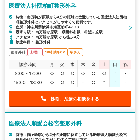
医療法人社団柏町整形外科
特徴：南万騎が原駅から4分の距離に位置している医療法人社団柏
町整形外科はアクセスがしやすくて便利です。
住所：神奈川県横浜市旭区柏町47-16
最寄り駅： 南万騎が原駅 緑園都市駅 希望ヶ丘駅
アクセス： 南万騎が原駅 から徒歩4分
診療科目： 整形外科
整形外科
土曜日
18時以降OK
駅チカ
診療時間
月
火
水
木
金
土
日
祝
9:00～12:00
○
○
○
○
○
○
℡
-
15:00～18:30
○
○
○
-
○
℡
℡
-
診断、治療の相談をする
医療法人順愛会松宮整形外科
特徴：鶴ヶ峰駅から2分の距離に位置している医療法人順愛会松宮
整形外科はアクセスがしやすくて便利です。