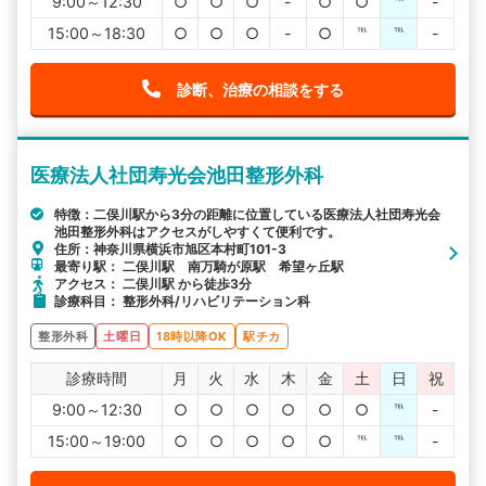
9:00～12:30
○
○
○
-
○
○
℡
-
15:00～18:30
○
○
○
-
○
℡
℡
-
診断、治療の相談をする
医療法人社団寿光会池田整形外科
特徴：二俣川駅から3分の距離に位置している医療法人社団寿光会
池田整形外科はアクセスがしやすくて便利です。
住所：神奈川県横浜市旭区本村町101-3
最寄り駅： 二俣川駅 南万騎が原駅 希望ヶ丘駅
アクセス： 二俣川駅 から徒歩3分
診療科目： 整形外科/リハビリテーション科
整形外科
土曜日
18時以降OK
駅チカ
診療時間
月
火
水
木
金
土
日
祝
9:00～12:30
○
○
○
○
○
○
℡
-
15:00～19:00
○
○
○
○
○
℡
℡
-