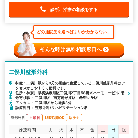
診断、治療の相談をする
どの通院先を選べばよいか分からない...
そんな時は無料相談窓口へ
二俣川整形外科
特徴：二俣川駅から3分の距離に位置している二俣川整形外科はア
クセスがしやすくて便利です。
住所：神奈川県横浜市旭区二俣川2丁目58清水ハーモニービル1階
最寄り駅： 二俣川駅 南万騎が原駅 希望ヶ丘駅
アクセス： 二俣川駅 から徒歩3分
診療科目： 整形外科/リハビリテーション科
整形外科
土曜日
18時以降OK
駅チカ
診療時間
月
火
水
木
金
土
日
祝