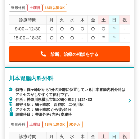
整形外科
土曜日
18時以降OK
診療時間
月
火
水
木
金
土
日
祝
9:00～12:30
○
○
○
○
○
○
℡
-
15:00～18:30
○
○
○
-
○
℡
℡
-
診断、治療の相談をする
川本胃腸内科外科
特徴：鶴ヶ峰駅から1分の距離に位置している川本胃腸内科外科は
アクセスがしやすくて便利です。
住所：神奈川県横浜市旭区鶴ケ峰2丁目21-32
最寄り駅： 鶴ヶ峰駅 西谷駅 二俣川駅
アクセス： 鶴ヶ峰駅 から徒歩1分
診療科目： 整形外科/内科/皮膚科
整形外科
土曜日
18時以降OK
駅チカ
診療時間
月
火
水
木
金
土
日
祝