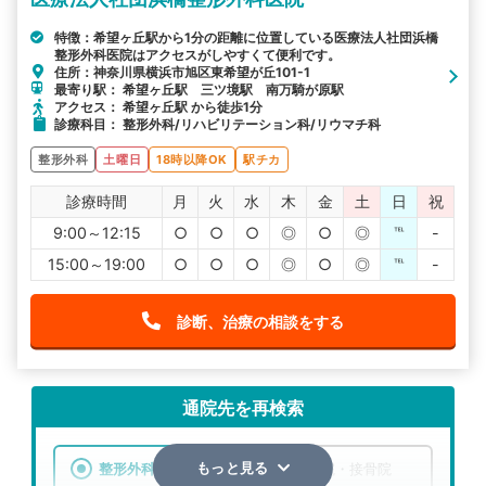
特徴：希望ヶ丘駅から1分の距離に位置している医療法人社団浜橋
整形外科医院はアクセスがしやすくて便利です。
住所：神奈川県横浜市旭区東希望が丘101-1
最寄り駅： 希望ヶ丘駅 三ツ境駅 南万騎が原駅
アクセス： 希望ヶ丘駅 から徒歩1分
診療科目： 整形外科/リハビリテーション科/リウマチ科
整形外科
土曜日
18時以降OK
駅チカ
診療時間
月
火
水
木
金
土
日
祝
9:00～12:15
○
○
○
◎
○
◎
℡
-
15:00～19:00
○
○
○
◎
○
◎
℡
-
診断、治療の相談をする
通院先を再検索
整形外科
整骨院・接骨院
もっと見る