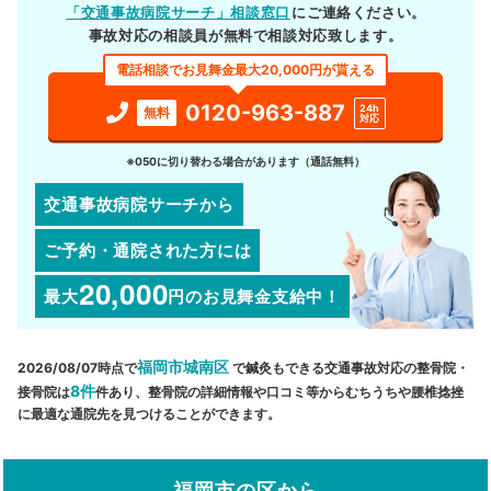
「交通事故病院サーチ」相談窓口
にご連絡ください。
事故対応の相談員が無料で相談対応致します。
電話相談でお見舞金最大20,000円が貰える
0120-963-887
24h
無料
対応
※050に切り替わる場合があります（通話無料）
交通事故病院サーチから
ご予約・通院された方には
20,000
最大
円
のお見舞金支給中！
福岡市城南区
2026/08/07時点で
で鍼灸もできる交通事故対応の整骨院・
8件
接骨院は
件あり、整骨院の詳細情報や口コミ等からむちうちや腰椎捻挫
に最適な通院先を見つけることができます。
福岡市の区から