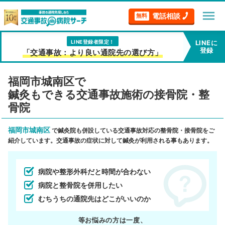
menu
電話相談
無料
LINE登録者限定！
LINEに
登録
「交通事故：より良い通院先の選び方」
福岡市城南区で
鍼灸もできる交通事故施術の接骨院・整
骨院
福岡市城南区
で鍼灸院も併設している交通事故対応の整骨院・接骨院をご
紹介しています。交通事故の症状に対して鍼灸が利用される事もあります。
病院や整形外科だと時間が合わない
病院と整骨院を併用したい
むちうちの通院先はどこがいいのか
等お悩みの方は一度、