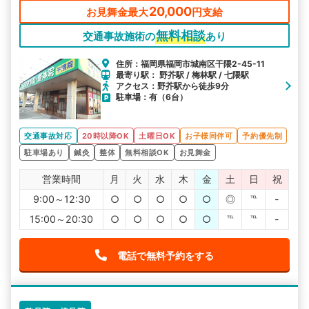
20,000
お見舞金最大
円支給
無料相談
交通事故施術の
あり
住所：福岡県福岡市城南区干隈2-45-11
最寄り駅： 野芥駅 / 梅林駅 / 七隈駅
アクセス：野芥駅から徒歩9分
駐車場：有（6台）
交通事故対応
20時以降OK
土曜日OK
お子様同伴可
予約優先制
駐車場あり
鍼灸
整体
無料相談OK
お見舞金
営業時間
月
火
水
木
金
土
日
祝
9:00～12:30
○
○
○
○
○
◎
℡
-
15:00～20:30
○
○
○
○
○
℡
℡
-
電話で無料予約をする