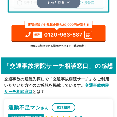
整形外科
整骨院・接骨院
もっと見る
エリア
福岡県
福岡市城南区
電話相談でお見舞金最大20,000円が貰える
検索する
0120-963-887
24h
無料
対応
詳細条件で絞り込む
※050に切り替わる場合があります（通話無料）
その他の検索方法
「交通事故病院サーチ相談窓口」の感想
駅から探す
院名から探す
交通事故の通院先探しで「交通事故病院サーチ」をご利用
いただいた方々のご感想を掲載しています。
交通事故病院
サーチ相談窓口
とは？
運動不足マン
電話相談
さん