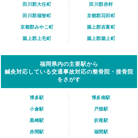
田川郡大任町
田川郡赤村
田川郡福智町
京都郡苅田町
京都郡みやこ町
築上郡吉富町
築上郡上毛町
築上郡築上町
福岡県内の主要駅から
鍼灸対応している交通事故対応の整骨院・接骨院
をさがす
博多駅
博多南駅
小倉駅
戸畑駅
黒崎駅
折尾駅
赤間駅
福間駅