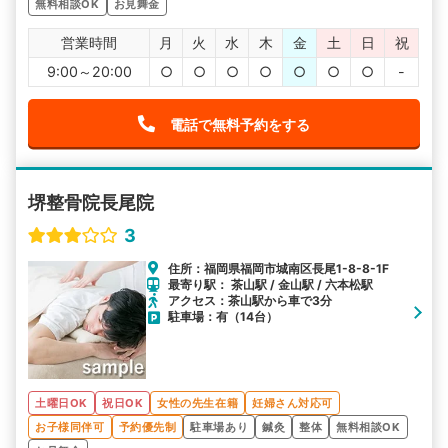
無料相談OK
お見舞金
営業時間
月
火
水
木
金
土
日
祝
9:00～20:00
○
○
○
○
○
○
○
-
電話で無料予約をする
堺整骨院長尾院
3
住所：福岡県福岡市城南区長尾1-8-8-1F
最寄り駅： 茶山駅 / 金山駅 / 六本松駅
アクセス：茶山駅から車で3分
駐車場：有（14台）
土曜日OK
祝日OK
女性の先生在籍
妊婦さん対応可
お子様同伴可
予約優先制
駐車場あり
鍼灸
整体
無料相談OK