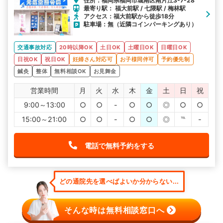
住所：福岡県福岡市城南区南片江3-7-28
最寄り駅： 福大前駅 / 七隈駅 / 梅林駅
アクセス：福大前駅から徒歩18分
駐車場：無（近隣コインパーキングあり）
交通事故対応
20時以降OK
土日OK
土曜日OK
日曜日OK
日祝OK
祝日OK
妊婦さん対応可
お子様同伴可
予約優先制
鍼灸
整体
無料相談OK
お見舞金
営業時間
月
火
水
木
金
土
日
祝
9:00～13:00
○
○
-
○
○
◎
○
○
15:00～21:00
○
○
-
○
○
◎
℡
-
電話で無料予約をする
どの通院先を選べばよいか分からない...
そんな時は無料相談窓口へ