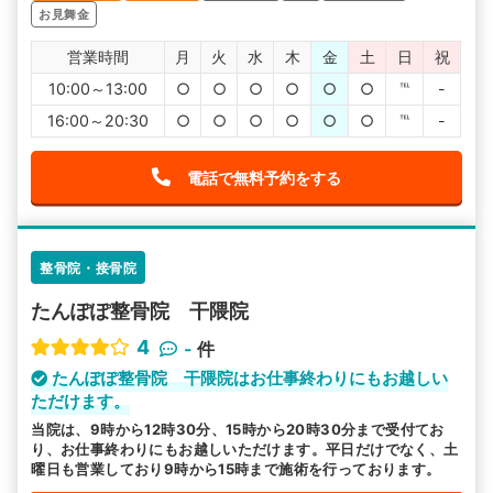
お見舞金
営業時間
月
火
水
木
金
土
日
祝
10:00～13:00
○
○
○
○
○
○
℡
-
16:00～20:30
○
○
○
○
○
○
℡
-
電話で無料予約をする
整骨院・接骨院
たんぽぽ整骨院 干隈院
4
-
件
たんぽぽ整骨院 干隈院はお仕事終わりにもお越しい
ただけます。
当院は、9時から12時30分、15時から20時30分まで受付てお
り、お仕事終わりにもお越しいただけます。平日だけでなく、土
曜日も営業しており9時から15時まで施術を行っております。