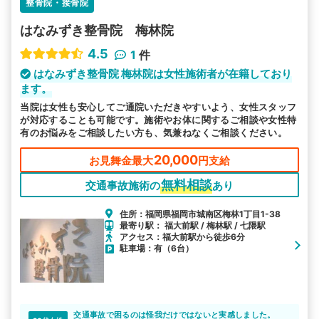
整骨院・接骨院
はなみずき整骨院 梅林院
4.5
1
件
はなみずき整骨院 梅林院は女性施術者が在籍しており
ます。
当院は女性も安心してご通院いただきやすいよう、女性スタッフ
が対応することも可能です。施術やお体に関するご相談や女性特
有のお悩みをご相談したい方も、気兼ねなくご相談ください。
20,000
お見舞金最大
円支給
無料相談
交通事故施術の
あり
住所：福岡県福岡市城南区梅林1丁目1-38
最寄り駅： 福大前駅 / 梅林駅 / 七隈駅
アクセス：福大前駅から徒歩6分
駐車場：有（6台）
交通事故で困るのは怪我だけではないと実感しました。