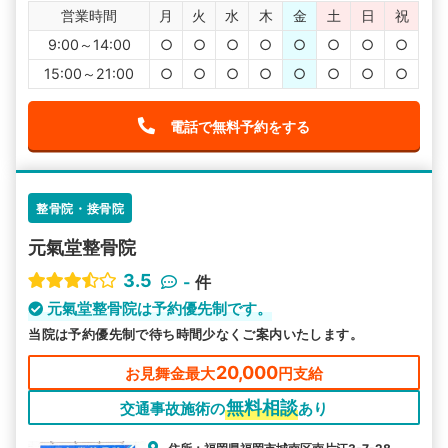
営業時間
月
火
水
木
金
土
日
祝
9:00～14:00
○
○
○
○
○
○
○
○
15:00～21:00
○
○
○
○
○
○
○
○
電話で無料予約をする
整骨院・接骨院
元氣堂整骨院
3.5
-
件
元氣堂整骨院は予約優先制です。
当院は予約優先制で待ち時間少なくご案内いたします。
20,000
お見舞金最大
円支給
無料相談
交通事故施術の
あり