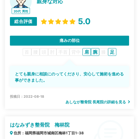
親身な対応
20代
男性
5.0
総合評価
痛みの部位
首
腰
頭
肘
手首
背中
肩
腕
膝
足
とても親身に相談にのってくださり、安心して施術を進める
事ができました。
投稿日：2022-08-18
あしなが整骨院 長尾院の詳細を見る
はなみずき整骨院 梅林院
住所：福岡県福岡市城南区梅林1丁目1-38