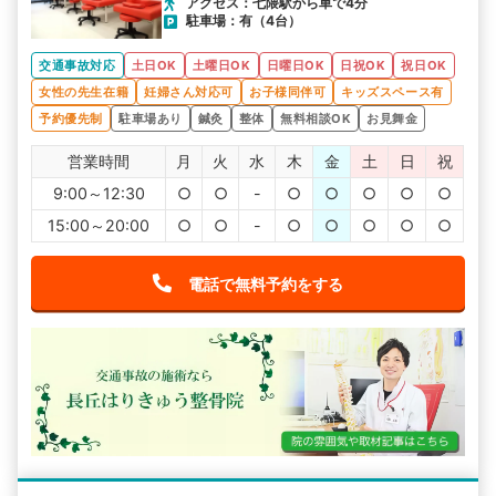
アクセス：七隈駅から車で4分
駐車場：有（4台）
交通事故対応
土日OK
土曜日OK
日曜日OK
日祝OK
祝日OK
女性の先生在籍
妊婦さん対応可
お子様同伴可
キッズスペース有
予約優先制
駐車場あり
鍼灸
整体
無料相談OK
お見舞金
営業時間
月
火
水
木
金
土
日
祝
9:00～12:30
○
○
-
○
○
○
○
○
15:00～20:00
○
○
-
○
○
○
○
○
電話で無料予約をする