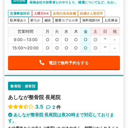
20代女性
保険会社や加害者とのやりとり、補償についてなど、わか
らないことだらけでした。
でも紹介してもらえたこの整骨院では、怪我の治療以外で
交通事故対応
土曜日OK
女性の先生在籍
妊婦さん対応可
もサポートしてもらえて、助かりました。
駐車場あり
駅ちか
鍼灸
酸素カプセル有
無料相談OK
お見舞金
営業時間
月
火
水
木
金
土
日
祝
9:00～13:00
○
○
○
○
○
◎
℡
-
15:00〜20:00
○
○
○
○
○
◎
℡
-
電話で無料予約をする
整骨院・接骨院
あしなが整骨院 長尾院
3.5
2
件
あしなが整骨院 長尾院は夜20時まで対応しておりま
す。
お仕事終わりの方もご来院いただきやすく、時間にかられること