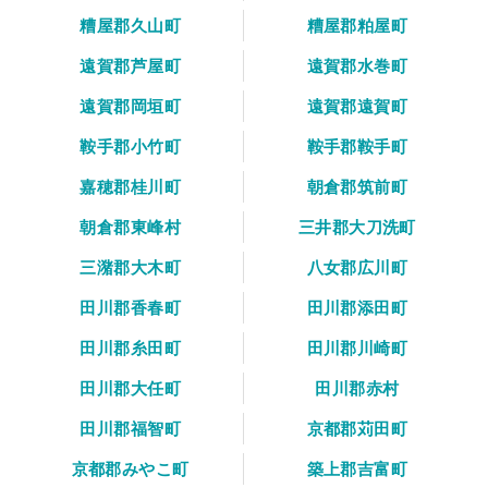
糟屋郡久山町
糟屋郡粕屋町
遠賀郡芦屋町
遠賀郡水巻町
遠賀郡岡垣町
遠賀郡遠賀町
鞍手郡小竹町
鞍手郡鞍手町
嘉穂郡桂川町
朝倉郡筑前町
朝倉郡東峰村
三井郡大刀洗町
三潴郡大木町
八女郡広川町
田川郡香春町
田川郡添田町
田川郡糸田町
田川郡川崎町
田川郡大任町
田川郡赤村
田川郡福智町
京都郡苅田町
京都郡みやこ町
築上郡吉富町