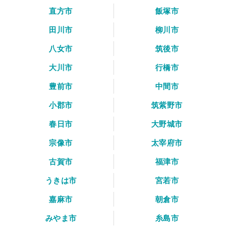
直方市
飯塚市
田川市
柳川市
八女市
筑後市
大川市
行橋市
豊前市
中間市
小郡市
筑紫野市
春日市
大野城市
宗像市
太宰府市
古賀市
福津市
うきは市
宮若市
嘉麻市
朝倉市
みやま市
糸島市