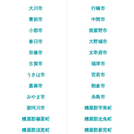
大川市
行橋市
豊前市
中間市
小郡市
筑紫野市
春日市
大野城市
宗像市
太宰府市
古賀市
福津市
うきは市
宮若市
嘉麻市
朝倉市
みやま市
糸島市
那珂川市
糟屋郡宇美町
糟屋郡篠栗町
糟屋郡志免町
糟屋郡須恵町
糟屋郡新宮町