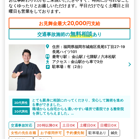
なくゆったりとお越しいただけます。平日だけでなく土曜日と日
曜日も営業をしております。
20,000
お見舞金最大
円支給
無料相談
交通事故施術の
あり
住所：福岡県福岡市城南区長尾5丁目27-19
長尾ハイツ101
最寄り駅： 金山駅 / 七隈駅 / 六本松駅
アクセス：金山駅から車で3分
駐車場：有（2台）
とても親身に相談にのってくださり、安心して施術を進め
20代男性
る事ができました。
職場からも自宅からも通いやすい場所で通院できる整骨院
30代男性
を探してもらえました。
最初の通院の予約を取ってもらえて、症状等も引き継いで
もらえていたので、通院開始がとてもスムーズで助かりま
交通事故対応
20時以降OK
土日OK
土曜日OK
日曜日OK
した。
女性の先生在籍
お子様同伴可
予約優先制
駐車場あり
鍼灸