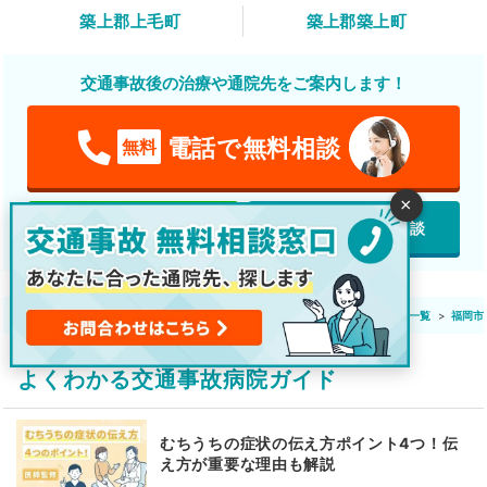
築上郡上毛町
築上郡築上町
交通事故後の治療や通院先をご案内します！
電話で無料相談
無料
×
featured_play_list
LINEで無料相談
webで無料相談
交通事故 通院先検索
全国の整骨院・接骨院一覧
福岡県の整骨院・接骨院一覧
福岡市
よくわかる交通事故病院ガイド
むちうちの症状の伝え方ポイント4つ！伝
え方が重要な理由も解説