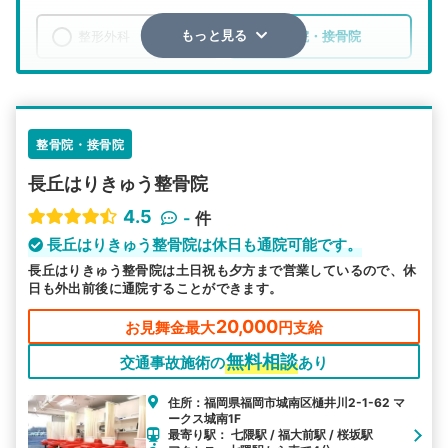
整形外科
整骨院・接骨院
もっと見る
エリア
福岡県
福岡市城南区
検索する
整骨院・接骨院
長丘はりきゅう整骨院
詳細条件で絞り込む
4.5
-
件
その他の検索方法
長丘はりきゅう整骨院は休日も通院可能です。
長丘はりきゅう整骨院は土日祝も夕方まで営業しているので、休
駅から探す
院名から探す
日も外出前後に通院することができます。
20,000
お見舞金最大
円支給
無料相談
交通事故施術の
あり
住所：福岡県福岡市城南区樋井川2-1-62 マ
ークス城南1F
最寄り駅： 七隈駅 / 福大前駅 / 桜坂駅