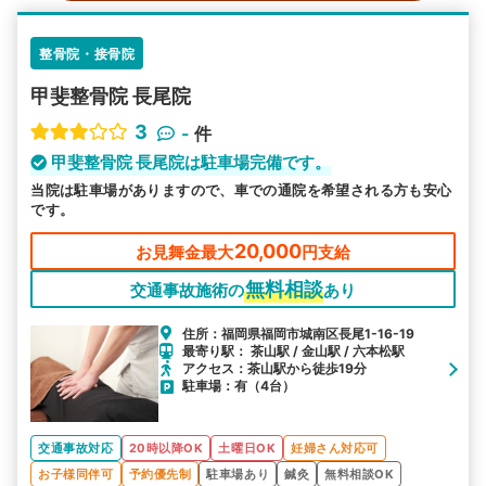
整骨院・接骨院
甲斐整骨院 長尾院
3
-
件
甲斐整骨院 長尾院は駐車場完備です。
当院は駐車場がありますので、車での通院を希望される方も安心
です。
20,000
お見舞金最大
円支給
無料相談
交通事故施術の
あり
住所：福岡県福岡市城南区長尾1-16-19
最寄り駅： 茶山駅 / 金山駅 / 六本松駅
アクセス：茶山駅から徒歩19分
駐車場：有（4台）
交通事故対応
20時以降OK
土曜日OK
妊婦さん対応可
お子様同伴可
予約優先制
駐車場あり
鍼灸
無料相談OK