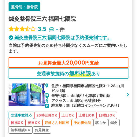
整骨院・接骨院
鍼灸整骨院三六 福岡七隈院
3.5
-
件
鍼灸整骨院三六 福岡七隈院は予約優先制です。
当院は予約優先制のため待ち時間少なくスムーズにご案内いたし
ます。
20,000
お見舞金最大
円支給
無料相談
交通事故施術の
あり
住所：福岡県福岡市城南区七隈3-1-28 白川
ビル 1階
最寄り駅： 金山駅 / 七隈駅 / 茶山駅
アクセス：金山駅から徒歩1分
駐車場：無（近隣コインパーキングあり）
交通事故対応
20時以降OK
土日OK
土曜日OK
日曜日OK
日祝OK
祝日OK
妊婦さん対応可
予約優先制
駅ちか
鍼灸
無料相談OK
お見舞金