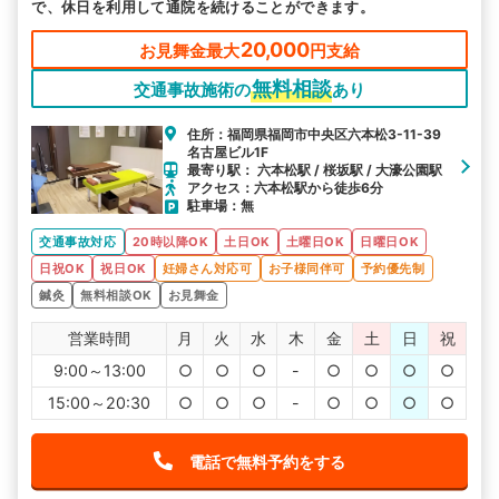
で、休日を利用して通院を続けることができます。
20,000
お見舞金最大
円支給
無料相談
交通事故施術の
あり
住所：福岡県福岡市中央区六本松3-11-39
名古屋ビル1F
最寄り駅： 六本松駅 / 桜坂駅 / 大濠公園駅
アクセス：六本松駅から徒歩6分
駐車場：無
交通事故対応
20時以降OK
土日OK
土曜日OK
日曜日OK
日祝OK
祝日OK
妊婦さん対応可
お子様同伴可
予約優先制
鍼灸
無料相談OK
お見舞金
営業時間
月
火
水
木
金
土
日
祝
9:00～13:00
○
○
○
-
○
○
○
○
15:00～20:30
○
○
○
-
○
○
○
○
電話で無料予約をする