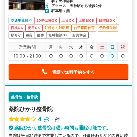
駅 / 天神南駅
アクセス：天神駅から徒歩2分
駐車場：無
交通事故対応
20時以降OK
土日OK
土曜日OK
日曜日OK
日祝OK
祝日OK
妊婦さん対応可
お子様同伴可
予約優先制
駅ちか
鍼灸
整体
無料相談OK
お見舞金
営業時間
月
火
水
木
金
土
日
祝
10:00～21:00
○
○
○
○
○
○
○
○
電話で無料予約をする
整骨院・接骨院
薬院ひかり整骨院
4
-
件
薬院ひかり整骨院は遅い時間も通院可能です。
当院は平日21時まで営業しているので、仕事終わりなどの遅い時