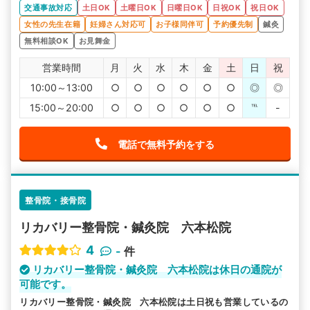
交通事故対応
土日OK
土曜日OK
日曜日OK
日祝OK
祝日OK
女性の先生在籍
妊婦さん対応可
お子様同伴可
予約優先制
鍼灸
無料相談OK
お見舞金
営業時間
月
火
水
木
金
土
日
祝
10:00～13:00
○
○
○
○
○
○
◎
◎
15:00～20:00
○
○
○
○
○
○
℡
-
電話で無料予約をする
整骨院・接骨院
リカバリー整骨院・鍼灸院 六本松院
4
-
件
リカバリー整骨院・鍼灸院 六本松院は休日の通院が
可能です。
リカバリー整骨院・鍼灸院 六本松院は土日祝も営業しているの