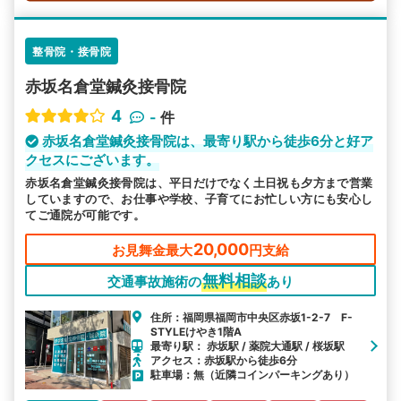
整骨院・接骨院
赤坂名倉堂鍼灸接骨院
4
-
件
赤坂名倉堂鍼灸接骨院は、最寄り駅から徒歩6分と好ア
クセスにございます。
赤坂名倉堂鍼灸接骨院は、平日だけでなく土日祝も夕方まで営業
していますので、お仕事や学校、子育てにお忙しい方にも安心し
てご通院が可能です。
20,000
お見舞金最大
円支給
無料相談
交通事故施術の
あり
住所：福岡県福岡市中央区赤坂1-2-7 F-
STYLEけやき1階A
最寄り駅： 赤坂駅 / 薬院大通駅 / 桜坂駅
アクセス：赤坂駅から徒歩6分
駐車場：無（近隣コインパーキングあり）