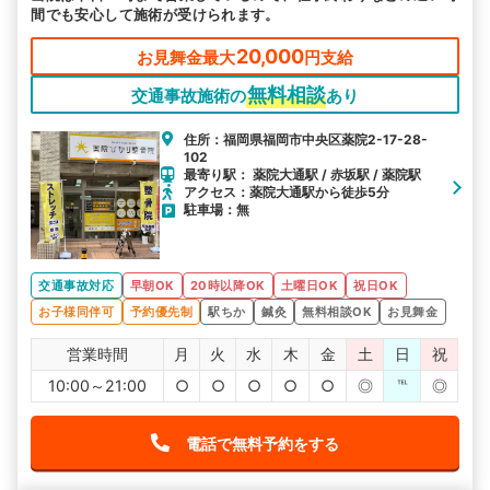
間でも安心して施術が受けられます。
20,000
お見舞金最大
円支給
無料相談
交通事故施術の
あり
住所：福岡県福岡市中央区薬院2-17-28-
102
最寄り駅： 薬院大通駅 / 赤坂駅 / 薬院駅
アクセス：薬院大通駅から徒歩5分
駐車場：無
交通事故対応
早朝OK
20時以降OK
土曜日OK
祝日OK
お子様同伴可
予約優先制
駅ちか
鍼灸
無料相談OK
お見舞金
営業時間
月
火
水
木
金
土
日
祝
10:00～21:00
○
○
○
○
○
◎
℡
◎
電話で無料予約をする