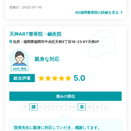
投稿日：2022-07-10
BS福岡整骨院の詳細を見る
天神ART整骨院・鍼灸院
住所：福岡県福岡市中央区天神3丁目16-23 KY天神2F
親身な対応
30代
男性
5.0
総合評価
痛みの部位
首
腰
頭
肘
手首
背中
肩
腕
膝
足
院長先生に親身に対応していだき、感謝してます。