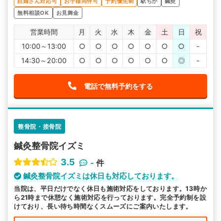
妊婦さん対応可
お子様同伴可
予約優先制
駅ちか
鍼灸
無料相談OK
お見舞金
営業時間
月
火
水
木
金
土
日
祝
10:00～13:00
○
○
○
○
○
○
○
-
14:30～20:00
○
○
○
○
○
○
◎
-
電話で無料予約をする
整骨院・接骨院
鍼灸整骨院イズミ
3.5
-
件
鍼灸整骨院イズミは休日も対応しております。
当院は、平日だけでなく休日も施術対応をしております。13時か
ら21時まで休憩なく施術対応を行っております。完全予約制を設
けており、長い待ち時間なくスムーズにご案内いたします。