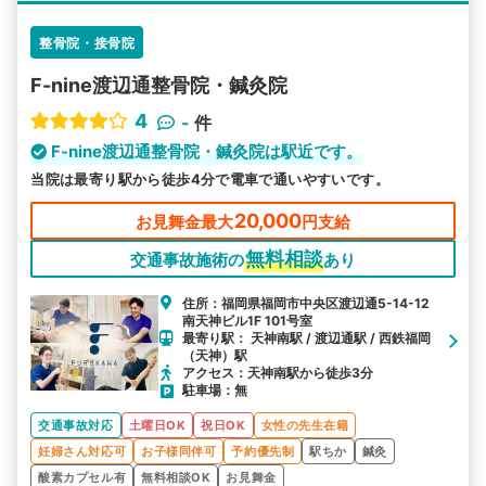
整骨院・接骨院
F-nine渡辺通整骨院・鍼灸院
4
-
件
F-nine渡辺通整骨院・鍼灸院は駅近です。
当院は最寄り駅から徒歩4分で電車で通いやすいです。
20,000
お見舞金最大
円支給
無料相談
交通事故施術の
あり
住所：福岡県福岡市中央区渡辺通5-14-12
南天神ビル1F 101号室
最寄り駅： 天神南駅 / 渡辺通駅 / 西鉄福岡
（天神）駅
アクセス：天神南駅から徒歩3分
駐車場：無
交通事故対応
土曜日OK
祝日OK
女性の先生在籍
妊婦さん対応可
お子様同伴可
予約優先制
駅ちか
鍼灸
酸素カプセル有
無料相談OK
お見舞金