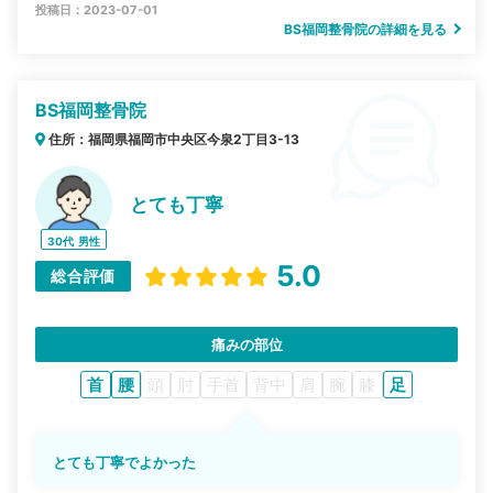
投稿日：2023-07-01
BS福岡整骨院の詳細を見る
BS福岡整骨院
住所：福岡県福岡市中央区今泉2丁目3-13
とても丁寧
30代
男性
5.0
総合評価
痛みの部位
首
腰
頭
肘
手首
背中
肩
腕
膝
足
とても丁寧でよかった