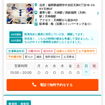
住所：福岡県福岡市中央区天神3丁目16-23
KY天神2F
最寄り駅： 天神駅 / 西鉄福岡（天神）
駅 / 天神南駅
アクセス：天神駅から徒歩4分
駐車場：無（近隣コインパーキングあり）
院長先生に親身に対応していだき、感謝してます。
30代男性
対応良く、こちらの時間の都合も考慮して頂きました。こ
30代男性
ちらのサイトや整骨院を紹介したくなりました。
交通事故対応
土曜日OK
祝日OK
妊婦さん対応可
お子様同伴可
予約優先制
駅ちか
鍼灸
無料相談OK
お見舞金
営業時間
月
火
水
木
金
土
日
祝
10:00～20:00
◎
○
○
○
○
○
℡
-
電話で無料予約をする
整骨院・接骨院