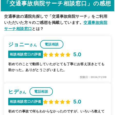
「交通事故病院サーチ相談窓口」の感想
駅から探す
院名から探す
交通事故の通院先探しで「交通事故病院サーチ」をご利用
いただいた方々のご感想を掲載しています。
交通事故病院
サーチ相談窓口
とは？
ジョニー
電話相談
さん
5.0
相談相談窓口の評価
初めてのことで動揺していたがとても丁寧にお答え頂きとても
助かった。ありがとうございました。
投稿日：2024/11/09
ヒデ
電話相談
さん
5.0
相談相談窓口の評価
初めての事故で何もわからなかったのですが、いろいろ教えて