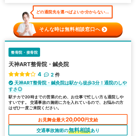
どの通院先を選べばよいか分からない...
そんな時は無料相談窓口へ
整骨院・接骨院
天神ART整骨院・鍼灸院
4
2
件
天神ART整骨院・鍼灸院は駅から徒歩3分！通院のしや
すさ◎
駅チカで20時までの営業のため、お仕事で忙しい方も通院しや
すいです。 交通事故の施術に力を入れているので、お悩みの方
はぜひ一度ご来院ください。
20,000
お見舞金最大
円支給
無料相談
交通事故施術の
あり