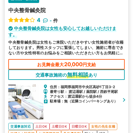
中央整骨鍼灸院
4
-
件
中央整骨鍼灸院は女性も安心してお越しいただけま
す。
中央整骨鍼灸院は女性もご来院いただきやすい女性施術者が在籍
しております。男性スタッフに緊張してしまい、施術に専念でき
ない方や女性特有のお悩みをご相談いただきたい方もお気軽にお
越しください。
20,000
お見舞金最大
円支給
無料相談
交通事故施術の
あり
住所：福岡県福岡市中央区高砂1丁目3-2
最寄り駅： 渡辺通駅 / 薬院駅 / 西鉄平尾駅
アクセス：渡辺通駅から徒歩4分
駐車場：無（近隣コインパーキングあり）
交通事故対応
土日OK
土曜日OK
日曜日OK
女性の先生在籍