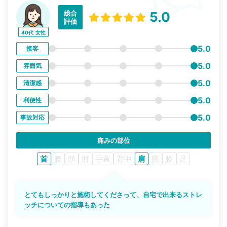
総合
5.0
評価
40代
女性
5.0
接客
5.0
雰囲気
5.0
清潔感
5.0
利便性
5.0
事故対応
痛みの部位
首
腰
頭
肘
手首
背中
肩
腕
膝
足
とてもしっかりと施術してくださって、自宅で出来るストレ
ッチについての指導もあった