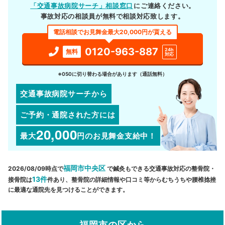
「交通事故病院サーチ」相談窓口
にご連絡ください。
事故対応の相談員が無料で相談対応致します。
電話相談でお見舞金最大20,000円が貰える
0120-963-887
24h
無料
対応
※050に切り替わる場合があります（通話無料）
交通事故病院サーチから
ご予約・通院された方には
20,000
最大
円
のお見舞金支給中！
福岡市中央区
2026/08/09時点で
で鍼灸もできる交通事故対応の整骨院・
13件
接骨院は
件あり、整骨院の詳細情報や口コミ等からむちうちや腰椎捻挫
に最適な通院先を見つけることができます。
福岡市の区から