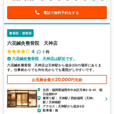
電話で無料予約をする
整骨院・接骨院
六花鍼灸整骨院 天神店
4
1
件
六花鍼灸整骨院 天神店は駅近です。
六花鍼灸整骨院 天神店は天神駅から徒歩2分の場所にありま
す。仕事終わりでも外出先からでも通院がしやすいです。
20,000
お見舞金最大
円支給
住所：福岡県福岡市中央区天神2-8-41 朝
日会館B1F
最寄り駅： 天神駅 / 西鉄福岡（天神）
駅 / 天神南駅
アクセス：天神駅から徒歩3分
駐車場：無