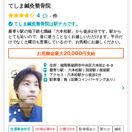
てしま鍼灸整骨院
4
-
件
てしま鍼灸整骨院は駅チカです。
最寄り駅の地下鉄七隅線「六本松駅」から徒歩2分です。駅から
とても近いので、道に迷うことなくお越しいただけます。平日だ
けでなく土曜日も営業しているので、お気軽にお越しください。
20,000
お見舞金最大
円支給
住所：福岡県福岡市中央区六本松2-6-8
最寄り駅： 六本松駅 / 別府駅 / 桜坂駅
アクセス：六本松駅から徒歩2分
駐車場：無（近隣コインパーキングあり）
交通事故対応
20時以降OK
土曜日OK
駐車場あり
駅ちか
鍼灸