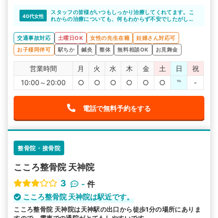
スタッフの皆様がいつもしっかり治療してくれてます。こ
40代女性
れからの治療についても、何もわからず不安でしたがしっ
かり説明して頂き安心しました。
交通事故対応
土曜日OK
女性の先生在籍
妊婦さん対応可
お子様同伴可
駅ちか
鍼灸
整体
無料相談OK
お見舞金
営業時間
月
火
水
木
金
土
日
祝
10:00～20:00
○
○
○
○
○
○
℡
-
電話で無料予約をする
整骨院・接骨院
こころ整骨院 天神院
3
-
件
こころ整骨院 天神院は駅近です。
こころ整骨院 天神院は天神駅の出口から徒歩1分の場所にありま
すので、電車での通院がとてもしやすいです。