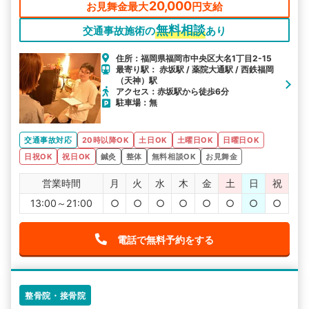
20,000
お見舞金最大
円支給
無料相談
交通事故施術の
あり
住所：福岡県福岡市中央区大名1丁目2-15
最寄り駅： 赤坂駅 / 薬院大通駅 / 西鉄福岡
（天神）駅
アクセス：赤坂駅から徒歩6分
駐車場：無
交通事故対応
20時以降OK
土日OK
土曜日OK
日曜日OK
日祝OK
祝日OK
鍼灸
整体
無料相談OK
お見舞金
営業時間
月
火
水
木
金
土
日
祝
13:00～21:00
○
○
○
○
○
○
○
○
電話で無料予約をする
整骨院・接骨院