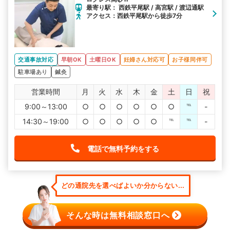
最寄り駅： 西鉄平尾駅 / 高宮駅 / 渡辺通駅
アクセス：西鉄平尾駅から徒歩7分
交通事故対応
早朝OK
土曜日OK
妊婦さん対応可
お子様同伴可
駐車場あり
鍼灸
営業時間
月
火
水
木
金
土
日
祝
9:00～13:00
○
○
○
○
○
○
℡
-
14:30～19:00
○
○
○
○
○
℡
℡
-
電話で無料予約をする
どの通院先を選べばよいか分からない...
そんな時は無料相談窓口へ