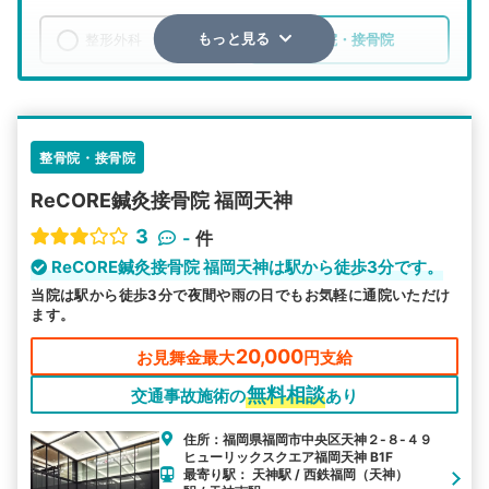
整形外科
整骨院・接骨院
もっと見る
エリア
福岡県
福岡市中央区
検索する
整骨院・接骨院
ReCORE鍼灸接骨院 福岡天神
詳細条件で絞り込む
3
-
件
その他の検索方法
ReCORE鍼灸接骨院 福岡天神は駅から徒歩3分です。
当院は駅から徒歩3分で夜間や雨の日でもお気軽に通院いただけ
駅から探す
院名から探す
ます。
20,000
お見舞金最大
円支給
無料相談
交通事故施術の
あり
住所：福岡県福岡市中央区天神２-８-４９
ヒューリックスクエア福岡天神 B1F
最寄り駅： 天神駅 / 西鉄福岡（天神）