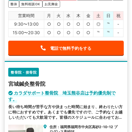
整体
無料相談OK
お見舞金
営業時間
月
火
水
木
金
土
日
祝
9:30〜13:00
○
○
○
○
○
◎
℡
-
15:00〜20:30
○
○
○
○
○
℡
℡
-
電話で無料予約をする
整骨院・接骨院
宮城鍼灸整骨院
カラダサポート整骨院 埼玉熊谷店は予約優先制で
す。
長い待ち時間が苦手な方や決まった時間に始まり、終わりたい方
に特におすすめです。あくまでも優先ですので、ご予約なくお越
しいただいても大歓迎です。皆様のスケジュールに合わせてお越
しください。
住所：福岡県福岡市中央区高砂2-10-12 プ
ログレス高砂1F