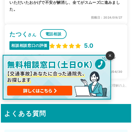
いただいたおかげで不安が解消し、全てがスムーズに進みまし
た。
投稿日：2024/09/27
たつく
電話相談
さん
5.0
相談相談窓口の評価
×
病院、接骨院も通院終了するまでとてもスムーズに進みまし
た、今日で通院も終わりになりました
投稿日：2024/04/30
※上記はご利用者様のご利用当時の主観的なご意見・ご感想です。その点ご理解の上、
一つの参考としてご活用ください。
よくある質問