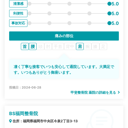
5.0
清潔感
5.0
利便性
5.0
事故対応
痛みの部位
首
腰
頭
肘
手首
背中
肩
腕
膝
足
凄く丁寧な接客でいつも安心して通院しています。大満足で
す。いつもありがとう御座います。
投稿日：2024-06-28
甲斐整骨院 薬院の詳細を見る
BS福岡整骨院
住所：福岡県福岡市中央区今泉2丁目3-13