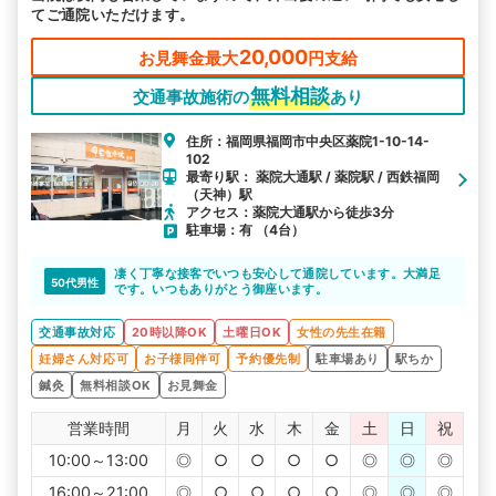
てご通院いただけます。
20,000
お見舞金最大
円支給
無料相談
交通事故施術の
あり
住所：福岡県福岡市中央区薬院1-10-14-
102
最寄り駅： 薬院大通駅 / 薬院駅 / 西鉄福岡
（天神）駅
アクセス：薬院大通駅から徒歩3分
駐車場：有 （4台）
凄く丁寧な接客でいつも安心して通院しています。大満足
50代男性
です。いつもありがとう御座います。
交通事故対応
20時以降OK
土曜日OK
女性の先生在籍
妊婦さん対応可
お子様同伴可
予約優先制
駐車場あり
駅ちか
鍼灸
無料相談OK
お見舞金
営業時間
月
火
水
木
金
土
日
祝
10:00～13:00
◎
○
○
○
○
◎
◎
◎
16:00～21:00
◎
○
○
○
○
◎
◎
◎