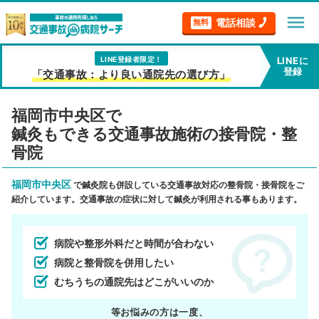
menu
電話相談
無料
LINE登録者限定！
LINEに
登録
「交通事故：より良い通院先の選び方」
福岡市中央区で
鍼灸もできる交通事故施術の接骨院・整
骨院
福岡市中央区
で鍼灸院も併設している交通事故対応の整骨院・接骨院をご
紹介しています。交通事故の症状に対して鍼灸が利用される事もあります。
病院や整形外科だと時間が合わない
病院と整骨院を併用したい
むちうちの通院先はどこがいいのか
等お悩みの方は一度、