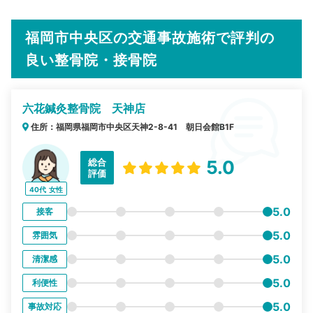
福岡市中央区の交通事故施術で評判の
良い整骨院・接骨院
六花鍼灸整骨院 天神店
住所：福岡県福岡市中央区天神2-8-41 朝日会館B1F
総合
5.0
評価
40代
女性
5.0
接客
5.0
雰囲気
5.0
清潔感
5.0
利便性
5.0
事故対応