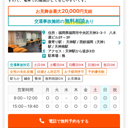
20,000
お見舞金最大
円支給
無料相談
交通事故施術の
あり
住所：福岡県福岡市中央区天神3-3-1 八木
屋ビル2F～3F
最寄り駅： 天神駅 / 西鉄福岡（天神）
駅 / 天神南駅
アクセス：天神駅から徒歩3分
駐車場：無
交通事故対応
土日OK
土曜日OK
日曜日OK
日祝OK
祝日OK
女性の先生在籍
妊婦さん対応可
お子様同伴可
予約優先制
駅ちか
鍼灸
整体
無料相談OK
お見舞金
営業時間
月
火
水
木
金
土
日
祝
9:00～12:00
○
○
-
○
○
◎
◎
◎
15:00～19:40
○
○
○
○
○
◎
◎
◎
電話で無料予約をする