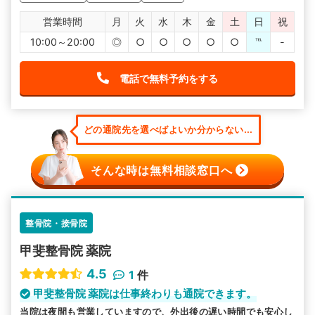
営業時間
月
火
水
木
金
土
日
祝
10:00～20:00
◎
○
○
○
○
○
℡
-
電話で無料予約をする
どの通院先を選べばよいか分からない...
そんな時は無料相談窓口へ
整骨院・接骨院
甲斐整骨院 薬院
4.5
1
件
甲斐整骨院 薬院は仕事終わりも通院できます。
当院は夜間も営業していますので、外出後の遅い時間でも安心し