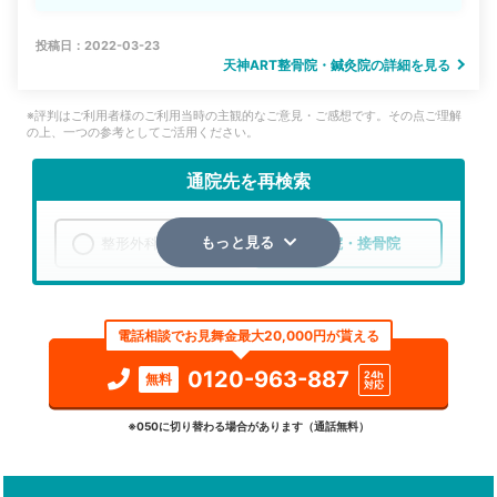
投稿日：2022-03-23
天神ART整骨院・鍼灸院の詳細を見る
※評判はご利用者様のご利用当時の主観的なご意見・ご感想です。その点ご理解
の上、一つの参考としてご活用ください。
通院先を再検索
整形外科
整骨院・接骨院
もっと見る
エリア
福岡県
福岡市中央区
電話相談でお見舞金最大20,000円が貰える
検索する
0120-963-887
24h
無料
対応
詳細条件で絞り込む
※050に切り替わる場合があります（通話無料）
その他の検索方法