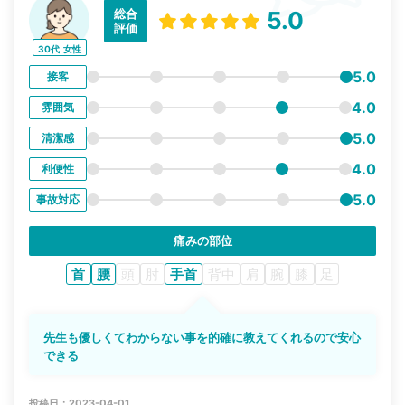
総合
5.0
評価
30代
女性
5.0
接客
4.0
雰囲気
5.0
清潔感
4.0
利便性
5.0
事故対応
痛みの部位
首
腰
頭
肘
手首
背中
肩
腕
膝
足
先生も優しくてわからない事を的確に教えてくれるので安心
できる
投稿日：2023-04-01