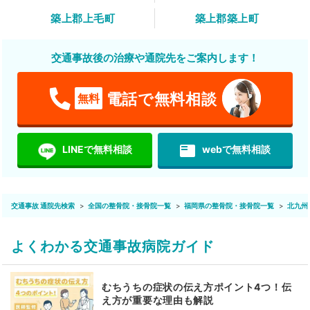
築上郡上毛町
築上郡築上町
交通事故後の治療や通院先をご案内します！
電話で無料相談
無料
featured_play_list
LINEで無料相談
webで無料相談
交通事故 通院先検索
全国の整骨院・接骨院一覧
福岡県の整骨院・接骨院一覧
北九州
よくわかる交通事故病院ガイド
むちうちの症状の伝え方ポイント4つ！伝
え方が重要な理由も解説