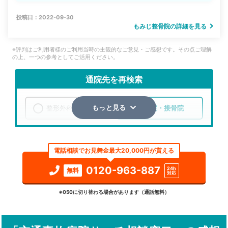
投稿日：2022-09-30
もみじ整骨院の詳細を見る
※評判はご利用者様のご利用当時の主観的なご意見・ご感想です。その点ご理解
の上、一つの参考としてご活用ください。
通院先を再検索
整形外科
整骨院・接骨院
もっと見る
エリア
福岡県
北九州市小倉南区
電話相談でお見舞金最大20,000円が貰える
検索する
0120-963-887
24h
無料
対応
詳細条件で絞り込む
※050に切り替わる場合があります（通話無料）
その他の検索方法