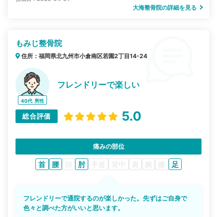
大海整骨院の詳細を見る
もみじ整骨院
住所：福岡県北九州市小倉南区若園2丁目14-24
フレンドリーで楽しい
40代
男性
5.0
総合評価
痛みの部位
首
腰
頭
肘
手首
背中
肩
腕
膝
足
フレンドリーで通院するのが楽しかった。先ずはご自身で
色々と調べた方がいいと思います。