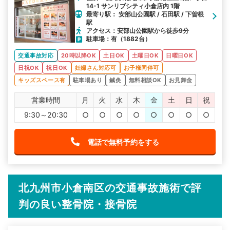
14-1 サンリブシティ小倉店内 1階
最寄り駅： 安部山公園駅 / 石田駅 / 下曽根
駅
アクセス：安部山公園駅から徒歩9分
駐車場：有（1882台）
交通事故対応
20時以降OK
土日OK
土曜日OK
日曜日OK
日祝OK
祝日OK
妊婦さん対応可
お子様同伴可
キッズスペース有
駐車場あり
鍼灸
無料相談OK
お見舞金
営業時間
月
火
水
木
金
土
日
祝
9:30～20:30
○
○
○
○
○
○
○
○
電話で無料予約をする
北九州市小倉南区の交通事故施術で評
判の良い整骨院・接骨院