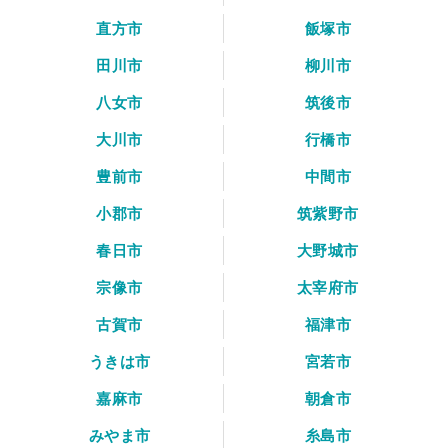
直方市
飯塚市
田川市
柳川市
八女市
筑後市
大川市
行橋市
豊前市
中間市
小郡市
筑紫野市
春日市
大野城市
宗像市
太宰府市
古賀市
福津市
うきは市
宮若市
嘉麻市
朝倉市
みやま市
糸島市