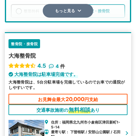
整形外科
整骨院・接骨院
もっと見る
エリア
福岡県
北九州市小倉南区
検索する
整骨院・接骨院
大海整骨院
詳細条件で絞り込む
4.5
4
件
その他の検索方法
大海整骨院は駐車場完備です。
大海整骨院は、5台分駐車場を完備しているのでお車での通院が
駅から探す
院名から探す
しやすいです。
20,000
お見舞金最大
円支給
無料相談
交通事故施術の
あり
住所：福岡県北九州市小倉南区津田新町1-
5-14
最寄り駅： 下曽根駅 / 安部山公園駅 / 石田