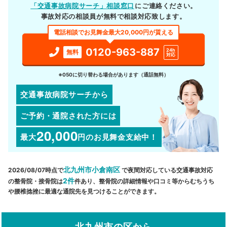
「交通事故病院サーチ」相談窓口
にご連絡ください。
事故対応の相談員が無料で相談対応致します。
電話相談でお見舞金最大20,000円が貰える
0120-963-887
24h
無料
対応
※050に切り替わる場合があります（通話無料）
交通事故病院サーチから
ご予約・通院された方には
20,000
最大
円
のお見舞金支給中！
北九州市小倉南区
2026/08/07時点で
で夜間対応している交通事故対応
2件
の整骨院・接骨院は
件あり、整骨院の詳細情報や口コミ等からむちうち
や腰椎捻挫に最適な通院先を見つけることができます。
北九州市の区から