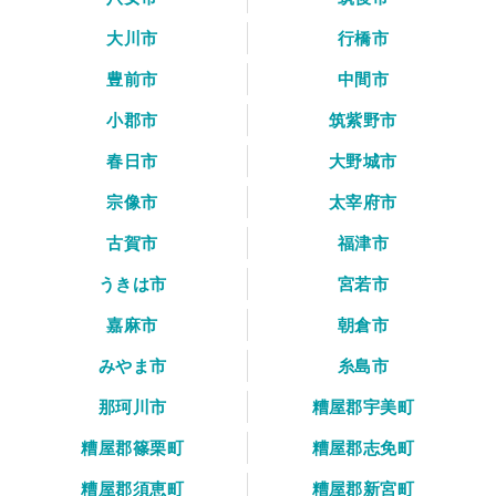
大川市
行橋市
豊前市
中間市
小郡市
筑紫野市
春日市
大野城市
宗像市
太宰府市
古賀市
福津市
うきは市
宮若市
嘉麻市
朝倉市
みやま市
糸島市
那珂川市
糟屋郡宇美町
糟屋郡篠栗町
糟屋郡志免町
糟屋郡須恵町
糟屋郡新宮町