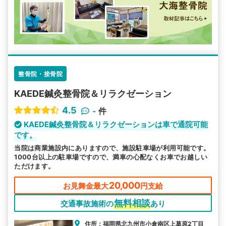
整骨院・接骨院
KAEDE鍼灸整骨院＆リラクゼーション
4.5
-
件
KAEDE鍼灸整骨院＆リラクゼーションは車で通院可能
です。
当院は商業施設内にありますので、施設駐車場が利用可能です。
1000台以上の駐車場ですので、満車の心配なくお車でお越しい
ただけます。
20,000
お見舞金最大
円支給
無料相談
交通事故施術の
あり
住所：福岡県北九州市小倉南区上葛原2丁目