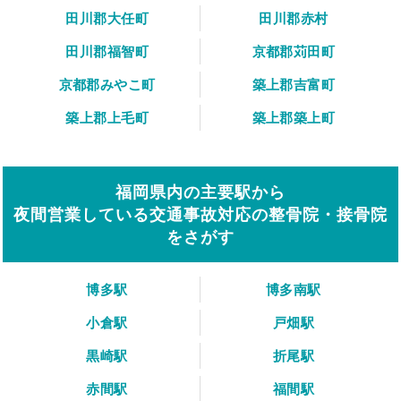
田川郡大任町
田川郡赤村
田川郡福智町
京都郡苅田町
京都郡みやこ町
築上郡吉富町
築上郡上毛町
築上郡築上町
福岡県内の主要駅から
夜間営業している交通事故対応の整骨院・接骨院
をさがす
博多駅
博多南駅
小倉駅
戸畑駅
黒崎駅
折尾駅
赤間駅
福間駅