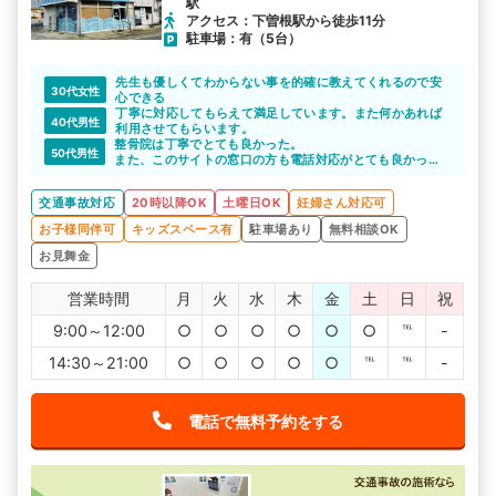
駅
アクセス：下曽根駅から徒歩11分
駐車場：有（5台）
先生も優しくてわからない事を的確に教えてくれるので安
30代女性
心できる
丁寧に対応してもらえて満足しています。また何かあれば
40代男性
利用させてもらいます。
整骨院は丁寧でとても良かった。
50代男性
また、このサイトの窓口の方も電話対応がとても良かっ
た。
交通事故対応
20時以降OK
土曜日OK
妊婦さん対応可
お子様同伴可
キッズスペース有
駐車場あり
無料相談OK
お見舞金
営業時間
月
火
水
木
金
土
日
祝
9:00～12:00
○
○
○
○
○
○
℡
-
14:30～21:00
○
○
○
○
○
℡
℡
-
電話で無料予約をする