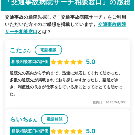
「交通事故病院サーチ相談窓口」の感想
駅から探す
院名から探す
交通事故の通院先探しで「交通事故病院サーチ」をご利用
いただいた方々のご感想を掲載しています。
交通事故病院
サーチ相談窓口
とは？
こた
電話相談
さん
5.0
相談相談窓口の評価
通院先の案内から予約まで、迅速に対応してくれて助かった。
多数の通院先が掲載されており探しやすかったし、融通がき
き、利便性の良さが仕事をしている身にとってはとても助かっ
た。
投稿日：2025/04/03
らいち
電話相談
さん
5.0
相談相談窓口の評価