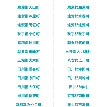
糟屋郡久山町
糟屋郡粕屋町
遠賀郡芦屋町
遠賀郡水巻町
遠賀郡岡垣町
遠賀郡遠賀町
鞍手郡小竹町
鞍手郡鞍手町
嘉穂郡桂川町
朝倉郡筑前町
朝倉郡東峰村
三井郡大刀洗町
三潴郡大木町
八女郡広川町
田川郡香春町
田川郡添田町
田川郡糸田町
田川郡川崎町
田川郡大任町
田川郡赤村
田川郡福智町
京都郡苅田町
京都郡みやこ町
築上郡吉富町