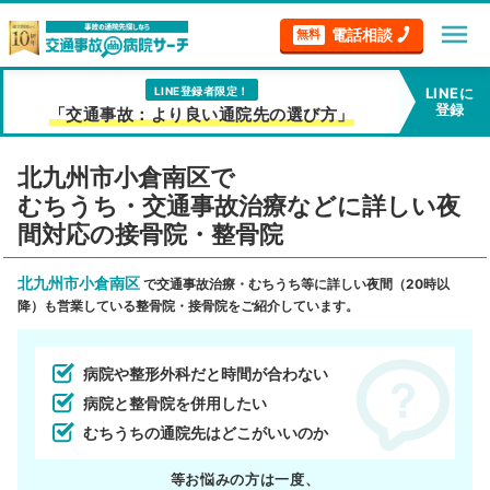
menu
電話相談
無料
LINE登録者限定！
LINEに
登録
「交通事故：より良い通院先の選び方」
北九州市小倉南区で
むちうち・交通事故治療などに詳しい夜
間対応の接骨院・整骨院
北九州市小倉南区
で交通事故治療・むちうち等に詳しい夜間（20時以
降）も営業している整骨院・接骨院をご紹介しています。
病院や整形外科だと時間が合わない
病院と整骨院を併用したい
むちうちの通院先はどこがいいのか
等お悩みの方は一度、