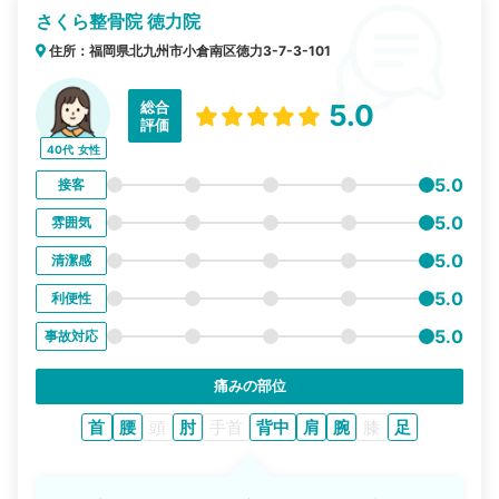
さくら整骨院 徳力院
住所：福岡県北九州市小倉南区徳力3-7-3-101
総合
5.0
評価
40代
女性
5.0
接客
5.0
雰囲気
5.0
清潔感
5.0
利便性
5.0
事故対応
痛みの部位
首
腰
頭
肘
手首
背中
肩
腕
膝
足