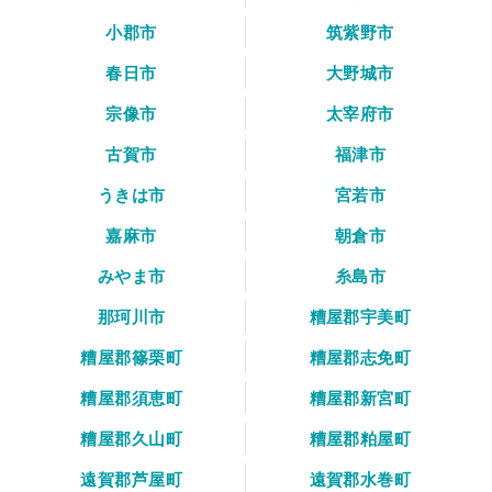
小郡市
筑紫野市
春日市
大野城市
宗像市
太宰府市
古賀市
福津市
うきは市
宮若市
嘉麻市
朝倉市
みやま市
糸島市
那珂川市
糟屋郡宇美町
糟屋郡篠栗町
糟屋郡志免町
糟屋郡須恵町
糟屋郡新宮町
糟屋郡久山町
糟屋郡粕屋町
遠賀郡芦屋町
遠賀郡水巻町