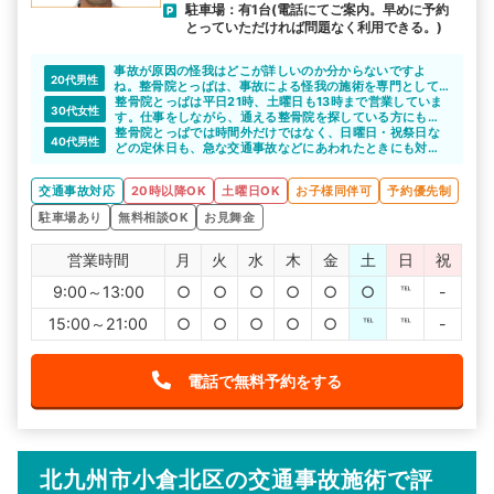
駐車場：有1台(電話にてご案内。早めに予約
とっていただければ問題なく利用できる。)
事故が原因の怪我はどこが詳しいのか分からないですよ
20代男性
ね。整骨院とっぱは、事故による怪我の施術を専門として
いる整骨院なので、ちょっとした痛みでも相談しやすいと
整骨院とっぱは平日21時、土曜日も13時まで営業していま
30代女性
思います。きちんと診てもらえると、不安も少なくなりま
す。仕事をしながら、通える整骨院を探している方にも嬉
すね。
しいですね。
整骨院とっぱでは時間外だけではなく、日曜日・祝祭日な
40代男性
どの定休日も、急な交通事故などにあわれたときにも対応
してくれます。トレーナー経験のある先生が在籍している
ので、事故の後のリハビリも安心して通えますね。
交通事故対応
20時以降OK
土曜日OK
お子様同伴可
予約優先制
駐車場あり
無料相談OK
お見舞金
営業時間
月
火
水
木
金
土
日
祝
9:00～13:00
○
○
○
○
○
○
℡
-
15:00～21:00
○
○
○
○
○
℡
℡
-
電話で無料予約をする
北九州市小倉北区の交通事故施術で評