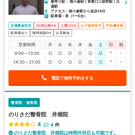
最寄り駅： 南小倉駅 / 香春口三萩野駅 / 旦
過駅
アクセス：南小倉駅から徒歩14分
駐車場：有（1〜5台）
交通事故対応
20時以降OK
土曜日OK
お子様同伴可
予約優先制
駐車場あり
無料相談OK
お見舞金
営業時間
月
火
水
木
金
土
日
祝
9:00～13:00
○
○
○
○
○
○
℡
-
14:30～21:00
○
○
○
○
○
◎
℡
-
電話で無料予約をする
整骨院・接骨院
のりさだ整骨院 井堀院
4
4
件
のりさだ整骨院 井堀院は時間外対応も可能です。