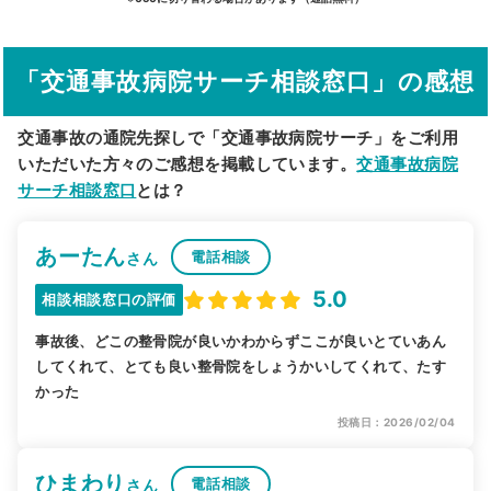
その他の検索方法
「交通事故病院サーチ相談窓口」の感想
駅から探す
院名から探す
交通事故の通院先探しで「交通事故病院サーチ」をご利用
いただいた方々のご感想を掲載しています。
交通事故病院
サーチ相談窓口
とは？
あーたん
電話相談
さん
5.0
相談相談窓口の評価
事故後、どこの整骨院が良いかわからずここが良いとていあん
してくれて、とても良い整骨院をしょうかいしてくれて、たす
かった
投稿日：2026/02/04
ひまわり
電話相談
さん