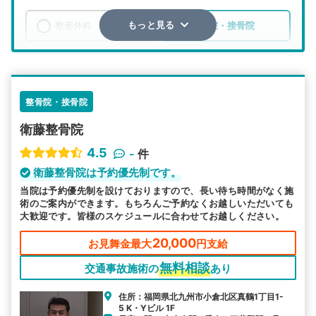
整形外科
整骨院・接骨院
もっと見る
エリア
福岡県
北九州市小倉北区
検索する
整骨院・接骨院
衛藤整骨院
詳細条件で絞り込む
4.5
-
件
その他の検索方法
衛藤整骨院は予約優先制です。
当院は予約優先制を設けておりますので、長い待ち時間がなく施
駅から探す
院名から探す
術のご案内ができます。もちろんご予約なくお越しいただいても
大歓迎です。皆様のスケジュールに合わせてお越しください。
20,000
お見舞金最大
円支給
無料相談
交通事故施術の
あり
住所：福岡県北九州市小倉北区真鶴1丁目1-
5 K・Yビル 1F