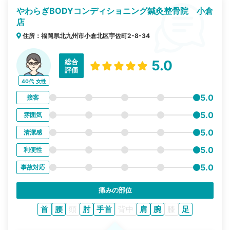
やわらぎBODYコンディショニング鍼灸整骨院 小倉
店
住所：福岡県北九州市小倉北区宇佐町2-8-34
総合
5.0
評価
40代
女性
5.0
接客
5.0
雰囲気
5.0
清潔感
5.0
利便性
5.0
事故対応
痛みの部位
首
腰
頭
肘
手首
背中
肩
腕
膝
足