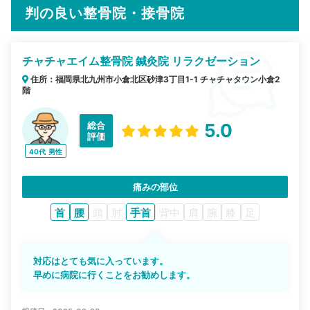
判の良い整骨院・接骨院
チャチャエイム整骨院 鍼灸院 リラクゼーション
住所：福岡県北九州市小倉北区砂津3丁目1-1 チャチャタウン小倉2
階
総合
5.0
評価
40代
男性
痛みの部位
首
腰
頭
肘
手首
背中
肩
腕
膝
足
対応はとても気に入っています。
早めに病院に行くことをお勧めします。