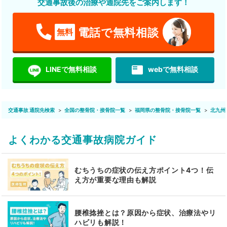
交通事故後の治療や通院先をご案内します！
電話で無料相談
無料
featured_play_list
LINEで無料相談
webで無料相談
交通事故 通院先検索
全国の整骨院・接骨院一覧
福岡県の整骨院・接骨院一覧
北九州
よくわかる交通事故病院ガイド
むちうちの症状の伝え方ポイント4つ！伝
え方が重要な理由も解説
腰椎捻挫とは？原因から症状、治療法やリ
ハビリも解説！