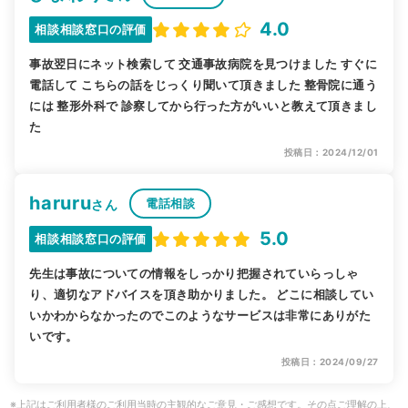
4.0
相談相談窓口の評価
事故翌日にネット検索して 交通事故病院を見つけました すぐに
電話して こちらの話をじっくり聞いて頂きました 整骨院に通う
には 整形外科で 診察してから行った方がいいと教えて頂きまし
た
投稿日：2024/12/01
haruru
電話相談
さん
5.0
相談相談窓口の評価
先生は事故についての情報をしっかり把握されていらっしゃ
り、適切なアドバイスを頂き助かりました。 どこに相談してい
いかわからなかったのでこのようなサービスは非常にありがた
いです。
投稿日：2024/09/27
※上記はご利用者様のご利用当時の主観的なご意見・ご感想です。その点ご理解の上、