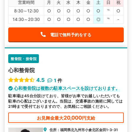
営業時間
月
火
水
木
金
土
日
祝
8:30～12:30
○
○
○
○
○
○
℡
○
14:30～20:30
○
○
○
○
○
◎
℡
-
電話で無料予約をする
整骨院・接骨院
心和整骨院
4.5
1
件
心和整骨院は複数の駐車スペースを設けております。
駐車場は45台分設けており、皆様がお車でお越しいただいても
駐車の心配はございません。当院は、交通事故の施術に関しては
21時まで受付ておりますので、お気軽にご相談ください。
20,000
お見舞金最大
円支給
住所：福岡県北九州市小倉北区金田1-3-31