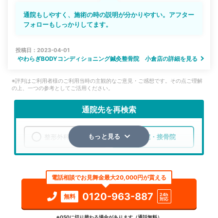
通院もしやすく、施術の時の説明が分かりやすい。アフター
フォローもしっかりしてます。
投稿日：2023-04-01
やわらぎBODYコンディショニング鍼灸整骨院 小倉店の詳細を見る
※評判はご利用者様のご利用当時の主観的なご意見・ご感想です。その点ご理解
の上、一つの参考としてご活用ください。
通院先を再検索
整形外科
整骨院・接骨院
もっと見る
エリア
福岡県
北九州市小倉北区
電話相談でお見舞金最大20,000円が貰える
検索する
0120-963-887
24h
無料
対応
詳細条件で絞り込む
※050に切り替わる場合があります（通話無料）