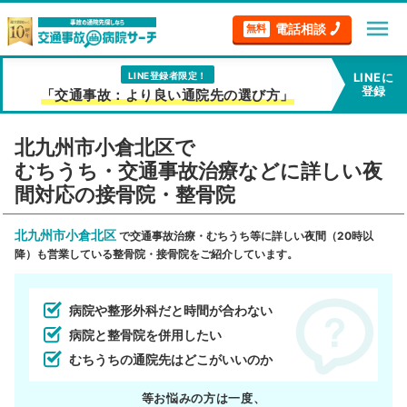
menu
電話相談
無料
LINE登録者限定！
LINEに
登録
「交通事故：より良い通院先の選び方」
北九州市小倉北区で
むちうち・交通事故治療などに詳しい夜
間対応の接骨院・整骨院
北九州市小倉北区
で交通事故治療・むちうち等に詳しい夜間（20時以
降）も営業している整骨院・接骨院をご紹介しています。
病院や整形外科だと時間が合わない
病院と整骨院を併用したい
むちうちの通院先はどこがいいのか
等お悩みの方は一度、