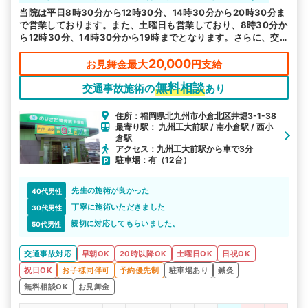
当院は平日8時30分から12時30分、14時30分から20時30分ま
で営業しております。また、土曜日も営業しており、8時30分か
ら12時30分、14時30分から19時までとなります。さらに、交
通事故の対応のみ日曜も8時30分から12時30分まで対応可能で
す。
20,000
お見舞金最大
円支給
無料相談
交通事故施術の
あり
住所：福岡県北九州市小倉北区井堀3-1-38
最寄り駅： 九州工大前駅 / 南小倉駅 / 西小
倉駅
アクセス：九州工大前駅から車で3分
駐車場：有（12台）
先生の施術が良かった
40代男性
丁寧に施術いただきました
30代男性
親切に対応してもらいました。
50代男性
交通事故対応
早朝OK
20時以降OK
土曜日OK
日祝OK
祝日OK
お子様同伴可
予約優先制
駐車場あり
鍼灸
無料相談OK
お見舞金