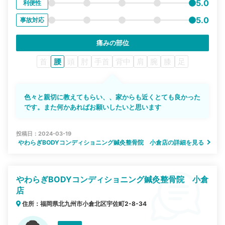
5.0
利便性
5.0
事故対応
痛みの部位
首
腰
頭
肘
手首
背中
肩
腕
膝
足
色々と親切に教えてもらい、、家からも近くとても良かった
です。また何かあればお願いしたいと思います
投稿日：2024-03-19
やわらぎBODYコンディショニング鍼灸整骨院 小倉店の詳細を見る
やわらぎBODYコンディショニング鍼灸整骨院 小倉
店
住所：福岡県北九州市小倉北区宇佐町2-8-34