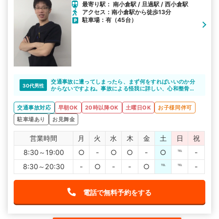
最寄り駅： 南小倉駅 / 旦過駅 / 西小倉駅
アクセス：南小倉駅から徒歩13分
駐車場：有（45台）
交通事故に遭ってしまったら、まず何をすればいいのか分
30代男性
からないですよね。事故による怪我に詳しい、心和整骨院
は、これからそうすればいいのか、わかりやすく説明して
くれるそうです。安心できますね。
交通事故対応
早朝OK
20時以降OK
土曜日OK
お子様同伴可
駐車場あり
お見舞金
営業時間
月
火
水
木
金
土
日
祝
8:30～19:00
○
-
○
○
-
○
℡
-
8:30～20:30
-
○
-
-
○
℡
℡
-
電話で無料予約をする