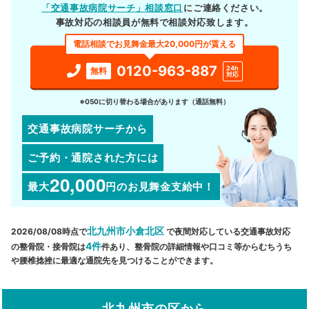
「交通事故病院サーチ」相談窓口
にご連絡ください。
事故対応の相談員が無料で相談対応致します。
電話相談でお見舞金最大20,000円が貰える
0120-963-887
24h
無料
対応
※050に切り替わる場合があります（通話無料）
交通事故病院サーチから
ご予約・通院された方には
20,000
最大
円
のお見舞金支給中！
北九州市小倉北区
2026/08/08時点で
で夜間対応している交通事故対応
4件
の整骨院・接骨院は
件あり、整骨院の詳細情報や口コミ等からむちうち
や腰椎捻挫に最適な通院先を見つけることができます。
北九州市の区から