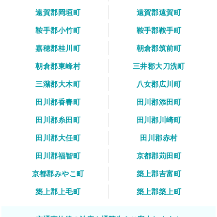
遠賀郡岡垣町
遠賀郡遠賀町
鞍手郡小竹町
鞍手郡鞍手町
嘉穂郡桂川町
朝倉郡筑前町
朝倉郡東峰村
三井郡大刀洗町
三潴郡大木町
八女郡広川町
田川郡香春町
田川郡添田町
田川郡糸田町
田川郡川崎町
田川郡大任町
田川郡赤村
田川郡福智町
京都郡苅田町
京都郡みやこ町
築上郡吉富町
築上郡上毛町
築上郡築上町