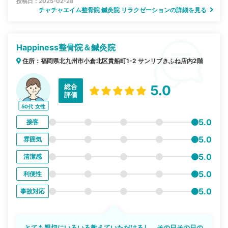
投稿日：2025-02-28
チャチャエイム整骨院 鍼灸院 リラクゼーションの詳細を見る
Happiness整骨院＆鍼灸院
住所：福岡県北九州市小倉北区貴船町1-2 サンリブきふね店内2階
総合
5.0
評価
50代
女性
5.0
接客
5.0
雰囲気
5.0
清潔感
5.0
利便性
5.0
事故対応
とても親切にいろいろ教えていただけるし、その日その日の