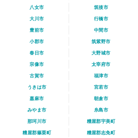
八女市
筑後市
大川市
行橋市
豊前市
中間市
小郡市
筑紫野市
春日市
大野城市
宗像市
太宰府市
古賀市
福津市
うきは市
宮若市
嘉麻市
朝倉市
みやま市
糸島市
那珂川市
糟屋郡宇美町
糟屋郡篠栗町
糟屋郡志免町