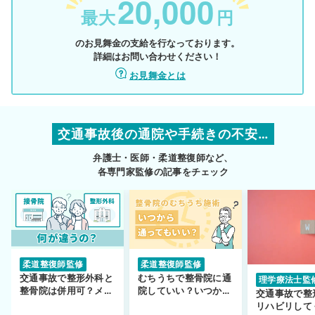
20,000
最大
円
のお見舞金の支給を行なっております。
詳細はお問い合わせください！
お見舞金とは
交通事故後の通院や手続きの不安…
弁護士・医師・柔道整復師など、
各専門家監修の記事をチェック
柔道整復師監修
柔道整復師監修
交通事故で整形外科と
むちうちで整骨院に通
理学療法士監
整骨院は併用可？メリ
院していい？いつから
交通事故で整
ットや注意点を解説
通えるかや施術も解
リハビリして