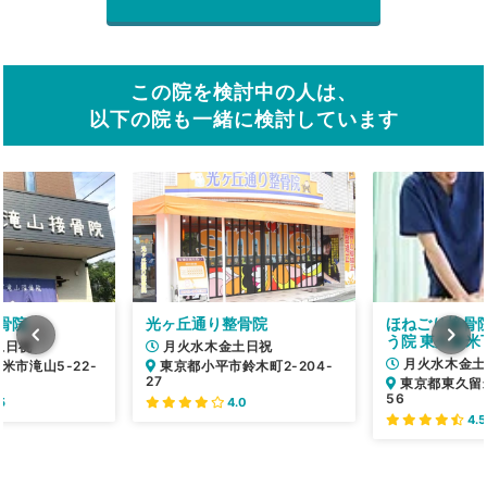
この院を検討中の人は、
以下の院も一緒に検討しています
骨院
光ヶ丘通り整骨院
ほねごり接骨
う院 東久留米
土日祝
月火水木金土日祝
月火水木金土
米市滝山5-22-
東京都小平市鈴木町2-204-
27
東京都東久留米
56
5
4.0
4.5