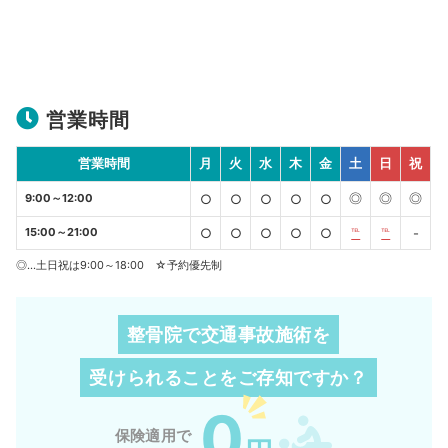
営業時間
営業時間
月
火
水
木
金
土
日
祝
◎
◎
◎
9:00～12:00
○
○
○
○
○
15:00～21:00
○
○
○
○
○
℡
℡
-
◎…土日祝は9:00～18:00 ☆予約優先制
整骨院で交通事故施術を
受けられることを
ご存知ですか？
0
保険適用で