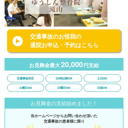
交通事故のお怪我の
通院お申込・予約はこちら
20,000
お見舞金最大
円支給
交通事故対応
20時以降OK
土日OK
土曜日OK
日曜日OK
日祝OK
お見舞金の支給始めました！
当ホームページからお問い合わせ頂いた
交通事故の患者様に限り