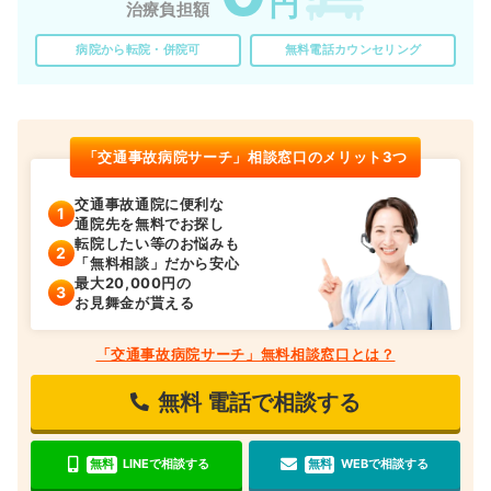
円
治療負担額
病院から転院・併院可
無料電話カウンセリング
「交通事故病院サーチ」相談窓口のメリット3つ
交通事故通院に便利な
通院先を無料でお探し
転院したい等のお悩みも
「無料相談」だから安心
最大20,000円の
お見舞金が貰える
「交通事故病院サーチ」無料相談窓口とは？
無料
電話で相談する
無料
LINEで相談する
無料
WEBで相談する