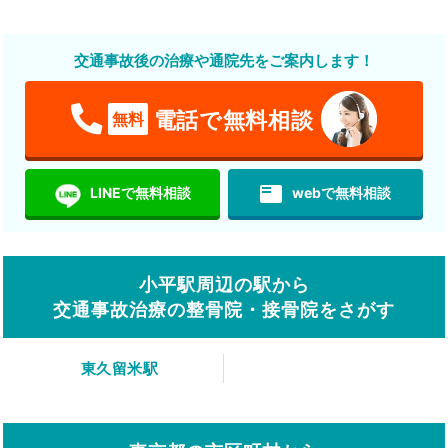
交通事故後の治療や通院先をご案内します！
電話で無料相談
無料
featured_play_list
LINEで無料相談
webで無料相談
小平駅周辺の駅から
交通事故治療の整骨院・接骨院をさがす
東久留米駅