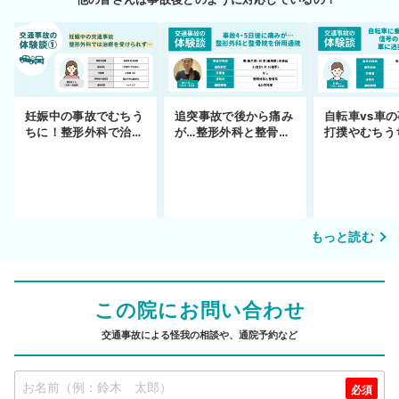
妊娠中の事故でむちう
追突事故で後から痛み
自転車vs車
ちに！整形外科で治療
が…整形外科と整骨院
打撲やむちう
できず
の併用通院〜示談まで
を進めるまで
もっと読む
この院にお問い合わせ
交通事故による怪我の相談や、通院予約など