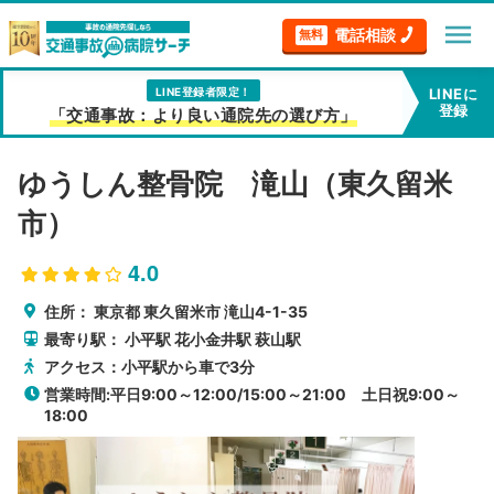
menu
電話相談
無料
LINE登録者限定！
LINEに
登録
「交通事故：より良い通院先の選び方」
ゆうしん整骨院 滝山（東久留米
市）
4.0
住所：
東京都
東久留米市
滝山4-1-35
最寄り駅：
小平駅
花小金井駅
萩山駅
アクセス：小平駅から車で3分
営業時間:平日9:00～12:00/15:00～21:00 土日祝9:00～
18:00