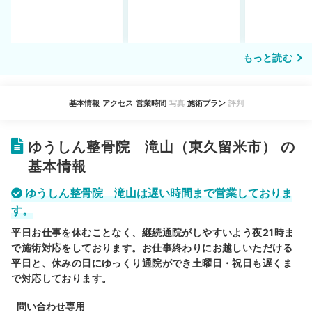
説！
い…転院する
もっと読む
基本情報
アクセス
営業時間
写真
施術プラン
評判
ゆうしん整骨院 滝山（東久留米市） の
基本情報
ゆうしん整骨院 滝山は遅い時間まで営業しておりま
す。
平日お仕事を休むことなく、継続通院がしやすいよう夜21時ま
で施術対応をしております。お仕事終わりにお越しいただける
平日と、休みの日にゆっくり通院ができ土曜日・祝日も遅くま
で対応しております。
問い合わせ専用