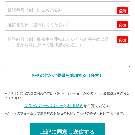
その他のご要望を追加する（任意）
add_circle_outline
※ドメイン指定受信ご利用の方は（@happys.co.jp）からのメール受信設定を許可し
てください
プライバシーポリシー
と
利用規約
をご覧ください
※こちらのフォームは交通事故のお怪我のお問い合わせのみ受け付けております。