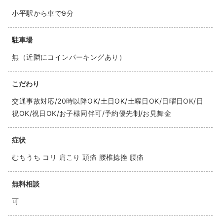
小平駅から車で9分
駐車場
無（近隣にコインパーキングあり）
こだわり
交通事故対応/20時以降OK/土日OK/土曜日OK/日曜日OK/日
祝OK/祝日OK/お子様同伴可/予約優先制/お見舞金
症状
むちうち コリ 肩こり 頭痛 腰椎捻挫 腰痛
無料相談
可