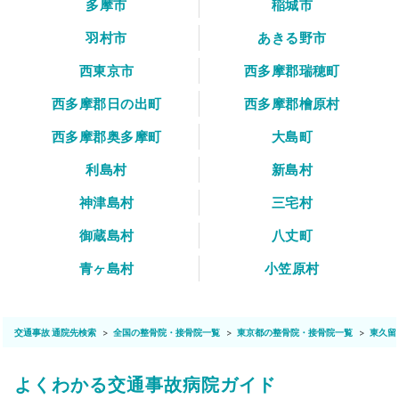
多摩市
稲城市
羽村市
あきる野市
西東京市
西多摩郡瑞穂町
西多摩郡日の出町
西多摩郡檜原村
西多摩郡奥多摩町
大島町
利島村
新島村
神津島村
三宅村
御蔵島村
八丈町
青ヶ島村
小笠原村
交通事故 通院先検索
全国の整骨院・接骨院一覧
東京都の整骨院・接骨院一覧
東久留
よくわかる交通事故病院ガイド