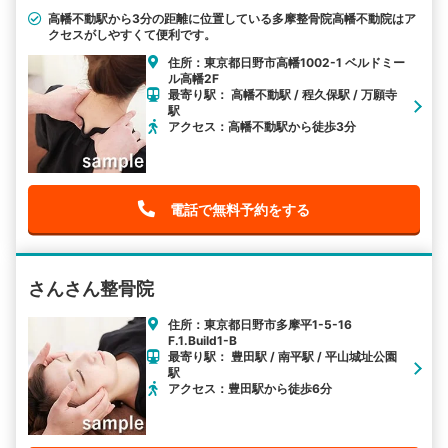
高幡不動駅から3分の距離に位置している多摩整骨院高幡不動院はア
クセスがしやすくて便利です。
住所：東京都日野市高幡1002-1 ベルドミー
ル高幡2F
最寄り駅： 高幡不動駅 / 程久保駅 / 万願寺
駅
アクセス：高幡不動駅から徒歩3分
電話で無料予約をする
さんさん整骨院
住所：東京都日野市多摩平1-5-16
F.1.Build1-B
最寄り駅： 豊田駅 / 南平駅 / 平山城址公園
駅
アクセス：豊田駅から徒歩6分