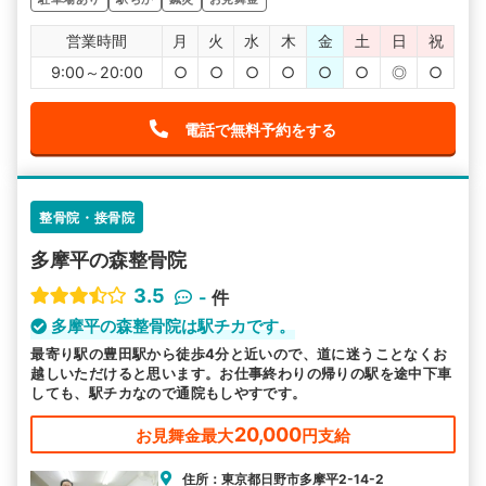
営業時間
月
火
水
木
金
土
日
祝
9:00～20:00
○
○
○
○
○
○
◎
○
電話で無料予約をする
整骨院・接骨院
多摩平の森整骨院
3.5
-
件
多摩平の森整骨院は駅チカです。
最寄り駅の豊田駅から徒歩4分と近いので、道に迷うことなくお
越しいただけると思います。お仕事終わりの帰りの駅を途中下車
しても、駅チカなので通院もしやすです。
20,000
お見舞金最大
円支給
住所：東京都日野市多摩平2-14-2