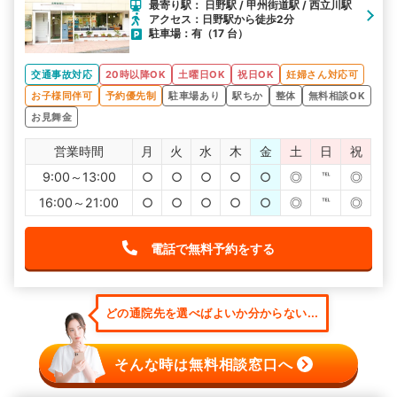
最寄り駅： 日野駅 / 甲州街道駅 / 西立川駅
アクセス：日野駅から徒歩2分
駐車場：有（17 台）
交通事故対応
20時以降OK
土曜日OK
祝日OK
妊婦さん対応可
お子様同伴可
予約優先制
駐車場あり
駅ちか
整体
無料相談OK
お見舞金
営業時間
月
火
水
木
金
土
日
祝
9:00～13:00
○
○
○
○
○
◎
℡
◎
16:00～21:00
○
○
○
○
○
◎
℡
◎
電話で無料予約をする
どの通院先を選べばよいか分からない...
そんな時は無料相談窓口へ