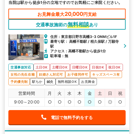
当院は駅から徒歩1分の立地ですのでお気軽にご来院ください。
20,000
お見舞金最大
円支給
無料相談
交通事故施術の
あり
住所：東京都日野市高幡3-3 ONMビル1F
最寄り駅： 高幡不動駅 / 程久保駅 / 万願寺
駅
アクセス：高幡不動駅から徒歩1分
駐車場：無
交通事故対応
土日OK
土曜日OK
日曜日OK
日祝OK
祝日OK
女性の先生在籍
妊婦さん対応可
お子様同伴可
キッズスペース有
予約優先制
駅ちか
鍼灸
無料相談OK
お見舞金
営業時間
月
火
水
木
金
土
日
祝
9:00～20:00
○
○
○
○
○
○
◎
○
電話で無料予約をする