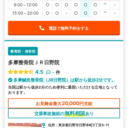
9:00～12:00
○
○
○
○
○
○
℡
-
15:00～20:00
○
○
-
○
○
◎
℡
-
電話で無料予約をする
整骨院・接骨院
多摩整骨院ＪＲ日野院
4.5
-
件
多摩鍼灸整骨院（JR日野院）は駅から徒歩2分です。
当院は駅から徒歩2分のため便利に通院いただける立地となって
おります。
20,000
お見舞金最大
円支給
無料相談
交通事故施術の
あり
住所：東京都日野市日野本町3丁目5-11