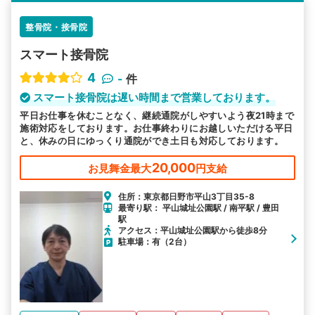
整骨院・接骨院
スマート接骨院
4
-
件
スマート接骨院は遅い時間まで営業しております。
平日お仕事を休むことなく、継続通院がしやすいよう夜21時まで
施術対応をしております。お仕事終わりにお越しいただける平日
と、休みの日にゆっくり通院ができ土日も対応しております。
20,000
お見舞金最大
円支給
住所：東京都日野市平山3丁目35-8
最寄り駅： 平山城址公園駅 / 南平駅 / 豊田
駅
アクセス：平山城址公園駅から徒歩8分
駐車場：有（2台）