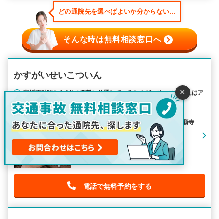
どの通院先を選べばよいか分からない...
そんな時は無料相談窓口へ
かすがいせいこついん
×
高幡不動駅から4分の距離に位置しているかすがいせいこついんはア
クセスがしやすくて便利です。
住所：東京都日野市高幡1012-1
最寄り駅： 高幡不動駅 / 程久保駅 / 万願寺
駅
アクセス：高幡不動駅から徒歩4分
電話で無料予約をする