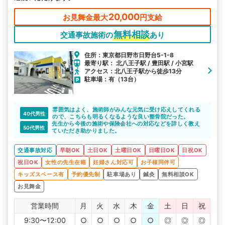
20,000
お見舞金最大
円支給
無料相談
交通事故施術の
あり
住所：東京都日野市日野台5-1-8
最寄り駅： 北八王子駅 / 豊田駅 / 小宮駅
アクセス：北八王子駅から徒歩13分
駐車場：有（13台）
雰囲気はよく、施術師がみんな元気に受け応えしてくれる
40代男性
ので、こちらも明るくなるような良い整骨院だった。
先生から今後の施術や保険会社への対応などを詳しく教え
50代男性
ていただき助かりました。
交通事故対応
早朝OK
土日OK
土曜日OK
日曜日OK
日祝OK
祝日OK
女性の先生在籍
妊婦さん対応可
お子様同伴可
キッズスペース有
予約優先制
駐車場あり
鍼灸
無料相談OK
お見舞金
営業時間
月
火
水
木
金
土
日
祝
9:30〜12:00
○
○
○
○
○
◎
◎
◎