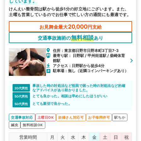
しています。
けんえい整骨院は駅から徒歩1分の好立地にございます。また、
土曜も営業しているのでお仕事で忙しい方の通院にも最適です。
20,000
お見舞金最大
円支給
無料相談
交通事故施術の
あり
住所：東京都日野市日野本町3丁目7-3
最寄り駅： 日野駅 / 甲州街道駅 / 柴崎体育
館駅
アクセス：日野駅から徒歩4分
駐車場：無し（近隣コインパーキングあり）
事故した時の対処法など怪我で困った時の対処法など的確
20代男性
なアドバイスがあり助かりました。
とても良かった。相談は早めにしたほうがいい
50代男性
とても親切で良かった。
50代男性
交通事故対応
土曜日OK
妊婦さん対応可
お子様同伴可
駅ちか
鍼灸
無料相談OK
営業時間
月
火
水
木
金
土
日
祝