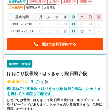
交通事故対応
20時以降OK
土日OK
土曜日OK
日曜日OK
予約優先制
駐車場あり
お見舞金
営業時間
月
火
水
木
金
土
日
祝
9:00～12:00
○
○
○
○
○
○
○
-
14:00～21:00
○
○
○
◎
○
◎
℡
-
電話で無料予約をする
整骨院・接骨院
ほねごり接骨院・はりきゅう院 日野台院
3
2
件
ほねごり接骨院・はりきゅう院 日野台院は、お子さま
を連れての通院も可能です。
ほねごり接骨院・はりきゅう院 日野台院には、キッズスペース
やベビーベッドがあります。お子さまのいる患者さまも、気軽に
通院いただけます。