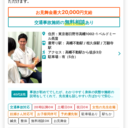
ただけます。
20,000
お見舞金最大
円支給
無料相談
交通事故施術の
あり
住所：東京都日野市高幡1002-1 ベルドミー
ル髙畠
最寄り駅： 高幡不動駅 / 程久保駅 / 万願寺
駅
アクセス：高幡不動駅から徒歩3分
駐車場：有（5台）
事故が初めてでしたが、わかりやすく身体の状態や施術の
40代女性
説明をしてくれて、先生達も話しやすい方ばかりで安心し
ました。
身体を触られるのに慣れていないことを伝え、最初は優し
交通事故対応
20時以降OK
土曜日OK
祝日OK
女性の先生在籍
めの施術から行っていただき、徐々に慣れてきてペースを
合わせてくれたのも嬉しかったです。
妊婦さん対応可
お子様同伴可
予約優先制
駐車場あり
駅ちか
保険会社から打ち切り連絡が来てしまったので一旦終了に
なりそうですが、定期的に通いたいと思える整骨院でし
鍼灸
整体
無料相談OK
お見舞金
た。