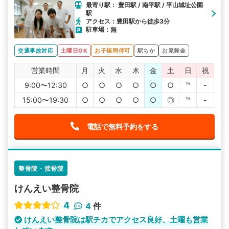
最寄り駅： 豊田駅 / 南平駅 / 平山城址公園
駅
アクセス：豊田駅から徒歩3分
駐車場：無
交通事故対応
土曜日OK
お子様同伴可
駅ちか
お見舞金
営業時間
月
火
水
木
金
土
日
祝
9:00〜12:30
○
○
○
○
○
○
℡
-
15:00〜19:30
○
○
○
○
○
◎
℡
-
電話で無料予約をする
整骨院・接骨院
けんえい整骨院
4
4
件
けんえい整骨院は駅チカでアクセス良好、土曜も営業