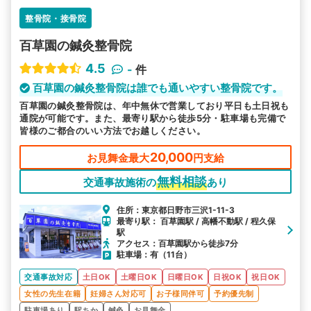
整骨院・接骨院
百草園の鍼灸整骨院
4.5
-
件
百草園の鍼灸整骨院は誰でも通いやすい整骨院です。
百草園の鍼灸整骨院は、年中無休で営業しており平日も土日祝も
通院が可能です。また、最寄り駅から徒歩5分・駐車場も完備で
皆様のご都合のいい方法でお越しください。
20,000
お見舞金最大
円支給
無料相談
交通事故施術の
あり
住所：東京都日野市三沢1-11-3
最寄り駅： 百草園駅 / 高幡不動駅 / 程久保
駅
アクセス：百草園駅から徒歩7分
駐車場：有（11台）
交通事故対応
土日OK
土曜日OK
日曜日OK
日祝OK
祝日OK
女性の先生在籍
妊婦さん対応可
お子様同伴可
予約優先制
駐車場あり
駅ちか
鍼灸
お見舞金