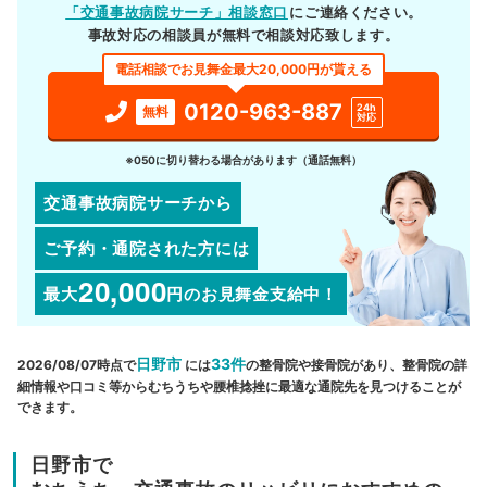
「交通事故病院サーチ」相談窓口
にご連絡ください。
事故対応の相談員が無料で相談対応致します。
電話相談でお見舞金最大20,000円が貰える
0120-963-887
24h
無料
対応
※050に切り替わる場合があります（通話無料）
交通事故病院サーチから
ご予約・通院された方には
20,000
最大
円
のお見舞金支給中！
日野市
33件
2026/08/07時点で
には
の整骨院や接骨院があり、整骨院の詳
細情報や口コミ等からむちうちや腰椎捻挫に最適な通院先を見つけることが
できます。
日野市で