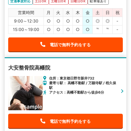
交通事故対応
土日OK
土曜日OK
日曜日OK
駐車場あり
営業時間
月
火
水
木
金
土
日
祝
9:00～12:30
○
○
○
○
○
◎
◎
-
15:00～19:00
○
○
○
○
○
℡
℡
-
電話で無料予約をする
大安整骨院高幡院
住所：東京都日野市新井732
最寄り駅： 高幡不動駅 / 万願寺駅 / 程久保
駅
アクセス：高幡不動駅から徒歩6分
電話で無料予約をする