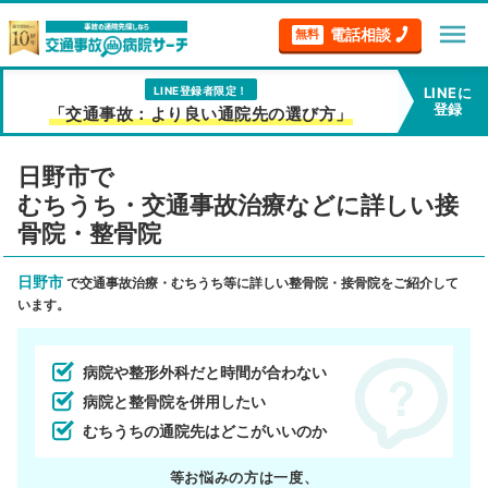
menu
電話相談
無料
LINE登録者限定！
LINEに
登録
「交通事故：より良い通院先の選び方」
日野市で
むちうち・交通事故治療などに詳しい接
骨院・整骨院
日野市
で交通事故治療・むちうち等に詳しい整骨院・接骨院をご紹介して
います。
病院や整形外科だと時間が合わない
病院と整骨院を併用したい
むちうちの通院先はどこがいいのか
等お悩みの方は一度、