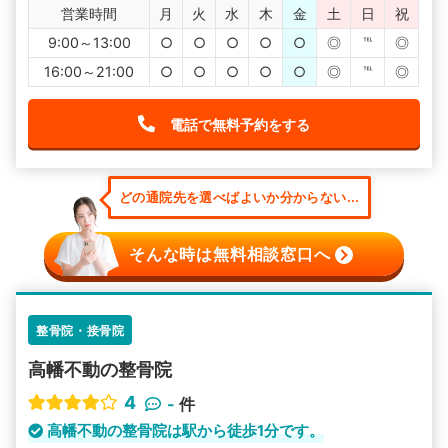
営業時間
月
火
水
木
金
土
日
祝
9:00～13:00
○
○
○
○
○
◎
℡
◎
16:00～21:00
○
○
○
○
○
◎
℡
◎
電話で無料予約をする
どの通院先を選べばよいか分からない...
そんな時は無料相談窓口へ
整骨院・接骨院
高幡不動の整骨院
4
-
件
高幡不動の整骨院は駅から徒歩1分です。