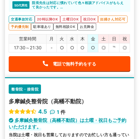
院長先生は対応に慣れていて色々相談アドバイスがもらえ
50代男性
て良かったです。
施術内容は打ち身類なのか短時間で終わってしまい、確か
に改善はしていくのですがよくわからなかった部分があり
交通事故対応
20時以降OK
土曜日OK
祝日OK
妊婦さん対応可
ます。
予約優先制
駐車場あり
無料相談OK
お見舞金
営業時間
月
火
水
木
金
土
日
祝
17:30～21:30
-
○
○
○
○
◎
℡
◎
電話で無料予約をする
整骨院・接骨院
多摩鍼灸整骨院（高幡不動院）
4.5
1
件
多摩鍼灸整骨院（高幡不動院）は土曜・祝日もご予約
いただけます。
当院は土曜・祝日も営業しておりますのでお忙しい方も通ってい