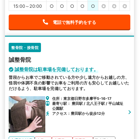
15:00～20:00
○
○
○
○
○
◎
◎
◎
電話で無料予約をする
整骨院・接骨院
誠整骨院
誠整骨院は駐車場を完備しております。
普段からお車でご移動されている方や少し遠方からお越しの方、
怪我や体調不良の影響でお車をご利用の方も安心してお越しいた
だけるよう、駐車場を完備しております。
住所：東京都日野市多摩平5-16-17
最寄り駅： 豊田駅 / 北八王子駅 / 平山城址
公園駅
アクセス：豊田駅から徒歩12分