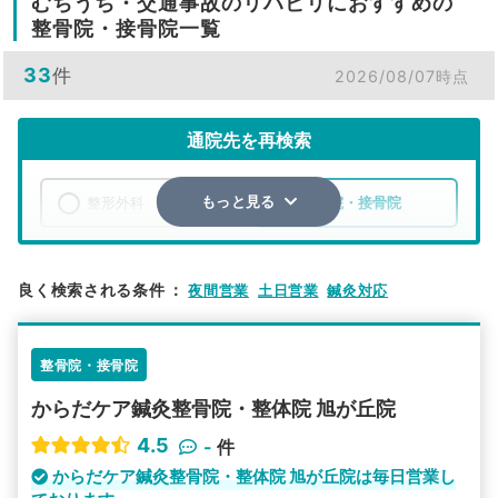
むちうち・交通事故のリハビリにおすすめの
整骨院・接骨院一覧
33
件
2026/08/07時点
通院先を再検索
整形外科
整骨院・接骨院
もっと見る
エリア
東京都
日野市
良く検索される条件
：
夜間営業
土日営業
鍼灸対応
検索する
整骨院・接骨院
詳細条件で絞り込む
からだケア鍼灸整骨院・整体院 旭が丘院
その他の検索方法
4.5
-
件
駅から探す
院名から探す
からだケア鍼灸整骨院・整体院 旭が丘院は毎日営業し