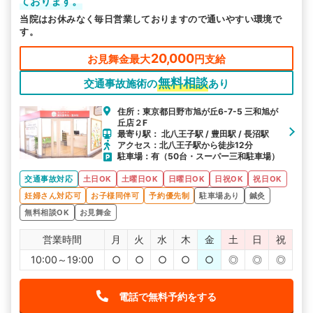
ております。
当院はお休みなく毎日営業しておりますので通いやすい環境で
す。
20,000
お見舞金最大
円支給
無料相談
交通事故施術の
あり
住所：東京都日野市旭が丘6-7-5 三和旭が
丘店２F
最寄り駅： 北八王子駅 / 豊田駅 / 長沼駅
アクセス：北八王子駅から徒歩12分
駐車場：有（50台・スーパー三和駐車場）
交通事故対応
土日OK
土曜日OK
日曜日OK
日祝OK
祝日OK
妊婦さん対応可
お子様同伴可
予約優先制
駐車場あり
鍼灸
無料相談OK
お見舞金
営業時間
月
火
水
木
金
土
日
祝
10:00～19:00
○
○
○
○
○
◎
◎
◎
電話で無料予約をする