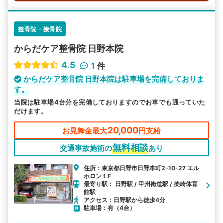
整骨院・接骨院
からだケア整骨院 日野本院
4.5
1
件
からだケア整骨院 日野本院は駐車場を完備しておりま
す。
当院は駐車場4台分を完備しておりますのでお車でも通っていた
だけます。
20,000
お見舞金最大
円支給
無料相談
交通事故施術の
あり
住所：東京都日野市日野本町2-10-27 エル
ホロン１F
最寄り駅： 日野駅 / 甲州街道駅 / 柴崎体育
館駅
アクセス：日野駅から徒歩4分
駐車場：有（4台）