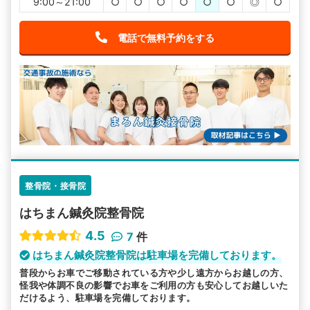
9:00～21:00
○
○
○
○
○
○
◎
○
電話で無料予約をする
整骨院・接骨院
はちまん鍼灸院整骨院
4.5
7
件
はちまん鍼灸院整骨院は駐車場を完備しております。
普段からお車でご移動されている方や少し遠方からお越しの方、
怪我や体調不良の影響でお車をご利用の方も安心してお越しいた
だけるよう、駐車場を完備しております。