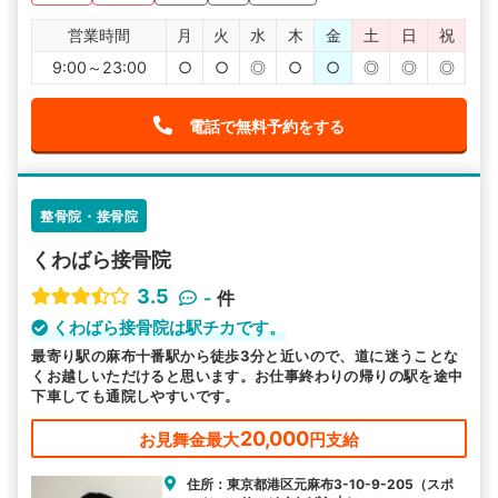
営業時間
月
火
水
木
金
土
日
祝
9:00～23:00
○
○
◎
○
○
◎
◎
◎
電話で無料予約をする
整骨院・接骨院
くわばら接骨院
3.5
-
件
くわばら接骨院は駅チカです。
最寄り駅の麻布十番駅から徒歩3分と近いので、道に迷うことな
くお越しいただけると思います。お仕事終わりの帰りの駅を途中
下車しても通院しやすいです。
20,000
お見舞金最大
円支給
住所：東京都港区元麻布3-10-9-205（スポ