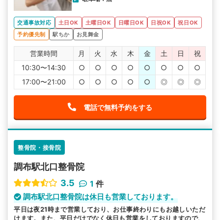
交通事故対応
土日OK
土曜日OK
日曜日OK
日祝OK
祝日OK
予約優先制
駅ちか
お見舞金
営業時間
月
火
水
木
金
土
日
祝
10:30〜14:30
○
○
○
○
○
○
○
○
17:00〜21:00
○
○
○
○
○
◎
◎
◎
電話で無料予約をする
整骨院・接骨院
調布駅北口整骨院
3.5
1
件
調布駅北口整骨院は休日も営業しております。
平日は夜21時まで営業しており、お仕事終わりにもお越しいただ
けます。また、平日だけでなく休日も営業をしておりますので、