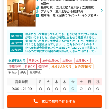
A部分
最寄り駅： 立川北駅 / 立川駅 / 立川南駅
アクセス：立川北駅から徒歩1分
駐車場：無（近隣にコインパーキングあり）
親身になって施術していただき、おかげさまでだいぶ痛み
30代男性
が引いてきました。自分の時間に合わせて通院できるのも
非常に助かりました。
最初に行った整形で整骨院にも行きたかったが、整骨院に
40代男性
行くことを禁止されてしまい、、こちらのサイトのオペレ
ーターに相談しました。
たちかわ総合治療センターは8:30から22:00まで営業して
30代女性
色々相談にのっていただいて、無事整形と整骨院の併用が
いるので通院する時間の選択肢がたくさんで日によってあ
可能になり良かったです。
く時間が違う私にはとても助かりました。
また、昼休みもないので昼間もしっかり施術を受けること
交通事故対応
早朝OK
20時以降OK
土日OK
土曜日OK
ができました。
日曜日OK
日祝OK
祝日OK
妊婦さん対応可
お子様同伴可
駅ちか
鍼灸
お見舞金
営業時間
月
火
水
木
金
土
日
祝
9:00～21:00
○
○
○
○
○
○
○
○
電話で無料予約をする