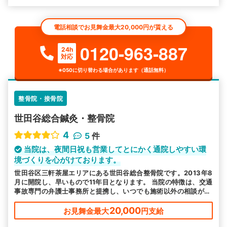
電話相談でお見舞金最大20,000円が貰える
0120-963-887
24h
対応
※050に切り替わる場合があります（通話無料）
整骨院・接骨院
世田谷総合鍼灸・整骨院
4
5
件
当院は、夜間日祝も営業してとにかく通院しやすい環
境づくりを心がけております。
世田谷区三軒茶屋エリアにある世田谷総合整骨院です。2013年8
月に開院し、早いもので11年目となります。 当院の特徴は、交通
事故専門の弁護士事務所と提携し、いつでも施術以外の相談がで
きるサポート体制と、提携する病院との連携を心掛け、併用して
継続通院できる病院探しもサポートしている点です。 また夜間
20,000
お見舞金最大
円支給
日祝も営業し、とにかく通院しやすい環境づくりを心がけており