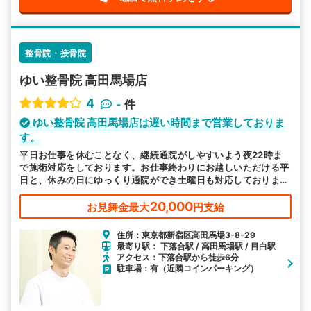
整骨院・接骨院
ゆい整骨院 高田馬場店
4
-
件
ゆい整骨院 高田馬場店は遅い時間まで営業しておりま
す。
平日お仕事を休むことなく、継続通院がしやすいよう夜22時ま
で施術対応をしております。お仕事終わりにお越しいただける平
日と、休みの日にゆっくり通院ができ土曜日も対応しておりま
す。
20,000
お見舞金最大
円支給
住所：東京都新宿区高田馬場3-8-29
最寄り駅： 下落合駅 / 高田馬場駅 / 目白駅
アクセス：下落合駅から徒歩6分
駐車場：有（近隣コインパーキング）