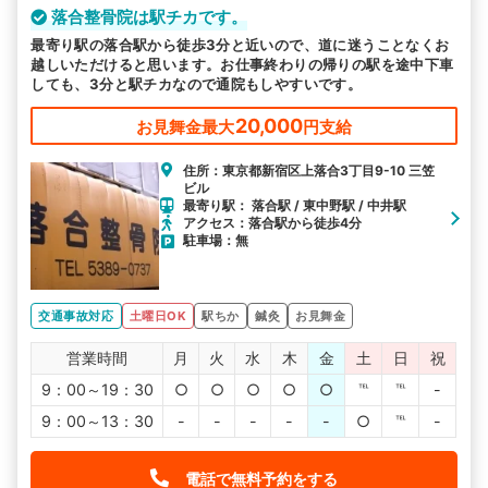
落合整骨院は駅チカです。
最寄り駅の落合駅から徒歩3分と近いので、道に迷うことなくお
越しいただけると思います。お仕事終わりの帰りの駅を途中下車
しても、3分と駅チカなので通院もしやすいです。
20,000
お見舞金最大
円支給
住所：東京都新宿区上落合3丁目9-10 三笠
ビル
最寄り駅： 落合駅 / 東中野駅 / 中井駅
アクセス：落合駅から徒歩4分
駐車場：無
交通事故対応
土曜日OK
駅ちか
鍼灸
お見舞金
営業時間
月
火
水
木
金
土
日
祝
9：00～19：30
○
○
○
○
○
℡
℡
-
9：00～13：30
-
-
-
-
-
○
℡
-
電話で無料予約をする