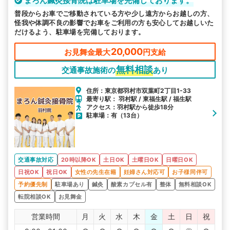
まろん鍼灸接骨院は駐車場を完備しております。
普段からお車でご移動されている方や少し遠方からお越しの方、
怪我や体調不良の影響でお車をご利用の方も安心してお越しいた
だけるよう、駐車場を完備しております。
20,000
お見舞金最大
円支給
無料相談
交通事故施術の
あり
住所：東京都羽村市双葉町2丁目1-33
最寄り駅： 羽村駅 / 東福生駅 / 福生駅
アクセス：羽村駅から徒歩18分
駐車場：有（13台）
交通事故対応
20時以降OK
土日OK
土曜日OK
日曜日OK
日祝OK
祝日OK
女性の先生在籍
妊婦さん対応可
お子様同伴可
予約優先制
駐車場あり
鍼灸
酸素カプセル有
整体
無料相談OK
転院相談OK
お見舞金
営業時間
月
火
水
木
金
土
日
祝