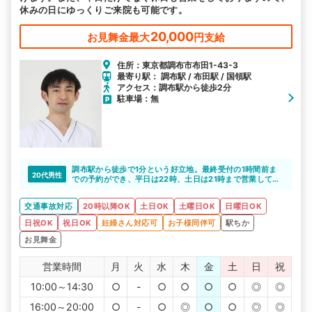
休みの日にゆっくりご来院も可能です。
20,000
お見舞金最大
円支給
住所：東京都調布市布田1-43-3
最寄り駅： 調布駅 / 布田駅 / 国領駅
アクセス：調布駅から徒歩2分
駐車場：無
調布駅から徒歩で1分という好立地。最終受付の1時間前ま
20代男性
での予約ができ、平日は22時、土日は21時まで営業してい
るので忙しい方も通院しやすいですね。
交通事故対応
20時以降OK
土日OK
土曜日OK
日曜日OK
日祝OK
祝日OK
妊婦さん対応可
お子様同伴可
駅ちか
お見舞金
営業時間
月
火
水
木
金
土
日
祝
10:00～14:30
○
-
○
○
○
○
◎
◎
16:00～20:00
○
-
○
◎
○
○
◎
◎