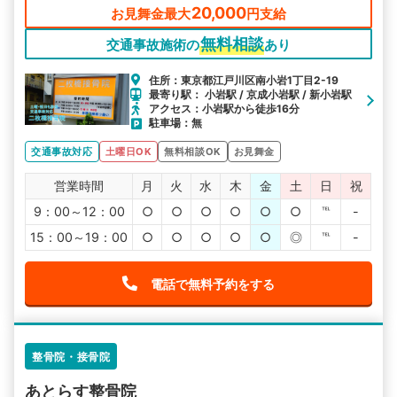
20,000
お見舞金最大
円支給
無料相談
交通事故施術の
あり
住所：東京都江戸川区南小岩1丁目2-19
最寄り駅： 小岩駅 / 京成小岩駅 / 新小岩駅
アクセス：小岩駅から徒歩16分
駐車場：無
交通事故対応
土曜日OK
無料相談OK
お見舞金
営業時間
月
火
水
木
金
土
日
祝
9：00～12：00
○
○
○
○
○
○
℡
-
15：00～19：00
○
○
○
○
○
◎
℡
-
電話で無料予約をする
整骨院・接骨院
あとらす整骨院