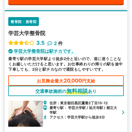
整骨院・接骨院
学芸大学整骨院
3.5
2
件
学芸大学整骨院は駅チカです。
最寄り駅の学芸大学駅より徒歩2分と近いので、道に迷うことな
くお越しいただけると思います。お仕事終わりの帰りの駅を途中
下車しても、2分と駅チカなので通院もしやすいです。
20,000
お見舞金最大
円支給
無料相談
交通事故施術の
あり
住所：東京都目黒区鷹番2丁目15-12
最寄り駅： 学芸大学駅 / 祐天寺駅 / 都立大
学駅
アクセス：学芸大学駅から徒歩3分