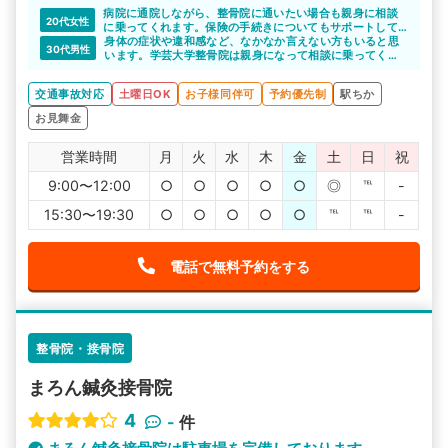
病院に通院しながら、整骨院に通いたい場合も親身に相談
20代女性
に乗ってくれます。保険の手続きについてもサポートして
くれるので頼りになりますよね。
身体の症状や違和感など、なかなか言えない方もいると思
30代男性
います。学芸大学整骨院は親身になって相談に乗ってくれ
るので、どんな方でも話しやすいと思います。
交通事故対応
土曜日OK
お子様同伴可
予約優先制
駅ちか
お見舞金
営業時間
月
火
水
木
金
土
日
祝
9:00〜12:00
○
○
○
○
○
◎
℡
-
15:30〜19:30
○
○
○
○
○
℡
℡
-
電話で無料予約をする
整骨院・接骨院
まろん鍼灸接骨院
4
-
件