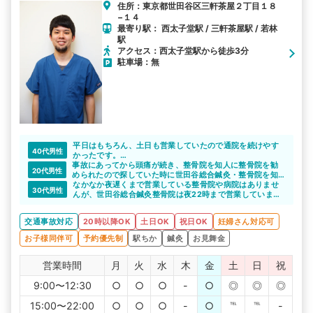
ます。交通事故むちうち症の患者様は、毎回院長が施術対応をし
住所：東京都世田谷区三軒茶屋２丁目１８
ております。 院長は、柔道整復師免許の他に、鍼灸師免許も保
−１４
有していますので、ご希望の場合（保険会社が承諾する場合）
最寄り駅： 西太子堂駅 / 三軒茶屋駅 / 若林
は、鍼施術を行う事もできます。
駅
アクセス：西太子堂駅から徒歩3分
駐車場：無
平日はもちろん、土日も営業していたので通院を続けやす
40代男性
かったです。
事故にあってから頭痛が続き、整骨院を知人に整骨院を勧
平日は22時まで営業しているので、仕事終わりでも安心で
20代男性
められたので探していた時に世田谷総合鍼灸・整骨院を知
した。土日も夕方まで営業していて、自分に合ったペース
りました。
で通院ができました。
なかなか夜遅くまで営業している整骨院や病院はありませ
30代男性
通院を始める前に無料で相談させてくれて、通院方法や施
んが、世田谷総合鍼灸整骨院は夜22時まで営業していま
術内容を教えていただけました。
す。
土日祝も営業していて、休日を利用して無理のない通院が
仕事帰りにも通いやすいですし、土日祝日も営業している
交通事故対応
20時以降OK
土日OK
祝日OK
妊婦さん対応可
続けられると思います。
ので、毎日通えます。
お子様同伴可
予約優先制
駅ちか
鍼灸
お見舞金
営業時間
月
火
水
木
金
土
日
祝
9:00〜12:30
○
○
○
-
○
◎
◎
◎
15:00〜22:00
○
○
○
-
○
℡
℡
-