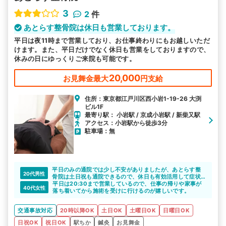
3
2
件
あとらす整骨院は休日も営業しております。
平日は夜11時まで営業しており、お仕事終わりにもお越しいただ
けます。また、平日だけでなく休日も営業をしておりますので、
休みの日にゆっくりご来院も可能です。
20,000
お見舞金最大
円支給
住所：東京都江戸川区西小岩1-19-26 大渕
ビル1F
最寄り駅： 小岩駅 / 京成小岩駅 / 新柴又駅
アクセス：小岩駅から徒歩3分
駐車場：無
平日のみの通院では少し不安がありましたが、あとらす整
20代男性
骨院は土日祝も通院できるので、休日も有効活用して症状
の緩和を期待できます。
平日は20:30まで営業しているので、仕事の帰りや家事が
40代女性
落ち着いてから施術を受けに行けるのが嬉しいです。
交通事故対応
20時以降OK
土日OK
土曜日OK
日曜日OK
日祝OK
祝日OK
駅ちか
鍼灸
お見舞金