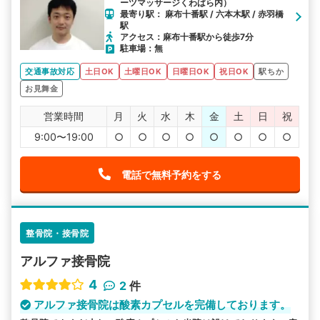
ーツマッサージくわばら内）
最寄り駅： 麻布十番駅 / 六本木駅 / 赤羽橋
駅
アクセス：麻布十番駅から徒歩7分
駐車場：無
交通事故対応
土日OK
土曜日OK
日曜日OK
祝日OK
駅ちか
お見舞金
営業時間
月
火
水
木
金
土
日
祝
9:00〜19:00
○
○
○
○
○
○
○
○
電話で無料予約をする
整骨院・接骨院
アルファ接骨院
4
2
件
アルファ接骨院は酸素カプセルを完備しております。