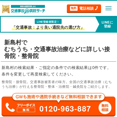
menu
電話相談
無料
LINE登録者限定！
LINEに
登録
「交通事故：より良い通院先の選び方」
新島村で
むちうち・交通事故治療などに詳しい接
骨院・整骨院
新島村の検索結果・ご指定の条件での検索結果は0件です。
条件を変更して再度検索してください。
整骨院・接骨院。交通事故被害者の味方。全国の交通事故治療（むち
うち治療）が行える整骨院・整体・治療院・鍼灸院をご紹介します。
0120-963-887