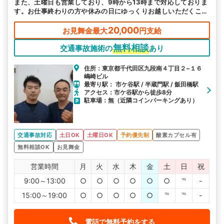
また、土曜日も営業しており、9時から13時まで対応しておりま
す。お仕事終わりの方や休みの日にゆっくりお越しいただくこと
も可能です。
20,000
お見舞金最大
円支給
無料相談
交通事故施術の
あり
住所：東京都千代田区九段南４丁目２−１６
嶋崎ビル
最寄り駅： 市ケ谷駅 / 半蔵門駅 / 飯田橋駅
アクセス：市ケ谷駅から徒歩8分
駐車場：無（近隣コインパーキングあり）
交通事故対応
土日OK
土曜日OK
予約優先制
酸素カプセル有
無料相談OK
お見舞金
営業時間
月
火
水
木
金
土
日
祝
9:00～13:00
○
○
○
○
○
○
℡
-
15:00～19:00
○
○
○
○
○
℡
℡
-
電話で無料予約をする