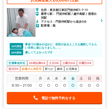
お見舞金最大
円支給
住所：東京都江東区門前仲町1-7-11
最寄り駅： 門前仲町駅 / 越中島駅 / 清澄白
河駅
アクセス：門前仲町駅から徒歩3分
駐車場：無
事故での痛みのほかに、症状があるところも施術してもら
20代男性
い非常に楽になりました。
整形外科では微妙でしたがこちらに通ってよかったです。
優しくてよかったです
20代男性
交通事故対応
20時以降OK
土日OK
土曜日OK
日曜日OK
祝日OK
妊婦さん対応可
駅ちか
鍼灸
お見舞金
営業時間
月
火
水
木
金
土
日
祝
9:30～21:00
○
○
○
○
○
○
○
○
電話で無料予約をする