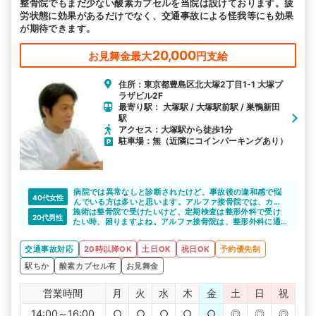
整骨院でもまだ少ない酸素カプセルを当院は設けております。疲
労状態に効果があるだけでなく、交通事故による怪我等にも効果
が期待できます。
20,000
お見舞金最大
円支給
住所：東京都豊島区北大塚2丁目1-1 大塚プ
ラザビル2F
最寄り駅： 大塚駅 / 大塚駅前駅 / 巣鴨新田
駅
アクセス：大塚駅から徒歩1分
駐車場：無（近隣にコインパーキングあり）
病院では異常なしと診断されたけど、事故後の違和感で悩
40代女性
んでいる方は多いと思います。アルファ接骨院では、カウ
施術は整骨院で受けたいけど、定期検査は整形外科で受け
ンセリング・体の状態の確認を行い、それぞれの症状に合
20代男性
たい時、困りますよね。アルファ接骨院は、整形外科に通
う施術を提案してくれます。時間をかけて、丁寧に施術し
いながら整骨院に通いたい、という相談に乗ってくれるの
てくれるので安心できますね。
で、相談しやすいですね。
交通事故対応
20時以降OK
土日OK
祝日OK
予約優先制
駅ちか
酸素カプセル有
お見舞金
営業時間
月
火
水
木
金
土
日
祝
14:00～16:00
○
○
○
○
○
◎
◎
◎