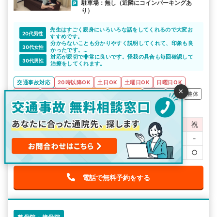
駐車場：無し（近隣にコインパーキングあ
り）
先生はすごく親身にいろいろな話をしてくれるので大変お
20代男性
すすめです。
分からないことも分かりやすく説明してくれて、印象も良
30代女性
かったです。
最初は分からないことも多く不安でしたが、万が一事故に
対応が親切で非常に良いです。怪我の具合も毎回確認して
30代男性
遭ってしまった方は先生が色々と丁寧に教えてくれるので
治療をしてくれます。
悩まずに相談してみてください。
交通事故対応
20時以降OK
土日OK
土曜日OK
日曜日OK
×
日祝OK
祝日OK
お子様同伴可
予約優先制
駅ちか
鍼灸
整体
無料相談OK
お見舞金
営業時間
月
火
水
木
金
土
日
祝
11:00～22:00
○
○
○
○
○
℡
℡
-
11:00～20:00
-
-
-
-
-
○
○
○
電話で無料予約をする