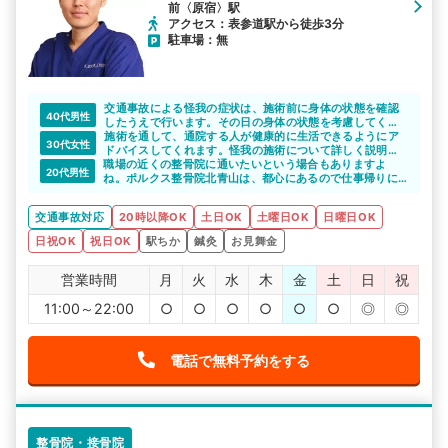
前〈原宿〉駅
アクセス：表参道駅から徒歩3分
駐車場：無
交通事故による怪我の症状は、施術前に身体の状態を確認
40代男性
したうえで行います。その日の身体の状態を考慮してくれ
るのは嬉しいですよね。
施術を通して、通院する人が健康的に生活できるようにア
30代女性
ドバイスしてくれます。怪我の施術について詳しく説明し
職場の近くの整骨院に通いたいという場合もありますよ
てくれるので、安心して通院できますね。
20代男性
ね。ポルクス整骨院北青山は、都心にあるので仕事帰りに
そのまま通院することができます。営業時間も長いので無
理なく自分のペースで通い続けられると思います。
交通事故対応
20時以降OK
土日OK
土曜日OK
日曜日OK
日祝OK
祝日OK
駅ちか
鍼灸
お見舞金
営業時間
月
火
水
木
金
土
日
祝
11:00～22:00
○
○
○
○
○
○
◎
◎
電話で無料予約をする
整骨院・接骨院