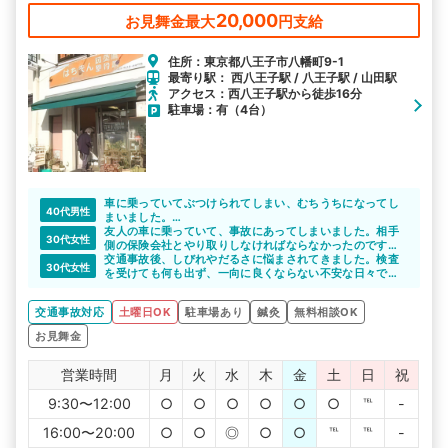
20,000
お見舞金最大
円支給
住所：東京都八王子市八幡町9-1
最寄り駅： 西八王子駅 / 八王子駅 / 山田駅
アクセス：西八王子駅から徒歩16分
駐車場：有（4台）
車に乗っていてぶつけられてしまい、むちうちになってし
40代男性
まいました。
こちらの話をよく聞いていただき、治療やアドバイスをも
友人の車に乗っていて、事故にあってしまいました。相手
30代女性
らえました。病院とは違い、営業時間も長いので、仕事終
側の保険会社とやり取りしなければならなかったのです
わりでも通えて本当に良かったです。
が、そのような対応をするのは初めてで、どのように対応
交通事故後、しびれやだるさに悩まされてきました。検査
30代女性
していいか困っていました。交通事故病院で紹介してもら
を受けても何も出ず、一向に良くならない不安な日々でし
ったはちまん整骨院では、そのような保険会社とのやり取
た。
りについても相談にのっていただけました。
こちら色々説明してもらい、納得いくことができ施術をは
交通事故対応
土曜日OK
駐車場あり
鍼灸
無料相談OK
何からやっていいか分からない状態だったので本当に助か
じめました。あんなに良くならなかったのに、自分でも驚
りました。おかげさまで体調のほうも良くなりました。
くほど回復して有難いです。先生にお力借りながら、さら
お見舞金
に頑張ります。
営業時間
月
火
水
木
金
土
日
祝
9:30〜12:00
○
○
○
○
○
○
℡
-
16:00〜20:00
○
○
◎
○
○
℡
℡
-