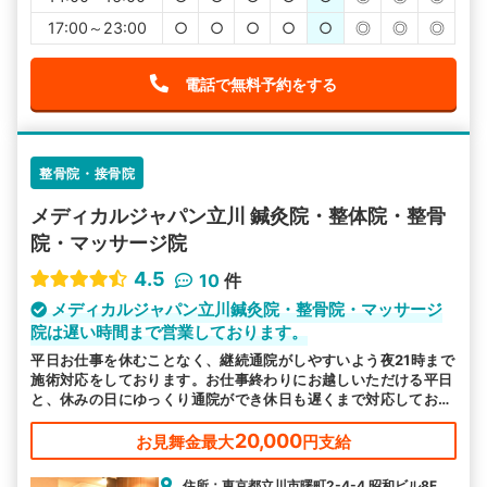
17:00～23:00
○
○
○
○
○
◎
◎
◎
電話で無料予約をする
整骨院・接骨院
メディカルジャパン立川 鍼灸院・整体院・整骨
院・マッサージ院
4.5
10
件
メディカルジャパン立川鍼灸院・整骨院・マッサージ
院は遅い時間まで営業しております。
平日お仕事を休むことなく、継続通院がしやすいよう夜21時まで
施術対応をしております。お仕事終わりにお越しいただける平日
と、休みの日にゆっくり通院ができ休日も遅くまで対応しており
ます。
20,000
お見舞金最大
円支給
住所：東京都立川市曙町2-4-4 昭和ビル8F