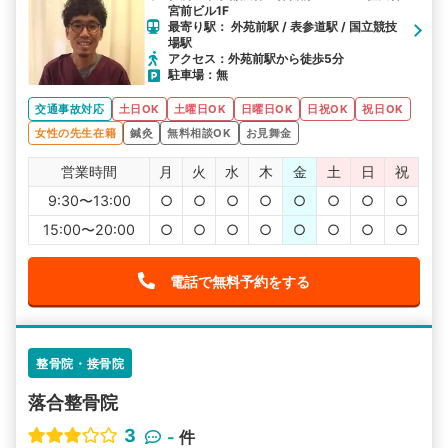
宮前ビル1F
最寄り駅： 外苑前駅 / 表参道駅 / 国立競技
場駅
アクセス：外苑前駅から徒歩5分
駐車場：無
交通事故対応
土日OK
土曜日OK
日曜日OK
日祝OK
祝日OK
女性の先生在籍
鍼灸
無料相談OK
お見舞金
営業時間
月
火
水
木
金
土
日
祝
9:30〜13:00
○
○
○
○
○
○
○
○
15:00〜20:00
○
○
○
○
○
○
○
○
電話で無料予約をする
整骨院・接骨院
落合整骨院
3
-
件