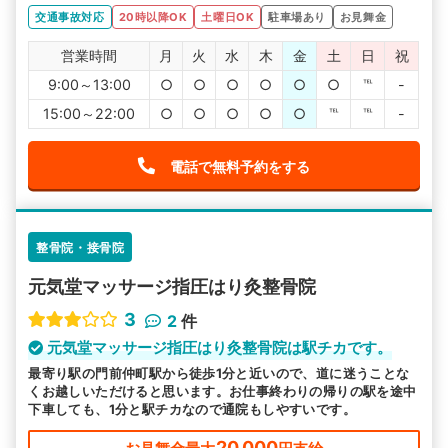
交通事故対応
20時以降OK
土曜日OK
駐車場あり
お見舞金
営業時間
月
火
水
木
金
土
日
祝
9:00～13:00
○
○
○
○
○
○
℡
-
15:00～22:00
○
○
○
○
○
℡
℡
-
電話で無料予約をする
整骨院・接骨院
元気堂マッサージ指圧はり灸整骨院
3
2
件
元気堂マッサージ指圧はり灸整骨院は駅チカです。
最寄り駅の門前仲町駅から徒歩1分と近いので、道に迷うことな
くお越しいただけると思います。お仕事終わりの帰りの駅を途中
下車しても、1分と駅チカなので通院もしやすいです。
20,000