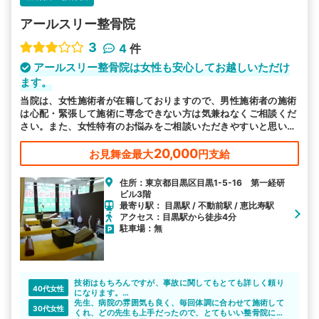
アールスリー整骨院
3
4
件
アールスリー整骨院は女性も安心してお越しいただけ
ます。
当院は、女性施術者が在籍しておりますので、男性施術者の施術
は心配・緊張して施術に専念できない方は気兼ねなくご相談くだ
さい。また、女性特有のお悩みをご相談いただきやすいと思いま
す。
20,000
お見舞金最大
円支給
住所：東京都目黒区目黒1-5-16 第一経研
ビル3階
最寄り駅： 目黒駅 / 不動前駅 / 恵比寿駅
アクセス：目黒駅から徒歩4分
駐車場：無
技術はもちろんですが、事故に関してもとても詳しく頼り
40代女性
になります。
予約もLINEからできて通いやすいです。
先生、病院の雰囲気も良く、毎回体調に合わせて施術して
30代女性
くれ、どの先生も上手だったので、とてもいい整骨院に出