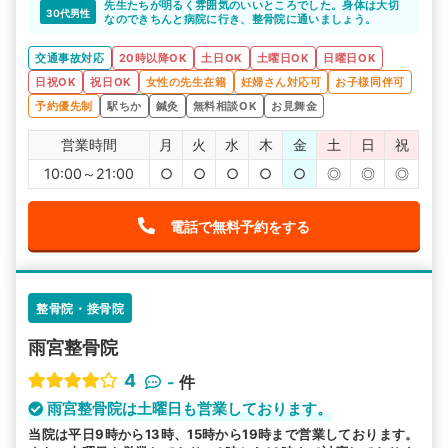
会えてよかったです！
先生たちが明るく雰囲気のいいところでした。身体は大切
30代男性
なのできちんと病院に行き、整骨院に通いましょう。
交通事故対応
20時以降OK
土日OK
土曜日OK
日曜日OK
日祝OK
祝日OK
女性の先生在籍
妊婦さん対応可
お子様同伴可
予約優先制
駅ちか
鍼灸
無料相談OK
お見舞金
営業時間
月
火
水
木
金
土
日
祝
10:00～21:00
○
○
○
○
○
◎
◎
◎
電話で無料予約をする
整骨院・接骨院
雨宮整骨院
4
-
件
雨宮整骨院は土曜日も営業しております。
当院は平日9時から13時、15時から19時まで営業しております。