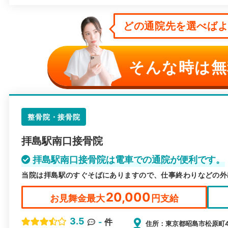
どの通院先を選べばよい
そんな時は無
整骨院・接骨院
拝島駅南口接骨院
拝島駅南口接骨院は電車での通院が便利です。
当院は拝島駅のすぐそばにありますので、仕事終わりなどの外
20,000
お見舞金最大
円支給
3.5
-
件
住所：東京都昭島市松原町4-