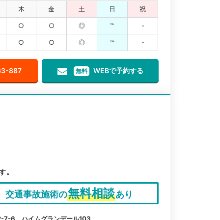
木
金
土
日
祝
○
○
◎
℡
-
○
○
◎
℡
-
63-887
WEBで予約する
無料
す。
無料相談
交通事故施術の
あり
7-6 ハイムグランデール103