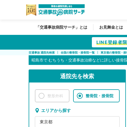
「交通事故病院サーチ」とは
お見舞金とは
LINE登録
交通事故 通院先検索
全国の整骨院・接骨院一覧
東京都の整骨院・接
昭島市で
むちうち・交通事故治療などに詳しい接骨
通院先を検索
整形外科
整骨院・接骨院
エリアから探す
東京都