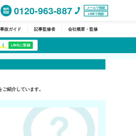
0120-963-887
メールで相談
無料
相談
LINEで相談
事故ガイド
記事監修者
会社概要・監修
中！
LINEに登録
をご紹介しています。