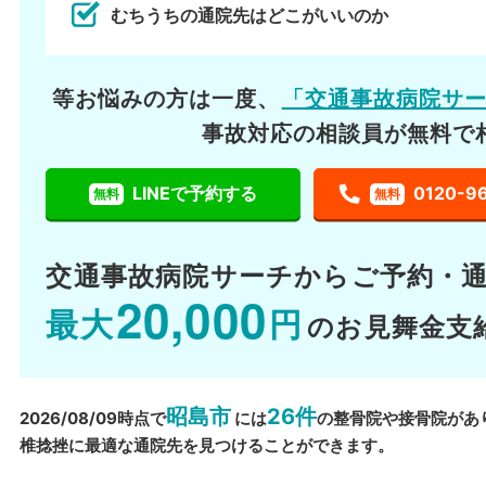
むちうちの通院先はどこがいいのか
等お悩みの方は一度、
「交通事故病院サ
事故対応の相談員が無料で
LINEで予約する
0120-9
無料
無料
交通事故病院サーチから
ご予約・
20,000
最大
円
のお見舞金支
昭島市
26件
2026/08/09時点で
には
の整骨院や接骨院があ
椎捻挫に最適な通院先を見つけることができます。