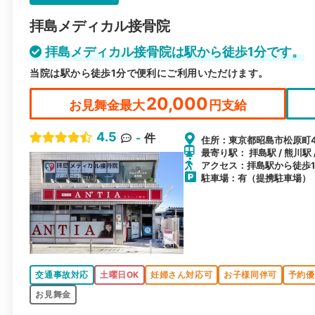
拝島メディカル接骨院
拝島メディカル接骨院は駅から徒歩1分です。
当院は駅から徒歩1分で便利にご利用いただけます。
20,000
お見舞金最大
円支給
4.5
-
件
住所：東京都昭島市松原町4-1
最寄り駅： 拝島駅 / 熊川駅 
アクセス：拝島駅から徒歩
駐車場：有（提携駐車場）
交通事故対応
土曜日OK
妊婦さん対応可
お子様同伴可
予約優
お見舞金