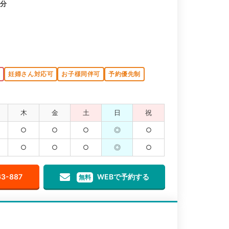
1分
K
妊婦さん対応可
お子様同伴可
予約優先制
木
金
土
日
祝
○
○
○
◎
○
○
○
○
◎
○
63-887
WEBで予約する
無料