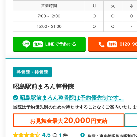
営業時間
月
火
水
7:00～12:00
○
○
○
15:00～21:00
○
○
-
LINEで予約する
0120-9
無料
無料
整骨院・接骨院
昭島駅前まろん整骨院
昭島駅前まろん整骨院は予約優先制です。
当院は予約優先制のためお待たせすることなくご案内いたしま
20,000
お見舞金最大
円支給
4.5
1
件
住所：東京都昭島市昭和町2-