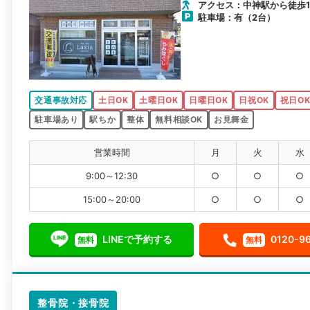
アクセス：中神駅から徒歩
駐車場：有（2台）
交通事故対応
土日OK
土曜日OK
日曜日OK
日祝OK
祝日O
駐車場あり
駅ちか
整体
無料相談OK
お見舞金
営業時間
月
火
水
9:00～12:30
○
○
○
15:00～20:00
○
○
○
LINEで予約する
0120-9
無料
無料
整骨院・接骨院