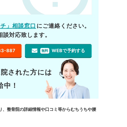
ーチ」相談窓口
にご連絡ください。
相談対応致します。
63-887
WEBで予約する
無料
通院された方には
給中！
り、整骨院の詳細情報や口コミ等からむちうちや腰