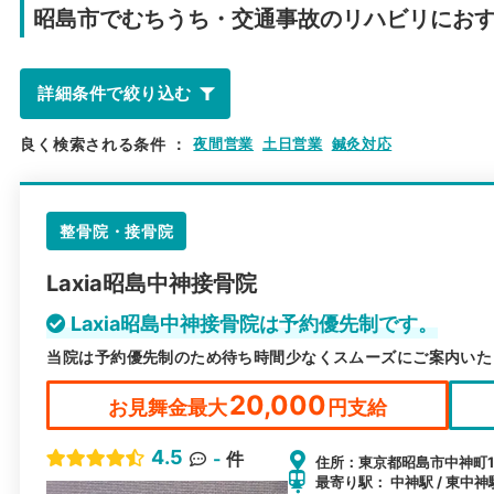
昭島市で
むちうち・交通事故のリハビリにお
詳細条件で絞り込む
良く検索される条件
：
夜間営業
土日営業
鍼灸対応
整骨院・接骨院
Laxia昭島中神接骨院
Laxia昭島中神接骨院は予約優先制です。
当院は予約優先制のため待ち時間少なくスムーズにご案内いた
20,000
お見舞金最大
円支給
4.5
-
件
住所：東京都昭島市中神町11
最寄り駅： 中神駅 / 東中神駅