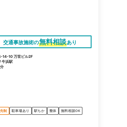
無料相談
交通事故施術の
あり
4-10 万世ビル2F
/ 牛浜駅
1分
先制
駐車場あり
駅ちか
整体
無料相談OK