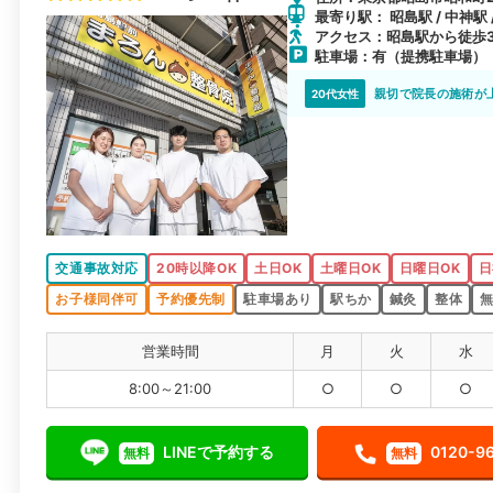
最寄り駅： 昭島駅 / 中神駅
アクセス：昭島駅から徒歩
駐車場：有（提携駐車場）
親切で院長の施術が
20代女性
交通事故対応
20時以降OK
土日OK
土曜日OK
日曜日OK
日
お子様同伴可
予約優先制
駐車場あり
駅ちか
鍼灸
整体
無
営業時間
月
火
水
8:00～21:00
○
○
○
LINEで予約する
0120-9
無料
無料