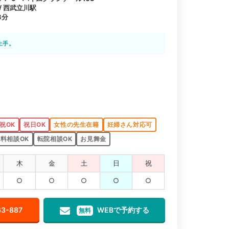
 / 西武立川駅
3分
上手。
祝OK
祝日OK
女性の先生在籍
妊婦さん対応可
料相談OK
転院相談OK
お見舞金
木
金
土
日
祝
○
○
○
○
○
63-887
WEBで予約する
無料