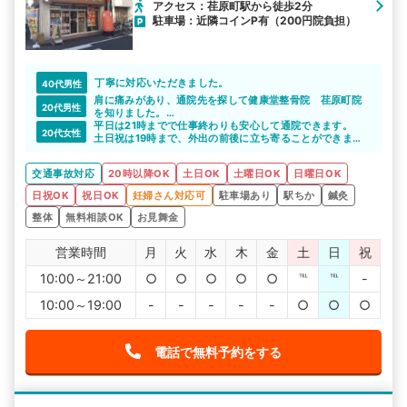
アクセス：荏原町駅から徒歩2分
駐車場：近隣コインP有（200円院負担）
丁寧に対応いただきました。
40代男性
肩に痛みがあり、通院先を探して健康堂整骨院 荏原町院
20代男性
を知りました。
年中無休で営業しているので、自分のスケジュールに合わ
平日は21時までで仕事終わりも安心して通院できます。
20代女性
せて通院しやすいと思います。
土日祝は19時まで、外出の前後に立ち寄ることができま
また、平日21時まで営業していて、仕事の帰りが遅い私で
す。
も継続的な通院をしやすい整骨院だと思いました。
たくさん通院するとなると都合がつかなくなる場合もあり
交通事故対応
20時以降OK
土日OK
土曜日OK
日曜日OK
ますが、健康堂整骨院 荏原町院なら無理せず通院を続け
られそうです。
日祝OK
祝日OK
妊婦さん対応可
駐車場あり
駅ちか
鍼灸
整体
無料相談OK
お見舞金
営業時間
月
火
水
木
金
土
日
祝
10:00～21:00
○
○
○
○
○
℡
℡
-
10:00～19:00
-
-
-
-
-
○
○
○
電話で無料予約をする