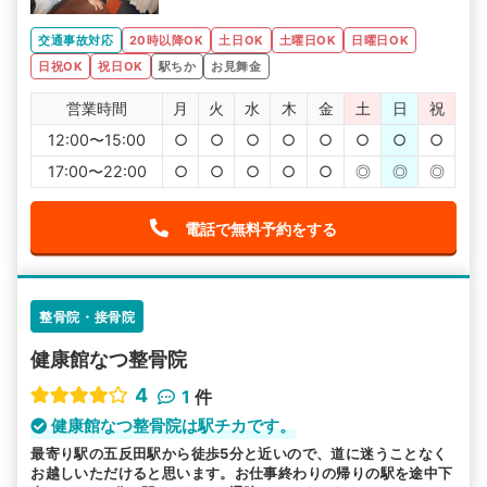
交通事故対応
20時以降OK
土日OK
土曜日OK
日曜日OK
日祝OK
祝日OK
駅ちか
お見舞金
営業時間
月
火
水
木
金
土
日
祝
12:00〜15:00
○
○
○
○
○
○
○
○
17:00〜22:00
○
○
○
○
○
◎
◎
◎
電話で無料予約をする
整骨院・接骨院
健康館なつ整骨院
4
1
件
健康館なつ整骨院は駅チカです。
最寄り駅の五反田駅から徒歩5分と近いので、道に迷うことなく
お越しいただけると思います。お仕事終わりの帰りの駅を途中下