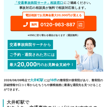
「交通事故病院サーチ」相談窓口
にご連絡ください。
事故対応の相談員が無料で相談対応致します。
電話相談でお見舞金最大20,000円が貰える
0120-963-887
24h
無料
対応
※050に切り替わる場合があります（通話無料）
交通事故病院サーチから
ご予約・通院された方には
20,000
最大
円
のお見舞金支給中！
大井町駅
16件
2026/08/09時点で
には
の整骨院や接骨院があり、整骨院の
詳細情報や口コミ等からむちうちや腰椎捻挫に最適な通院先を見つけること
ができます。
大井町駅で