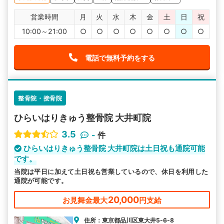
営業時間
月
火
水
木
金
土
日
祝
10:00～21:00
○
○
○
○
○
○
○
○
電話で無料予約をする
整骨院・接骨院
ひらいはりきゅう整骨院 大井町院
3.5
-
件
ひらいはりきゅう整骨院 大井町院は土日祝も通院可能
です。
当院は平日に加えて土日祝も営業しているので、休日を利用した
通院が可能です。
20,000
お見舞金最大
円支給
住所：東京都品川区東大井5-6-8