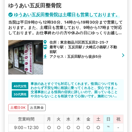
ゆうあい五反田整骨院
ゆうあい五反田整骨院は土曜日も営業しております。
当院は平日9時から12時30分、14時から19時30分まで営業して
おります。また、土曜日も営業しており、9時から17時まで対応
しております。お仕事終わりの方や休みの日にゆっくりお越しい
ただくことも可能です。
住所：東京都品川区西五反田2-25-7
最寄り駅： 五反田駅 / 大崎広小路駅 / 不動
前駅
アクセス：五反田駅から徒歩5分
事故のあとすぐでも対応してくれます。怪我について何も
40代女性
わからず不安な時に相談に乗ってくれると、安心できます
よね。五反田駅周辺で勤務の方、選択肢の一つとして考え
交通事故による怪我の症状に詳しいので、困っていること
30代男性
てみては？
や分からないことを相談できて心強いです。施術について
だけでなく、保険の手続きについても色々と教えてくれる
ので、頼りになると思います。また、駅から近いので通い
土曜日OK
お見舞金
やすくてよいですね。
営業時間
月
火
水
木
金
土
日
祝
9:00～12:30
○
○
○
○
○
○
℡
-