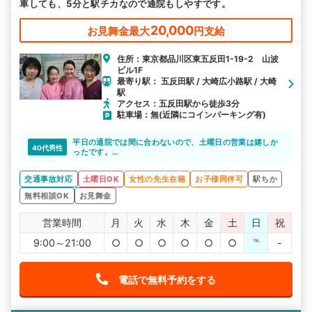
車しても、5分と駅チカなので通院もしやすです。
20,000
お見舞金最大
円支給
住所：東京都品川区東五反田1-19-2 山波
ビル1F
最寄り駅： 五反田駅 / 大崎広小路駅 / 大崎
駅
アクセス：五反田駅から徒歩3分
駐車場：無(近隣にコインパーキング有)
平日の通院では間に合わないので、土曜日の営業は嬉しか
40代男性
ったです。
土曜日も平日同様に19時まで営業しているので休みの日に
も通いやすいです。
交通事故対応
土曜日OK
女性の先生在籍
お子様同伴可
駅ちか
無料相談OK
お見舞金
営業時間
月
火
水
木
金
土
日
祝
9:00～21:00
○
○
○
○
○
○
℡
-
電話で無料予約をする