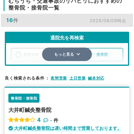
むちうち・交通事故のリハビリにおすすめの
整骨院・接骨院一覧
16
件
2026/08/09時点
通院先を再検索
整形外科
整骨院・接骨院
もっと見る
エリア
東京都
品川区
良く検索される条件
：
夜間営業
土日営業
鍼灸対応
検索する
整骨院・接骨院
詳細条件で絞り込む
大井町鍼灸整骨院
その他の検索方法
4
-
件
駅から探す
院名から探す
大井町鍼灸整骨院は遅い時間まで営業しております。