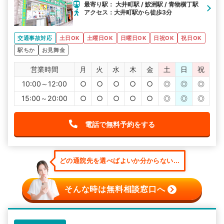
最寄り駅： 大井町駅 / 鮫洲駅 / 青物横丁駅
アクセス：大井町駅から徒歩3分
交通事故対応
土日OK
土曜日OK
日曜日OK
日祝OK
祝日OK
駅ちか
お見舞金
営業時間
月
火
水
木
金
土
日
祝
10:00～12:00
○
○
○
○
○
◎
◎
◎
15:00～20:00
○
○
○
○
○
◎
◎
◎
電話で無料予約をする
どの通院先を選べばよいか分からない...
そんな時は無料相談窓口へ