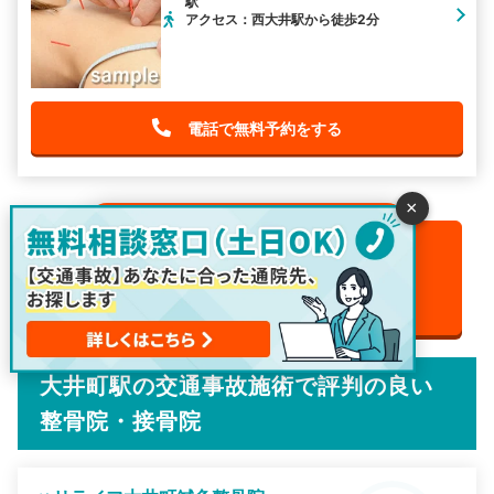
駅
アクセス：西大井駅から徒歩2分
電話で無料予約をする
×
電話相談でお見舞金最大20,000円が貰える
0120-963-887
24h
対応
※050に切り替わる場合があります（通話無料）
大井町駅の交通事故施術で評判の良い
整骨院・接骨院