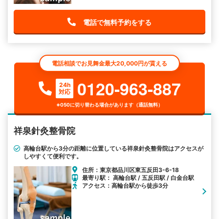
電話で無料予約をする
電話相談でお見舞金最大20,000円が貰える
0120-963-887
24h
対応
※050に切り替わる場合があります（通話無料）
祥泉針灸整骨院
高輪台駅から3分の距離に位置している祥泉針灸整骨院はアクセスが
しやすくて便利です。
住所：東京都品川区東五反田3-6-18
最寄り駅： 高輪台駅 / 五反田駅 / 白金台駅
アクセス：高輪台駅から徒歩3分