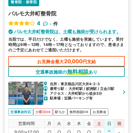
整骨院・接骨院
パルモ大井町整骨院
4
-
件
パルモ大井町整骨院は、土曜も施術が受けられます。
当院では、平日だけでなく、土曜も施術を実施しています。受付
時間は9時～12時、14時～17時となっておりますので、患者さま
のご予定にあわせてご通院いただけます。
20,000
お見舞金最大
円支給
無料相談
交通事故施術の
あり
住所：東京都品川区大井4-2-3
最寄り駅： 大井町駅 / 鮫洲駅 / 立会川駅
アクセス：大井町駅から徒歩3分
駐車場：近隣パーキング有
交通事故対応
土曜日OK
駅ちか
無料相談OK
お見舞金
営業時間
月
火
水
木
金
土
日
祝
9:00〜12:00
○
○
○
○
○
◎
℡
-