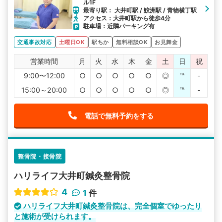
ル1F
最寄り駅： 大井町駅 / 鮫洲駅 / 青物横丁駅
アクセス：大井町駅から徒歩4分
駐車場：近隣パーキング有
交通事故対応
土曜日OK
駅ちか
無料相談OK
お見舞金
営業時間
月
火
水
木
金
土
日
祝
9:00〜12:00
○
○
○
○
○
◎
℡
-
15:00～20:00
○
○
○
○
○
◎
℡
-
電話で無料予約をする
整骨院・接骨院
ハリライフ大井町鍼灸整骨院
4
1
件
ハリライフ大井町鍼灸整骨院は、完全個室でゆったり
と施術が受けられます。