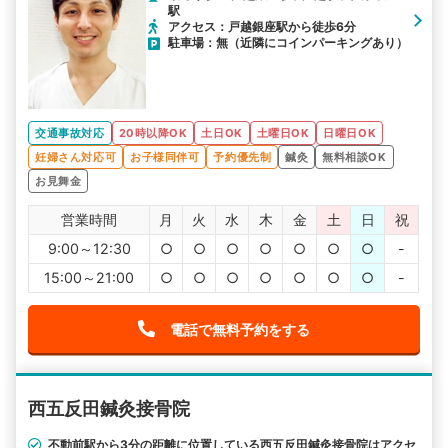
駅
アクセス：戸越銀座駅から徒歩6分
駐車場：無（近隣にコインパーキングあり）
交通事故対応
20時以降OK
土日OK
土曜日OK
日曜日OK
妊婦さん対応可
お子様同伴可
予約優先制
鍼灸
無料相談OK
お見舞金
営業時間
月
火
水
木
金
土
日
祝
9:00～12:30
○
○
○
○
○
○
○
-
15:00～21:00
○
○
○
○
○
○
○
-
電話で無料予約をする
西五反田鍼灸接骨院
不動前駅から3分の距離に位置している西五反田鍼灸接骨院はアクセ