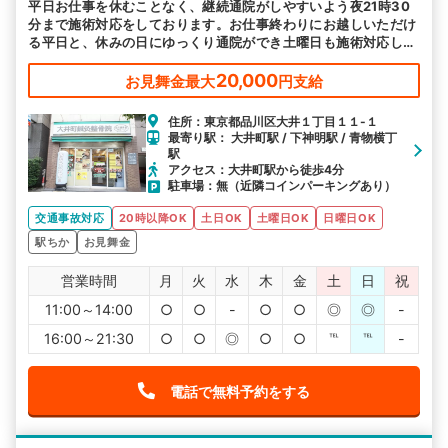
平日お仕事を休むことなく、継続通院がしやすいよう夜21時30
分まで施術対応をしております。お仕事終わりにお越しいただけ
る平日と、休みの日にゆっくり通院ができ土曜日も施術対応して
おります。
20,000
お見舞金最大
円支給
住所：東京都品川区大井１丁目１１-１
最寄り駅： 大井町駅 / 下神明駅 / 青物横丁
駅
アクセス：大井町駅から徒歩4分
駐車場：無（近隣コインパーキングあり）
交通事故対応
20時以降OK
土日OK
土曜日OK
日曜日OK
駅ちか
お見舞金
営業時間
月
火
水
木
金
土
日
祝
11:00～14:00
○
○
-
○
○
◎
◎
-
16:00～21:30
○
○
◎
○
○
℡
℡
-
電話で無料予約をする