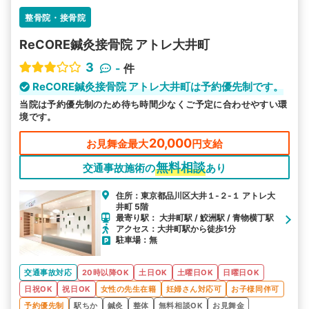
整骨院・接骨院
ReCORE鍼灸接骨院 アトレ大井町
3
-
件
ReCORE鍼灸接骨院 アトレ大井町は予約優先制です。
当院は予約優先制のため待ち時間少なくご予定に合わせやすい環
境です。
20,000
お見舞金最大
円支給
無料相談
交通事故施術の
あり
住所：東京都品川区大井１-２-１ アトレ大
井町 5階
最寄り駅： 大井町駅 / 鮫洲駅 / 青物横丁駅
アクセス：大井町駅から徒歩1分
駐車場：無
交通事故対応
20時以降OK
土日OK
土曜日OK
日曜日OK
日祝OK
祝日OK
女性の先生在籍
妊婦さん対応可
お子様同伴可
予約優先制
駅ちか
鍼灸
整体
無料相談OK
お見舞金