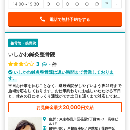
14:00～19:30
○
○
○
○
○
◎
℡
-
電話で無料予約をする
整骨院・接骨院
いしかわ鍼灸整骨院
3
-
件
いしかわ鍼灸整骨院は遅い時間まで営業しておりま
す。
平日お仕事を休むことなく、継続通院がしやすいよう夜21時まで
施術対応をしております。お仕事終わりにお越しいただける平日
と、休みの日にゆっくり通院ができ土日も遅くまで対応しており
ます。
20,000
お見舞金最大
円支給
住所：東京都品川区荏原2丁目18-7 高橋ビ
ル1Ｆ
最寄り駅： 戸越銀座駅 / 戸越駅 / 荏原中延