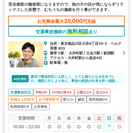
完全個室の施術室になりますので、他の方の目が気にならずリラ
ックスした状態で、むちうちの施術を行う事ができます。
20,000
お見舞金最大
円支給
無料相談
交通事故施術の
あり
住所：東京都品川区大井4丁目10-3 ベルグ
芙蓉 403
最寄り駅： 大井町駅 / 立会川駅 / 鮫洲駅
アクセス：大井町駅から徒歩4分
駐車場：無
親切で事故対応にも詳しく、とても頼りになる先生でし
40代男性
た。病院に行くより先に、事故の相談が出来る所へ相談に
行く事を強く薦めます。
交通事故対応
早朝OK
20時以降OK
土曜日OK
祝日OK
妊婦さん対応可
お子様同伴可
駅ちか
鍼灸
無料相談OK
転院相談OK
お見舞金
営業時間
月
火
水
木
金
土
日
祝
10:00～22:00
○
○
○
○
○
◎
℡
◎