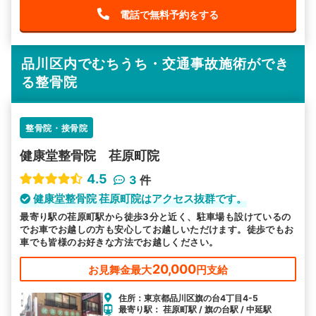
電話で無料予約をする
品川区内でむちうち・交通事故施術ができ
る整骨院
整骨院・接骨院
健康堂整骨院 荏原町院
4.5
3
件
健康堂整骨院 荏原町院はアクセス抜群です。
最寄り駅の荏原町駅から徒歩3分と近く、駐車場も設けているの
でお車でお越しの方も安心してお越しいただけます。徒歩でもお
車でも皆様のお好きな方法でお越しください。
20,000
お見舞金最大
円支給
住所：東京都品川区旗の台4丁目4-5
最寄り駅： 荏原町駅 / 旗の台駅 / 中延駅