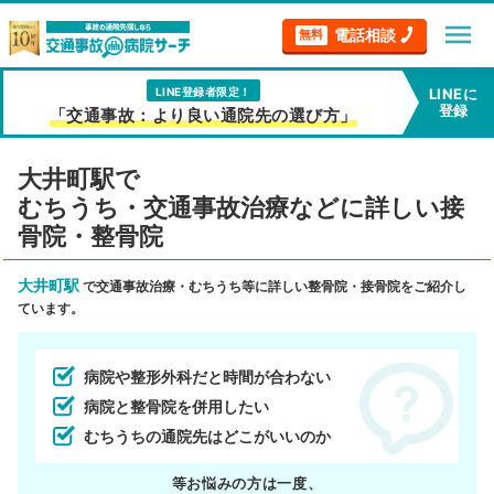
menu
電話相談
無料
LINE登録者限定！
LINEに
登録
「交通事故：より良い通院先の選び方」
大井町駅で
むちうち・交通事故治療などに詳しい接
骨院・整骨院
大井町駅
で交通事故治療・むちうち等に詳しい整骨院・接骨院をご紹介し
ています。
病院や整形外科だと時間が合わない
病院と整骨院を併用したい
むちうちの通院先はどこがいいのか
等お悩みの方は一度、