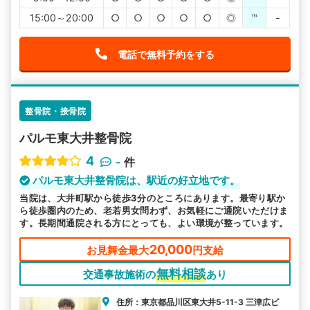
15:00～20:00
○
○
○
○
○
◎
℡
-
電話で無料予約をする
整骨院・接骨院
パルモ東大井整骨院
4
-
件
パルモ東大井整骨院は、駅近の好立地です。
当院は、大井町駅から徒歩3分のところにあります。最寄り駅か
ら徒歩圏内のため、老若男女問わず、お気軽にご通院いただけま
す。長期間通院される方にとっても、よい環境が整っています。
20,000
お見舞金最大
円支給
無料相談
交通事故施術の
あり
住所：東京都品川区東大井5-11-3 三津広ビ