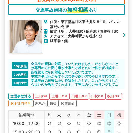
無料相談
交通事故施術の
あり
住所：東京都品川区東大井5-8-10 パレス
ぼだい樹 1F
最寄り駅： 大井町駅 / 鮫洲駅 / 青物横丁駅
アクセス：大井町駅から徒歩5分
駐車場：無
全先生に親切に対応していただけました。わからないこと
30代男性
は専門の方に聞く事が大事だと感じたので悩まず相談する
事をお勧めします。
皆様親切に毎回対応していただいてます。
30代男性
事故の事はわからず不安な事が多いのでやはり専門の方に
相談するのが1番だと思います。
交通事故の被害にあい怪我をしたとき、これからどうした
40代女性
らよいのか教えてくれます。丁寧にカウンセリングしてく
れると、助かりますよね。
交通事故対応
土日OK
土曜日OK
日曜日OK
日祝OK
祝日OK
お子様同伴可
駅ちか
鍼灸
お見舞金
営業時間
月
火
水
木
金
土
日
祝
10:00～12:00
○
○
○
○
○
◎
◎
◎
15:00～20:30
○
○
○
○
○
◎
℡
-