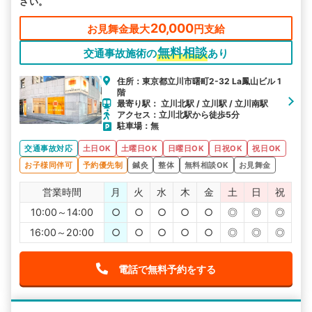
さい。
20,000
お見舞金最大
円支給
無料相談
交通事故施術の
あり
住所：東京都立川市曙町2-32 La鳳山ビル 1
階
最寄り駅： 立川北駅 / 立川駅 / 立川南駅
アクセス：立川北駅から徒歩5分
駐車場：無
交通事故対応
土日OK
土曜日OK
日曜日OK
日祝OK
祝日OK
お子様同伴可
予約優先制
鍼灸
整体
無料相談OK
お見舞金
営業時間
月
火
水
木
金
土
日
祝
10:00～14:00
○
○
○
○
○
◎
◎
◎
16:00～20:00
○
○
○
○
○
◎
◎
◎
電話で無料予約をする