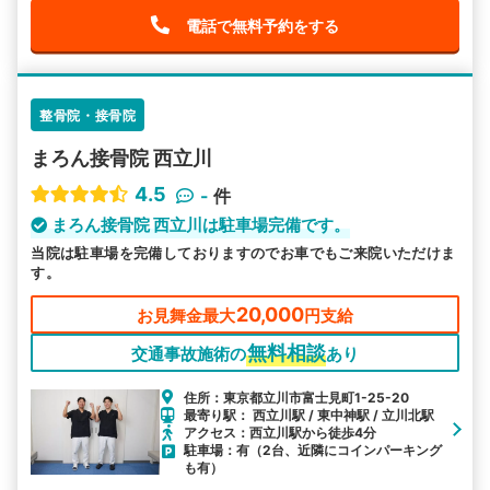
電話で無料予約をする
整骨院・接骨院
まろん接骨院 西立川
4.5
-
件
まろん接骨院 西立川は駐車場完備です。
当院は駐車場を完備しておりますのでお車でもご来院いただけま
す。
20,000
お見舞金最大
円支給
無料相談
交通事故施術の
あり
住所：東京都立川市富士見町1-25-20
最寄り駅： 西立川駅 / 東中神駅 / 立川北駅
アクセス：西立川駅から徒歩4分
駐車場：有（2台、近隣にコインパーキング
も有）