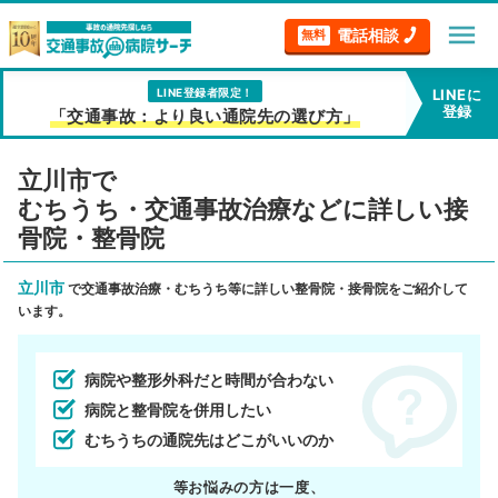
menu
電話相談
無料
LINE登録者限定！
LINEに
登録
「交通事故：より良い通院先の選び方」
立川市で
むちうち・交通事故治療などに詳しい接
骨院・整骨院
立川市
で交通事故治療・むちうち等に詳しい整骨院・接骨院をご紹介して
います。
病院や整形外科だと時間が合わない
病院と整骨院を併用したい
むちうちの通院先はどこがいいのか
等お悩みの方は一度、