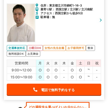
住所：東京都立川市錦町1-16-3
最寄り駅： 西国立駅 / 立川駅 / 立川南駅
アクセス：西国立駅から徒歩5分
駐車場：無
交通事故対応
土曜日OK
女性の先生在籍
お子様同伴可
整体
無料相談OK
お見舞金
営業時間
月
火
水
木
金
土
日
祝
9:00〜12:00
○
○
○
-
○
○
℡
-
15:00〜19:00
○
○
○
-
○
○
℡
-
電話で無料予約をする
どの通院先を選べばよいか分からない...