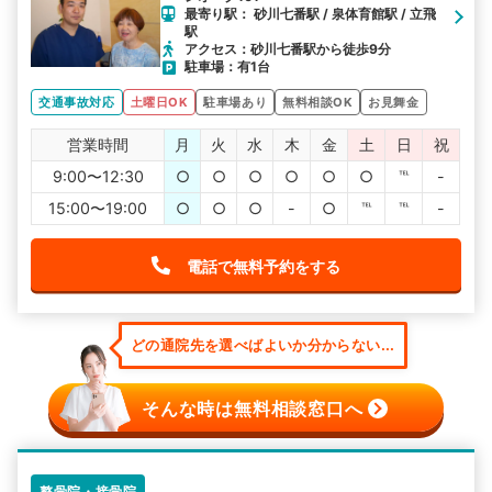
最寄り駅： 砂川七番駅 / 泉体育館駅 / 立飛
駅
アクセス：砂川七番駅から徒歩9分
駐車場：有1台
交通事故対応
土曜日OK
駐車場あり
無料相談OK
お見舞金
営業時間
月
火
水
木
金
土
日
祝
9:00〜12:30
○
○
○
○
○
○
℡
-
15:00〜19:00
○
○
○
-
○
℡
℡
-
電話で無料予約をする
どの通院先を選べばよいか分からない...
そんな時は無料相談窓口へ
整骨院・接骨院