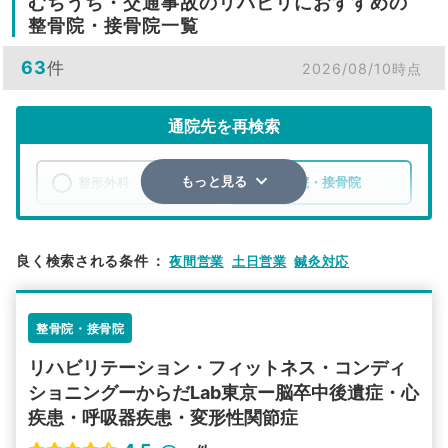
むちうち・交通事故のリハビリにおすすめの
整骨院・接骨院一覧
63
件
2026/08/10時点
通院先を再検索
整形外科
整骨院・接骨院
もっと見る
エリア
東京都
立川市
良く検索される条件
：
夜間営業
土日営業
鍼灸対応
検索する
整骨院・接骨院
詳細条件で絞り込む
リハビリテーション・フィットネス・コンディ
その他の検索方法
ショニングーからだLab東京ー脳卒中後遺症・心
疾患・呼吸器疾患・変形性関節症
駅から探す
院名から探す