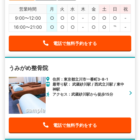
営業時間
月
火
水
木
金
土
日
祝
9:00〜12:00
○
○
○
-
○
○
○
-
16:00〜21:00
○
○
○
-
○
○
℡
-
電話で無料予約をする
うみがめ整骨院
住所：東京都立川市一番町3-8-1
最寄り駅： 武蔵砂川駅 / 西武立川駅 / 東中
神駅
アクセス：武蔵砂川駅から徒歩15分
電話で無料予約をする