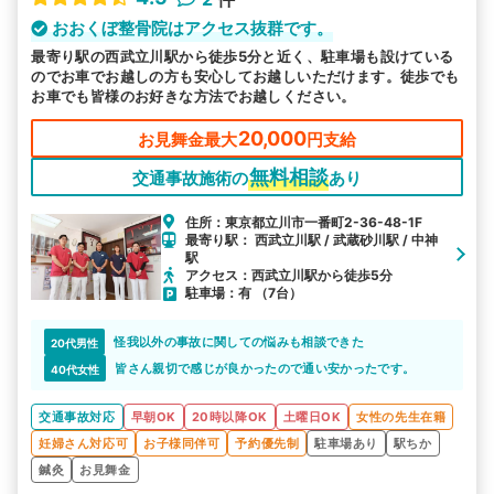
おおくぼ整骨院はアクセス抜群です。
最寄り駅の西武立川駅から徒歩5分と近く、駐車場も設けている
のでお車でお越しの方も安心してお越しいただけます。徒歩でも
お車でも皆様のお好きな方法でお越しください。
20,000
お見舞金最大
円支給
無料相談
交通事故施術の
あり
住所：東京都立川市一番町2-36-48-1F
最寄り駅： 西武立川駅 / 武蔵砂川駅 / 中神
駅
アクセス：西武立川駅から徒歩5分
駐車場：有 （7台）
怪我以外の事故に関しての悩みも相談できた
20代男性
皆さん親切で感じが良かったので通い安かったです。
40代女性
交通事故対応
早朝OK
20時以降OK
土曜日OK
女性の先生在籍
妊婦さん対応可
お子様同伴可
予約優先制
駐車場あり
駅ちか
鍼灸
お見舞金