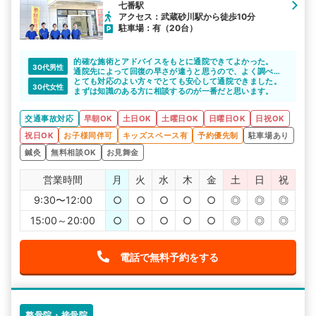
七番駅
アクセス：武蔵砂川駅から徒歩10分
駐車場：有（20台）
的確な施術とアドバイスをもとに通院できてよかった。
30代男性
通院先によって回復の早さが違うと思うので、よく調べて
から通院先を決めるのがよいと思います。
とても対応のよい方々でとても安心して通院できました。
30代女性
まずは知識のある方に相談するのが一番だと思います。
交通事故対応
早朝OK
土日OK
土曜日OK
日曜日OK
日祝OK
祝日OK
お子様同伴可
キッズスペース有
予約優先制
駐車場あり
鍼灸
無料相談OK
お見舞金
営業時間
月
火
水
木
金
土
日
祝
9:30〜12:00
○
○
○
○
○
◎
◎
◎
15:00～20:00
○
○
○
○
○
◎
◎
◎
電話で無料予約をする
整骨院・接骨院