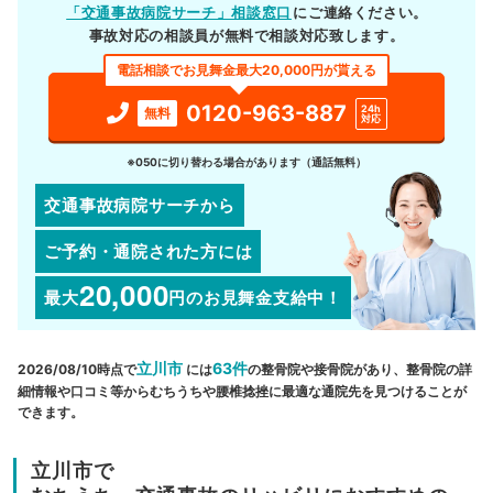
「交通事故病院サーチ」相談窓口
にご連絡ください。
事故対応の相談員が無料で相談対応致します。
電話相談でお見舞金最大20,000円が貰える
0120-963-887
24h
無料
対応
※050に切り替わる場合があります（通話無料）
交通事故病院サーチから
ご予約・通院された方には
20,000
最大
円
のお見舞金支給中！
立川市
63件
2026/08/10時点で
には
の整骨院や接骨院があり、整骨院の詳
細情報や口コミ等からむちうちや腰椎捻挫に最適な通院先を見つけることが
できます。
立川市で