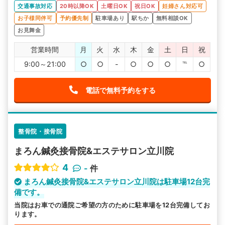
交通事故対応
20時以降OK
土曜日OK
祝日OK
妊婦さん対応可
お子様同伴可
予約優先制
駐車場あり
駅ちか
無料相談OK
お見舞金
営業時間
月
火
水
木
金
土
日
祝
9:00～21:00
○
○
-
○
○
○
℡
○
電話で無料予約をする
整骨院・接骨院
まろん鍼灸接骨院&エステサロン立川院
4
-
件
まろん鍼灸接骨院&エステサロン立川院は駐車場12台完
備です。
当院はお車での通院ご希望の方のために駐車場を12台完備してお
ります。