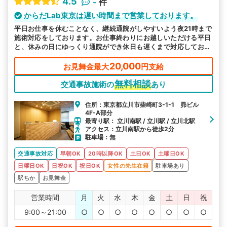
4.5
-
件
からだLab東京は遅い時間まで営業しております。
平日お仕事を休むことなく、継続通院がしやすいよう夜21時まで
施術対応をしております。お仕事終わりにお越しいただける平日
と、休みの日にゆっくり通院ができ休日も遅くまで対応しており
ます。
20,000
お見舞金最大
円支給
無料相談
交通事故施術の
あり
住所：東京都立川市柴崎町3-1-1 昴ビル
4F-A部分
最寄り駅： 立川南駅 / 立川駅 / 立川北駅
アクセス：立川南駅から徒歩2分
駐車場：無
交通事故対応
早朝OK
20時以降OK
土日OK
土曜日OK
日曜日OK
日祝OK
祝日OK
女性の先生在籍
駐車場あり
駅ちか
お見舞金
営業時間
月
火
水
木
金
土
日
祝
9:00～21:00
○
○
○
○
○
○
○
○