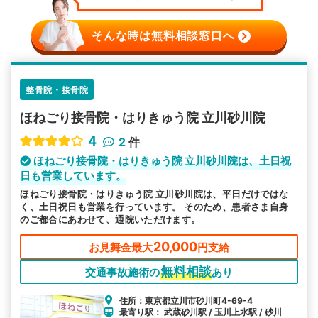
そんな時は無料相談窓口へ
整骨院・接骨院
ほねごり接骨院・はりきゅう院 立川砂川院
4
2
件
ほねごり接骨院・はりきゅう院 立川砂川院は、土日祝
日も営業しています。
ほねごり接骨院・はりきゅう院 立川砂川院は、平日だけではな
く、土日祝日も営業を行っています。 そのため、患者さま自身
のご都合にあわせて、通院いただけます。
20,000
お見舞金最大
円支給
無料相談
交通事故施術の
あり
住所：東京都立川市砂川町4-69-4
最寄り駅： 武蔵砂川駅 / 玉川上水駅 / 砂川