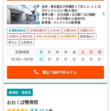
住所：東京都立川市曙町１丁目１３−１１ 立
川クレストビル 1階 A 部分
最寄り駅： 立川北駅 / 立川駅 / 立川南駅
アクセス：立川北駅から徒歩5分
駐車場：クレストビル駐車場
交通事故対応
20時以降OK
土日OK
土曜日OK
日曜日OK
日祝OK
祝日OK
女性の先生在籍
お子様同伴可
駐車場あり
駅ちか
お見舞金
営業時間
月
火
水
木
金
土
日
祝
10:30～19:30
○
○
○
○
○
○
○
○
電話で無料予約をする
整骨院・接骨院
おおくぼ整骨院
4.5
2
件