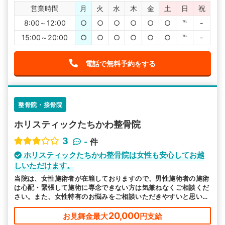
営業時間
月
火
水
木
金
土
日
祝
8:00～12:00
○
○
○
○
○
○
℡
-
15:00～20:00
○
○
○
○
○
○
℡
-
電話で無料予約をする
整骨院・接骨院
ホリスティックたちかわ整骨院
3
-
件
ホリスティックたちかわ整骨院は女性も安心してお越
しいただけます。
当院は、女性施術者が在籍しておりますので、男性施術者の施術
は心配・緊張して施術に専念できない方は気兼ねなくご相談くだ
さい。また、女性特有のお悩みをご相談いただきやすいと思いま
す。
20,000
お見舞金最大
円支給