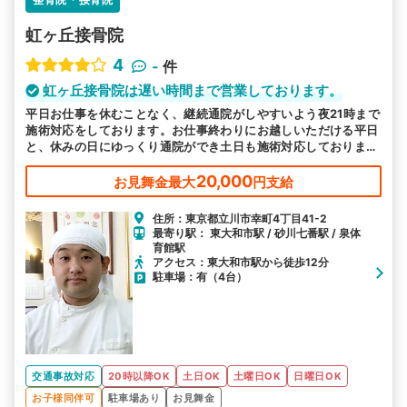
虹ヶ丘接骨院
4
-
件
虹ヶ丘接骨院は遅い時間まで営業しております。
平日お仕事を休むことなく、継続通院がしやすいよう夜21時まで
施術対応をしております。お仕事終わりにお越しいただける平日
と、休みの日にゆっくり通院ができ土日も施術対応しておりま
す。
20,000
お見舞金最大
円支給
住所：東京都立川市幸町4丁目41-2
最寄り駅： 東大和市駅 / 砂川七番駅 / 泉体
育館駅
アクセス：東大和市駅から徒歩12分
駐車場：有（4台）
交通事故対応
20時以降OK
土日OK
土曜日OK
日曜日OK
お子様同伴可
駐車場あり
お見舞金