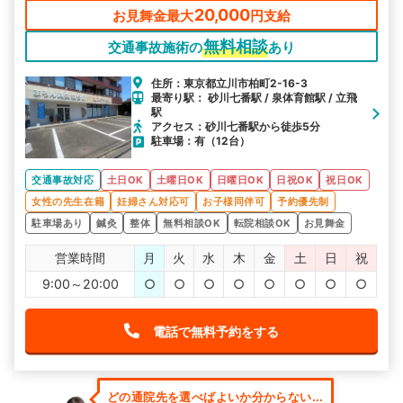
20,000
お見舞金最大
円支給
無料相談
交通事故施術の
あり
住所：東京都立川市柏町2-16-3
最寄り駅： 砂川七番駅 / 泉体育館駅 / 立飛
駅
アクセス：砂川七番駅から徒歩5分
駐車場：有（12台）
交通事故対応
土日OK
土曜日OK
日曜日OK
日祝OK
祝日OK
女性の先生在籍
妊婦さん対応可
お子様同伴可
予約優先制
駐車場あり
鍼灸
整体
無料相談OK
転院相談OK
お見舞金
営業時間
月
火
水
木
金
土
日
祝
9:00～20:00
○
○
○
○
○
○
○
○
電話で無料予約をする
どの通院先を選べばよいか分からない...