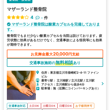
マザーランド整骨院
4
-
件
マザーランド整骨院は酸素カプセルを完備しておりま
す。
整骨院でもまだ少ない酸素カプセルを当院は設けております。疲
労状態に効果があるだけでなく、交通事故による怪我等にも効果
が期待できます。
20,000
お見舞金最大
円支給
無料相談
交通事故施術の
あり
住所：東京都立川市柴崎町2-4-11 ファイン
ビル
最寄り駅： 立川南駅 / 立川北駅 / 立川駅
アクセス：立川南駅から徒歩4分
駐車場：無（近隣にコインパーキングあり）
交通事故対応
土日OK
土曜日OK
日曜日OK
お子様同伴可