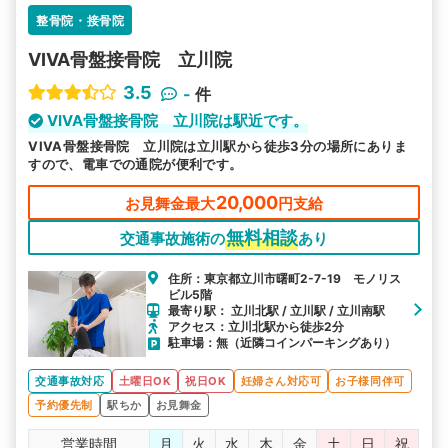
整骨院・接骨院
VIVA骨盤接骨院 立川院
3.5
-
件
VIVA骨盤接骨院 立川院は駅近です。
VIVA骨盤接骨院 立川院は立川駅から徒歩3分の場所にありま
すので、電車での通院が便利です。
20,000
お見舞金最大
円支給
無料相談
交通事故施術の
あり
住所：東京都立川市曙町2-7-19 モノリス
ビル5階
最寄り駅： 立川北駅 / 立川駅 / 立川南駅
アクセス：立川北駅から徒歩2分
駐車場：無（近隣コインパーキングあり）
交通事故対応
土曜日OK
祝日OK
妊婦さん対応可
お子様同伴可
予約優先制
駅ちか
お見舞金
営業時間
月
火
水
木
金
土
日
祝