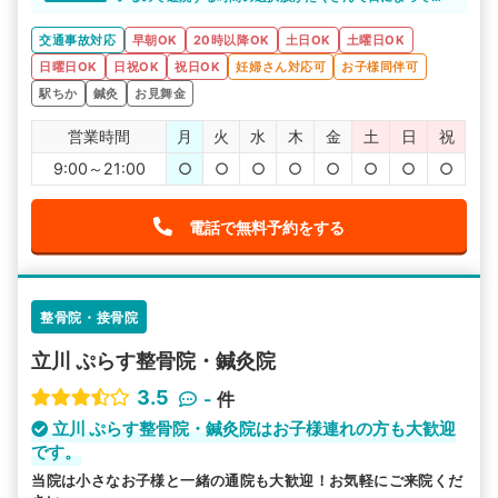
可能になり良かったです。
く時間が違う私にはとても助かりました。
また、昼休みもないので昼間もしっかり施術を受けること
交通事故対応
早朝OK
20時以降OK
土日OK
土曜日OK
ができました。
日曜日OK
日祝OK
祝日OK
妊婦さん対応可
お子様同伴可
駅ちか
鍼灸
お見舞金
営業時間
月
火
水
木
金
土
日
祝
9:00～21:00
○
○
○
○
○
○
○
○
電話で無料予約をする
整骨院・接骨院
立川 ぷらす整骨院・鍼灸院
3.5
-
件
立川 ぷらす整骨院・鍼灸院はお子様連れの方も大歓迎
です。
当院は小さなお子様と一緒の通院も大歓迎！お気軽にご来院くだ