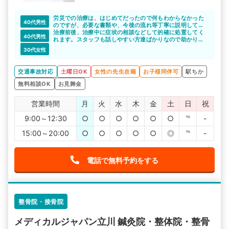
労災での治療は、はじめてだったので何もわからなかった
40代男性
のですが、必要な書類や、今後の流れ等丁寧に説明してく
れました。施術も丁寧で大変良かったです。
治療前後、治療中に症状の相談などして的確に処置してく
40代男性
れます。スタッフも話しやすい方達ばかりなので助かりま
す。
30代女性
交通事故対応
土曜日OK
女性の先生在籍
お子様同伴可
駅ちか
無料相談OK
お見舞金
営業時間
月
火
水
木
金
土
日
祝
9:00～12:30
○
○
○
○
○
○
℡
-
15:00～20:00
○
○
○
○
○
◎
℡
-
電話で無料予約をする
整骨院・接骨院
メディカルジャパン立川 鍼灸院・整体院・整骨