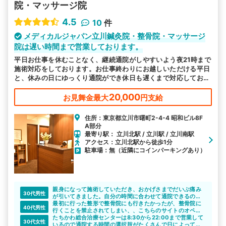
院・マッサージ院
4.5
10
件
メディカルジャパン立川鍼灸院・整骨院・マッサージ
院は遅い時間まで営業しております。
平日お仕事を休むことなく、継続通院がしやすいよう夜21時まで
施術対応をしております。お仕事終わりにお越しいただける平日
と、休みの日にゆっくり通院ができ休日も遅くまで対応しており
ます。
20,000
お見舞金最大
円支給
住所：東京都立川市曙町2-4-4 昭和ビル8F
A部分
最寄り駅： 立川北駅 / 立川駅 / 立川南駅
アクセス：立川北駅から徒歩1分
駐車場：無（近隣にコインパーキングあり）
親身になって施術していただき、おかげさまでだいぶ痛み
30代男性
が引いてきました。自分の時間に合わせて通院できるのも
非常に助かりました。
最初に行った整形で整骨院にも行きたかったが、整骨院に
40代男性
行くことを禁止されてしまい、、こちらのサイトのオペレ
ーターに相談しました。
たちかわ総合治療センターは8:30から22:00まで営業して
30代女性
色々相談にのっていただいて、無事整形と整骨院の併用が
いるので通院する時間の選択肢がたくさんで日によってあ