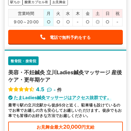
駅ちか
酸素カプセル有
お見舞金
営業時間
月
火
水
木
金
土
日
祝
9:00～20:00
○
○
○
-
○
◎
○
-
電話で無料予約をする
整骨院・接骨院
美容・不妊鍼灸 立川Ladies鍼灸マッサージ 産後
ケア・更年期ケア
4.5
-
件
たまLadies鍼灸マッサージはアクセス抜群です。
最寄り駅の立川北駅から徒歩5分と近く、駐車場も設けているの
でお車でお越しの方も安心してお越しいただけます。徒歩でもお
車でも皆様のお好きな方法でお越しください。
20,000
お見舞金最大
円支給