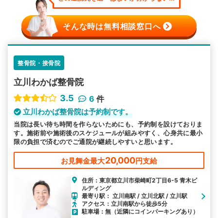
そんな時は無料相談窓口へ
整骨院・接骨院
立川わかば整骨院
3.5
6
件
立川わかば整骨院は予約制です。
当院は長い待ち時間を作らないためにも、予約制を設けておりま
す。施術前や施術後のスケジュールが組みやすく、心身共に最小
限の負担で済むのでご通院が継続しやすいと思います。
20,000
お見舞金最大
円支給
住所：東京都立川市柴崎町2丁目6-5 青木ビ
ルディング
最寄り駅： 立川南駅 / 立川北駅 / 立川駅
アクセス：立川南駅から徒歩5分
駐車場：無（近隣にコインパーキングあり）