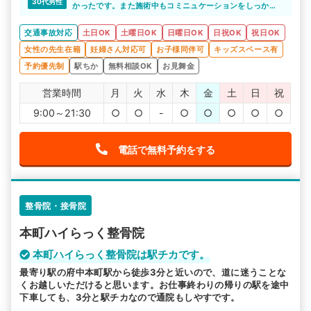
30代男性
かったです。また施術中もコミニュケーションをしっかり
取り先生同士の引き続きをしっかりできておりこちらも良
かったです。
交通事故対応
土日OK
土曜日OK
日曜日OK
日祝OK
祝日OK
女性の先生在籍
妊婦さん対応可
お子様同伴可
キッズスペース有
予約優先制
駅ちか
無料相談OK
お見舞金
営業時間
月
火
水
木
金
土
日
祝
9:00～21:30
○
○
-
○
○
○
○
○
電話で無料予約をする
整骨院・接骨院
本町ハイらっく整骨院
本町ハイらっく整骨院は駅チカです。
最寄り駅の府中本町駅から徒歩3分と近いので、道に迷うことな
くお越しいただけると思います。お仕事終わりの帰りの駅を途中
下車しても、3分と駅チカなので通院もしやすです。