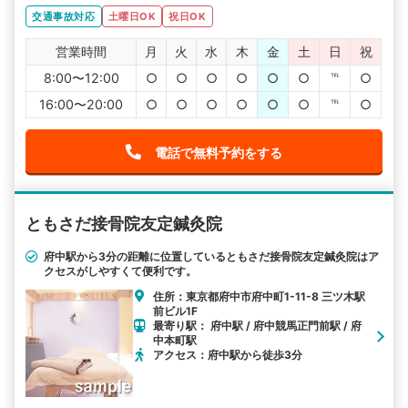
交通事故対応
土曜日OK
祝日OK
営業時間
月
火
水
木
金
土
日
祝
8:00〜12:00
○
○
○
○
○
○
℡
○
16:00〜20:00
○
○
○
○
○
○
℡
○
電話で無料予約をする
ともさだ接骨院友定鍼灸院
府中駅から3分の距離に位置しているともさだ接骨院友定鍼灸院はア
クセスがしやすくて便利です。
住所：東京都府中市府中町1-11-8 三ツ木駅
前ビル1F
最寄り駅： 府中駅 / 府中競馬正門前駅 / 府
中本町駅
アクセス：府中駅から徒歩3分