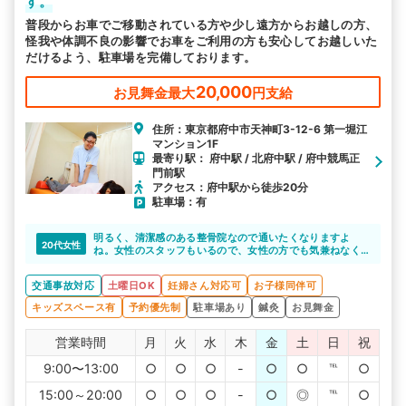
す。
普段からお車でご移動されている方や少し遠方からお越しの方、
怪我や体調不良の影響でお車をご利用の方も安心してお越しいた
だけるよう、駐車場を完備しております。
20,000
お見舞金最大
円支給
住所：東京都府中市天神町3-12-6 第一堀江
マンション1F
最寄り駅： 府中駅 / 北府中駅 / 府中競馬正
門前駅
アクセス：府中駅から徒歩20分
駐車場：有
明るく、清潔感のある整骨院なので通いたくなりますよ
20代女性
ね。女性のスタッフもいるので、女性の方でも気兼ねなく
通えると思います。
交通事故対応
土曜日OK
妊婦さん対応可
お子様同伴可
キッズスペース有
予約優先制
駐車場あり
鍼灸
お見舞金
営業時間
月
火
水
木
金
土
日
祝
9:00〜13:00
○
○
○
-
○
○
℡
○
15:00～20:00
○
○
○
-
○
◎
℡
○