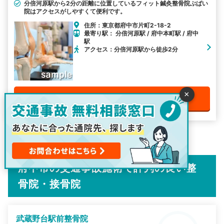
分倍河原駅から2分の距離に位置しているフィット鍼灸整骨院ぶばい
院はアクセスがしやすくて便利です。
住所：東京都府中市片町2-18-2
最寄り駅： 分倍河原駅 / 府中本町駅 / 府中
駅
アクセス：分倍河原駅から徒歩2分
×
電話で無料予約をする
1/3
府中市の交通事故施術で評判の良い整
骨院・接骨院
武蔵野台駅前整骨院