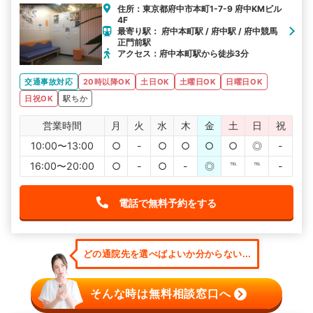
住所：東京都府中市本町1-7-9 府中KMビル
4F
最寄り駅： 府中本町駅 / 府中駅 / 府中競馬
正門前駅
アクセス：府中本町駅から徒歩3分
交通事故対応
20時以降OK
土日OK
土曜日OK
日曜日OK
日祝OK
駅ちか
営業時間
月
火
水
木
金
土
日
祝
10:00〜13:00
○
-
○
○
○
○
◎
-
16:00〜20:00
○
-
○
-
◎
℡
℡
-
電話で無料予約をする
どの通院先を選べばよいか分からない...
そんな時は無料相談窓口へ