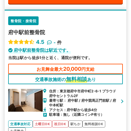
整骨院・接骨院
府中駅前整骨院
4.5
-
件
府中駅前整骨院は駅近です。
当院は駅から徒歩1分と近く、通院が便利です。
20,000
お見舞金最大
円支給
無料相談
交通事故施術の
あり
住所：東京都府中市府中町2-6-1 プラウド
府中セントラル2F
最寄り駅： 府中駅 / 府中競馬正門前駅 / 府
中本町駅
アクセス：府中駅から徒歩4分
駐車場：無し（近隣コインP有り）
交通事故対応
土曜日OK
祝日OK
駅ちか
無料相談OK
お見舞金