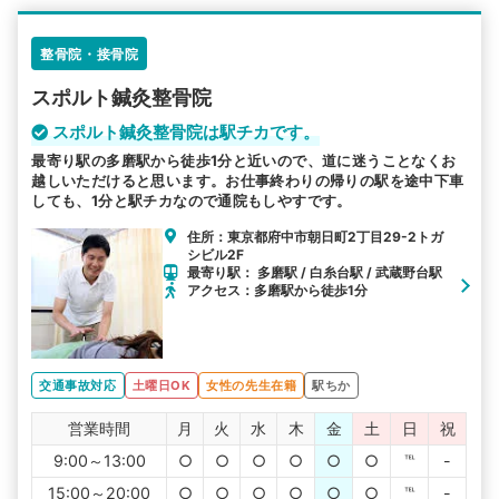
整骨院・接骨院
スポルト鍼灸整骨院
スポルト鍼灸整骨院は駅チカです。
最寄り駅の多磨駅から徒歩1分と近いので、道に迷うことなくお
越しいただけると思います。お仕事終わりの帰りの駅を途中下車
しても、1分と駅チカなので通院もしやすです。
住所：東京都府中市朝日町2丁目29-2トガ
シビル2F
最寄り駅： 多磨駅 / 白糸台駅 / 武蔵野台駅
アクセス：多磨駅から徒歩1分
交通事故対応
土曜日OK
女性の先生在籍
駅ちか
営業時間
月
火
水
木
金
土
日
祝
9:00～13:00
○
○
○
○
○
○
℡
-
15:00～20:00
○
○
○
○
○
○
℡
-