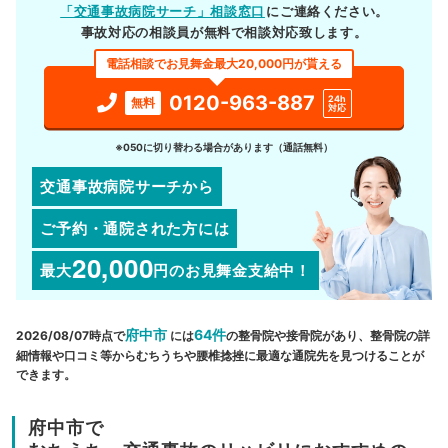
「交通事故病院サーチ」相談窓口
にご連絡ください。
事故対応の相談員が無料で相談対応致します。
電話相談でお見舞金最大20,000円が貰える
0120-963-887
24h
無料
対応
※050に切り替わる場合があります（通話無料）
交通事故病院サーチから
ご予約・通院された方には
20,000
最大
円
のお見舞金支給中！
府中市
64件
2026/08/07時点で
には
の整骨院や接骨院があり、整骨院の詳
細情報や口コミ等からむちうちや腰椎捻挫に最適な通院先を見つけることが
できます。
府中市で