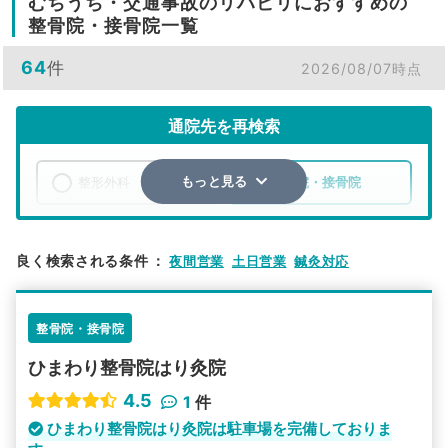
むちうち・交通事故のリハビリにおすすめの
整骨院・接骨院一覧
64
件
2026/08/07時点
通院先を再検索
整形外科
整骨院・接骨院
もっと見る
エリア
東京都
府中市
良く検索される条件
：
夜間営業
土日営業
鍼灸対応
検索する
整骨院・接骨院
詳細条件で絞り込む
ひまわり整骨院はり灸院
その他の検索方法
4.5
1
件
駅から探す
院名から探す
ひまわり整骨院はり灸院は駐車場を完備しておりま