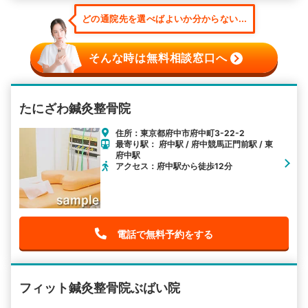
どの通院先を選べばよいか分からない...
そんな時は無料相談窓口へ
たにざわ鍼灸整骨院
住所：東京都府中市府中町3-22-2
最寄り駅： 府中駅 / 府中競馬正門前駅 / 東
府中駅
アクセス：府中駅から徒歩12分
電話で無料予約をする
フィット鍼灸整骨院ぶばい院