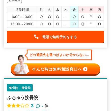
営業時間
月
火
水
木
金
土
日
祝
9:00～13:00
○
○
○
-
○
○
℡
○
15:00～20:00
○
○
○
-
○
◎
℡
○
電話で無料予約をする
どの通院先を選べばよいか分からない...
そんな時は無料相談窓口へ
整骨院・接骨院
ふちゅう接骨院
3
-
件