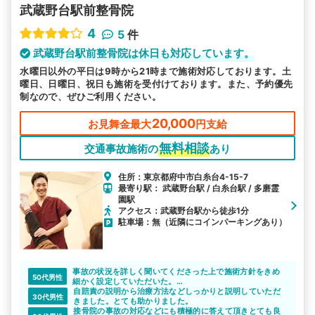
武蔵野台駅前整骨院
4
5
件
武蔵野台駅前整骨院は休日も対応しています。
水曜日以外の平日は9時から21時まで施術対応しております。土
曜日、日曜日、祝日も施術を受付けております。また、予約優先
制なので、ぜひご利用ください。
20,000
お見舞金最大
円支給
無料相談
交通事故施術の
あり
住所：東京都府中市白糸台4-15-7
最寄り駅： 武蔵野台駅 / 白糸台駅 / 多磨霊
園駅
アクセス：武蔵野台駅から徒歩1分
駐車場：無（近隣にコインパーキングあり）
事故の状況を詳しく聞いてくださった上で施術方針をきめ
50代男性
細かく設定していただいた。
また肩の痛みが中々改善しなかった際は、連携している整
自賠責の説明から治療方法などしっかりと説明していただ
30代男性
形外科病院を紹介してくださり、おかげさまで精密検査の
きました。とても助かりました。
結果、腱板断裂ある事がわかり大変助かりました。
接骨院の事故の対応などにも積極的に答えて頂きとても良