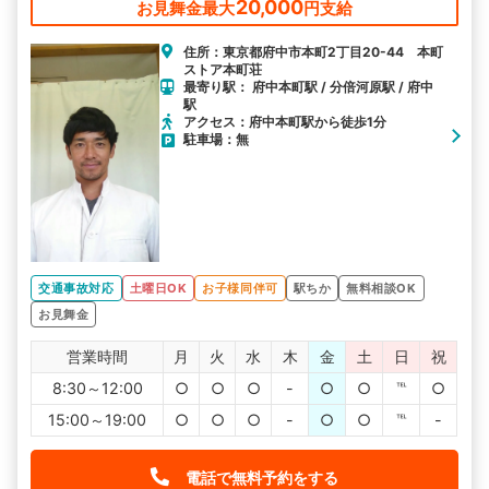
20,000
お見舞金最大
円支給
住所：東京都府中市本町2丁目20-44 本町
ストア本町荘
最寄り駅： 府中本町駅 / 分倍河原駅 / 府中
駅
アクセス：府中本町駅から徒歩1分
駐車場：無
交通事故対応
土曜日OK
お子様同伴可
駅ちか
無料相談OK
お見舞金
営業時間
月
火
水
木
金
土
日
祝
8:30～12:00
○
○
○
-
○
○
℡
○
15:00～19:00
○
○
○
-
○
○
℡
-
電話で無料予約をする