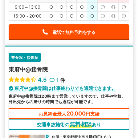
9:00～13:00
○
○
○
○
○
◎
◎
◎
16:00～20:00
○
○
○
○
○
◎
◎
◎
電話で無料予約をする
整骨院・接骨院
東府中@接骨院
4.5
1
件
東府中@接骨院は仕事終わりでも通院できます。
東府中@接骨院は20時まで営業していますので、仕事や学校、
外出先からの帰りの時間でも通院が可能です。
20,000
お見舞金最大
円支給
無料相談
交通事故施術の
あり
住所：東京都府中市八幡町町3-6-3