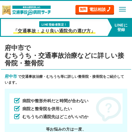
menu
電話相談
無料
LINE登録者限定！
LINEに
登録
「交通事故：より良い通院先の選び方」
府中市で
むちうち・交通事故治療などに詳しい接
骨院・整骨院
府中市
で交通事故治療・むちうち等に詳しい整骨院・接骨院をご紹介して
います。
病院や整形外科だと時間が合わない
病院と整骨院を併用したい
むちうちの通院先はどこがいいのか
等お悩みの方は一度、