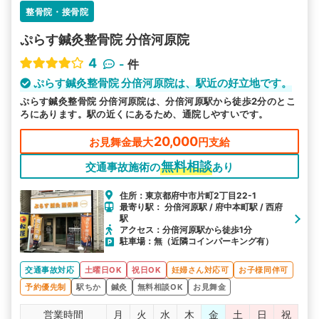
整骨院・接骨院
ぷらす鍼灸整骨院 分倍河原院
4
-
件
ぷらす鍼灸整骨院 分倍河原院は、駅近の好立地です。
ぷらす鍼灸整骨院 分倍河原院は、分倍河原駅から徒歩2分のとこ
ろにあります。駅の近くにあるため、通院しやすいです。
20,000
お見舞金最大
円支給
無料相談
交通事故施術の
あり
住所：東京都府中市片町2丁目22-1
最寄り駅： 分倍河原駅 / 府中本町駅 / 西府
駅
アクセス：分倍河原駅から徒歩1分
駐車場：無（近隣コインパーキング有）
交通事故対応
土曜日OK
祝日OK
妊婦さん対応可
お子様同伴可
予約優先制
駅ちか
鍼灸
無料相談OK
お見舞金
営業時間
月
火
水
木
金
土
日
祝