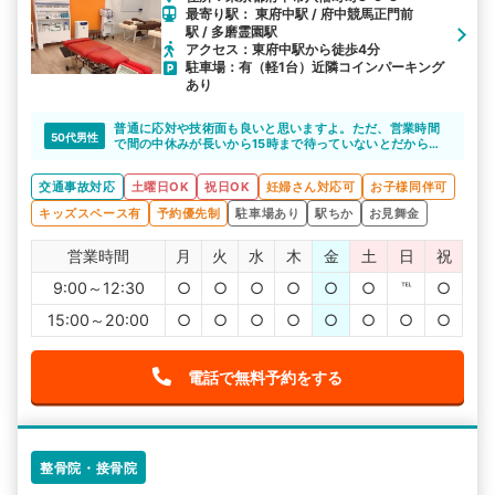
最寄り駅： 東府中駅 / 府中競馬正門前
駅 / 多磨霊園駅
アクセス：東府中駅から徒歩4分
駐車場：有（軽1台）近隣コインパーキング
あり
普通に応対や技術面も良いと思いますよ。ただ、営業時間
50代男性
で間の中休みが長いから15時まで待っていないとだから少
し面倒です。
交通事故対応
土曜日OK
祝日OK
妊婦さん対応可
お子様同伴可
キッズスペース有
予約優先制
駐車場あり
駅ちか
お見舞金
営業時間
月
火
水
木
金
土
日
祝
9:00～12:30
○
○
○
○
○
○
℡
○
15:00～20:00
○
○
○
○
○
○
○
○
電話で無料予約をする
整骨院・接骨院