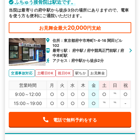
ふちゅう接骨院は駅近です。
当院は最寄りの府中駅から徒歩3分の場所にありますので、電車
を使う方も便利にご通院いただけます。
20,000
お見舞金最大
円支給
住所：東京都府中市寿町1-4-16 関田ビル
102
最寄り駅： 府中駅 / 府中競馬正門前駅 / 府
中本町駅
アクセス：府中駅から徒歩2分
交通事故対応
土曜日OK
祝日OK
駅ちか
お見舞金
営業時間
月
火
水
木
金
土
日
祝
9:00～12:00
○
○
○
○
○
○
℡
○
15:00～19:00
○
○
○
○
○
℡
℡
-
電話で無料予約をする