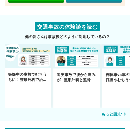
交通事故の体験談を読む
他の皆さんは事故後どのように対応しているの？
妊娠中の事故でむちう
追突事故で後から痛み
自転車vs車
ちに！整形外科で治療
が…整形外科と整骨院
打撲やむちう
できず
の併用通院〜示談まで
を進めるまで
もっと読む