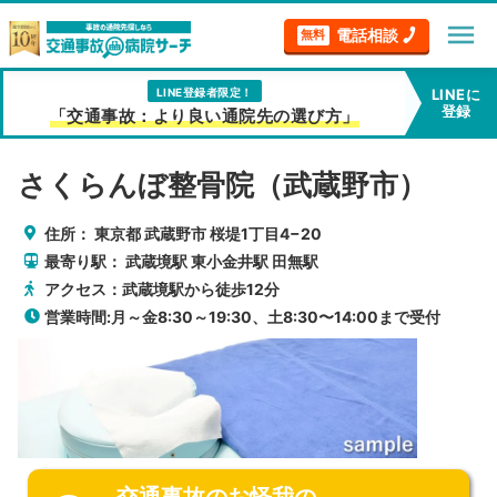
menu
電話相談
無料
LINE登録者限定！
LINEに
登録
「交通事故：より良い通院先の選び方」
さくらんぼ整骨院（武蔵野市）
住所：
東京都
武蔵野市
桜堤1丁目4−20
最寄り駅：
武蔵境駅
東小金井駅
田無駅
アクセス：武蔵境駅から徒歩12分
営業時間:月～金8:30～19:30、土8:30〜14:00まで受付
交通事故のお怪我の