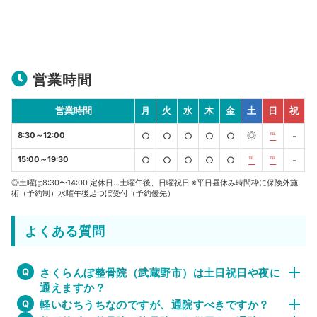
営業時間
営業時間
月
火
水
木
金
土
日
祝
◎
8:30～12:00
○
○
○
○
○
℡
-
15:00～19:30
○
○
○
○
○
℡
℡
-
◎土曜は8:30〜14:00 定休日…土曜午後、日曜祝日 ※平日昼休み時間枠に保険外施
術（予約制）水曜午後足つぼ受付（予約優先）
よくある質問
さくらんぼ整骨院（武蔵野市）は土日祝日や夜に
通えますか？
軽いむちうちなのですが、通院すべきですか？