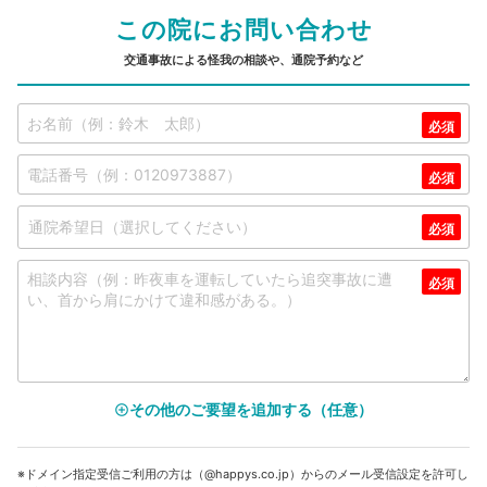
この院にお問い合わせ
交通事故による怪我の相談や、通院予約など
その他のご要望を追加する（任意）
add_circle_outline
※ドメイン指定受信ご利用の方は（@happys.co.jp）からのメール受信設定を許可し