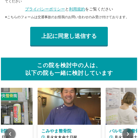
てください
プライバシーポリシー
と
利用規約
をご覧ください
※こちらのフォームは交通事故のお怪我のお問い合わせのみ受け付けております。
この院を検討中の人は、
以下の院も一緒に検討しています
骨院
こみやま整骨院
パルモ三鷹整
土日祝
月火水木金土日祝
月火水木金土