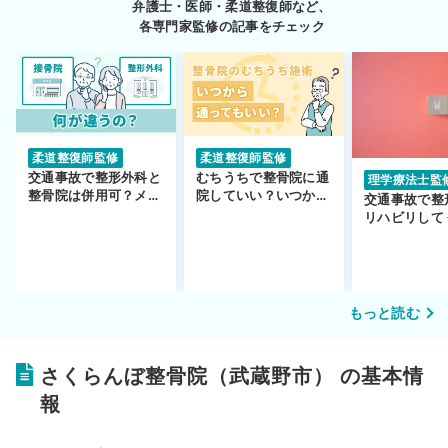
弁護士・医師・柔道整復師など、
各専門家監修の記事をチェック
柔道整復師監修
柔道整復師監修
交通事故で整形外科と
むちうちで整骨院に通
理学療法士監
整骨院は併用可？メリ
院していい？いつから
交通事故で整
ットや注意点を解説
通えるかや施術も解
リハビリして
説！
い…転院する
もっと読む
さくらんぼ整骨院（武蔵野市） の基本情
報