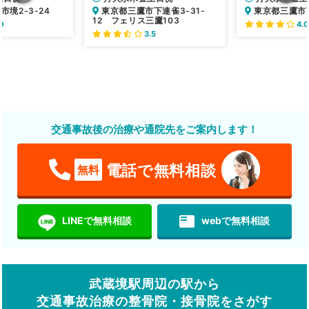
境2-3-24
東京都三鷹市下連雀3-31-
東京都三鷹市下
12 フェリス三鷹103
0
4.0
3.5
交通事故後の治療や通院先をご案内します！
電話で無料相談
無料
featured_play_list
LINEで無料相談
webで無料相談
武蔵境駅周辺の駅から
交通事故治療の整骨院・接骨院をさがす