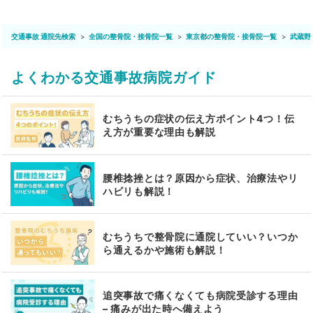
交通事故 通院先検索
全国の整骨院・接骨院一覧
東京都の整骨院・接骨院一覧
武蔵野
よくわかる交通事故病院ガイド
むちうちの症状の伝え方ポイント4つ！伝
え方が重要な理由も解説
腰椎捻挫とは？原因から症状、治療法やリ
ハビリも解説！
むちうちで整骨院に通院していい？いつか
ら通えるかや施術も解説！
追突事故で痛くなくても病院受診する理由
– 痛みが出た時へ備えよう