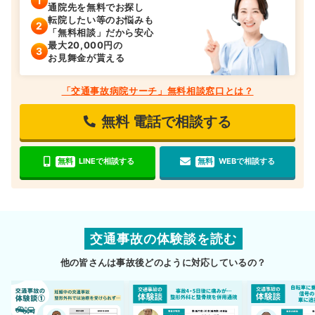
通院先を無料でお探し
転院したい等のお悩みも
「無料相談」だから安心
最大20,000円の
お見舞金が貰える
「交通事故病院サーチ」無料相談窓口とは？
無料
電話で相談する
無料
LINEで相談する
無料
WEBで相談する
交通事故の体験談を読む
他の皆さんは事故後どのように対応しているの？