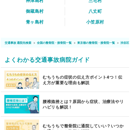
神津島村
三宅村
御蔵島村
八丈町
青ヶ島村
小笠原村
交通事故 通院先検索
全国の整骨院・接骨院一覧
東京都の整骨院・接骨院一覧
渋谷区
よくわかる交通事故病院ガイド
むちうちの症状の伝え方ポイント4つ！伝
え方が重要な理由も解説
腰椎捻挫とは？原因から症状、治療法やリ
ハビリも解説！
むちうちで整骨院に通院していい？いつか