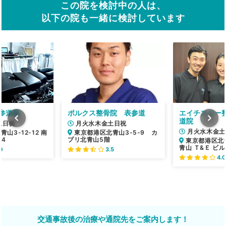
この院を検討中の人は、
以下の院も一緒に検討しています
参道院
ポルクス整骨院 表参道
エイチスリー
道院
土日祝
月火水木金土日祝
月火水木金土
山3-12-12 南
東京都港区北青山3-5-9 カ
04
プリ北青山5階
東京都港区北青
青山 Ｔ&Ｅ ビル
0
3.5
4.0
交通事故後の治療や通院先をご案内します！