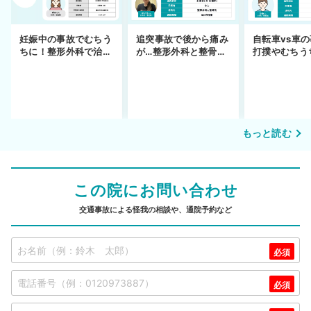
妊娠中の事故でむちう
追突事故で後から痛み
自転車vs車
ちに！整形外科で治療
が…整形外科と整骨院
打撲やむちう
できず
の併用通院〜示談まで
を進めるまで
もっと読む
この院にお問い合わせ
交通事故による怪我の相談や、通院予約など