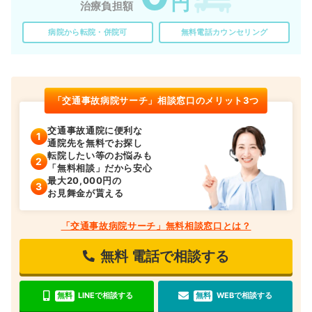
円
治療負担額
病院から転院・併院可
無料電話カウンセリング
「交通事故病院サーチ」相談窓口のメリット3つ
交通事故通院に便利な
通院先を無料でお探し
転院したい等のお悩みも
「無料相談」だから安心
最大20,000円の
お見舞金が貰える
「交通事故病院サーチ」無料相談窓口とは？
無料
電話で相談する
無料
LINEで相談する
無料
WEBで相談する