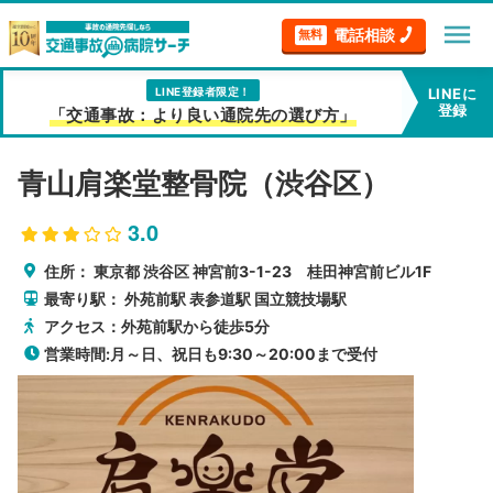
menu
電話相談
無料
LINE登録者限定！
LINEに
登録
「交通事故：より良い通院先の選び方」
青山肩楽堂整骨院（渋谷区）
3.0
住所：
東京都
渋谷区
神宮前3-1-23 桂田神宮前ビル1F
最寄り駅：
外苑前駅
表参道駅
国立競技場駅
アクセス：外苑前駅から徒歩5分
営業時間:月～日、祝日も9:30～20:00まで受付