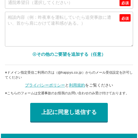
その他のご要望を追加する（任意）
add_circle_outline
※ドメイン指定受信ご利用の方は（@happys.co.jp）からのメール受信設定を許可し
てください
プライバシーポリシー
と
利用規約
をご覧ください
※こちらのフォームは交通事故のお怪我のお問い合わせのみ受け付けております。