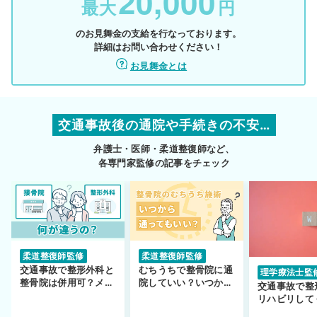
20,000
最大
円
のお見舞金の支給を行なっております。
詳細はお問い合わせください！
お見舞金とは
交通事故後の通院や手続きの不安…
弁護士・医師・柔道整復師など、
各専門家監修の記事をチェック
柔道整復師監修
柔道整復師監修
交通事故で整形外科と
むちうちで整骨院に通
理学療法士監
整骨院は併用可？メリ
院していい？いつから
交通事故で整
ットや注意点を解説
通えるかや施術も解
リハビリして
説！
い…転院する