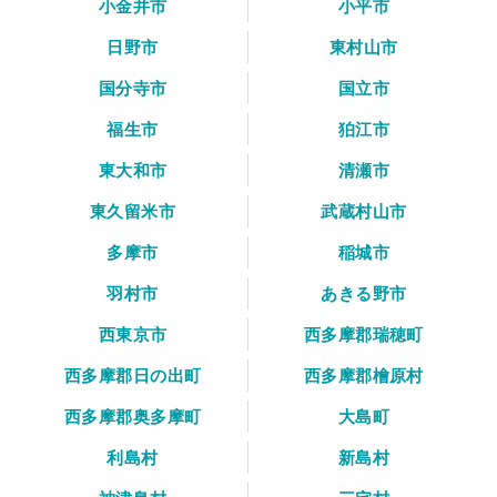
小金井市
小平市
日野市
東村山市
国分寺市
国立市
福生市
狛江市
東大和市
清瀬市
東久留米市
武蔵村山市
多摩市
稲城市
羽村市
あきる野市
西東京市
西多摩郡瑞穂町
西多摩郡日の出町
西多摩郡檜原村
西多摩郡奥多摩町
大島町
利島村
新島村