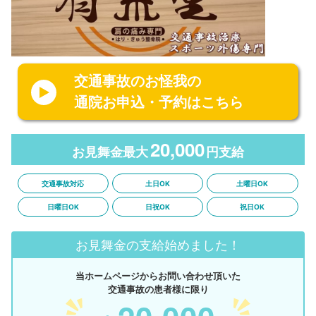
交通事故のお怪我の
通院お申込・予約はこちら
20,000
お見舞金最大
円支給
交通事故対応
土日OK
土曜日OK
日曜日OK
日祝OK
祝日OK
お見舞金の支給始めました！
当ホームページからお問い合わせ頂いた
交通事故の患者様に限り