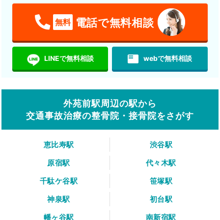
電話で無料相談
無料
featured_play_list
LINEで無料相談
webで無料相談
外苑前駅周辺の駅から
交通事故治療の整骨院・接骨院をさがす
恵比寿駅
渋谷駅
原宿駅
代々木駅
千駄ケ谷駅
笹塚駅
神泉駅
初台駅
幡ヶ谷駅
南新宿駅