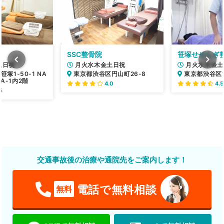
SSC整骨院
笹塚せせらぎ
土日祝
月火水木金土日祝
月火水木金土
塚1-50-1 NA
東京都渋谷区円山町26-8
東京都渋谷区笹塚
A-1内2階
4.0
4.5
5
交通事故後の治療や通院先をご案内します！
電話で無料相談
無料