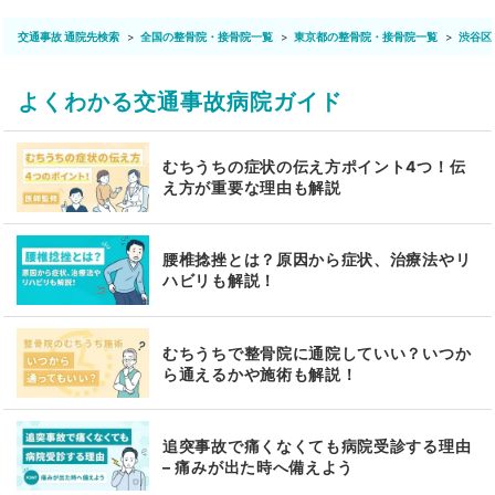
交通事故 通院先検索
全国の整骨院・接骨院一覧
東京都の整骨院・接骨院一覧
渋谷区
よくわかる交通事故病院ガイド
むちうちの症状の伝え方ポイント4つ！伝
え方が重要な理由も解説
腰椎捻挫とは？原因から症状、治療法やリ
ハビリも解説！
むちうちで整骨院に通院していい？いつか
ら通えるかや施術も解説！
追突事故で痛くなくても病院受診する理由
– 痛みが出た時へ備えよう