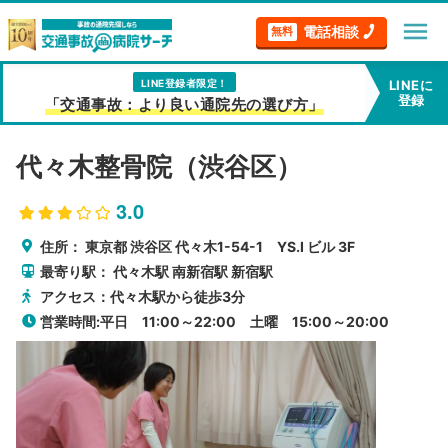
menu
電話相談
無料
LINE登録者限定！
LINEに
登録
「交通事故：より良い通院先の選び方」
代々木整骨院（渋谷区）
3.0
住所：
東京都
渋谷区
代々木1-54-1 YS.I ビル 3F
最寄り駅：
代々木駅
南新宿駅
新宿駅
アクセス：代々木駅から徒歩3分
営業時間:平日 11:00～22:00 土曜 15:00～20:00