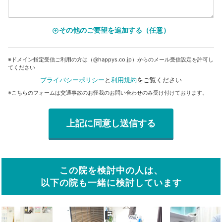
その他のご要望を追加する（任意）
add_circle_outline
※ドメイン指定受信ご利用の方は（@happys.co.jp）からのメール受信設定を許可し
てください
プライバシーポリシー
と
利用規約
をご覧ください
※こちらのフォームは交通事故のお怪我のお問い合わせのみ受け付けております。
この院を検討中の人は、
以下の院も一緒に検討しています