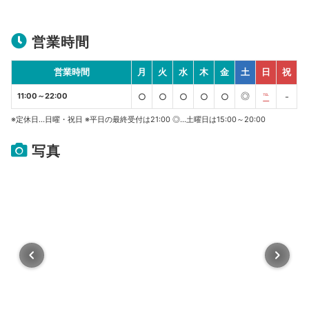
営業時間
営業時間
月
火
水
木
金
土
日
祝
◎
11:00～22:00
○
○
○
○
○
℡
-
※定休日…日曜・祝日 ※平日の最終受付は21:00 ◎…土曜日は15:00～20:00
写真