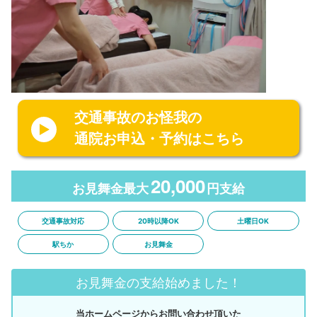
交通事故のお怪我の
通院お申込・予約はこちら
20,000
お見舞金最大
円支給
交通事故対応
20時以降OK
土曜日OK
駅ちか
お見舞金
お見舞金の支給始めました！
当ホームページからお問い合わせ頂いた