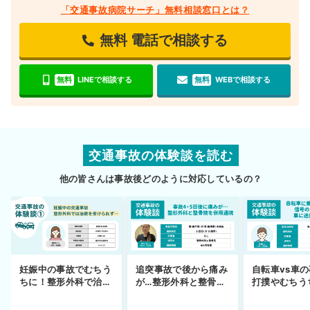
「交通事故病院サーチ」無料相談窓口とは？
無料
電話で相談する
無料
LINEで相談する
無料
WEBで相談する
交通事故の体験談を読む
他の皆さんは事故後どのように対応しているの？
妊娠中の事故でむちう
追突事故で後から痛み
自転車vs車
ちに！整形外科で治療
が…整形外科と整骨院
打撲やむちう
できず
の併用通院〜示談まで
を進めるまで