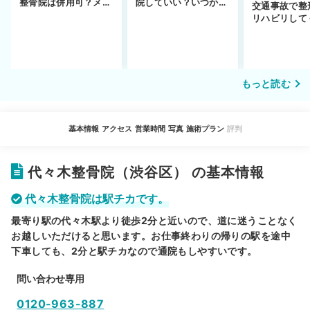
整骨院は併用可？メリ
院していい？いつから
交通事故で整
ットや注意点を解説
通えるかや施術も解
リハビリして
説！
い…転院する
もっと読む
基本情報
アクセス
営業時間
写真
施術プラン
評判
代々木整骨院（渋谷区） の基本情報
代々木整骨院は駅チカです。
最寄り駅の代々木駅より徒歩2分と近いので、道に迷うことなく
お越しいただけると思います。お仕事終わりの帰りの駅を途中
下車しても、2分と駅チカなので通院もしやすいです。
問い合わせ専用
0120-963-887