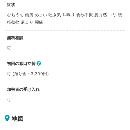
症状
むちうち 頭痛 めまい 吐き気 耳鳴り 食欲不振 脱力感 コリ 腰
椎捻挫 肩こり 腰痛
無料相談
可
初回の窓口立替
可 (預り金：3,300円)
加害者の受け入れ
可
地図