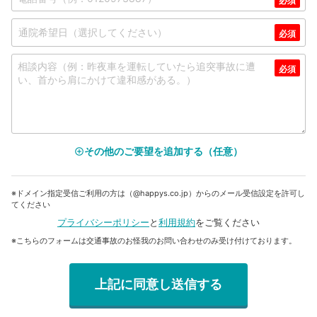
その他のご要望を追加する（任意）
add_circle_outline
※ドメイン指定受信ご利用の方は（@happys.co.jp）からのメール受信設定を許可し
てください
プライバシーポリシー
と
利用規約
をご覧ください
※こちらのフォームは交通事故のお怪我のお問い合わせのみ受け付けております。