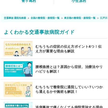
青ヶ島村
小笠原村
交通事故 通院先検索
全国の整骨院・接骨院一覧
東京都の整骨院・接骨院一覧
江戸川
よくわかる交通事故病院ガイド
むちうちの症状の伝え方ポイント4つ！伝
え方が重要な理由も解説
腰椎捻挫とは？原因から症状、治療法やリ
ハビリも解説！
むちうちで整骨院に通院していい？いつか
ら通えるかや施術も解説！
追突事故で痛くなくても病院受診する理由