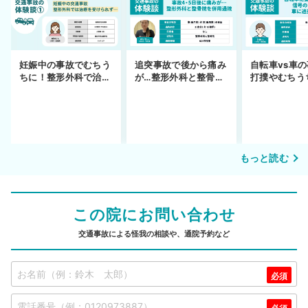
妊娠中の事故でむちう
追突事故で後から痛み
自転車vs車
ちに！整形外科で治療
が…整形外科と整骨院
打撲やむちう
できず
の併用通院〜示談まで
を進めるまで
もっと読む
この院にお問い合わせ
交通事故による怪我の相談や、通院予約など