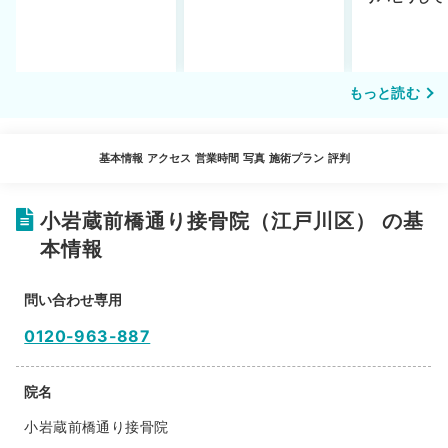
説！
い…転院する
もっと読む
基本情報
アクセス
営業時間
写真
施術プラン
評判
小岩蔵前橋通り接骨院（江戸川区） の基
本情報
問い合わせ専用
0120-963-887
院名
小岩蔵前橋通り接骨院