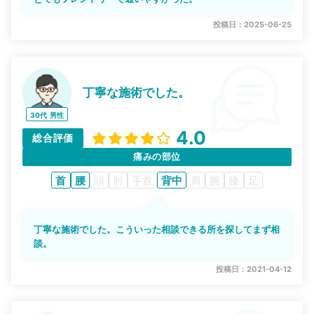
投稿日：2025-06-25
丁寧な施術でした。
30代
男性
4.0
総合評価
痛みの部位
首
腰
頭
肘
手首
背中
肩
腕
膝
足
丁寧な施術でした。こういった相談できる所を探してまず相
談。
投稿日：2021-04-12