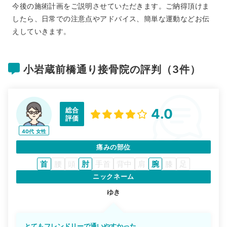
今後の施術計画をご説明させていただきます。ご納得頂けま
したら、日常での注意点やアドバイス、簡単な運動などお伝
えしていきます。
小岩蔵前橋通り接骨院の評判（3件）
総合
4.0
評価
40代
女性
痛みの部位
首
腰
頭
肘
手首
背中
肩
腕
膝
足
ニックネーム
ゆき
とてもフレンドリーで通いやすかった。