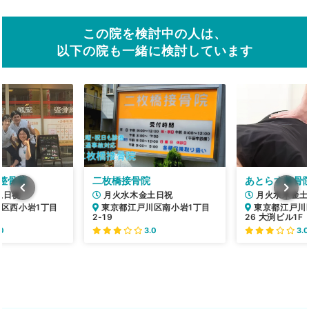
この院を検討中の人は、
以下の院も一緒に検討しています
整骨院
二枚橋接骨院
あとらす整骨
土日祝
月火水木金土日祝
月火水木金土
区西小岩1丁目
東京都江戸川区南小岩1丁目
東京都江戸川区
2-19
26 大渕ビル1F
0
3.0
3.0