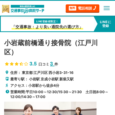
menu
電話相談
無料
LINE登録者限定！
LINEに
登録
「交通事故：より良い通院先の選び方」
小岩蔵前橋通り接骨院（江戸川
区）
3.5
3
口コミ
件
住所：
東京都
江戸川区
西小岩3-31-16
最寄り駅：
小岩駅
京成小岩駅
新柴又駅
アクセス：小岩駅から徒歩4分
営業時間:平日10:00～12:30/15:30～21:30 土日祝8:00～
12:00/14:30～17:00