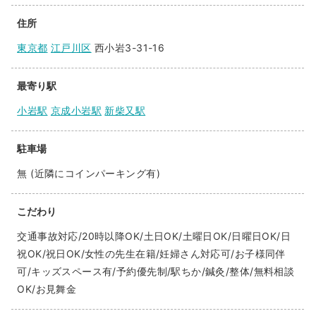
住所
東京都
江戸川区
西小岩3-31-16
最寄り駅
小岩駅
京成小岩駅
新柴又駅
駐車場
無 (近隣にコインパーキング有)
こだわり
交通事故対応/20時以降OK/土日OK/土曜日OK/日曜日OK/日
祝OK/祝日OK/女性の先生在籍/妊婦さん対応可/お子様同伴
可/キッズスペース有/予約優先制/駅ちか/鍼灸/整体/無料相談
OK/お見舞金