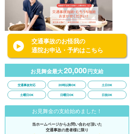
交通事故のお怪我の
通院お申込・予約はこちら
20,000
お見舞金最大
円支給
交通事故対応
20時以降OK
土日OK
土曜日OK
日曜日OK
日祝OK
お見舞金の支給始めました！
当ホームページからお問い合わせ頂いた
交通事故の患者様に限り