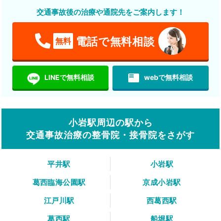
交通事故後の治療や通院先をご案内します！
電話で無料相談
無料
featured_play_list
LINEで無料相談
webで無料相談
小岩駅周辺の駅から
交通事故治療の整骨院・接骨院をさがす
平井駅
小岩駅
葛西臨海公園駅
京成小岩駅
江戸川駅
西葛西駅
葛西駅
船堀駅