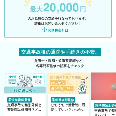
20,000
最大
円
のお見舞金の支給を行なっております。
詳細はお問い合わせください！
お見舞金とは
交通事故後の通院や手続きの不安…
弁護士・医師・柔道整復師など、
各専門家監修の記事をチェック
柔道整復師監修
柔道整復師監修
交通事故で整形外科と
むちうちで整骨院に通
理学療法士監
整骨院は併用可？メリ
院していい？いつから
交通事故で整
ットや注意点を解説
通えるかや施術も解
リハビリして