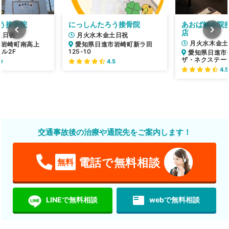
う接骨院
にっしんたろう接骨院
あおば鍼灸院接
店
土日祝
月火水木金土日祝
月火水木金土
市岩崎町南高上
愛知県日進市岩崎町新ラ田
ビル2F
125-10
愛知県日進市竹
ザ・ネクステー
0
4.5
4.5
交通事故後の治療や通院先をご案内します！
電話で無料相談
無料
featured_play_list
LINEで無料相談
webで無料相談