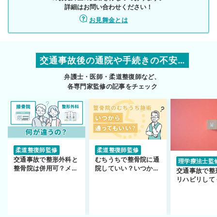
詳細はお問い合わせください！
お見舞金とは
交通事故後の通院や手続きの不安…
弁護士・医師・柔道整復師など、
各専門家監修の記事をチェック
柔道整復師監修
柔道整復師監修
交通事故で整形外科と
むちうちで整骨院に通
理学療法士監
整骨院は併用可？メリ
院していい？いつから
交通事故で整
ットや注意点を解説
通えるかや施術も解
リハビリして
説！
い…転院する