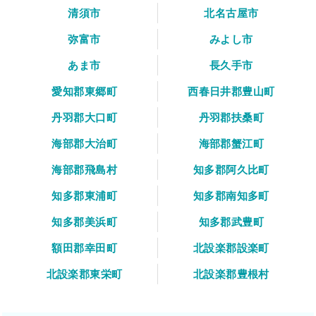
清須市
北名古屋市
弥富市
みよし市
あま市
長久手市
愛知郡東郷町
西春日井郡豊山町
丹羽郡大口町
丹羽郡扶桑町
海部郡大治町
海部郡蟹江町
海部郡飛島村
知多郡阿久比町
知多郡東浦町
知多郡南知多町
知多郡美浜町
知多郡武豊町
額田郡幸田町
北設楽郡設楽町
北設楽郡東栄町
北設楽郡豊根村