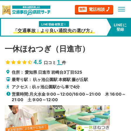
menu
電話相談
無料
LINE登録者限定！
LINEに
登録
「交通事故：より良い通院先の選び方」
一休ほねつぎ（日進市）
4.5
1
口コミ
件
住所：
愛知県
日進市
岩崎台3丁目525
最寄り駅：
杁ヶ池公園駅
本郷駅
藤が丘駅
アクセス：杁ヶ池公園駅から車で4分
営業時間:月火水金 9:00～12:00/16:00～21:00 木 16:00～
21:00 土 9:00～12:00