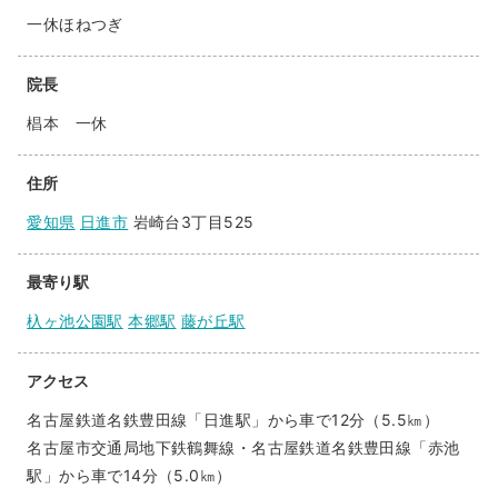
一休ほねつぎ
院長
椙本 一休
住所
愛知県
日進市
岩崎台3丁目525
最寄り駅
杁ヶ池公園駅
本郷駅
藤が丘駅
アクセス
名古屋鉄道名鉄豊田線「日進駅」から車で12分（5.5㎞）
名古屋市交通局地下鉄鶴舞線・名古屋鉄道名鉄豊田線「赤池
駅」から車で14分（5.0㎞）