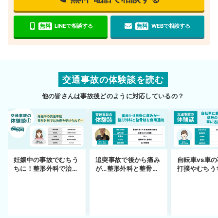
無料
LINEで相談する
無料
WEBで相談する
交通事故の体験談を読む
他の皆さんは事故後どのように対応しているの？
妊娠中の事故でむちう
追突事故で後から痛み
自転車vs車
ちに！整形外科で治療
が…整形外科と整骨院
打撲やむちう
できず
の併用通院〜示談まで
を進めるまで