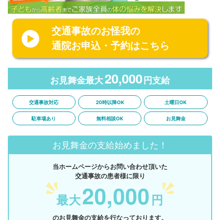
交通事故のお怪我の
通院お申込・予約はこちら
20,000
お見舞金最大
円支給
交通事故対応
20時以降OK
土曜日OK
駐車場あり
無料相談OK
お見舞金
お見舞金の支給始めました！
当ホームページからお問い合わせ頂いた
交通事故の患者様に限り
20,000
最大
円
のお見舞金の支給を行なっております。