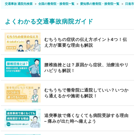
交通事故 通院先検索
全国の整骨院・接骨院一覧
愛知県の整骨院・接骨院一覧
日進市
よくわかる交通事故病院ガイド
むちうちの症状の伝え方ポイント4つ！伝
え方が重要な理由も解説
腰椎捻挫とは？原因から症状、治療法やリ
ハビリも解説！
むちうちで整骨院に通院していい？いつか
ら通えるかや施術も解説！
追突事故で痛くなくても病院受診する理由
– 痛みが出た時へ備えよう