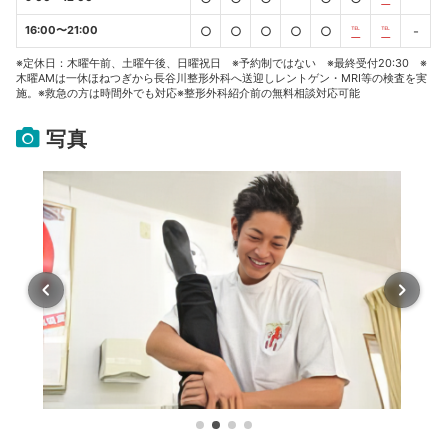
16:00〜21:00
○
○
○
○
○
℡
℡
-
※定休日：木曜午前、土曜午後、日曜祝日 ※予約制ではない ※最終受付20:30 ※
木曜AMは一休ほねつぎから長谷川整形外科へ送迎しレントゲン・MRI等の検査を実
施。※救急の方は時間外でも対応※整形外科紹介前の無料相談対応可能
写真