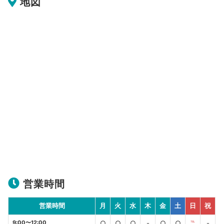
地図
営業時間
営業時間
月
火
水
木
金
土
日
祝
9:00〜12:00
○
○
○
-
○
○
℡
-