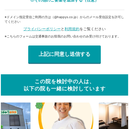
add_circle_outline
※ドメイン指定受信ご利用の方は（@happys.co.jp）からのメール受信設定を許可し
てください
プライバシーポリシー
と
利用規約
をご覧ください
※こちらのフォームは交通事故のお怪我のお問い合わせのみ受け付けております。
この院を検討中の人は、
以下の院も一緒に検討しています