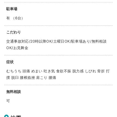
駐車場
有 （6台）
こだわり
交通事故対応/20時以降OK/土曜日OK/駐車場あり/無料相談
OK/お見舞金
症状
むちうち 頭痛 めまい 吐き気 食欲不振 脱力感 しびれ 骨折 打
撲 脱臼 腰椎捻挫 肩こり 腰痛
無料相談
可