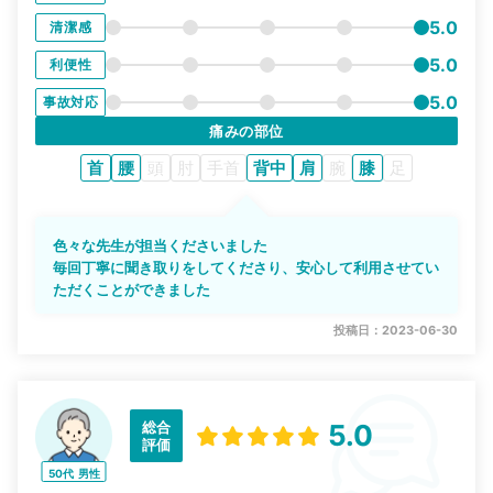
5.0
清潔感
5.0
利便性
5.0
事故対応
痛みの部位
首
腰
頭
肘
手首
背中
肩
腕
膝
足
色々な先生が担当くださいました
毎回丁寧に聞き取りをしてくださり、安心して利用させてい
ただくことができました
投稿日：2023-06-30
総合
5.0
評価
50代
男性