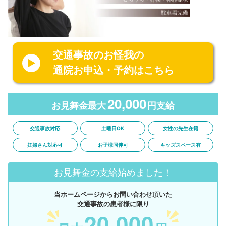
交通事故のお怪我の
通院お申込・予約はこちら
20,000
お見舞金最大
円支給
交通事故対応
土曜日OK
女性の先生在籍
妊婦さん対応可
お子様同伴可
キッズスペース有
お見舞金の支給始めました！
当ホームページからお問い合わせ頂いた
交通事故の患者様に限り
20,000