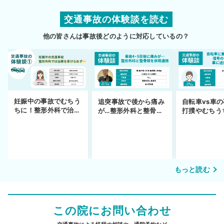
交通事故の体験談を読む
他の皆さんは事故後どのように対応しているの？
妊娠中の事故でむちう
追突事故で後から痛み
自転車vs車
ちに！整形外科で治療
が…整形外科と整骨院
打撲やむちう
できず
の併用通院〜示談まで
を進めるまで
もっと読む
この院にお問い合わせ