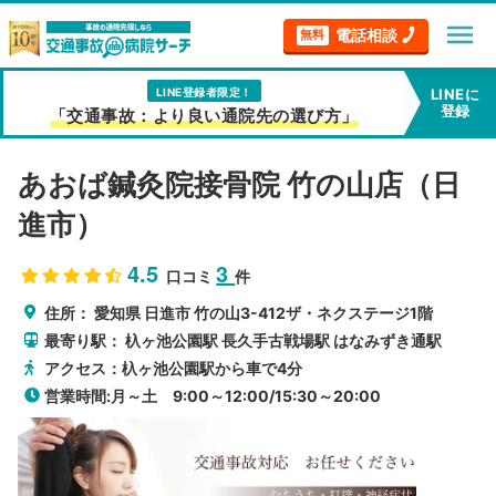
menu
電話相談
無料
LINE登録者限定！
LINEに
登録
「交通事故：より良い通院先の選び方」
あおば鍼灸院接骨院 竹の山店（日
進市）
4.5
3
口コミ
件
住所：
愛知県
日進市
竹の山3-412ザ・ネクステージ1階
最寄り駅：
杁ヶ池公園駅
長久手古戦場駅
はなみずき通駅
アクセス：杁ヶ池公園駅から車で4分
営業時間:月～土 9:00～12:00/15:30～20:00