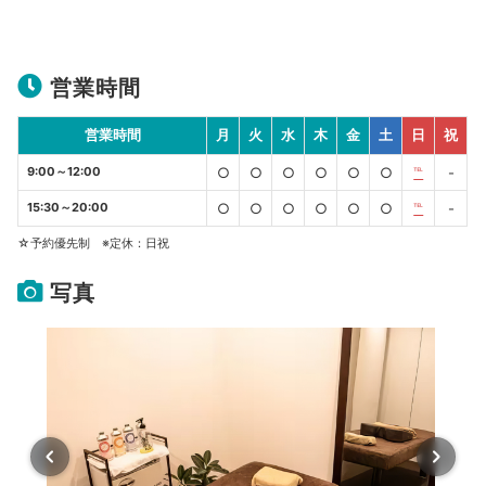
営業時間
営業時間
月
火
水
木
金
土
日
祝
9:00～12:00
○
○
○
○
○
○
℡
-
15:30～20:00
○
○
○
○
○
○
℡
-
☆予約優先制 ※定休：日祝
写真