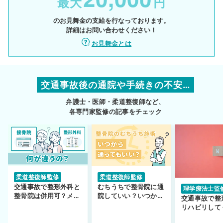
最大
円
のお見舞金の支給を行なっております。
詳細はお問い合わせください！
お見舞金とは
交通事故後の通院や手続きの不安…
弁護士・医師・柔道整復師など、
各専門家監修の記事をチェック
柔道整復師監修
柔道整復師監修
交通事故で整形外科と
むちうちで整骨院に通
理学療法士監
整骨院は併用可？メリ
院していい？いつから
交通事故で整
ットや注意点を解説
通えるかや施術も解
リハビリして
説！
い…転院する