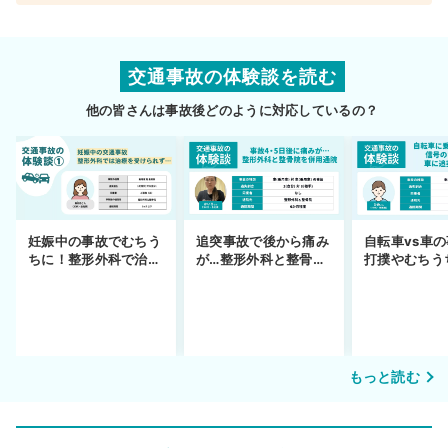
交通事故の体験談を読む
他の皆さんは事故後どのように対応しているの？
妊娠中の事故でむちう
追突事故で後から痛み
自転車vs車
ちに！整形外科で治療
が…整形外科と整骨院
打撲やむちう
できず
の併用通院〜示談まで
を進めるまで
もっと読む