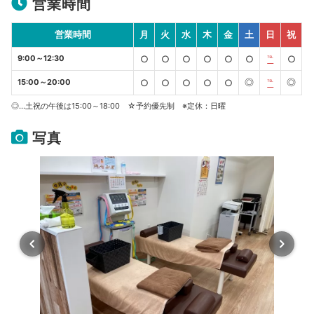
営業時間
営業時間
月
火
水
木
金
土
日
祝
9:00～12:30
○
○
○
○
○
○
℡
○
◎
◎
15:00～20:00
○
○
○
○
○
℡
◎…土祝の午後は15:00～18:00 ☆予約優先制 ※定休：日曜
写真