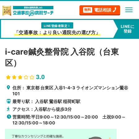
menu
電話相談
無料
LINE登録者限定！
LINEに
登録
「交通事故：より良い通院先の選び方」
i-care鍼灸整骨院 入谷院（台東
区）
3.0
住所：
東京都
台東区
入谷1-4-3 ライオンズマンション鶯谷
101
最寄り駅：
入谷駅
鶯谷駅
稲荷町駅
アクセス：入谷駅から徒歩3分
営業時間:平日9:00～12:30/15:00～20:00 土祝9:00～
12:30/15:00～18:00