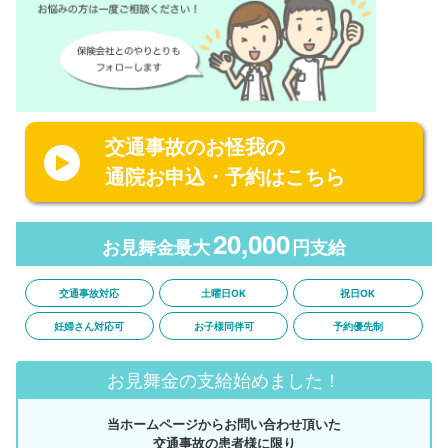
交通事故のお怪我の
通院お申込・予約はこちら
20,000
お見舞金最大
円支給
交通事故対応
土曜日OK
祝日OK
妊婦さん対応可
お子様同伴可
予約優先制
お見舞金の支給始めました！
当ホームページからお問い合わせ頂いた
交通事故の患者様に限り