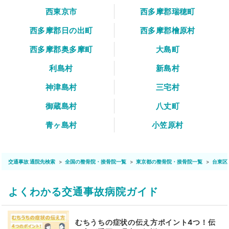
西東京市
西多摩郡瑞穂町
西多摩郡日の出町
西多摩郡檜原村
西多摩郡奥多摩町
大島町
利島村
新島村
神津島村
三宅村
御蔵島村
八丈町
青ヶ島村
小笠原村
交通事故 通院先検索
全国の整骨院・接骨院一覧
東京都の整骨院・接骨院一覧
台東区
よくわかる交通事故病院ガイド
むちうちの症状の伝え方ポイント4つ！伝