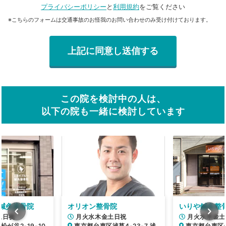
プライバシーポリシー
と
利用規約
をご覧ください
※こちらのフォームは交通事故のお怪我のお問い合わせのみ受け付けております。
この院を検討中の人は、
以下の院も一緒に検討しています
鍼灸接骨院
オリオン整骨院
いりや鍼灸整
土日祝
月火水木金土日祝
月火水木金土
が谷2-19-10
東京都台東区浅草4-23-7 浅
東京都台東区千