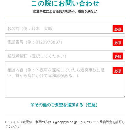
この院にお問い合わせ
交通事故による怪我の相談や、通院予約など
その他のご要望を追加する（任意）
add_circle_outline
※ドメイン指定受信ご利用の方は（@happys.co.jp）からのメール受信設定を許可し
てください