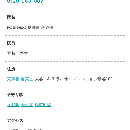
0120-963-887
院名
i-care鍼灸整骨院 入谷院
院長
宮脇 啓太
住所
東京都
台東区
入谷1-4-3 ライオンズマンション鶯谷101
最寄り駅
入谷駅
鶯谷駅
稲荷町駅
アクセス