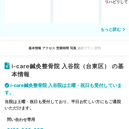
ットや注意点を解説
通えるかや施術も解
リハビリして
説！
い…転院する
もっと読む
基本情報
アクセス
営業時間
写真
施術プラン
評判
i-care鍼灸整骨院 入谷院（台東区） の基
本情報
i-care鍼灸整骨院 入谷院は土曜・祝日も受付していま
す。
当院は土曜・祝日も受付しており、平日お忙しい方にもご通院
いただけます。
問い合わせ専用