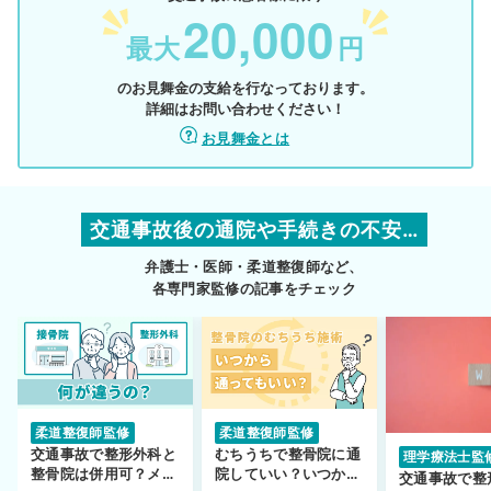
20,000
最大
円
のお見舞金の支給を行なっております。
詳細はお問い合わせください！
お見舞金とは
交通事故後の通院や手続きの不安…
弁護士・医師・柔道整復師など、
各専門家監修の記事をチェック
柔道整復師監修
柔道整復師監修
交通事故で整形外科と
むちうちで整骨院に通
理学療法士監
整骨院は併用可？メリ
院していい？いつから
交通事故で整