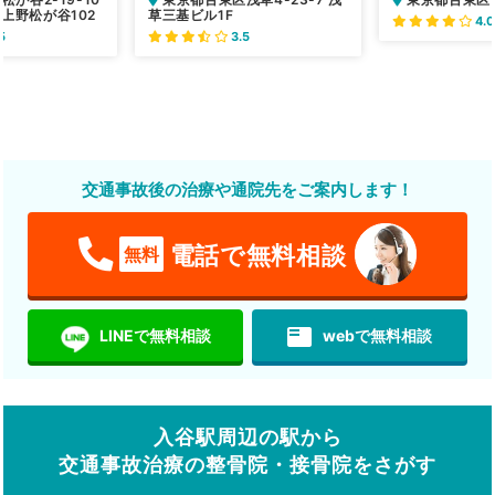
上野松が谷102
草三基ビル1F
4.0
5
3.5
交通事故後の治療や通院先をご案内します！
電話で無料相談
無料
featured_play_list
LINEで無料相談
webで無料相談
入谷駅周辺の駅から
交通事故治療の整骨院・接骨院をさがす