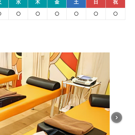
火
水
木
金
土
日
祝
○
○
○
○
○
○
○