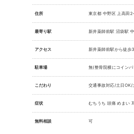
住所
東京都
中野区
上高田2-
最寄り駅
新井薬師前駅
沼袋駅
アクセス
新井薬師前駅から徒歩
駐車場
無(整骨院横にコインパ
こだわり
交通事故対応/土日OK/
症状
むちうち 頭痛 めまい 
無料相談
可