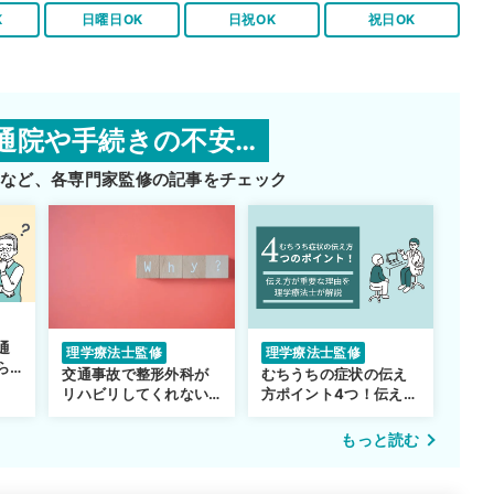
K
日曜日OK
日祝OK
祝日OK
通院や手続きの不安…
師など、
各専門家監修の記事をチェック
通
理学療法士監修
理学療法士監修
ら
交通事故で整形外科が
むちうちの症状の伝え
リハビリしてくれない…
方ポイント4つ！伝え方
転院するべき？
が重要な理由も解説
もっと読む