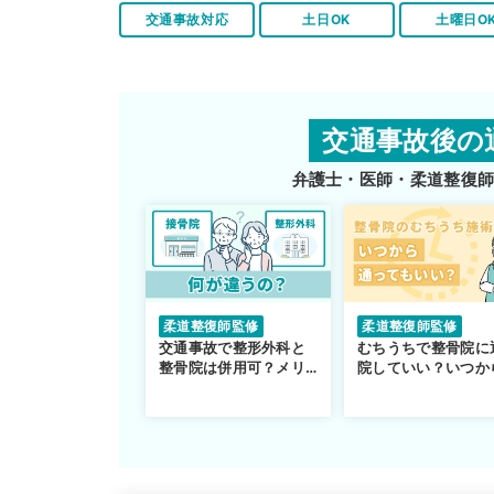
交通事故対応
土日OK
土曜日O
交通事故後の
弁護士・医師・柔道整復
柔道整復師監修
柔道整復師監修
交通事故で整形外科と
むちうちで整骨院に
整骨院は併用可？メリ
院していい？いつか
ットや注意点を解説
通えるかや施術も解
説！