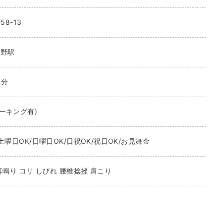
58-13
中野駅
3分
ーキング有)
土曜日OK/日曜日OK/日祝OK/祝日OK/お見舞金
耳鳴り コリ しびれ 腰椎捻挫 肩こり