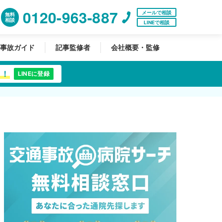
0120-963-887
メールで相談
無料
相談
LINEで相談
事故ガイド
記事監修者
会社概要・監修
中！
LINEに登録