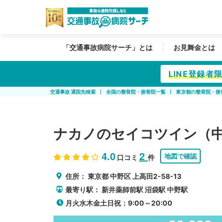
「交通事故病院サーチ」とは
お見舞金とは
LINE登録
交通事故 通院先検索
全国の整骨院・接骨院一覧
東京都の整骨院・接
ナカノのセイコツイン（
4.0
2
地図で確認
口コミ
件
住所：
東京都
中野区
上高田2-58-13
最寄り駅：
新井薬師前駅
沼袋駅
中野駅
月火水木金土日祝：9:00～20:00