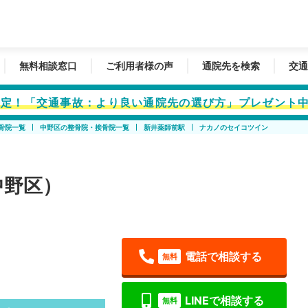
無料相談窓口
ご利用者様の声
通院先を検索
交通
者限定！「交通事故：より良い通院先の選び方」プレゼント
骨院一覧
中野区の整骨院・接骨院一覧
新井薬師前駅
ナカノのセイコツイン
中野区）
電話で相談する
無料
LINEで相談する
無料