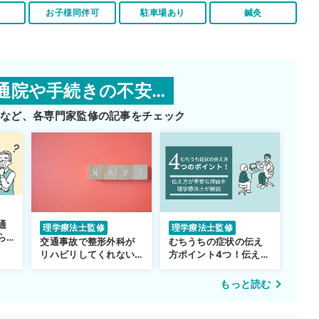
お子様同伴可
駐車場あり
鍼灸
通院や手続きの不安…
師など、
各専門家監修の記事をチェック
通
理学療法士監修
理学療法士監修
ら
交通事故で整形外科が
むちうちの症状の伝え
リハビリしてくれない…
方ポイント4つ！伝え方
転院するべき？
が重要な理由も解説
もっと読む