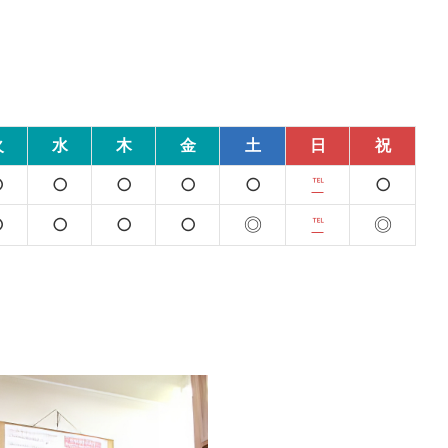
火
水
木
金
土
日
祝
○
○
○
○
○
℡
○
○
○
○
○
◎
℡
◎