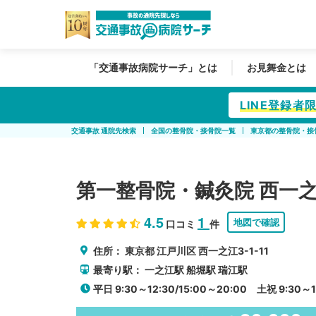
「交通事故病院サーチ」とは
お見舞金とは
LINE登録
交通事故 通院先検索
全国の整骨院・接骨院一覧
東京都の整骨院・接
第一整骨院・鍼灸院 西一
4.5
1
地図で確認
口コミ
件
住所：
東京都
江戸川区
西一之江3-1-11
最寄り駅：
一之江駅
船堀駅
瑞江駅
平日 9:30～12:30/15:00～20:00 土祝 9:30～12