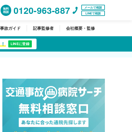
0120-963-887
メールで相談
無料
相談
LINEで相談
事故ガイド
記事監修者
会社概要・監修
中！
LINEに登録