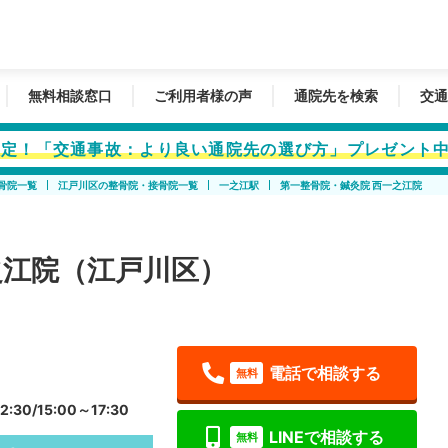
無料相談窓口
ご利用者様の声
通院先を検索
交通
者限定！「交通事故：より良い通院先の選び方」プレゼント
骨院一覧
江戸川区の整骨院・接骨院一覧
一之江駅
第一整骨院・鍼灸院 西一之江院
之江院（江戸川区）
電話で相談する
無料
:30/15:00～17:30
LINEで相談する
無料