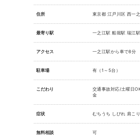
住所
東京都
江戸川区
西一之江
最寄り駅
一之江駅
船堀駅
瑞江
アクセス
一之江駅から車で8分
駐車場
有（1～5台）
こだわり
交通事故対応/土曜日OK
金
症状
むちうち しびれ 肩こり
無料相談
可