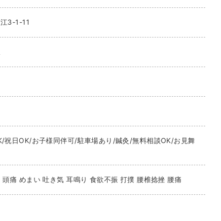
3-1-11
駅
/祝日OK/お子様同伴可/駐車場あり/鍼灸/無料相談OK/お見舞
 頭痛 めまい 吐き気 耳鳴り 食欲不振 打撲 腰椎捻挫 腰痛