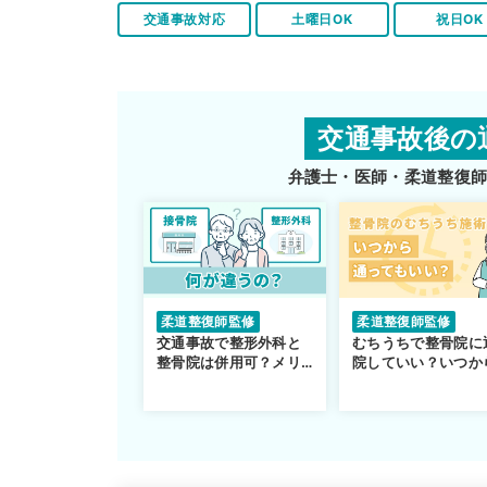
交通事故対応
土曜日OK
祝日OK
交通事故後の
弁護士・医師・柔道整復
柔道整復師監修
柔道整復師監修
交通事故で整形外科と
むちうちで整骨院に
整骨院は併用可？メリ
院していい？いつか
ットや注意点を解説
通えるかや施術も解
説！