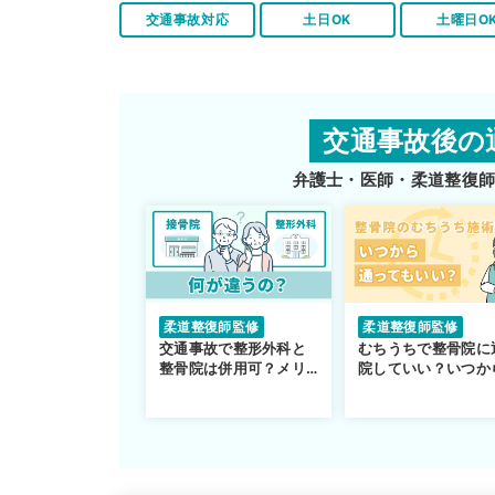
交通事故対応
土日OK
土曜日O
交通事故後の
弁護士・医師・柔道整復
柔道整復師監修
柔道整復師監修
交通事故で整形外科と
むちうちで整骨院に
整骨院は併用可？メリ
院していい？いつか
ットや注意点を解説
通えるかや施術も解
説！