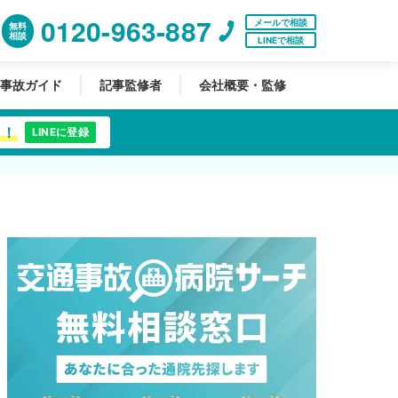
0120-963-887
メールで相談
無料
相談
LINEで相談
事故ガイド
記事監修者
会社概要・監修
中！
LINEに登録