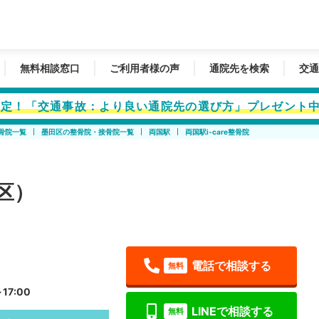
無料相談窓口
ご利用者様の声
通院先を検索
交通
者限定！「交通事故：より良い通院先の選び方」プレゼント
骨院一覧
墨田区の整骨院・接骨院一覧
両国駅
両国駅i-care整骨院
田区）
電話で相談する
無料
17:00
LINEで相談する
無料