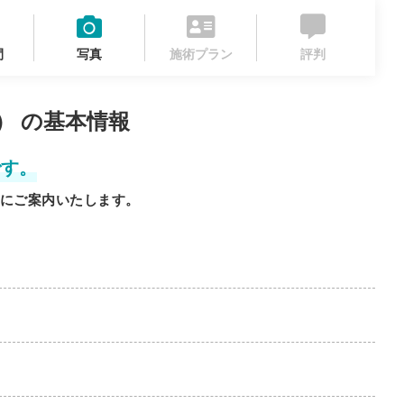
間
写真
施術プラン
評判
区） の基本情報
です。
にご案内いたします。