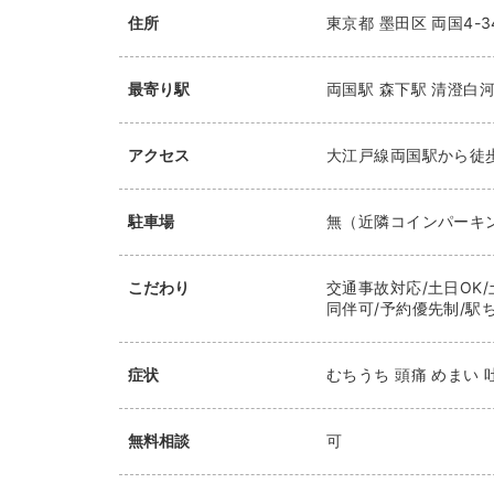
住所
東京都
墨田区
両国4-3
最寄り駅
両国駅
森下駅
清澄白
アクセス
大江戸線両国駅から徒
駐車場
無（近隣コインパーキ
こだわり
交通事故対応/土日OK/
同伴可/予約優先制/駅ち
症状
むちうち 頭痛 めまい 
無料相談
可