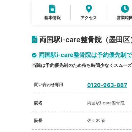
基本情報
アクセス
営業時
両国駅i-care整骨院（墨田
両国駅i-care整骨院は予約優先制
当院は予約優先制のため待ち時間少なくスムーズ
問い合わせ専用
0120-963-887
院名
両国駅i-care整骨院
院長
佐々木 春