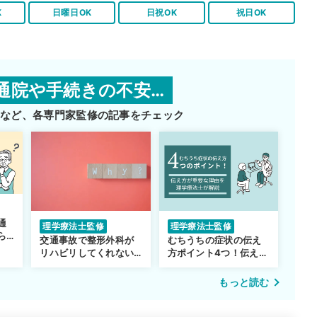
K
日曜日OK
日祝OK
祝日OK
通院や手続きの不安…
師など、
各専門家監修の記事をチェック
通
理学療法士監修
理学療法士監修
ら
交通事故で整形外科が
むちうちの症状の伝え
リハビリしてくれない…
方ポイント4つ！伝え方
転院するべき？
が重要な理由も解説
もっと読む