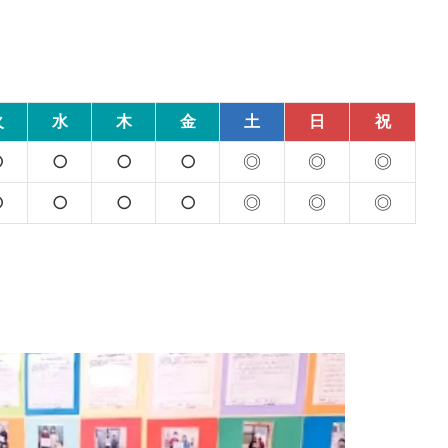
火
水
木
金
土
日
祝
○
○
○
○
◎
◎
◎
○
○
○
○
◎
◎
◎