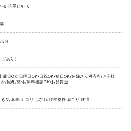
4-8 笹屋ビル101
河駅
歩3分
ングあり）
土曜日OK/日曜日OK/日祝OK/祝日OK/妊婦さん対応可/お子様
か/鍼灸/整体/無料相談OK/お見舞金
吐き気 耳鳴り コリ しびれ 腰椎捻挫 肩こり 腰痛