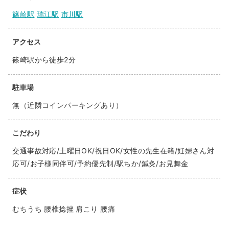
篠崎駅
瑞江駅
市川駅
アクセス
篠崎駅から徒歩2分
駐車場
無（近隣コインパーキングあり）
こだわり
交通事故対応/土曜日OK/祝日OK/女性の先生在籍/妊婦さん対
応可/お子様同伴可/予約優先制/駅ちか/鍼灸/お見舞金
症状
むちうち 腰椎捻挫 肩こり 腰痛