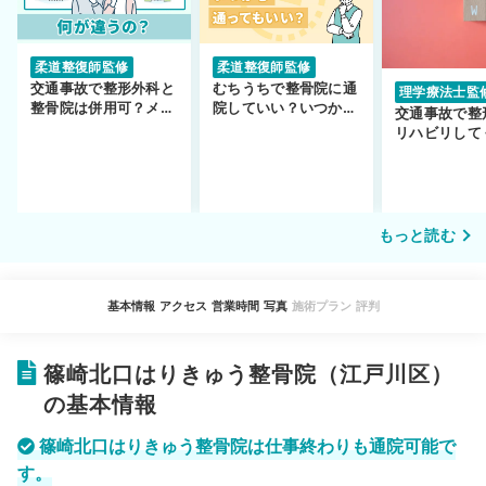
柔道整復師監修
柔道整復師監修
交通事故で整形外科と
むちうちで整骨院に通
理学療法士監
整骨院は併用可？メリ
院していい？いつから
交通事故で整
ットや注意点を解説
通えるかや施術も解
リハビリして
説！
い…転院する
もっと読む
基本情報
アクセス
営業時間
写真
施術プラン
評判
篠崎北口はりきゅう整骨院（江戸川区）
の基本情報
篠崎北口はりきゅう整骨院は仕事終わりも通院可能で
す。