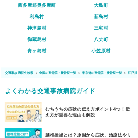
西多摩郡奥多摩町
大島町
利島村
新島村
神津島村
三宅村
御蔵島村
八丈町
青ヶ島村
小笠原村
交通事故 通院先検索
全国の整骨院・接骨院一覧
東京都の整骨院・接骨院一覧
江戸川
よくわかる交通事故病院ガイド
むちうちの症状の伝え方ポイント4つ！伝
え方が重要な理由も解説
腰椎捻挫とは？原因から症状、治療法やリ