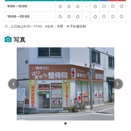
◎
◎
◎
9:00～12:00
○
○
○
-
○
◎
◎
◎
15:00～20:00
○
○
○
-
○
◎…土日祝は9:00～17:00 ※定休：木曜 ☆予約優先制
写真