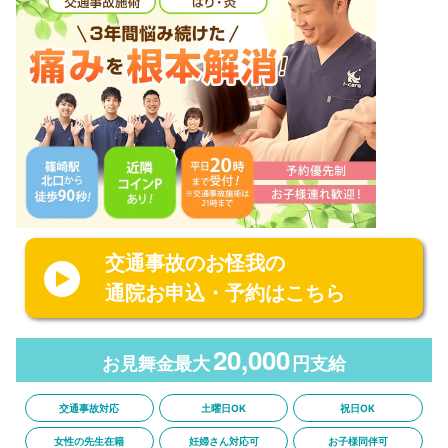
交通事故のお怪我の
通院お申込・予約はこちら
20,000
お見舞金最大
円支給
交通事故対応
土曜日OK
祝日OK
女性の先生在籍
妊婦さん対応可
お子様同伴可