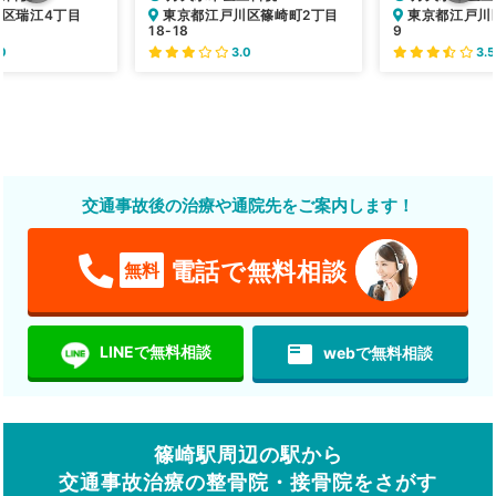
区瑞江4丁目
東京都江戸川区篠崎町2丁目
東京都江戸川区
18-18
9
0
3.0
3.5
交通事故後の治療や通院先をご案内します！
電話で無料相談
無料
featured_play_list
LINEで無料相談
webで無料相談
篠崎駅周辺の駅から
交通事故治療の整骨院・接骨院をさがす