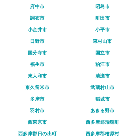
府中市
昭島市
調布市
町田市
小金井市
小平市
日野市
東村山市
国分寺市
国立市
福生市
狛江市
東大和市
清瀬市
東久留米市
武蔵村山市
多摩市
稲城市
羽村市
あきる野市
西東京市
西多摩郡瑞穂町
西多摩郡日の出町
西多摩郡檜原村