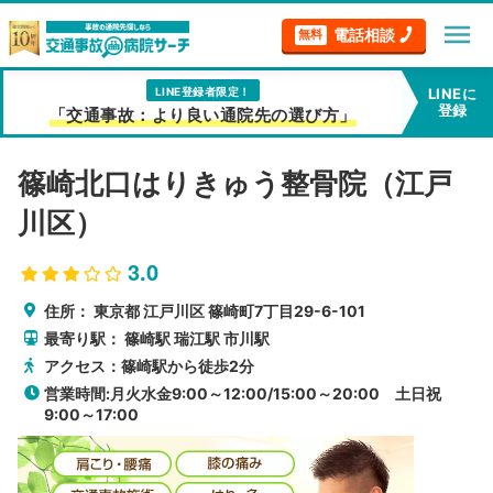
menu
電話相談
無料
LINE登録者限定！
LINEに
登録
「交通事故：より良い通院先の選び方」
篠崎北口はりきゅう整骨院（江戸
川区）
3.0
住所：
東京都
江戸川区
篠崎町7丁目29-6-101
最寄り駅：
篠崎駅
瑞江駅
市川駅
アクセス：篠崎駅から徒歩2分
営業時間:月火水金9:00～12:00/15:00～20:00 土日祝
9:00～17:00