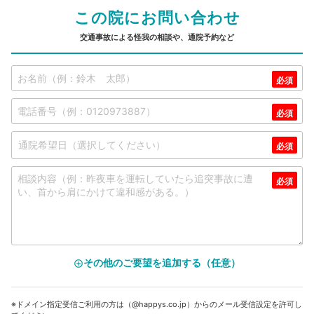
この院にお問い合わせ
交通事故による怪我の相談や、通院予約など
その他のご要望を追加する（任意）
add_circle_outline
※ドメイン指定受信ご利用の方は（@happys.co.jp）からのメール受信設定を許可し