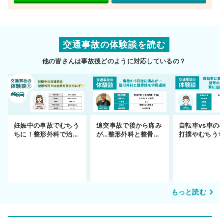
交通事故の体験談を読む
他の皆さんは事故後どのように対応しているの？
妊娠中の事故でむちう
追突事故で後から痛み
自転車vs車
ちに！整形外科で治療
が…整形外科と整骨院
打撲やむちう
できず
の併用通院〜示談まで
を進めるまで
もっと読む