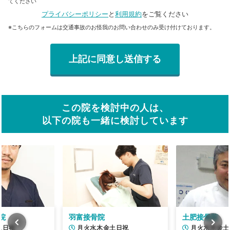
てください
プライバシーポリシー
と
利用規約
をご覧ください
※こちらのフォームは交通事故のお怪我のお問い合わせのみ受け付けております。
この院を検討中の人は、
以下の院も一緒に検討しています
院
羽富接骨院
土肥接骨院
土日祝
月火水木金土日祝
月火水木金土