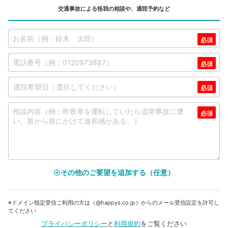
交通事故による怪我の相談や、通院予約など
その他のご要望を追加する（任意）
add_circle_outline
※ドメイン指定受信ご利用の方は（@happys.co.jp）からのメール受信設定を許可し
てください
プライバシーポリシー
と
利用規約
をご覧ください