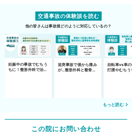
交通事故の体験談を読む
他の皆さんは事故後どのように対応しているの？
妊娠中の事故でむちう
追突事故で後から痛み
自転車vs車
ちに！整形外科で治療
が…整形外科と整骨院
打撲やむちう
できず
の併用通院〜示談まで
を進めるまで
もっと読む
この院にお問い合わせ