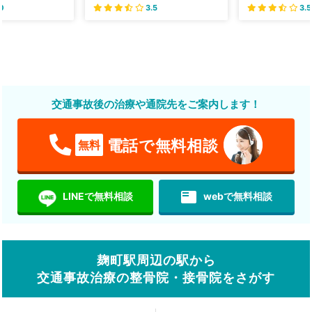
0
3.5
3.5
交通事故後の治療や通院先をご案内します！
電話で無料相談
無料
featured_play_list
LINEで無料相談
webで無料相談
麹町駅周辺の駅から
交通事故治療の整骨院・接骨院をさがす