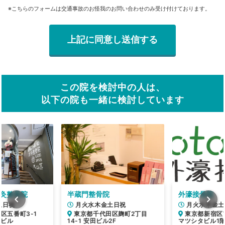
※こちらのフォームは交通事故のお怪我のお問い合わせのみ受け付けております。
この院を検討中の人は、
以下の院も一緒に検討しています
の鍼灸整骨院
半蔵門整骨院
外濠接骨院
土日祝
月火水木金土日祝
月火水木金土
田区五番町3-1
東京都千代田区麹町2丁目
東京都新宿区
ドビル
14-1 安田ビル2F
マツシタビル1