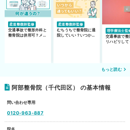
柔道整復師監修
柔道整復師監修
交通事故で整形外科と
むちうちで整骨院に通
理学療法士監
整骨院は併用可？メリ
院していい？いつから
交通事故で整
ットや注意点を解説
通えるかや施術も解
リハビリして
説！
い…転院する
もっと読む
阿部整骨院（千代田区） の基本情報
問い合わせ専用
0120-963-887
院名