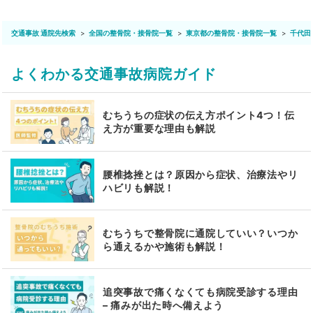
交通事故 通院先検索
全国の整骨院・接骨院一覧
東京都の整骨院・接骨院一覧
千代田
よくわかる交通事故病院ガイド
むちうちの症状の伝え方ポイント4つ！伝
え方が重要な理由も解説
腰椎捻挫とは？原因から症状、治療法やリ
ハビリも解説！
むちうちで整骨院に通院していい？いつか
ら通えるかや施術も解説！
追突事故で痛くなくても病院受診する理由
– 痛みが出た時へ備えよう