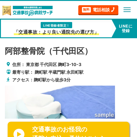
menu
電話相談
無料
LINE登録者限定！
LINEに
登録
「交通事故：より良い通院先の選び方」
阿部整骨院（千代田区）
住所：
東京都
千代田区
麹町3-10-3
最寄り駅：
麹町駅
半蔵門駅
永田町駅
アクセス：麹町駅から徒歩3分
交通事故のお怪我の