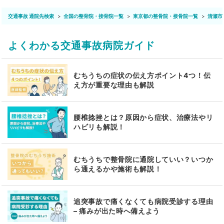
交通事故 通院先検索
全国の整骨院・接骨院一覧
東京都の整骨院・接骨院一覧
清瀬市
よくわかる交通事故病院ガイド
むちうちの症状の伝え方ポイント4つ！伝
え方が重要な理由も解説
腰椎捻挫とは？原因から症状、治療法やリ
ハビリも解説！
むちうちで整骨院に通院していい？いつか
ら通えるかや施術も解説！
追突事故で痛くなくても病院受診する理由
– 痛みが出た時へ備えよう