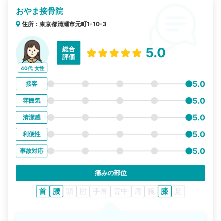
おやま接骨院
住所：東京都清瀬市元町1-10-3
総合
5.0
評価
40代
女性
5.0
接客
5.0
雰囲気
5.0
清潔感
5.0
利便性
5.0
事故対応
痛みの部位
首
腰
頭
肘
手首
背中
肩
腕
膝
足