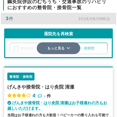
鍼灸院併設のむちうち・交通事故のリハビリ
におすすめの整骨院・接骨院一覧
3
件
2026/08/09時点
通院先を再検索
整形外科
整骨院・接骨院
もっと見る
エリア
東京都
清瀬市
検索する
整骨院・接骨院
げんきや接骨院・はり灸院 清瀬
詳細条件で絞り込む
4
-
件
その他の検索方法
げんきや接骨院・はり灸院 清瀬はお子様連れの方もお
越しいただけます。
駅から探す
院名から探す
当院はお子様連れの方も大歓迎！ベビーカーの乗り入れも可能で