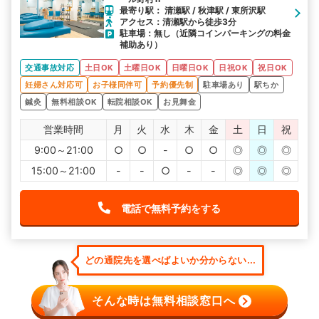
最寄り駅： 清瀬駅 / 秋津駅 / 東所沢駅
アクセス：清瀬駅から徒歩3分
駐車場：無し（近隣コインパーキングの料金
補助あり）
交通事故対応
土日OK
土曜日OK
日曜日OK
日祝OK
祝日OK
妊婦さん対応可
お子様同伴可
予約優先制
駐車場あり
駅ちか
鍼灸
無料相談OK
転院相談OK
お見舞金
営業時間
月
火
水
木
金
土
日
祝
9:00～21:00
○
○
-
○
○
◎
◎
◎
15:00～21:00
-
-
○
-
-
◎
◎
◎
電話で無料予約をする
どの通院先を選べばよいか分からない...
そんな時は無料相談窓口へ