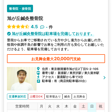
整骨院・接骨院
旭が丘鍼灸整骨院
4.5
-
件
旭が丘鍼灸整骨院は駐車場を完備しております。
普段からお車でご移動されている方や少し遠方からお越しの方、
怪我や体調不良の影響でお車をご利用の方も安心してお越しいた
だけるよう、駐車場を完備しております。
20,000
お見舞金最大
円支給
住所：東京都清瀬市旭が丘2丁目5-2-105
最寄り駅： 新座駅 / 東所沢駅 / 東久留米駅
アクセス：新座駅から車で3分
駐車場：有（商店街駐車場20台）
交通事故対応
土曜日OK
駐車場あり
鍼灸
お見舞金
営業時間
月
火
水
木
金
土
日
祝