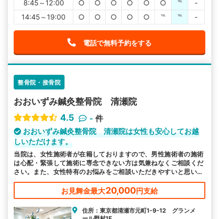
8:45～12:00
○
○
○
○
○
○
℡
-
14:45～19:00
○
○
○
○
○
℡
℡
-
電話で無料予約をする
整骨院・接骨院
おおいずみ鍼灸整骨院 清瀬院
4.5
-
件
おおいずみ鍼灸整骨院 清瀬院は女性も安心してお越
しいただけます。
当院は、女性施術者が在籍しておりますので、男性施術者の施術
は心配・緊張して施術に専念できない方は気兼ねなくご相談くだ
さい。また、女性特有のお悩みをご相談いただきやすいと思いま
す。
20,000
お見舞金最大
円支給
住所：東京都清瀬市元町1-9-12 グランメ
ール野村1F