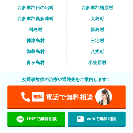
西多摩郡日の出町
西多摩郡檜原村
西多摩郡奥多摩町
大島町
利島村
新島村
神津島村
三宅村
御蔵島村
八丈町
青ヶ島村
小笠原村
交通事故後の治療や通院先をご案内します！
電話で無料相談
無料
featured_play_list
LINEで無料相談
webで無料相談