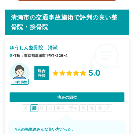
清瀬市の交通事故施術で評判の良い整
骨院・接骨院
ゆうしん整骨院 清瀬
住所：東京都清瀬市下宿1-225-4
総合
5.0
評価
30代
男性
痛みの部位
首
腰
頭
肘
手首
背中
肩
腕
膝
足
4人の先生達みんな良い方だった。