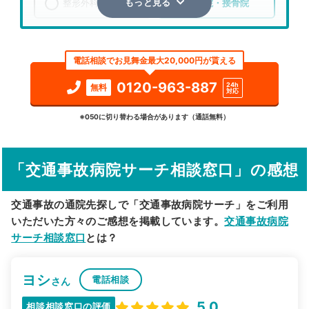
整形外科
整骨院・接骨院
もっと見る
エリア
東京都
清瀬市
電話相談でお見舞金最大20,000円が貰える
検索する
0120-963-887
24h
無料
対応
詳細条件で絞り込む
※050に切り替わる場合があります（通話無料）
その他の検索方法
「交通事故病院サーチ相談窓口」の感想
駅から探す
院名から探す
交通事故の通院先探しで「交通事故病院サーチ」をご利用
いただいた方々のご感想を掲載しています。
交通事故病院
サーチ相談窓口
とは？
ヨシ
電話相談
さん
5.0
相談相談窓口の評価