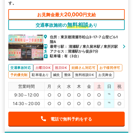
す。
20,000
お見舞金最大
円支給
無料相談
交通事故施術の
あり
住所：東京都清瀬市松山3-17-7 山登ビル1
階A
最寄り駅： 清瀬駅 / 東久留米駅 / 東所沢駅
アクセス：清瀬駅から徒歩7分
駐車場：有（3台）
交通事故対応
土曜日OK
祝日OK
妊婦さん対応可
お子様同伴可
予約優先制
駐車場あり
鍼灸
整体
無料相談OK
お見舞金
営業時間
月
火
水
木
金
土
日
祝
9:30～12:00
○
○
○
○
○
○
℡
○
14:30～20:00
○
○
○
○
○
◎
℡
◎
電話で無料予約をする