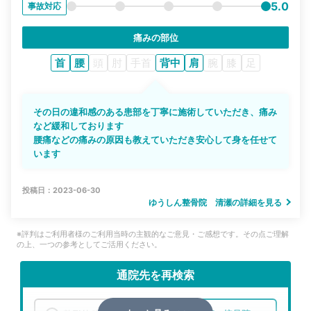
5.0
事故対応
痛みの部位
首
腰
頭
肘
手首
背中
肩
腕
膝
足
その日の違和感のある患部を丁寧に施術していただき、痛み
など緩和しております
腰痛などの痛みの原因も教えていただき安心して身を任せて
います
投稿日：2023-06-30
ゆうしん整骨院 清瀬の詳細を見る
※評判はご利用者様のご利用当時の主観的なご意見・ご感想です。その点ご理解
の上、一つの参考としてご活用ください。
通院先を再検索