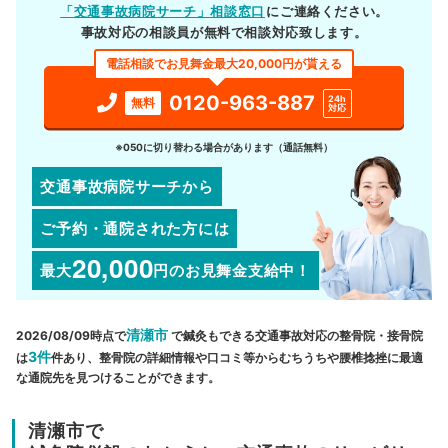
「交通事故病院サーチ」相談窓口
にご連絡ください。
事故対応の相談員が無料で相談対応致します。
電話相談でお見舞金最大20,000円が貰える
0120-963-887
24h
無料
対応
※050に切り替わる場合があります（通話無料）
交通事故病院サーチから
ご予約・通院された方には
20,000
最大
円
のお見舞金支給中！
清瀬市
2026/08/09時点で
で鍼灸もできる交通事故対応の整骨院・接骨院
3件
は
件あり、整骨院の詳細情報や口コミ等からむちうちや腰椎捻挫に最適
な通院先を見つけることができます。
清瀬市で