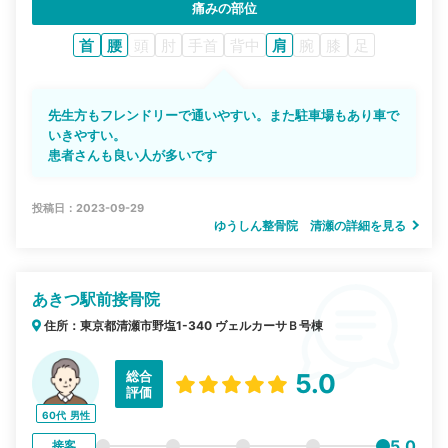
痛みの部位
首
腰
頭
肘
手首
背中
肩
腕
膝
足
先生方もフレンドリーで通いやすい。また駐車場もあり車で
いきやすい。
患者さんも良い人が多いです
投稿日：2023-09-29
ゆうしん整骨院 清瀬の詳細を見る
あきつ駅前接骨院
住所：東京都清瀬市野塩1-340 ヴェルカーサＢ号棟
総合
5.0
評価
60代
男性
5.0
接客