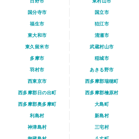
日野市
東村山市
国分寺市
国立市
福生市
狛江市
東大和市
清瀬市
東久留米市
武蔵村山市
多摩市
稲城市
羽村市
あきる野市
西東京市
西多摩郡瑞穂町
西多摩郡日の出町
西多摩郡檜原村
西多摩郡奥多摩町
大島町
利島村
新島村
神津島村
三宅村
御蔵島村
八丈町