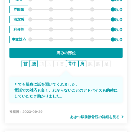
5.0
雰囲気
5.0
清潔感
5.0
利便性
5.0
事故対応
痛みの部位
首
腰
頭
肘
手首
背中
肩
腕
膝
足
とても親身に話を聞いてくれました。
電話での対応も良く、わからないことのアドバイスも的確に
していただき助かりました。
投稿日：2023-09-29
あきつ駅前接骨院の詳細を見る