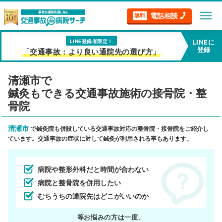
menu
電話相談
無料
LINE登録者限定！
LINEに
登録
「交通事故：より良い通院先の選び方」
清瀬市で
鍼灸もできる交通事故施術の接骨院・整
骨院
清瀬市
で鍼灸院も併設している交通事故対応の整骨院・接骨院をご紹介し
ています。交通事故の症状に対して鍼灸が利用される事もあります。
病院や整形外科だと時間が合わない
病院と整骨院を併用したい
むちうちの通院先はどこがいいのか
等お悩みの方は一度、