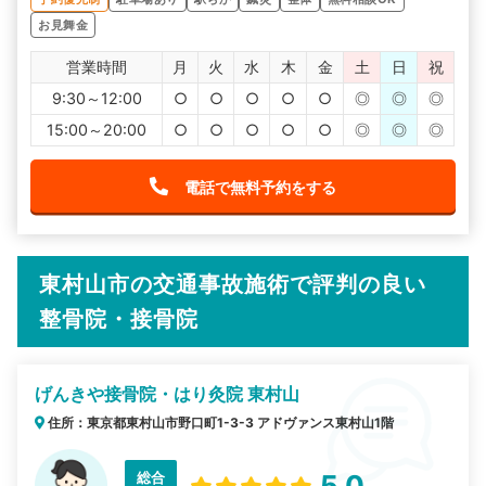
お見舞金
営業時間
月
火
水
木
金
土
日
祝
9:30～12:00
○
○
○
○
○
◎
◎
◎
15:00～20:00
○
○
○
○
○
◎
◎
◎
電話で無料予約をする
東村山市の交通事故施術で評判の良い
整骨院・接骨院
げんきや接骨院・はり灸院 東村山
住所：東京都東村山市野口町1-3-3 アドヴァンス東村山1階
総合
5.0