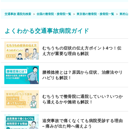
交通事故 通院先検索
全国の整骨院・接骨院一覧
東京都の整骨院・接骨院一覧
東村山
よくわかる交通事故病院ガイド
むちうちの症状の伝え方ポイント4つ！伝
え方が重要な理由も解説
腰椎捻挫とは？原因から症状、治療法やリ
ハビリも解説！
むちうちで整骨院に通院していい？いつか
ら通えるかや施術も解説！
追突事故で痛くなくても病院受診する理由
– 痛みが出た時へ備えよう