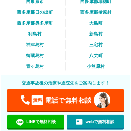
西東京市
西多摩郡瑞穂町
西多摩郡日の出町
西多摩郡檜原村
西多摩郡奥多摩町
大島町
利島村
新島村
神津島村
三宅村
御蔵島村
八丈町
青ヶ島村
小笠原村
交通事故後の治療や通院先をご案内します！
電話で無料相談
無料
featured_play_list
LINEで無料相談
webで無料相談