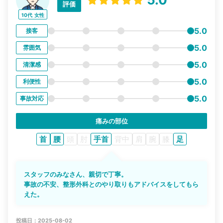
評価
10代
女性
5.0
接客
5.0
雰囲気
5.0
清潔感
5.0
利便性
5.0
事故対応
痛みの部位
首
腰
頭
肘
手首
背中
肩
腕
膝
足
スタッフのみなさん、親切で丁寧。
事故の不安、整形外科とのやり取りもアドバイスをしてもら
えた。
投稿日：2025-08-02