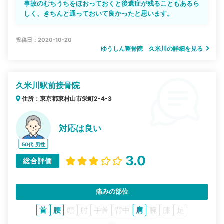
事故のむちうちをほおっておくと後遺症が残ることもあるら
しく、きちんと通っておいて良かったと思います。
投稿日：2020-10-20
ゆうしん整骨院 久米川の詳細を見る
久米川駅前接骨院
住所：東京都東村山市栄町2-4-3
対応は良い
50代
男性
3.0
総合評価
痛みの部位
首
腰
頭
肘
手首
背中
肩
腕
膝
足