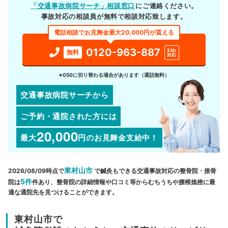
「交通事故病院サーチ」相談窓口
にご連絡ください。
事故対応の相談員が無料で相談対応致します。
電話相談でお見舞金最大20,000円が貰える
0120-963-887
24h
無料
対応
※050に切り替わる場合があります（通話無料）
交通事故病院サーチから
ご予約・通院された方には
20,000
最大
円
のお見舞金支給中！
東村山市
2026/08/09時点で
で鍼灸もできる交通事故対応の整骨院・接骨
5件
院は
件あり、整骨院の詳細情報や口コミ等からむちうちや腰椎捻挫に最
適な通院先を見つけることができます。
東村山市で