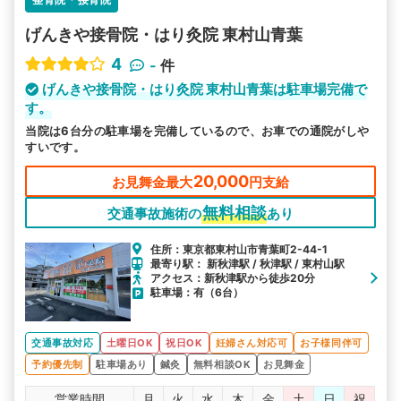
げんきや接骨院・はり灸院 東村山青葉
4
-
件
げんきや接骨院・はり灸院 東村山青葉は駐車場完備で
す。
当院は6台分の駐車場を完備しているので、お車での通院がしや
すいです。
20,000
お見舞金最大
円支給
無料相談
交通事故施術の
あり
住所：東京都東村山市青葉町2-44-1
最寄り駅： 新秋津駅 / 秋津駅 / 東村山駅
アクセス：新秋津駅から徒歩20分
駐車場：有（6台）
交通事故対応
土曜日OK
祝日OK
妊婦さん対応可
お子様同伴可
予約優先制
駐車場あり
鍼灸
無料相談OK
お見舞金
営業時間
月
火
水
木
金
土
日
祝