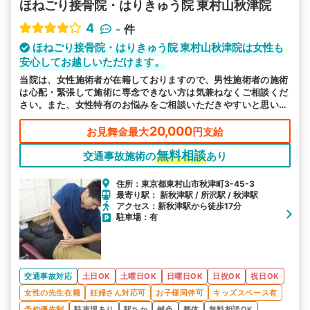
ほねごり接骨院・はりきゅう院 東村山秋津院
4
-
件
ほねごり接骨院・はりきゅう院 東村山秋津院は女性も
安心してお越しいただけます。
当院は、女性施術者が在籍しておりますので、男性施術者の施術
は心配・緊張して施術に専念できない方は気兼ねなくご相談くだ
さい。また、女性特有のお悩みをご相談いただきやすいと思いま
す。
20,000
お見舞金最大
円支給
無料相談
交通事故施術の
あり
住所：東京都東村山市秋津町3-45-3
最寄り駅： 新秋津駅 / 所沢駅 / 秋津駅
アクセス：新秋津駅から徒歩17分
駐車場：有
交通事故対応
土日OK
土曜日OK
日曜日OK
日祝OK
祝日OK
女性の先生在籍
妊婦さん対応可
お子様同伴可
キッズスペース有
予約優先制
駐車場あり
駅ちか
鍼灸
整体
無料相談OK