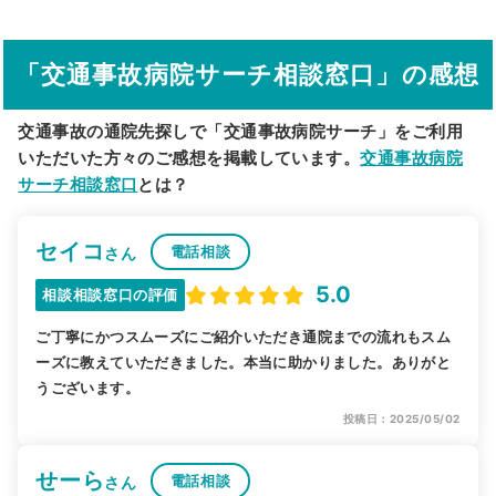
その他の検索方法
「交通事故病院サーチ相談窓口」の感想
駅から探す
院名から探す
交通事故の通院先探しで「交通事故病院サーチ」をご利用
いただいた方々のご感想を掲載しています。
交通事故病院
サーチ相談窓口
とは？
セイコ
電話相談
さん
5.0
相談相談窓口の評価
ご丁寧にかつスムーズにご紹介いただき通院までの流れもスム
ーズに教えていただきました。本当に助かりました。ありがと
うございます。
投稿日：2025/05/02
せーら
電話相談
さん