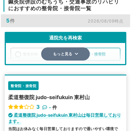
鍼灸院併設のむちうち・交通事故のリハビリ
におすすめの整骨院・接骨院一覧
5
件
2026/08/09時点
通院先を再検索
整形外科
整骨院・接骨院
もっと見る
エリア
東京都
東村山市
検索する
整骨院・接骨院
柔道整復院 judo-seifukuin 東村山
詳細条件で絞り込む
3
-
件
その他の検索方法
柔道整復院 judo-seifukuin 東村山は毎日営業しており
ます。
駅から探す
院名から探す
当院はお休みなく毎日営業しておりますので通いやすい環境で