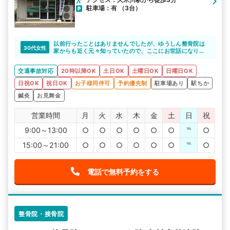
駐車場：有 （3台）
以前行ったことはありませんでしたが、ゆうしん整骨院は
30代女性
家からも近く元々知っていたので、ここにお世話になりま
した。
事故のむちうちをほおっておくと後遺症が残ることもある
交通事故対応
20時以降OK
土日OK
土曜日OK
日曜日OK
らしく、きちんと通っておいて良かったと思います。
日祝OK
祝日OK
お子様同伴可
予約優先制
駐車場あり
駅ちか
鍼灸
お見舞金
営業時間
月
火
水
木
金
土
日
祝
9:00～13:00
○
○
○
○
○
○
℡
○
15:00～21:00
○
○
○
○
○
○
℡
○
電話で無料予約をする
整骨院・接骨院