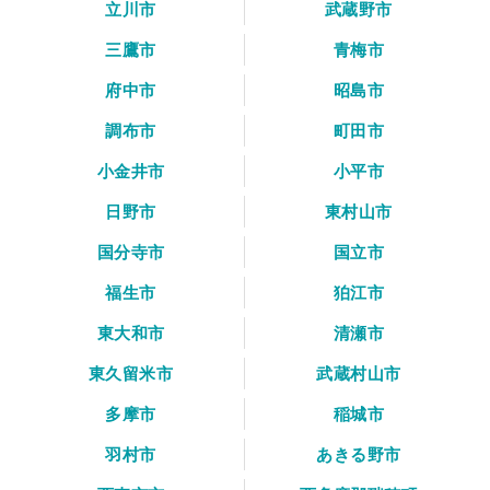
立川市
武蔵野市
三鷹市
青梅市
府中市
昭島市
調布市
町田市
小金井市
小平市
日野市
東村山市
国分寺市
国立市
福生市
狛江市
東大和市
清瀬市
東久留米市
武蔵村山市
多摩市
稲城市
羽村市
あきる野市