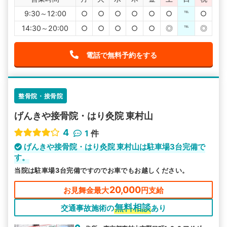
9:30～12:00
○
○
○
○
○
○
℡
○
14:30～20:00
○
○
○
○
○
◎
℡
◎
電話で無料予約をする
整骨院・接骨院
げんきや接骨院・はり灸院 東村山
4
1
件
げんきや接骨院・はり灸院 東村山は駐車場3台完備で
す。
当院は駐車場3台完備ですのでお車でもお越しください。
20,000
お見舞金最大
円支給
無料相談
交通事故施術の
あり