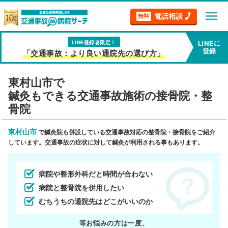
menu
電話相談
無料
LINE登録者限定！
LINEに
登録
「交通事故：より良い通院先の選び方」
東村山市で
鍼灸もできる交通事故施術の接骨院・整
骨院
東村山市
で鍼灸院も併設している交通事故対応の整骨院・接骨院をご紹介
しています。交通事故の症状に対して鍼灸が利用される事もあります。
病院や整形外科だと時間が合わない
病院と整骨院を併用したい
むちうちの通院先はどこがいいのか
等お悩みの方は一度、