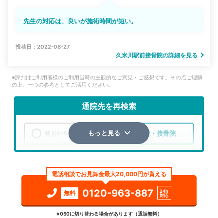
先生の対応は、良いが施術時間が短い。
投稿日：2022-08-27
久米川駅前接骨院の詳細を見る
※評判はご利用者様のご利用当時の主観的なご意見・ご感想です。その点ご理解
の上、一つの参考としてご活用ください。
通院先を再検索
整形外科
整骨院・接骨院
もっと見る
エリア
東京都
東村山市
電話相談でお見舞金最大20,000円が貰える
検索する
0120-963-887
24h
無料
対応
詳細条件で絞り込む
※050に切り替わる場合があります（通話無料）