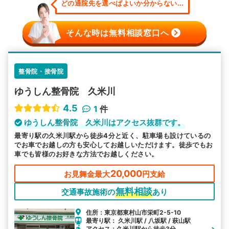
どの通院先を選べばよいか分からない...
そんな時は無料相談窓口へ
整骨院・接骨院
ゆうしん整骨院 久米川
4.5
1
件
ゆうしん整骨院 久米川はアクセス抜群です。
最寄り駅の久米川駅から徒歩4分と近く、駐車場も設けているの
でお車でお越しの方も安心してお越しいただけます。徒歩でもお
車でも皆様のお好きな方法でお越しください。
20,000
お見舞金最大
円支給
無料相談
交通事故施術の
あり
住所：東京都東村山市栄町2-5-10
最寄り駅： 久米川駅 / 八坂駅 / 萩山駅
アクセス：久米川駅から徒歩3分