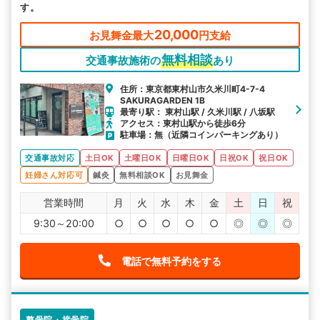
す。
20,000
お見舞金最大
円支給
無料相談
交通事故施術の
あり
住所：東京都東村山市久米川町4-7-4
SAKURAGARDEN 1B
最寄り駅： 東村山駅 / 久米川駅 / 八坂駅
アクセス：東村山駅から徒歩6分
駐車場：無（近隣コインパーキングあり）
交通事故対応
土日OK
土曜日OK
日曜日OK
日祝OK
祝日OK
妊婦さん対応可
鍼灸
無料相談OK
お見舞金
営業時間
月
火
水
木
金
土
日
祝
9:30～20:00
○
○
○
○
○
◎
◎
◎
電話で無料予約をする
整骨院・接骨院