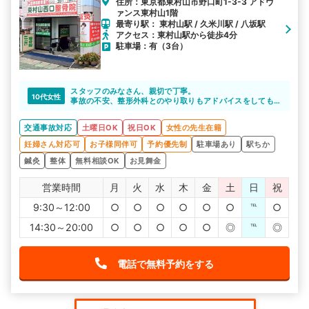
住所：東京都東村山市野口町1-3-3 アドヴ
ァンス東村山1階
最寄り駅： 東村山駅 / 久米川駅 / 八坂駅
アクセス：東村山駅から徒歩4分
駐車場：有（3台）
スタッフのみなさん、親切で丁寧。
10代女性
事故の不安、整形外科とのやり取りもアドバイスをしても
らえた。
交通事故対応
土曜日OK
祝日OK
女性の先生在籍
妊婦さん対応可
お子様同伴可
予約優先制
駐車場あり
駅ちか
鍼灸
整体
無料相談OK
お見舞金
営業時間
月
火
水
木
金
土
日
祝
9:30～12:00
○
○
○
○
○
○
℡
○
14:30～20:00
○
○
○
○
○
◎
℡
◎
電話で無料予約をする