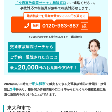
「交通事故病院サーチ」相談窓口
にご連絡ください。
事故対応の相談員が無料で相談対応致します。
電話相談でお見舞金最大20,000円が貰える
0120-963-887
24h
無料
対応
※050に切り替わる場合があります（通話無料）
交通事故病院サーチから
ご予約・通院された方には
20,000
最大
円
のお見舞金支給中！
東大和市
2026/08/08時点で
で鍼灸もできる交通事故対応の整骨院・接骨
2件
院は
件あり、整骨院の詳細情報や口コミ等からむちうちや腰椎捻挫に最
適な通院先を見つけることができます。
東大和市で