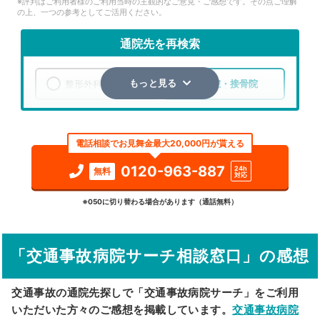
※評判はご利用者様のご利用当時の主観的なご意見・ご感想です。その点ご理解
の上、一つの参考としてご活用ください。
通院先を再検索
整形外科
整骨院・接骨院
もっと見る
エリア
東京都
東大和市
電話相談でお見舞金最大20,000円が貰える
検索する
0120-963-887
24h
無料
対応
詳細条件で絞り込む
※050に切り替わる場合があります（通話無料）
その他の検索方法
「交通事故病院サーチ相談窓口」の感想
駅から探す
院名から探す
交通事故の通院先探しで「交通事故病院サーチ」をご利用
いただいた方々のご感想を掲載しています。
交通事故病院