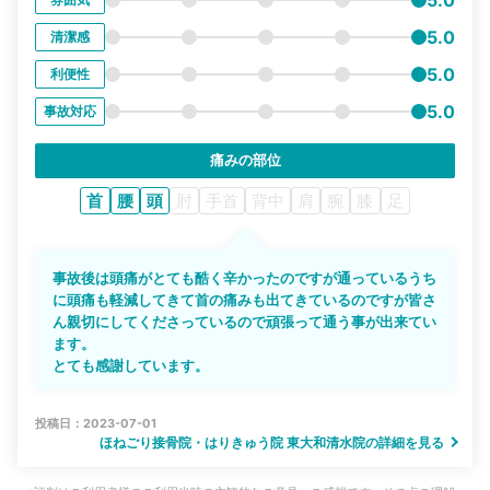
5.0
清潔感
5.0
利便性
5.0
事故対応
痛みの部位
首
腰
頭
肘
手首
背中
肩
腕
膝
足
事故後は頭痛がとても酷く辛かったのですが通っているうち
に頭痛も軽減してきて首の痛みも出てきているのですが皆さ
ん親切にしてくださっているので頑張って通う事が出来てい
ます。
とても感謝しています。
投稿日：2023-07-01
ほねごり接骨院・はりきゅう院 東大和清水院の詳細を見る