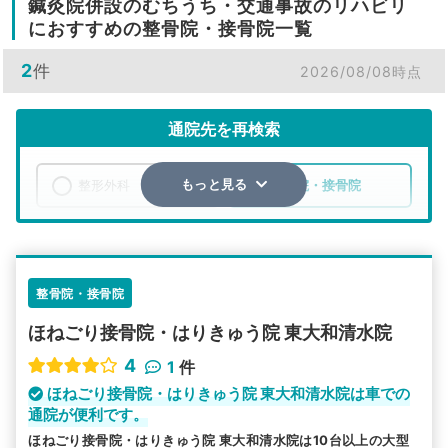
鍼灸院併設のむちうち・交通事故のリハビリ
におすすめの整骨院・接骨院一覧
2
件
2026/08/08時点
通院先を再検索
整形外科
整骨院・接骨院
もっと見る
エリア
東京都
東大和市
検索する
整骨院・接骨院
ほねごり接骨院・はりきゅう院 東大和清水院
詳細条件で絞り込む
4
1
件
その他の検索方法
ほねごり接骨院・はりきゅう院 東大和清水院は車での
通院が便利です。
駅から探す
院名から探す
ほねごり接骨院・はりきゅう院 東大和清水院は10台以上の大型