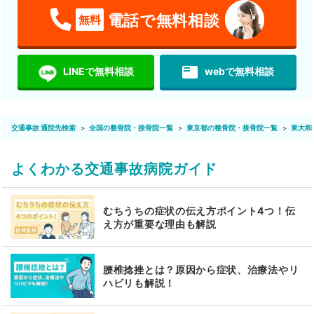
電話で無料相談
無料
featured_play_list
LINEで無料相談
webで無料相談
交通事故 通院先検索
全国の整骨院・接骨院一覧
東京都の整骨院・接骨院一覧
東大和
よくわかる交通事故病院ガイド
むちうちの症状の伝え方ポイント4つ！伝
え方が重要な理由も解説
腰椎捻挫とは？原因から症状、治療法やリ
ハビリも解説！