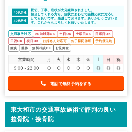
親切、丁寧、症状が大分緩和されました。
40代男性
担当してくれる方も、症状にあわせて臨機応変に対応して
くれました
とても良いです。感謝しております。ありがとうございま
40代男性
す。これからもよろしくお願いいたします。
交通事故対応
20時以降OK
土日OK
土曜日OK
日曜日OK
日祝OK
祝日OK
妊婦さん対応可
お子様同伴可
予約優先制
鍼灸
整体
無料相談OK
お見舞金
営業時間
月
火
水
木
金
土
日
祝
9:00～22:00
○
○
○
○
○
◎
◎
◎
電話で無料予約をする
東大和市の交通事故施術で評判の良い
整骨院・接骨院