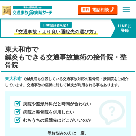
menu
電話相談
無料
LINE登録者限定！
LINEに
登録
「交通事故：より良い通院先の選び方」
東大和市で
鍼灸もできる交通事故施術の接骨院・整
骨院
東大和市
で鍼灸院も併設している交通事故対応の整骨院・接骨院をご紹介
しています。交通事故の症状に対して鍼灸が利用される事もあります。
病院や整形外科だと時間が合わない
病院と整骨院を併用したい
むちうちの通院先はどこがいいのか
等お悩みの方は一度、