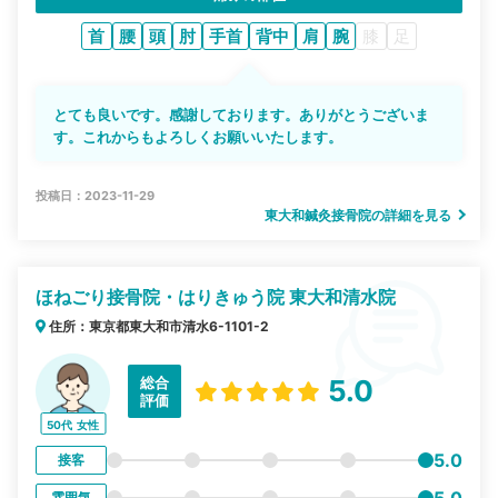
首
腰
頭
肘
手首
背中
肩
腕
膝
足
とても良いです。感謝しております。ありがとうございま
す。これからもよろしくお願いいたします。
投稿日：2023-11-29
東大和鍼灸接骨院の詳細を見る
ほねごり接骨院・はりきゅう院 東大和清水院
住所：東京都東大和市清水6-1101-2
総合
5.0
評価
50代
女性
5.0
接客
5.0
雰囲気