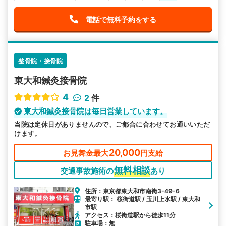
電話で無料予約をする
整骨院・接骨院
東大和鍼灸接骨院
4
2
件
東大和鍼灸接骨院は毎日営業しています。
当院は定休日がありませんので、ご都合に合わせてお通いいただ
けます。
20,000
お見舞金最大
円支給
無料相談
交通事故施術の
あり
住所：東京都東大和市南街3-49-6
最寄り駅： 桜街道駅 / 玉川上水駅 / 東大和
市駅
アクセス：桜街道駅から徒歩11分
駐車場：無