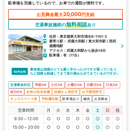
駐車場を完備しているので、お車での通院が便利です。
20,000
お見舞金最大
円支給
無料相談
交通事故施術の
あり
住所：東京都東大和市清水6-1101-2
最寄り駅： 武蔵大和駅 / 東大和市駅 / 西武
遊園地駅
アクセス：武蔵大和駅から徒歩14分
駐車場：有（17台）
事故後は頭痛がとても酷く辛かったのですが通っているう
50代女性
ちに頭痛も軽減してきて首の痛みも出てきているのですが
皆さん親切にしてくださっているので頑張って通う事が出
来ています。
交通事故対応
早朝OK
土日OK
土曜日OK
日曜日OK
日祝OK
とても感謝しています。
祝日OK
女性の先生在籍
妊婦さん対応可
お子様同伴可
キッズスペース有
予約優先制
駐車場あり
鍼灸
お見舞金
営業時間
月
火
水
木
金
土
日
祝
9:30～12:00
○
○
○
○
○
◎
◎
◎
15:00～20:00
○
○
○
○
○
◎
◎
◎