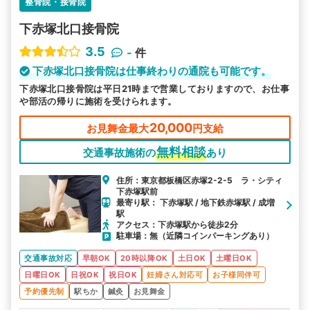
整骨院・接骨院
下赤塚北口接骨院
3.5
-
件
下赤塚北口接骨院は仕事終わりの通院も可能です。
下赤塚北口接骨院は平日21時まで営業しておりますので、お仕事
や部活の帰りに施術を受けられます。
20,000
お見舞金最大
円支給
無料相談
交通事故施術の
あり
住所：東京都板橋区赤塚2-2-5 ラ・シティ
下赤塚駅前
最寄り駅： 下赤塚駅 / 地下鉄赤塚駅 / 成増
駅
アクセス：下赤塚駅から徒歩2分
駐車場：無（近隣コインパーキングあり）
交通事故対応
早朝OK
20時以降OK
土日OK
土曜日OK
日曜日OK
日祝OK
祝日OK
妊婦さん対応可
お子様同伴可
予約優先制
駅ちか
鍼灸
お見舞金