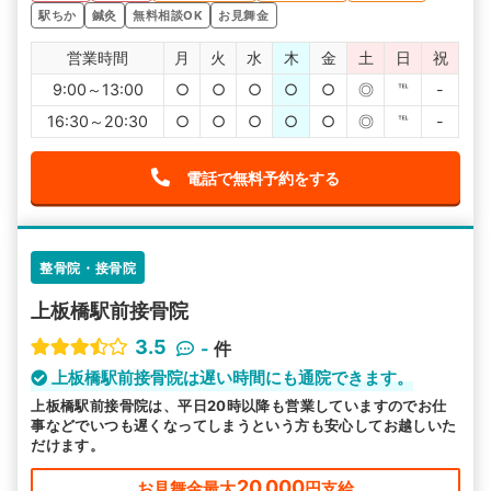
駅ちか
鍼灸
無料相談OK
お見舞金
営業時間
月
火
水
木
金
土
日
祝
9:00～13:00
○
○
○
○
○
◎
℡
-
16:30～20:30
○
○
○
○
○
◎
℡
-
電話で無料予約をする
整骨院・接骨院
上板橋駅前接骨院
3.5
-
件
上板橋駅前接骨院は遅い時間にも通院できます。
上板橋駅前接骨院は、平日20時以降も営業していますのでお仕
事などでいつも遅くなってしまうという方も安心してお越しいた
だけます。
20,000
お見舞金最大
円支給