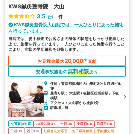
KWS鍼灸整骨院 大山
3.5
-
件
KWS鍼灸整骨院大山院では、一人ひとりにあった施術
を行っています。
当院では、徒手検査でお客さまの身体の状態をしっかり把握した
上で、施術を行っています。一人ひとりにあった施術を行うこと
により、症状の早期緩和を目指します。
20,000
お見舞金最大
円支給
無料相談
交通事故施術の
あり
住所：東京都板橋区大山東町20-3 渡辺ビル
1F
最寄り駅： 大山駅 / 板橋区役所前駅 / 下板
橋駅
アクセス：大山駅から徒歩1分
駐車場：無
交通事故対応
20時以降OK
土日OK
土曜日OK
日曜日OK
日祝OK
祝日OK
妊婦さん対応可
お子様同伴可
予約優先制