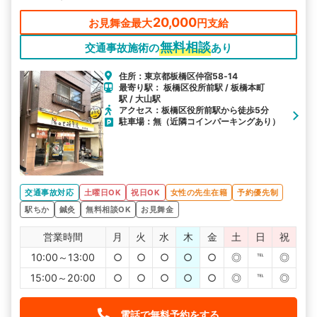
20,000
お見舞金最大
円支給
無料相談
交通事故施術の
あり
住所：東京都板橋区仲宿58‐14
最寄り駅： 板橋区役所前駅 / 板橋本町
駅 / 大山駅
アクセス：板橋区役所前駅から徒歩5分
駐車場：無（近隣コインパーキングあり）
交通事故対応
土曜日OK
祝日OK
女性の先生在籍
予約優先制
駅ちか
鍼灸
無料相談OK
お見舞金
営業時間
月
火
水
木
金
土
日
祝
10:00～13:00
○
○
○
○
○
◎
℡
◎
15:00～20:00
○
○
○
○
○
◎
℡
◎
電話で無料予約をする