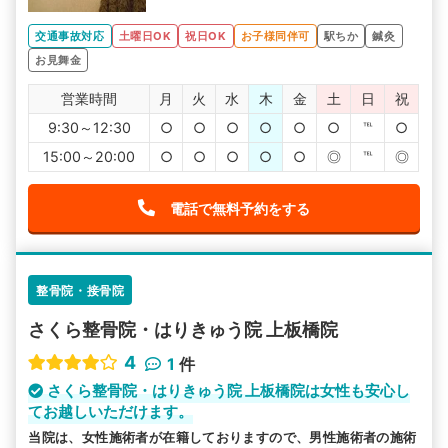
交通事故対応
土曜日OK
祝日OK
お子様同伴可
駅ちか
鍼灸
お見舞金
営業時間
月
火
水
木
金
土
日
祝
9:30～12:30
○
○
○
○
○
○
℡
○
15:00～20:00
○
○
○
○
○
◎
℡
◎
電話で無料予約をする
整骨院・接骨院
さくら整骨院・はりきゅう院 上板橋院
4
1
件
さくら整骨院・はりきゅう院 上板橋院は女性も安心し
てお越しいただけます。
当院は、女性施術者が在籍しておりますので、男性施術者の施術