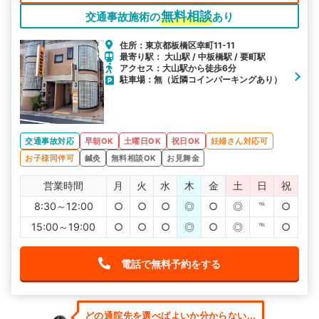
無料相談
交通事故施術の
あり
住所：東京都板橋区幸町11-11
最寄り駅： 大山駅 / 中板橋駅 / 要町駅
アクセス：大山駅から徒歩6分
駐車場：無（近隣コインパーキングあり）
交通事故対応
早朝OK
土曜日OK
祝日OK
妊婦さん対応可
お子様同伴可
鍼灸
無料相談OK
お見舞金
営業時間
月
火
水
木
金
土
日
祝
8:30～12:00
○
○
○
◎
○
◎
℡
○
15:00～19:00
○
○
○
◎
○
◎
℡
○
電話で無料予約をする
どの通院先を選べばよいか分からない...