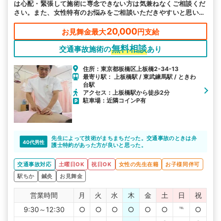
は心配・緊張して施術に専念できない方は気兼ねなくご相談くだ
さい。また、女性特有のお悩みをご相談いただきやすいと思いま
す。
20,000
お見舞金最大
円支給
無料相談
交通事故施術の
あり
住所：東京都板橋区上板橋2-34-13
最寄り駅： 上板橋駅 / 東武練馬駅 / ときわ
台駅
アクセス：上板橋駅から徒歩2分
駐車場：近隣コインP有
先生によって技術がまちまちだった。交通事故のときは弁
40代男性
護士特約があった方が良いと思った。
交通事故対応
土曜日OK
祝日OK
女性の先生在籍
お子様同伴可
駅ちか
鍼灸
お見舞金
営業時間
月
火
水
木
金
土
日
祝
9:30～12:30
○
○
○
○
○
○
℡
○