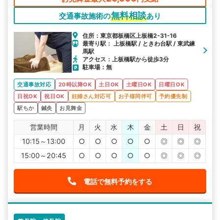
無料相談
交通事故施術の
あり
住所：東京都板橋区上板橋2-31-16
最寄り駅： 上板橋駅 / ときわ台駅 / 東武練
馬駅
アクセス：上板橋駅から徒歩3分
駐車場：無
交通事故対応
20時以降OK
土日OK
土曜日OK
日曜日OK
日祝OK
祝日OK
妊婦さん対応可
お子様同伴可
予約優先制
駅ちか
鍼灸
お見舞金
営業時間
月
火
水
木
金
土
日
祝
10:15～13:00
○
○
○
○
○
◎
◎
◎
15:00～20:45
○
○
○
○
○
◎
◎
◎
電話で無料予約をする