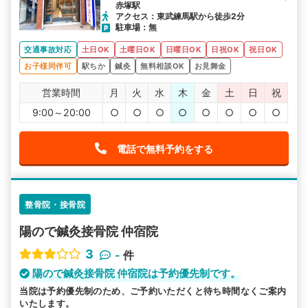
赤塚駅
アクセス：東武練馬駅から徒歩2分
駐車場：無
交通事故対応
土日OK
土曜日OK
日曜日OK
日祝OK
祝日OK
お子様同伴可
駅ちか
鍼灸
無料相談OK
お見舞金
営業時間
月
火
水
木
金
土
日
祝
9:00～20:00
○
○
○
○
○
○
○
○
電話で無料予約をする
整骨院・接骨院
陽ので鍼灸接骨院 仲宿院
3
-
件
陽ので鍼灸接骨院 仲宿院は予約優先制です。
当院は予約優先制のため、ご予約いただくと待ち時間なくご案内
いたします。