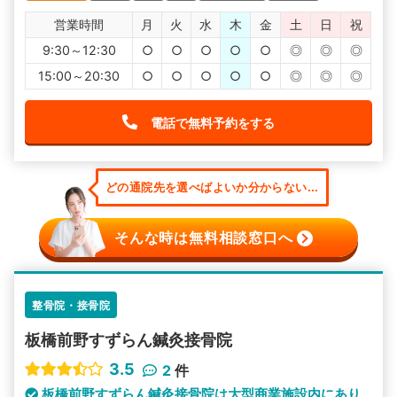
営業時間
月
火
水
木
金
土
日
祝
9:30～12:30
○
○
○
○
○
◎
◎
◎
15:00～20:30
○
○
○
○
○
◎
◎
◎
電話で無料予約をする
どの通院先を選べばよいか分からない...
そんな時は無料相談窓口へ
整骨院・接骨院
板橋前野すずらん鍼灸接骨院
3.5
2
件
板橋前野すずらん鍼灸接骨院は大型商業施設内にあり