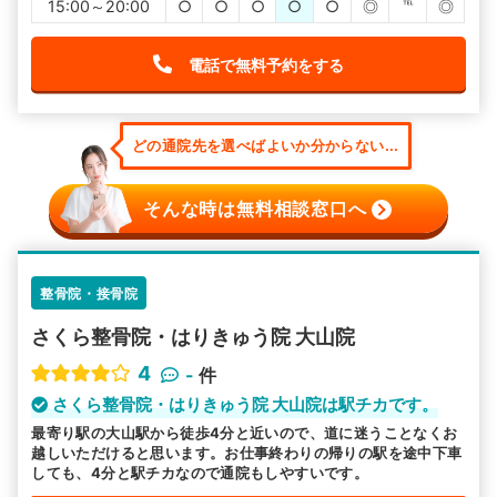
15:00～20:00
○
○
○
○
○
◎
℡
◎
電話で無料予約をする
どの通院先を選べばよいか分からない...
そんな時は無料相談窓口へ
整骨院・接骨院
さくら整骨院・はりきゅう院 大山院
4
-
件
さくら整骨院・はりきゅう院 大山院は駅チカです。
最寄り駅の大山駅から徒歩4分と近いので、道に迷うことなくお
越しいただけると思います。お仕事終わりの帰りの駅を途中下車
しても、4分と駅チカなので通院もしやすいです。