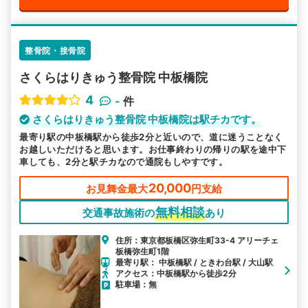
整骨院・接骨院
さくらはりきゅう整骨院 中板橋院
4
-
件
さくらはりきゅう整骨院 中板橋院は駅チカです。
最寄り駅の中板橋駅から徒歩2分と近いので、道に迷うことなく
お越しいただけると思います。お仕事終わりの帰りの駅を途中下
車しても、2分と駅チカなので通院もしやすです。
20,000
お見舞金最大
円支給
無料相談
交通事故施術の
あり
住所：東京都板橋区弥生町33-4 アリーチェ
板橋弥生町1階
最寄り駅： 中板橋駅 / ときわ台駅 / 大山駅
アクセス：中板橋駅から徒歩2分
駐車場：無