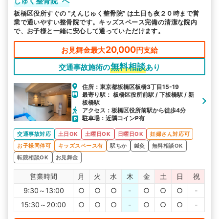
じゅく整骨院” へ
板橋区役所すぐの “えんじゅく整骨院” は土日も夜２０時まで営
業で通いやすい整骨院です。キッズスペース完備の清潔な院内
で、お子様と一緒に安心して通っていただけます。
20,000
お見舞金最大
円支給
無料相談
交通事故施術の
あり
住所：東京都板橋区板橋3丁目15-19
最寄り駅： 板橋区役所前駅 / 下板橋駅 / 新
板橋駅
アクセス：板橋区役所前駅から徒歩4分
駐車場：近隣コインP有
交通事故対応
土日OK
土曜日OK
日曜日OK
妊婦さん対応可
お子様同伴可
キッズスペース有
駅ちか
鍼灸
無料相談OK
転院相談OK
お見舞金
営業時間
月
火
水
木
金
土
日
祝
9:30～13:00
○
○
○
-
○
○
○
-
15:30～20:00
○
○
○
-
○
○
○
-