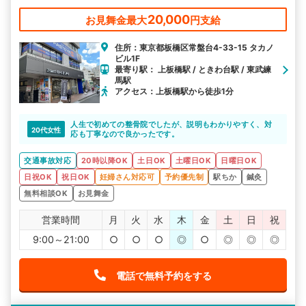
20,000
お見舞金最大
円支給
住所：東京都板橋区常盤台4-33-15 タカノ
ビル1F
最寄り駅： 上板橋駅 / ときわ台駅 / 東武練
馬駅
アクセス：上板橋駅から徒歩1分
人生で初めての整骨院でしたが、説明もわかりやすく、対
20代女性
応も丁寧なので良かったです。
交通事故対応
20時以降OK
土日OK
土曜日OK
日曜日OK
日祝OK
祝日OK
妊婦さん対応可
予約優先制
駅ちか
鍼灸
無料相談OK
お見舞金
営業時間
月
火
水
木
金
土
日
祝
9:00～21:00
○
○
○
◎
○
◎
◎
◎
電話で無料予約をする