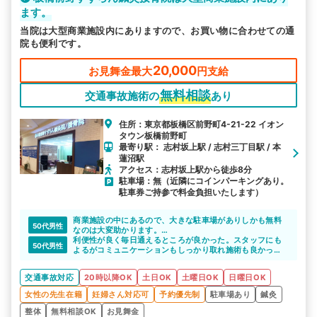
ます。
当院は大型商業施設内にありますので、お買い物に合わせての通
院も便利です。
20,000
お見舞金最大
円支給
無料相談
交通事故施術の
あり
住所：東京都板橋区前野町4-21-22 イオン
タウン板橋前野町
最寄り駅： 志村坂上駅 / 志村三丁目駅 / 本
蓮沼駅
アクセス：志村坂上駅から徒歩8分
駐車場：無（近隣にコインパーキングあり。
駐車券ご持参で料金負担いたします）
商業施設の中にあるので、大きな駐車場がありしかも無料
50代男性
なのは大変助かります。
予約時間通りに施術されるので、スケジュールが立てやす
利便性が良く毎日通えるところが良かった。スタッフにも
50代男性
く、遅い時間までご対応いただけるのは、大変助かります
よるがコミュニケーションもしっかり取れ施術も良かっ
先生方は、全員親身になって対応してくださり感謝致しま
た。弁護士対応等のアドバイスを貰えて助かった。
す。
交通事故対応
20時以降OK
土日OK
土曜日OK
日曜日OK
女性の先生在籍
妊婦さん対応可
予約優先制
駐車場あり
鍼灸
整体
無料相談OK
お見舞金