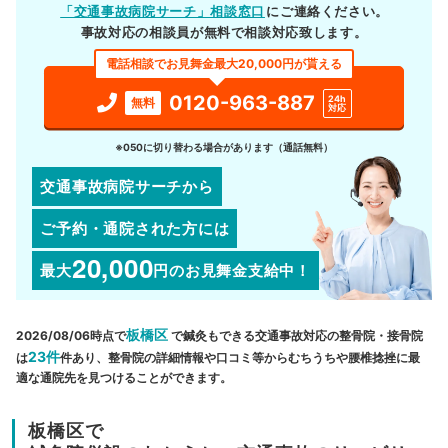
「交通事故病院サーチ」相談窓口
にご連絡ください。
事故対応の相談員が無料で相談対応致します。
電話相談でお見舞金最大20,000円が貰える
0120-963-887
24h
無料
対応
※050に切り替わる場合があります（通話無料）
交通事故病院サーチから
ご予約・通院された方には
20,000
最大
円
のお見舞金支給中！
板橋区
2026/08/06時点で
で鍼灸もできる交通事故対応の整骨院・接骨院
23件
は
件あり、整骨院の詳細情報や口コミ等からむちうちや腰椎捻挫に最
適な通院先を見つけることができます。
板橋区で