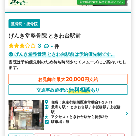
整骨院・接骨院
げんき堂整骨院 ときわ台駅前
3
-
件
げんき堂整骨院 ときわ台駅前は予約優先制です。
当院は予約優先制のため待ち時間少なくスムーズにご案内いたし
ます。
20,000
お見舞金最大
円支給
無料相談
交通事故施術の
あり
住所：東京都板橋区南常盤台1-23-11
最寄り駅： ときわ台駅 / 中板橋駅 / 上板橋
駅
アクセス：ときわ台駅から徒歩2分
駐車場：無