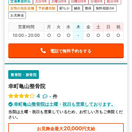
交通事故対応
土日OK
土曜日OK
日曜日OK
日祝OK
祝日OK
女性の先生在籍
予約優先制
駅ちか
鍼灸
整体
無料相談OK
お見舞金
営業時間
月
火
水
木
金
土
日
祝
10:00～20:00
○
○
○
-
○
○
○
○
電話で無料予約をする
整骨院・接骨院
幸町亀山整骨院
4
-
件
幸町亀山整骨院は土曜・祝日も営業しております。
当院は土曜・祝日も営業しているため、お忙しい方もご来院くだ
さい。
20,000
お見舞金最大
円支給