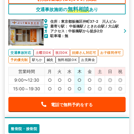
無料相談
交通事故施術の
あり
住所：東京都板橋区仲町37-2 川人ビル
最寄り駅： 中板橋駅 / ときわ台駅 / 大山駅
アクセス：中板橋駅から徒歩2分
駐車場：無
交通事故対応
土曜日OK
祝日OK
妊婦さん対応可
お子様同伴可
予約優先制
駅ちか
鍼灸
無料相談OK
お見舞金
営業時間
月
火
水
木
金
土
日
祝
9:00〜12:30
○
○
○
○
○
◎
◎
◎
15:00～19:30
○
○
○
○
○
◎
◎
◎
電話で無料予約をする
整骨院・接骨院