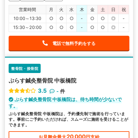
営業時間
月
火
水
木
金
土
日
祝
10:00～13:30
○
○
○
-
○
○
◎
-
15:30～20:00
○
○
○
-
○
○
◎
-
電話で無料予約をする
整骨院・接骨院
ぷらす鍼灸整骨院 中板橋院
3.5
-
件
ぷらす鍼灸整骨院 中板橋院は、待ち時間が少ないで
す。
ぷらす鍼灸整骨院 中板橋院は、予約優先制で施術を行っていま
す。事前にご予約いただければ、スムーズに施術を受けることが
できます。
20,000
お見舞金最大
円支給