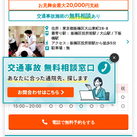
20,000
お見舞金最大
円支給
無料相談
交通事故施術の
あり
住所：東京都板橋区大山東町28-8
最寄り駅： 板橋区役所前駅 / 大山駅 / 下板
橋駅
アクセス：板橋区役所前駅から徒歩5分
駐車場：無
×
交通事故対応
土曜日OK
日祝OK
祝日OK
お子様同伴可
駅ちか
鍼灸
お見舞金
営業時間
月
火
水
木
金
土
日
祝
9:30～12:30
○
○
○
○
○
○
℡
○
15:00～20:00
○
○
○
○
○
◎
℡
◎
電話で無料予約をする