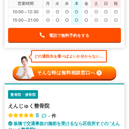
営業時間
月
火
水
木
金
土
日
祝
10:00～12:30
○
○
○
○
○
◎
◎
◎
15:00～21:00
○
○
○
○
○
◎
◎
◎
電話で無料予約をする
どの通院先を選べばよいか分からない...
そんな時は無料相談窓口へ
整骨院・接骨院
えんじゅく整骨院
5
-
件
板橋で交通事故の施術を受けるなら区役所すぐの “えん