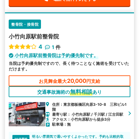
整骨院・接骨院
小竹向原駅前整骨院
4
1
件
小竹向原駅前整骨院は予約優先制です。
当院は予約優先制ですので、長く待つことなく施術を受けていた
だけます。
20,000
お見舞金最大
円支給
無料相談
交通事故施術の
あり
住所：東京都板橋区向原3-10-8 三和ビル1
階
最寄り駅： 小竹向原駅 / 千川駅 / 江古田駅
アクセス：小竹向原駅から徒歩3分
駐車場：無
明るい雰囲気で通いやすくよかったです。予約も比較的取
20代男性