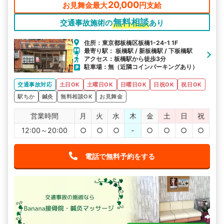
20,000
お見舞金最大
円支給
無料相談
交通事故施術の
あり
住所：東京都板橋区板橋1-24-1 1F
最寄り駅： 板橋駅 / 新板橋駅 / 下板橋駅
アクセス：板橋駅から徒歩3分
駐車場：無（近隣コインパーキングあり）
交通事故対応
土日OK
土曜日OK
日曜日OK
日祝OK
祝日OK
駅ちか
鍼灸
無料相談OK
お見舞金
営業時間
月
火
水
木
金
土
日
祝
12:00～20:00
○
○
○
-
○
○
○
○
電話で無料予約をする