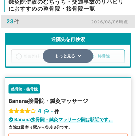
鍼灸院併設のむちうち・交通事故のリハビリ
におすすめの整骨院・接骨院一覧
23
件
2026/08/06時点
通院先を再検索
整形外科
整骨院・接骨院
もっと見る
エリア
東京都
板橋区
検索する
整骨院・接骨院
Banana接骨院・鍼灸マッサージ
詳細条件で絞り込む
4
-
件
その他の検索方法
Banana接骨院・鍼灸マッサージ院は駅近です。
当院は最寄り駅から徒歩3分です。
駅から探す
院名から探す