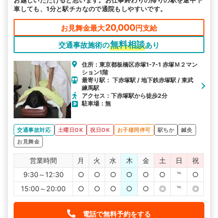
お越しいただけると思います。お仕事終わりの帰りの駅を途中下
車しても、1分と駅チカなので通院もしやすいです。
20,000
お見舞金最大
円支給
無料相談
交通事故施術の
あり
住所：東京都板橋区赤塚1-7-1 赤塚Ｍ２マン
ション1階
最寄り駅： 下赤塚駅 / 地下鉄赤塚駅 / 東武
練馬駅
アクセス：下赤塚駅から徒歩2分
駐車場：無
交通事故対応
土曜日OK
祝日OK
お子様同伴可
駅ちか
鍼灸
お見舞金
営業時間
月
火
水
木
金
土
日
祝
9:30～12:30
○
○
○
○
○
○
℡
○
15:00～20:00
○
○
○
○
○
◎
℡
◎
電話で無料予約をする