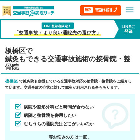
menu
電話相談
無料
LINE登録者限定！
LINEに
登録
「交通事故：より良い通院先の選び方」
板橋区で
鍼灸もできる交通事故施術の接骨院・整
骨院
板橋区
で鍼灸院も併設している交通事故対応の整骨院・接骨院をご紹介し
ています。交通事故の症状に対して鍼灸が利用される事もあります。
病院や整形外科だと時間が合わない
病院と整骨院を併用したい
むちうちの通院先はどこがいいのか
等お悩みの方は一度、