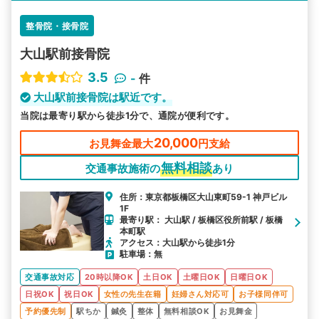
整骨院・接骨院
大山駅前接骨院
3.5
-
件
大山駅前接骨院は駅近です。
当院は最寄り駅から徒歩1分で、通院が便利です。
20,000
お見舞金最大
円支給
無料相談
交通事故施術の
あり
住所：東京都板橋区大山東町59-1 神戸ビル
1F
最寄り駅： 大山駅 / 板橋区役所前駅 / 板橋
本町駅
アクセス：大山駅から徒歩1分
駐車場：無
交通事故対応
20時以降OK
土日OK
土曜日OK
日曜日OK
日祝OK
祝日OK
女性の先生在籍
妊婦さん対応可
お子様同伴可
予約優先制
駅ちか
鍼灸
整体
無料相談OK
お見舞金