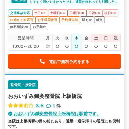
りやすく通いやすかったです。通院が終わっても利用した
いと思いました
交通事故対応
土日OK
土曜日OK
日曜日OK
日祝OK
祝日OK
妊婦さん対応可
お子様同伴可
予約優先制
駅ちか
鍼灸
無料相談OK
お見舞金
営業時間
月
火
水
木
金
土
日
祝
10:00～20:00
◎
○
○
○
○
○
○
○
電話で無料予約をする
整骨院・接骨院
おおいずみ鍼灸整骨院 上板橋院
3.5
1
件
おおいずみ鍼灸整骨院 上板橋院は駅前です。
当院は上板橋駅の目の前にあり、通勤・通学帰りの通院にも便利
です。