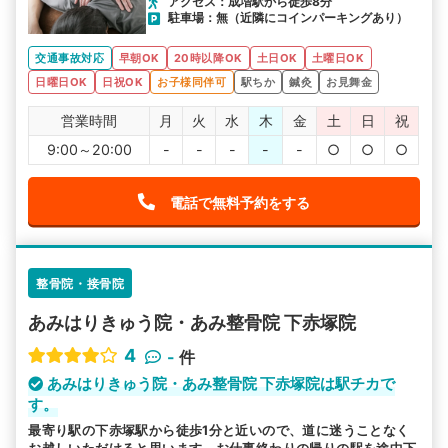
アクセス：成増駅から徒歩8分
駐車場：無（近隣にコインパーキングあり）
交通事故対応
早朝OK
20時以降OK
土日OK
土曜日OK
日曜日OK
日祝OK
お子様同伴可
駅ちか
鍼灸
お見舞金
営業時間
月
火
水
木
金
土
日
祝
9:00～20:00
-
-
-
-
-
○
○
○
電話で無料予約をする
整骨院・接骨院
あみはりきゅう院・あみ整骨院 下赤塚院
4
-
件
あみはりきゅう院・あみ整骨院 下赤塚院は駅チカで
す。
最寄り駅の下赤塚駅から徒歩1分と近いので、道に迷うことなく