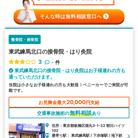
そんな時は無料相談窓口へ
整骨院・接骨院
東武練馬北口の接骨院・はり灸院
3
-
件
東武練馬北口の接骨院・はり灸院はお子様連れの方も
通っていただけます。
当院は小さなお子様連れの方も大歓迎！ベニーカーでご来院が可
能です。
20,000
お見舞金最大
円支給
無料相談
交通事故施術の
あり
住所：東京都板橋区徳丸3-1-22 朝日ハイツ
102
最寄り駅： 東武練馬駅 / 下赤塚駅 / 地下鉄