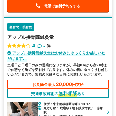
電話で無料予約をする
整骨院・接骨院
アップル接骨院鍼灸堂
4
-
件
アップル接骨院鍼灸堂はお休みにゆっくりお越しいた
だけます。
土曜日と日曜日のみの営業になりますが、早朝8時から夜21時ま
で休憩なく施術を受付けております。休みの日にゆっくりお越し
いただけるので、皆様のお好きな日時にお越しいただけます。
20,000
お見舞金最大
円支給
無料相談
交通事故施術の
あり
住所：東京都板橋区赤塚3-13-17
最寄り駅： 成増駅 / 地下鉄成増駅 / 下赤塚
駅